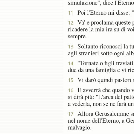
simulazione", dice l'Eterno
Poi l'Eterno mi disse: "L
11
Va' e proclama queste par
12
ricadere la mia ira su di v
sempre.
Soltanto riconosci la tua 
13
agli stranieri sotto ogni al
"Tornate o figli traviati
14
due da una famiglia e vi ri
Vi darò quindi pastori s
15
E avverrà che quando vi s
16
si dirà più: "L'arca del pa
a vederla, non se ne farà un'
Allora Gerusalemme sarà 
17
nel nome dell'Eterno, a G
malvagio.