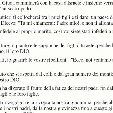
i Giuda camminerà con la casa d'Israele e insieme verra
 ai vostri padri.
ieri ti collocherei tra i miei figli e ti darei un paese 
i" Dicevo: "Tu mi chiamerai: Padre mio!, e non ti allont
ele al proprio marito, così voi siete stati infedeli a m
ure; il pianto e le suppliche dei figli d'Israele, perché 
o, il loro DIO.
ti, io guarirò le vostre ribellioni". "Ecco, noi veniamo a
to che si aspetta dai colli e dal gran numero dei monti;
nostro DIO.
 divorato il frutto della fatica dei nostri padri fin dal
igli e le loro figlie.
a vergogna e ci ricopra la nostra ignominia, perché a
 e i nostri padri, dalla nostra giovinezza fino a questo 