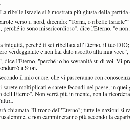
.
a ribelle Israele si è mostrata più giusta della perfida
ole verso il nord, dicendo: "Torna, o ribelle Israele"",
oi, perché io sono misericordioso", dice l'Eterno, "e non
iniquità, perché ti sei ribellata all'Eterno, il tuo DIO;
bero verdeggiante e non hai dato ascolto alla mia voce", 
", dice l'Eterno, "perché io ho sovranità su di voi. Vi p
condurrò a Sion.
econdo il mio cuore, che vi pasceranno con conoscenza
arete moltiplicati e sarete fecondi nel paese, in quei g
tto dell'Eterno". Non verrà più in mente, non la ricorde
altra.
chiamata "Il trono dell'Eterno"; tutte le nazioni si r
erusalemme, e non cammineranno più secondo la caparbi