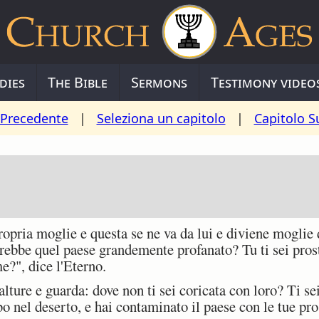
dies
The Bible
Sermons
Testimony video
 Precedente
|
Seleziona un capitolo
|
Capitolo S
ria moglie e questa se ne va da lui e diviene moglie di
rebbe quel paese grandemente profanato? Tu ti sei prost
e?", dice l'Eterno.
lture e guarda: dove non ti sei coricata con loro? Ti se
o nel deserto, e hai contaminato il paese con le tue pros