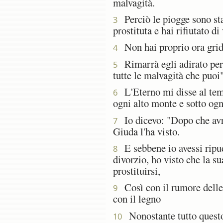
malvagità.
Perciò le piogge sono stat
3
prostituta e hai rifiutato di
Non hai proprio ora grida
4
Rimarrà egli adirato per 
5
tutte le malvagità che puoi"
L'Eterno mi disse al tempo
6
ogni alto monte e sotto ogni
Io dicevo: "Dopo che avrà 
7
Giuda l'ha visto.
E sebbene io avessi ripudia
8
divorzio, ho visto che la s
prostituirsi,
Così con il rumore delle 
9
con il legno
Nonostante tutto questo,
10