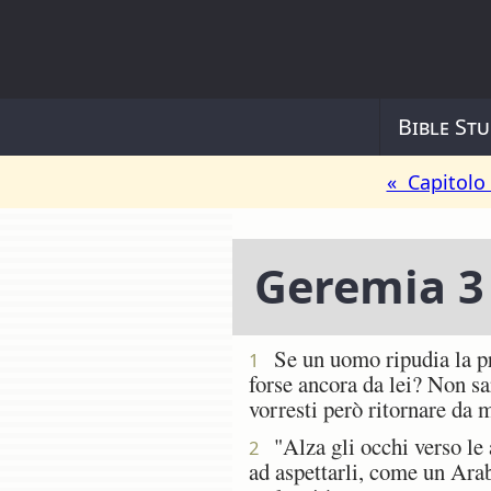
Bible Stu
« Capitolo
Geremia 3
Se un uomo ripudia la prop
1
forse ancora da lei? Non sa
vorresti però ritornare da m
"Alza gli occhi verso le a
2
ad aspettarli, come un Arab