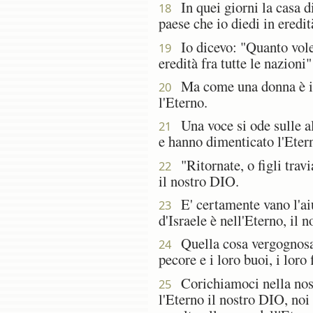
In quei giorni la casa d
18
paese che io diedi in eredità
Io dicevo: "Quanto volent
19
eredità fra tutte le nazion
Ma come una donna è infed
20
l'Eterno.
Una voce si ode sulle alt
21
e hanno dimenticato l'Etern
"Ritornate, o figli travia
22
il nostro DIO.
E' certamente vano l'aiu
23
d'Israele è nell'Eterno, il 
Quella cosa vergognosa ha
24
pecore e i loro buoi, i loro f
Corichiamoci nella nostr
25
l'Eterno il nostro DIO, noi