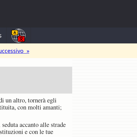
s
uccessivo »
 un altro, tornerà egli
ituita, con molti amanti;
i seduta accanto alle strade
tituzioni e con le tue