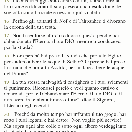
I leoncelli ruggiscono contro di lui, fanno udire la
15
loro voce e riducono il suo paese a una desolazione; le
sue città sono bruciate e nessuno più vi abita.
Perfino gli abitanti di Nof e di Tahpanhes ti divorano
16
la corona della tua testa.
Non ti sei forse attirato addosso questo perché hai
17
abbandonato l'Eterno, il tuo DIO, mentre ti conduceva
per la strada?
E ora perché hai preso la strada che porta in Egitto,
18
per andare a bere le acque di Scihor? O perché hai preso
la strada che porta in Assiria, per andare a bere le acque
del Fiume?
La tua stessa malvagità ti castigherà e i tuoi sviamenti
19
ti puniranno. Riconosci perciò e vedi quanto cattivo e
amaro sia per te l'abbandonare l'Eterno, il tuo DIO, e il
non avere in te alcun timore di me", dice il Signore,
l'Eterno degli eserciti.
"Poiché da molto tempo hai infranto il tuo giogo, hai
20
rotto i tuoi legami e hai detto: "Non voglio più servire!
Ma sopra ogni alto colle e sotto ogni albero verdeggiante
ti sei sdraiata come una prostituta.