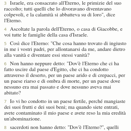
Israele, era consacrato all'Eterno, le primizie del suo
3
raccolto; tutti quelli che lo divoravano diventavano
colpevoli, e la calamità si abbatteva su di loro", dice
l'Eterno.
Ascoltate la parola dell'Eterno, o casa di Giacobbe, e
4
voi tutte le famiglie della casa d'Israele.
Così dice l'Eterno: "Che cosa hanno trovato di ingiusto
5
in me i vostri padri, per allontanarsi da me, andare dietro
alla vanità e diventare essi stessi vanità?
Non hanno neppure detto: "Dov'è l'Eterno che ci ha
6
fatto uscire dal paese d'Egitto, che ci ha condotto
attraverso il deserto, per un paese arido e di crepacci, per
un paese riarso e di ombra di morte, per un paese dove
nessuno era mai passato e dove nessuno aveva mai
abitato?
Io vi ho condotto in un paese fertile, perché mangiaste
7
dei suoi frutti e dei suoi beni; ma quando siete entrati,
avete contaminato il mio paese e avete reso la mia eredità
un'abominazione.
sacerdoti non hanno detto: "Dov'è l'Eterno?", quelli
8