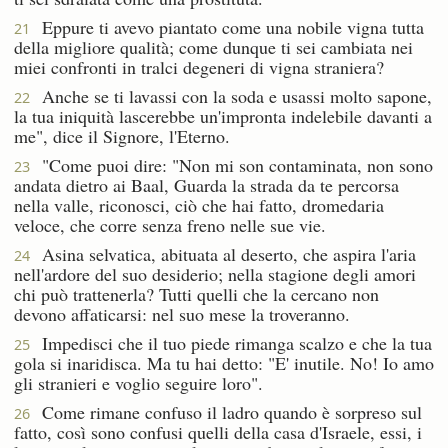
Eppure ti avevo piantato come una nobile vigna tutta
21
della migliore qualità; come dunque ti sei cambiata nei
miei confronti in tralci degeneri di vigna straniera?
Anche se ti lavassi con la soda e usassi molto sapone,
22
la tua iniquità lascerebbe un'impronta indelebile davanti a
me", dice il Signore, l'Eterno.
"Come puoi dire: "Non mi son contaminata, non sono
23
andata dietro ai Baal, Guarda la strada da te percorsa
nella valle, riconosci, ciò che hai fatto, dromedaria
veloce, che corre senza freno nelle sue vie.
Asina selvatica, abituata al deserto, che aspira l'aria
24
nell'ardore del suo desiderio; nella stagione degli amori
chi può trattenerla? Tutti quelli che la cercano non
devono affaticarsi: nel suo mese la troveranno.
Impedisci che il tuo piede rimanga scalzo e che la tua
25
gola si inaridisca. Ma tu hai detto: "E' inutile. No! Io amo
gli stranieri e voglio seguire loro".
Come rimane confuso il ladro quando è sorpreso sul
26
fatto, così sono confusi quelli della casa d'Israele, essi, i