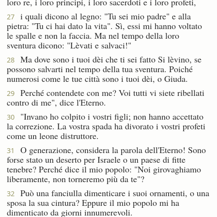
loro re, i loro principi, i loro sacerdoti e i loro profeti,
i quali dicono al legno: "Tu sei mio padre" e alla
27
pietra: "Tu ci hai dato la vita". Sì, essi mi hanno voltato
le spalle e non la faccia. Ma nel tempo della loro
sventura dicono: "Lèvati e salvaci!"
Ma dove sono i tuoi dèi che ti sei fatto Si lèvino, se
28
possono salvarti nel tempo della tua sventura. Poiché
numerosi come le tue città sono i tuoi dèi, o Giuda.
Perché contendete con me? Voi tutti vi siete ribellati
29
contro di me", dice l'Eterno.
"Invano ho colpito i vostri figli; non hanno accettato
30
la correzione. La vostra spada ha divorato i vostri profeti
come un leone distruttore.
O generazione, considera la parola dell'Eterno! Sono
31
forse stato un deserto per Israele o un paese di fitte
tenebre? Perché dice il mio popolo: "Noi girovaghiamo
liberamente, non torneremo più da te"?
Può una fanciulla dimenticare i suoi ornamenti, o una
32
sposa la sua cintura? Eppure il mio popolo mi ha
dimenticato da giorni innumerevoli.