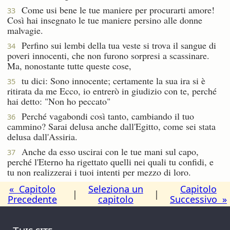
Come usi bene le tue maniere per procurarti amore!
33
Così hai insegnato le tue maniere persino alle donne
malvagie.
Perfino sui lembi della tua veste si trova il sangue di
34
poveri innocenti, che non furono sorpresi a scassinare.
Ma, nonostante tutte queste cose,
tu dici: Sono innocente; certamente la sua ira si è
35
ritirata da me Ecco, io entrerò in giudizio con te, perché
hai detto: "Non ho peccato"
Perché vagabondi così tanto, cambiando il tuo
36
cammino? Sarai delusa anche dall'Egitto, come sei stata
delusa dall'Assiria.
Anche da esso uscirai con le tue mani sul capo,
37
perché l'Eterno ha rigettato quelli nei quali tu confidi, e
tu non realizzerai i tuoi intenti per mezzo di loro.
« Capitolo
Seleziona un
Capitolo
|
|
Precedente
capitolo
Successivo »