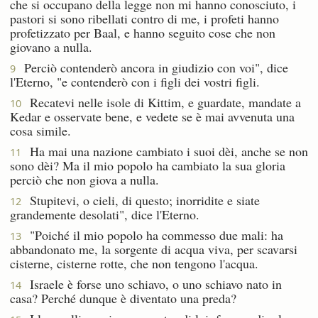
che si occupano della legge non mi hanno conosciuto, i
pastori si sono ribellati contro di me, i profeti hanno
profetizzato per Baal, e hanno seguito cose che non
giovano a nulla.
Perciò contenderò ancora in giudizio con voi", dice
9
l'Eterno, "e contenderò con i figli dei vostri figli.
Recatevi nelle isole di Kittim, e guardate, mandate a
10
Kedar e osservate bene, e vedete se è mai avvenuta una
cosa simile.
Ha mai una nazione cambiato i suoi dèi, anche se non
11
sono dèi? Ma il mio popolo ha cambiato la sua gloria
perciò che non giova a nulla.
Stupitevi, o cieli, di questo; inorridite e siate
12
grandemente desolati", dice l'Eterno.
"Poiché il mio popolo ha commesso due mali: ha
13
abbandonato me, la sorgente di acqua viva, per scavarsi
cisterne, cisterne rotte, che non tengono l'acqua.
Israele è forse uno schiavo, o uno schiavo nato in
14
casa? Perché dunque è diventato una preda?