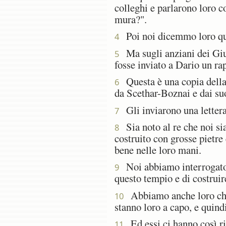
colleghi e parlarono loro co
mura?".
Poi noi dicemmo loro qual
4
Ma sugli anziani dei Giud
5
fosse inviato a Dario un ra
Questa è una copia della l
6
da Scethar-Boznai e dai suo
Gli inviarono una lettera 
7
Sia noto al re che noi si
8
costruito con grosse pietre
bene nelle loro mani.
Noi abbiamo interrogato q
9
questo tempio e di costrui
Abbiamo anche loro chie
10
stanno loro a capo, e quindi
Ed essi ci hanno così ris
11