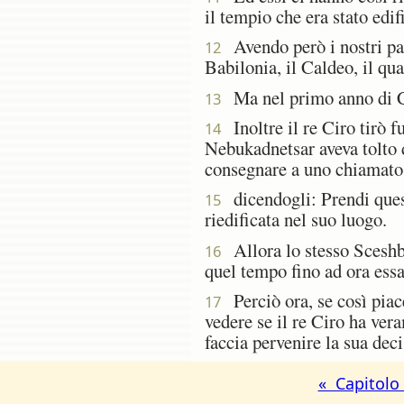
il tempio che era stato edif
Avendo però i nostri padr
12
Babilonia, il Caldeo, il qu
Ma nel primo anno di Cir
13
Inoltre il re Ciro tirò f
14
Nebukadnetsar aveva tolto 
consegnare a uno chiamato 
dicendogli: Prendi questi
15
riedificata nel suo luogo.
Allora lo stesso Sceshba
16
quel tempo fino ad ora essa
Perciò ora, se così piace 
17
vedere se il re Ciro ha ver
faccia pervenire la sua dec
« Capitolo