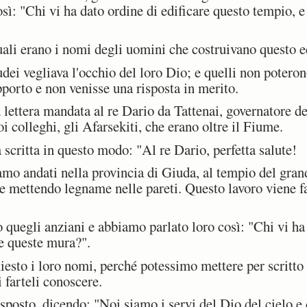
sì: "Chi vi ha dato ordine di edificare questo tempio, e 
i erano i nomi degli uomini che costruivano questo ed
ei vegliava l'occhio del loro Dio; e quelli non poteron
pporto e non venisse una risposta in merito.
ettera mandata al re Dario da Tattenai, governatore del
i colleghi, gli Afarsekiti, che erano oltre il Fiume.
scritta in questo modo: "Al re Dario, perfetta salute!
amo andati nella provincia di Giuda, al tempio del gra
 e mettendo legname nelle pareti. Questo lavoro viene f
uegli anziani e abbiamo parlato loro così: "Chi vi ha 
re queste mura?".
sto i loro nomi, perché potessimo mettere per scritto
 farteli conoscere.
posto, dicendo: "Noi siamo i servi del Dio del cielo e 