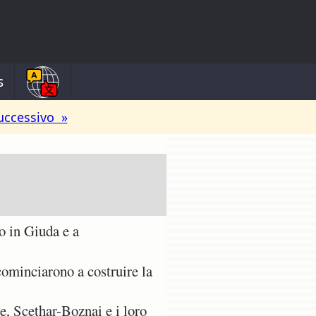
s
uccessivo »
o in Giuda e a
 cominciarono a costruire la
e, Scethar-Boznai e i loro