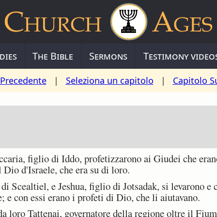
dies
The Bible
Sermons
Testimony video
 Precedente
|
Seleziona un capitolo
|
Capitolo S
aria, figlio di Iddo, profetizzarono ai Giudei che eran
io d'Israele, che era su di loro.
i Scealtiel, e Jeshua, figlio di Jotsadak, si levarono e
e con essi erano i profeti di Dio, che li aiutavano.
 loro Tattenai, governatore della regione oltre il Fium