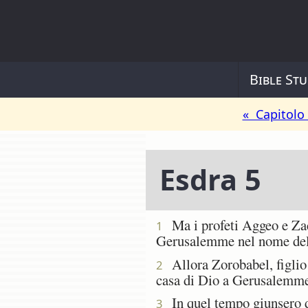
Bible Stu
« Capitolo
Esdra 5
Ma i profeti Aggeo e Zacc
1
Gerusalemme nel nome del D
Allora Zorobabel, figlio d
2
casa di Dio a Gerusalemme; 
In quel tempo giunsero da
3