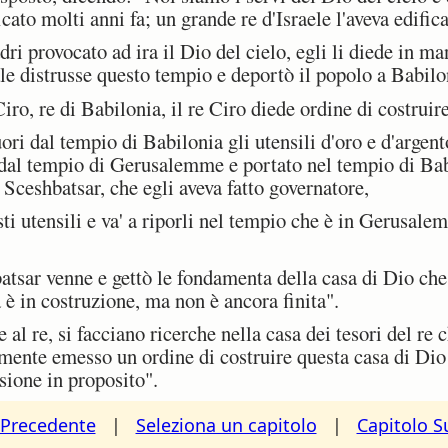
icato molti anni fa; un grande re d'Israele l'aveva edific
i provocato ad ira il Dio del cielo, egli li diede in m
ale distrusse questo tempio e deportò il popolo a Babilo
o, re di Babilonia, il re Ciro diede ordine di costruire
uori dal tempio di Babilonia gli utensili d'oro e d'argent
dal tempio di Gerusalemme e portato nel tempio di Babi
Sceshbatsar, che egli aveva fatto governatore,
 utensili e va' a riporli nel tempio che è in Gerusalem
tsar venne e gettò le fondamenta della casa di Dio ch
 è in costruzione, ma non è ancora finita".
al re, si facciano ricerche nella casa dei tesori del re 
amente emesso un ordine di costruire questa casa di Dio
isione in proposito".
 Precedente
|
Seleziona un capitolo
|
Capitolo S