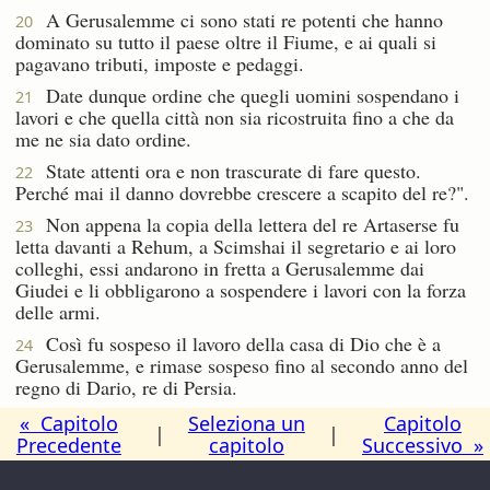
A Gerusalemme ci sono stati re potenti che hanno
20
dominato su tutto il paese oltre il Fiume, e ai quali si
pagavano tributi, imposte e pedaggi.
Date dunque ordine che quegli uomini sospendano i
21
lavori e che quella città non sia ricostruita fino a che da
me ne sia dato ordine.
State attenti ora e non trascurate di fare questo.
22
Perché mai il danno dovrebbe crescere a scapito del re?".
Non appena la copia della lettera del re Artaserse fu
23
letta davanti a Rehum, a Scimshai il segretario e ai loro
colleghi, essi andarono in fretta a Gerusalemme dai
Giudei e li obbligarono a sospendere i lavori con la forza
delle armi.
Così fu sospeso il lavoro della casa di Dio che è a
24
Gerusalemme, e rimase sospeso fino al secondo anno del
regno di Dario, re di Persia.
« Capitolo
Seleziona un
Capitolo
|
|
Precedente
capitolo
Successivo »