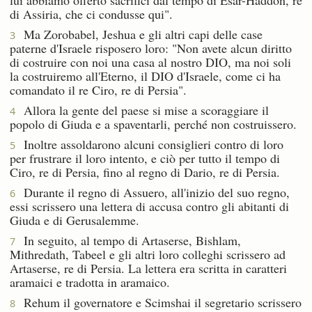
di Assiria, che ci condusse qui".
Ma Zorobabel, Jeshua e gli altri capi delle case
3
paterne d'Israele risposero loro: "Non avete alcun diritto
di costruire con noi una casa al nostro DIO, ma noi soli
la costruiremo all'Eterno, il DIO d'Israele, come ci ha
comandato il re Ciro, re di Persia".
Allora la gente del paese si mise a scoraggiare il
4
popolo di Giuda e a spaventarli, perché non costruissero.
Inoltre assoldarono alcuni consiglieri contro di loro
5
per frustrare il loro intento, e ciò per tutto il tempo di
Ciro, re di Persia, fino al regno di Dario, re di Persia.
Durante il regno di Assuero, all'inizio del suo regno,
6
essi scrissero una lettera di accusa contro gli abitanti di
Giuda e di Gerusalemme.
In seguito, al tempo di Artaserse, Bishlam,
7
Mithredath, Tabeel e gli altri loro colleghi scrissero ad
Artaserse, re di Persia. La lettera era scritta in caratteri
aramaici e tradotta in aramaico.
Rehum il governatore e Scimshai il segretario scrissero
8