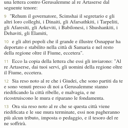
una lettera contro Gerusalemme al re Artaserse dal
seguente tenore:
"Rehum il governatore, Scimshai il segretario e gli
9
altri loro colleghi, i Dinaiti, gli Afarsathkiti, i Tarpeliti,
gli Afaresiti, gli Arkeviti, i Babilonesi, i Shushankiti, i
Dehaviti, gli Elamiti,
e gli altri popoli che il grande e illustre Osnappar ha
10
deportato e stabilito nella città di Samaria e nel resto
della regione oltre il Fiume, eccetera".
Ecco la copia della lettera che essi gli inviarono: "Al
11
re Artaserse, dai tuoi servi, gli uomini della regione oltre
il Fiume, eccetera.
Sia reso noto al re che i Giudei, che sono partiti da te
12
e sono venuti presso di noi a Gerusalemme stanno
riedificando la città ribelle, e malvagia, e ne
ricostruiscono le mura e riparano le fondamenta.
Ora sia reso noto al re che se questa città viene
13
riedificata e le sue mura terminate, essi non pagheranno
più alcun tributo, imposta o pedaggio, e il tesoro del re
ne soffrirà.