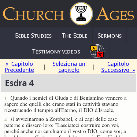
Bible Studies
The Bible
Sermons
Testimony videos
« Capitolo
Seleziona un
Capitolo
|
|
Precedente
capitolo
Successivo »
Esdra 4
Quando i nemici di Giuda e di Beniamino vennero a
1
sapere che quelli che erano stati in cattività stavano
ricostruendo il tempio all'Eterno, il DIO d'Israele,
si avvicinarono a Zorobabel, e ai capi delle case
2
paterne e dissero loro: "Lasciateci costruire con voi,
perché anche noi cerchiamo il vostro DIO, come voi; a
lui abbiamo offerto sacrifici dal tempo di Esar-Haddon, re