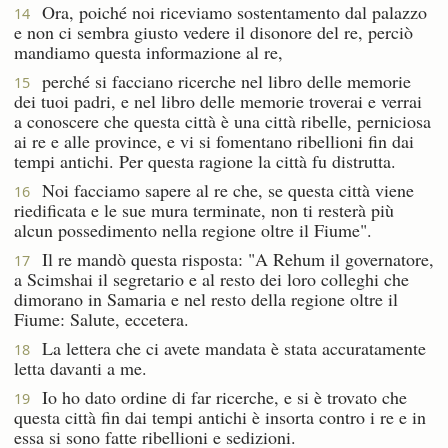
Ora, poiché noi riceviamo sostentamento dal palazzo
14
e non ci sembra giusto vedere il disonore del re, perciò
mandiamo questa informazione al re,
perché si facciano ricerche nel libro delle memorie
15
dei tuoi padri, e nel libro delle memorie troverai e verrai
a conoscere che questa città è una città ribelle, perniciosa
ai re e alle province, e vi si fomentano ribellioni fin dai
tempi antichi. Per questa ragione la città fu distrutta.
Noi facciamo sapere al re che, se questa città viene
16
riedificata e le sue mura terminate, non ti resterà più
alcun possedimento nella regione oltre il Fiume".
Il re mandò questa risposta: "A Rehum il governatore,
17
a Scimshai il segretario e al resto dei loro colleghi che
dimorano in Samaria e nel resto della regione oltre il
Fiume: Salute, eccetera.
La lettera che ci avete mandata è stata accuratamente
18
letta davanti a me.
Io ho dato ordine di far ricerche, e si è trovato che
19
questa città fin dai tempi antichi è insorta contro i re e in
essa si sono fatte ribellioni e sedizioni.