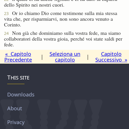
dello Spirito nei nostri cuori.
Or io chiamo Dio come testimone sulla mia stessa
23
vita che, per risparmiarvi, non sono ancora venuto a
Corinto.
Non già che dominiamo sulla vostra fede, ma siamo
24
collaboratori della vostra gioia, perché voi state saldi per
fede.
« Capitolo
Seleziona un
Capitolo
|
|
Precedente
capitolo
Successivo »
This site
Downloads
About
Privacy