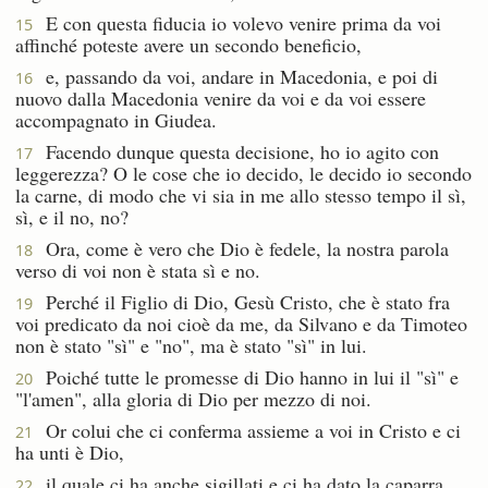
E con questa fiducia io volevo venire prima da voi
15
affinché poteste avere un secondo beneficio,
e, passando da voi, andare in Macedonia, e poi di
16
nuovo dalla Macedonia venire da voi e da voi essere
accompagnato in Giudea.
Facendo dunque questa decisione, ho io agito con
17
leggerezza? O le cose che io decido, le decido io secondo
la carne, di modo che vi sia in me allo stesso tempo il sì,
sì, e il no, no?
Ora, come è vero che Dio è fedele, la nostra parola
18
verso di voi non è stata sì e no.
Perché il Figlio di Dio, Gesù Cristo, che è stato fra
19
voi predicato da noi cioè da me, da Silvano e da Timoteo
non è stato "sì" e "no", ma è stato "sì" in lui.
Poiché tutte le promesse di Dio hanno in lui il "sì" e
20
"l'amen", alla gloria di Dio per mezzo di noi.
Or colui che ci conferma assieme a voi in Cristo e ci
21
ha unti è Dio,
il quale ci ha anche sigillati e ci ha dato la caparra
22