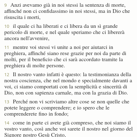
Anzi avevamo già in noi stessi la sentenza di morte,
9
affinché non ci confidassimo in noi stessi, ma in Dio che
risuscita i morti,
il quale ci ha liberati e ci libera da un sì grande
10
pericolo di morte, e nel quale speriamo che ci libererà
ancora nell'avvenire,
mentre voi stessi vi unite a noi per aiutarci in
11
preghiera, affinché siano rese grazie per noi da parte di
molti, per il beneficio che ci sarà accordato tramite la
preghiera di molte persone.
Il nostro vanto infatti è questo: la testimonianza della
12
nostra coscienza, che nel mondo e specialmente davanti a
voi, ci siamo comportati con la semplicità e sincerità di
Dio, non con sapienza carnale, ma con la grazia di Dio.
Perché non vi scriviamo altre cose se non quelle che
13
potete leggere o comprendere; e io spero che le
comprenderete fino in fondo;
come in parte ci avete già compreso, che noi siamo il
14
vostro vanto, così anche voi sarete il nostro nel giorno del
Signore nostro Gesù Cristo,