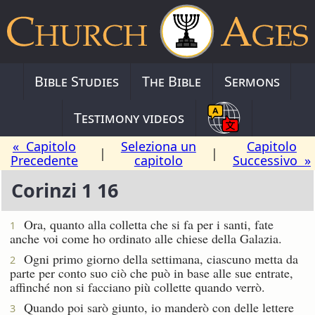
Bible Studies
The Bible
Sermons
Testimony videos
« Capitolo
Seleziona un
Capitolo
|
|
Precedente
capitolo
Successivo »
Corinzi 1 16
Ora, quanto alla colletta che si fa per i santi, fate
1
anche voi come ho ordinato alle chiese della Galazia.
Ogni primo giorno della settimana, ciascuno metta da
2
parte per conto suo ciò che può in base alle sue entrate,
affinché non si facciano più collette quando verrò.
Quando poi sarò giunto, io manderò con delle lettere
3