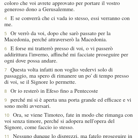
coloro che voi avrete approvato per portare il vostro
generoso dono a Gerusalemme.
E se converrà che ci vada io stesso, essi verranno con
4
me.
Or verrò da voi, dopo che sarò passato per la
5
Macedonia, perché attraverserò la Macedonia.
E forse mi tratterrò presso di voi, o vi passerò
6
addirittura l'inverno, affinché mi facciate proseguire per
ogni dove possa andare.
Questa volta infatti non voglio vedervi solo di
7
passaggio, ma spero di rimanere un po' di tempo presso
di voi, se il Signore lo permette.
Or io resterò in Efeso fino a Pentecoste
8
perché mi si è aperta una porta grande ed efficace e vi
9
sono molti avversari.
Ora, se viene Timoteo, fate in modo che rimanga con
10
voi senza timore, perché si adopera nell'opera del
Signore, come faccio io stesso.
Nessuno dunque lo disprezzi, ma fatelo proseguire in
11