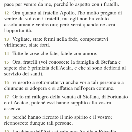
pace per venire da me, perché lo aspetto con i fratelli.
Ora quanto al fratello Apollo, l'ho molto pregato di
12
venire da voi con i fratelli, ma egli non ha voluto
assolutamente venire ora; però verrà quando ne avrà
l'opportunità.
Vegliate, state fermi nella fede, comportatevi
13
virilmente, siate forti.
Tutte le cose che fate, fatele con amore.
14
Ora, fratelli (voi conoscete la famiglia di Stefana e
15
sapete che è primizia dell'Acaia, e che si sono dedicati al
servizio dei santi),
vi esorto a sottomettervi anche voi a tali persone e a
16
chiunque si adopera e si affatica nell'opera comune.
Or io mi rallegro della venuta di Stefana, di Fortunato
17
e di Acaico, poiché essi hanno supplito alla vostra
assenza.
perché hanno ricreato il mio spirito e il vostro;
18
riconoscete dunque tali persone.
Le chiese dell'Asia vi salutano Aquila e Priscilla,
19