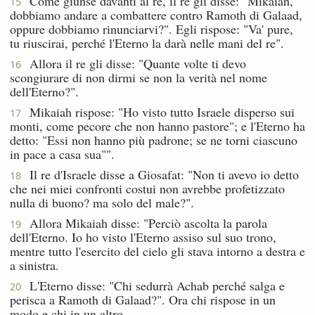
Come giunse davanti al re, il re gli disse: "Mikaiah,
15
dobbiamo andare a combattere contro Ramoth di Galaad,
oppure dobbiamo rinunciarvi?". Egli rispose: "Va' pure,
tu riuscirai, perché l'Eterno la darà nelle mani del re".
Allora il re gli disse: "Quante volte ti devo
16
scongiurare di non dirmi se non la verità nel nome
dell'Eterno?".
Mikaiah rispose: "Ho visto tutto Israele disperso sui
17
monti, come pecore che non hanno pastore"; e l'Eterno ha
detto: "Essi non hanno più padrone; se ne torni ciascuno
in pace a casa sua"".
Il re d'Israele disse a Giosafat: "Non ti avevo io detto
18
che nei miei confronti costui non avrebbe profetizzato
nulla di buono? ma solo del male?".
Allora Mikaiah disse: "Perciò ascolta la parola
19
dell'Eterno. Io ho visto l'Eterno assiso sul suo trono,
mentre tutto l'esercito del cielo gli stava intorno a destra e
a sinistra.
L'Eterno disse: "Chi sedurrà Achab perché salga e
20
perisca a Ramoth di Galaad?". Ora chi rispose in un
modo e chi in un altro.