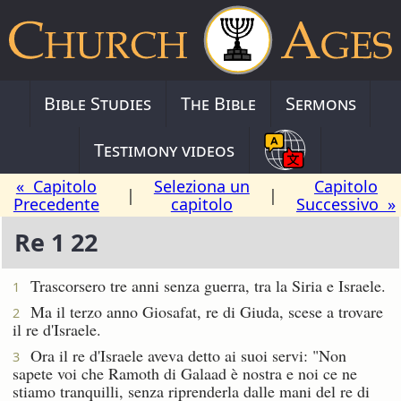
Bible Studies
The Bible
Sermons
Testimony videos
« Capitolo
Seleziona un
Capitolo
|
|
Precedente
capitolo
Successivo »
Re 1 22
Trascorsero tre anni senza guerra, tra la Siria e Israele.
1
Ma il terzo anno Giosafat, re di Giuda, scese a trovare
2
il re d'Israele.
Ora il re d'Israele aveva detto ai suoi servi: "Non
3
sapete voi che Ramoth di Galaad è nostra e noi ce ne
stiamo tranquilli, senza riprenderla dalle mani del re di