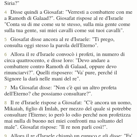
Siria?"
Disse quindi a Giosafat: "Verresti a combattere con me
4
a Ramoth di Galaad?". Giosafat rispose al re d'Israele
"Conta su di me come su te stesso, sulla mia gente come
sulla tua gente, sui miei cavalli come sui tuoi cavalli".
Giosafat disse ancora al re d'Israele: "Ti prego,
5
consulta oggi stesso la parola dell'Eterno".
Allora il re d'Israele convocò i profeti, in numero di
6
circa quattrocento, e disse loro: "Devo andare a
combattere contro Ramoth di Galaad, oppure devo
rinunciarvi?". Quelli risposero: "Va' pure, perché il
Signore la darà nelle mani del re".
Ma Giosafat disse: "Non c'è qui un altro profeta
7
dell'Eterno? che possiamo consultare?".
Il re d'Israele rispose a Giosafat: "C'è ancora un uomo,
8
Mikaiah, figlio di Imlah, per mezzo del quale si potrebbe
consultare l'Eterno; io però lo odio perché non profetizza
mai nulla di buono nei miei confronti ma soltanto del
male". Giosafat rispose: "Il re non parli così!".
Allora il re d'Israele chiamò un eunuco e gli disse: "Fa'
9