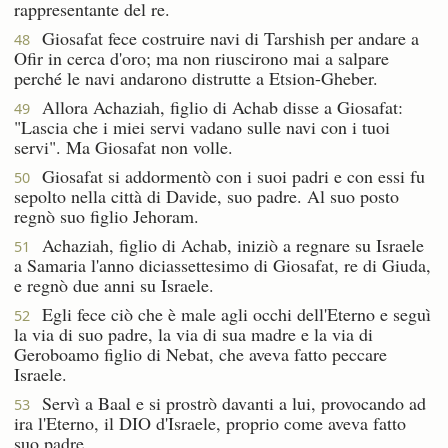
rappresentante del re.
Giosafat fece costruire navi di Tarshish per andare a
48
Ofir in cerca d'oro; ma non riuscirono mai a salpare
perché le navi andarono distrutte a Etsion-Gheber.
Allora Achaziah, figlio di Achab disse a Giosafat:
49
"Lascia che i miei servi vadano sulle navi con i tuoi
servi". Ma Giosafat non volle.
Giosafat si addormentò con i suoi padri e con essi fu
50
sepolto nella città di Davide, suo padre. Al suo posto
regnò suo figlio Jehoram.
Achaziah, figlio di Achab, iniziò a regnare su Israele
51
a Samaria l'anno diciassettesimo di Giosafat, re di Giuda,
e regnò due anni su Israele.
Egli fece ciò che è male agli occhi dell'Eterno e seguì
52
la via di suo padre, la via di sua madre e la via di
Geroboamo figlio di Nebat, che aveva fatto peccare
Israele.
Servì a Baal e si prostrò davanti a lui, provocando ad
53
ira l'Eterno, il DIO d'Israele, proprio come aveva fatto
suo padre.