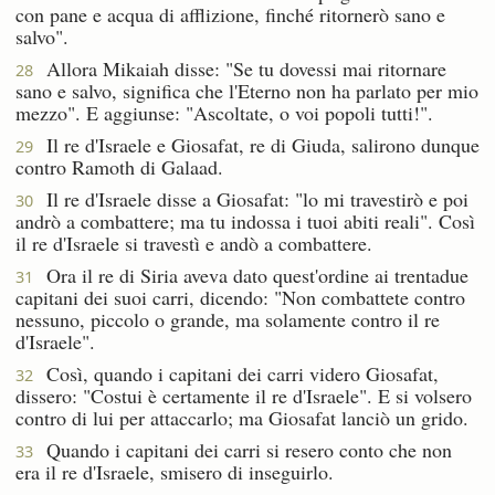
con pane e acqua di afflizione, finché ritornerò sano e
salvo".
Allora Mikaiah disse: "Se tu dovessi mai ritornare
28
sano e salvo, significa che l'Eterno non ha parlato per mio
mezzo". E aggiunse: "Ascoltate, o voi popoli tutti!".
Il re d'Israele e Giosafat, re di Giuda, salirono dunque
29
contro Ramoth di Galaad.
Il re d'Israele disse a Giosafat: "lo mi travestirò e poi
30
andrò a combattere; ma tu indossa i tuoi abiti reali". Così
il re d'Israele si travestì e andò a combattere.
Ora il re di Siria aveva dato quest'ordine ai trentadue
31
capitani dei suoi carri, dicendo: "Non combattete contro
nessuno, piccolo o grande, ma solamente contro il re
d'Israele".
Così, quando i capitani dei carri videro Giosafat,
32
dissero: "Costui è certamente il re d'Israele". E si volsero
contro di lui per attaccarlo; ma Giosafat lanciò un grido.
Quando i capitani dei carri si resero conto che non
33
era il re d'Israele, smisero di inseguirlo.