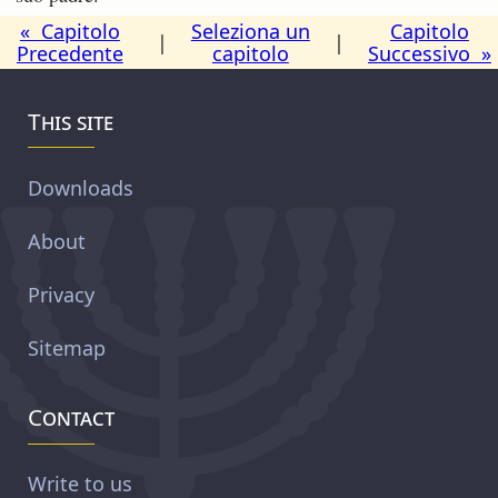
« Capitolo
Seleziona un
Capitolo
|
|
Precedente
capitolo
Successivo »
This site
Downloads
About
Privacy
Sitemap
Contact
Write to us