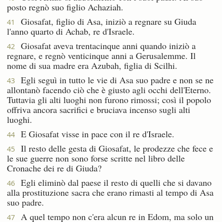
posto regnò suo figlio Achaziah.
Giosafat, figlio di Asa, iniziò a regnare su Giuda
41
l'anno quarto di Achab, re d'Israele.
Giosafat aveva trentacinque anni quando iniziò a
42
regnare, e regnò venticinque anni a Gerusalemme. Il
nome di sua madre era Azubah, figlia di Scilhi.
Egli seguì in tutto le vie di Asa suo padre e non se ne
43
allontanò facendo ciò che è giusto agli occhi dell'Eterno.
Tuttavia gli alti luoghi non furono rimossi; così il popolo
offriva ancora sacrifici e bruciava incenso sugli alti
luoghi.
E Giosafat visse in pace con il re d'Israele.
44
Il resto delle gesta di Giosafat, le prodezze che fece e
45
le sue guerre non sono forse scritte nel libro delle
Cronache dei re di Giuda?
Egli eliminò dal paese il resto di quelli che si davano
46
alla prostituzione sacra che erano rimasti al tempo di Asa
suo padre.
A quel tempo non c'era alcun re in Edom, ma solo un
47