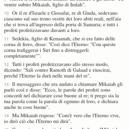
venire subito Mikaiah, figlio di Imlah".
Or il re d'Israele e Giosafat, re di Giuda, sedevano
10
ciascuno sul suo trono vestiti dei loro abiti reali, nell'aia
che si trova all'ingresso della porta di Samaria; e tutti i
profeti profetizzavano davanti a loro.
Sedekia, figlio di Kenaanah, che si era fatto delle
11
corna di ferro, disse: "Così dice l'Eterno: "Con queste
corna trafiggerai i Siri fino a distruggerli
completamente"".
Tutti i profeti profetizzavano allo stesso modo,
12
dicendo: "Sali contro Ramoth di Galaad e riuscirai,
perché l'Eterno la darà nelle mani del re".
Il messaggero che era andato a chiamare Mikaiah gli
13
parlò così e disse: "Ecco, le parole dei profeti sono
concordi nel dichiarare cose buone al re; ti prego sia la
tua parola come la parola di ognuno di loro, e dichiara
anche tu cose buone".
Ma Mikaiah rispose: "Com'è vero che l'Eterno vive,
14
io dirò ciò che l'Eterno mi dirà".