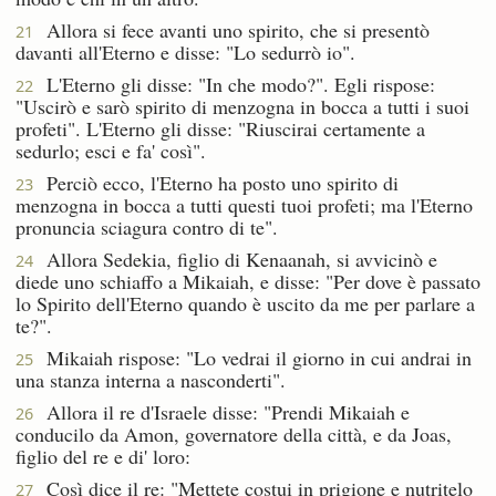
Allora si fece avanti uno spirito, che si presentò
21
davanti all'Eterno e disse: "Lo sedurrò io".
L'Eterno gli disse: "In che modo?". Egli rispose:
22
"Uscirò e sarò spirito di menzogna in bocca a tutti i suoi
profeti". L'Eterno gli disse: "Riuscirai certamente a
sedurlo; esci e fa' così".
Perciò ecco, l'Eterno ha posto uno spirito di
23
menzogna in bocca a tutti questi tuoi profeti; ma l'Eterno
pronuncia sciagura contro di te".
Allora Sedekia, figlio di Kenaanah, si avvicinò e
24
diede uno schiaffo a Mikaiah, e disse: "Per dove è passato
lo Spirito dell'Eterno quando è uscito da me per parlare a
te?".
Mikaiah rispose: "Lo vedrai il giorno in cui andrai in
25
una stanza interna a nasconderti".
Allora il re d'Israele disse: "Prendi Mikaiah e
26
conducilo da Amon, governatore della città, e da Joas,
figlio del re e di' loro:
Così dice il re: "Mettete costui in prigione e nutritelo
27