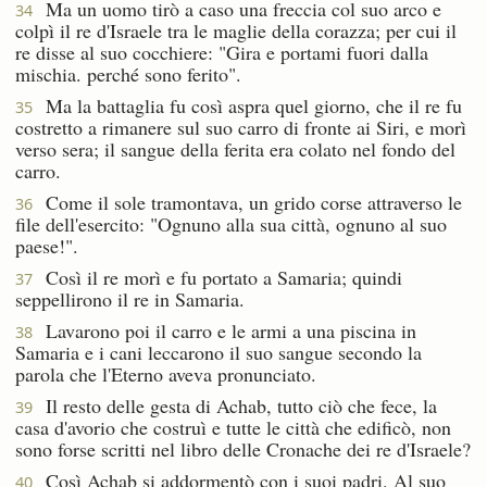
Ma un uomo tirò a caso una freccia col suo arco e
34
colpì il re d'Israele tra le maglie della corazza; per cui il
re disse al suo cocchiere: "Gira e portami fuori dalla
mischia. perché sono ferito".
Ma la battaglia fu così aspra quel giorno, che il re fu
35
costretto a rimanere sul suo carro di fronte ai Siri, e morì
verso sera; il sangue della ferita era colato nel fondo del
carro.
Come il sole tramontava, un grido corse attraverso le
36
file dell'esercito: "Ognuno alla sua città, ognuno al suo
paese!".
Così il re morì e fu portato a Samaria; quindi
37
seppellirono il re in Samaria.
Lavarono poi il carro e le armi a una piscina in
38
Samaria e i cani leccarono il suo sangue secondo la
parola che l'Eterno aveva pronunciato.
Il resto delle gesta di Achab, tutto ciò che fece, la
39
casa d'avorio che costruì e tutte le città che edificò, non
sono forse scritti nel libro delle Cronache dei re d'Israele?
Così Achab si addormentò con i suoi padri. Al suo
40