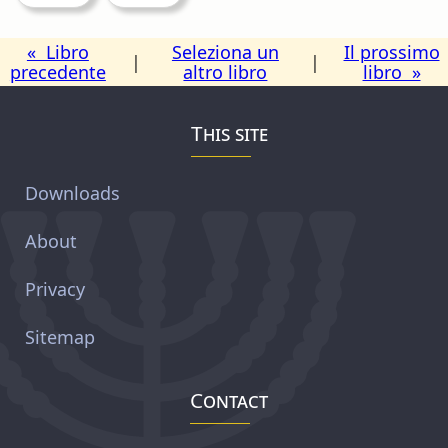
« Libro
Seleziona un
Il prossimo
|
|
precedente
altro libro
libro »
This site
Downloads
About
Privacy
Sitemap
Contact