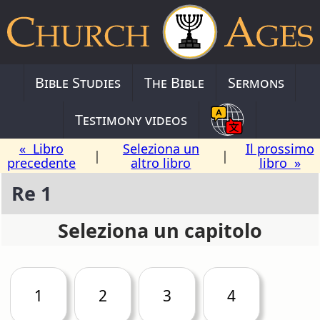
Bible Studies
The Bible
Sermons
Testimony videos
« Libro
Seleziona un
Il prossimo
|
|
precedente
altro libro
libro »
Re 1
Seleziona un capitolo
1
2
3
4