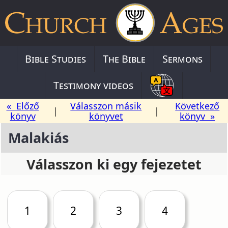
Bible Studies
The Bible
Sermons
Testimony videos
« Előző
Válasszon másik
Következő
|
|
könyv
könyvet
könyv »
Malakiás
Válasszon ki egy fejezetet
1
2
3
4