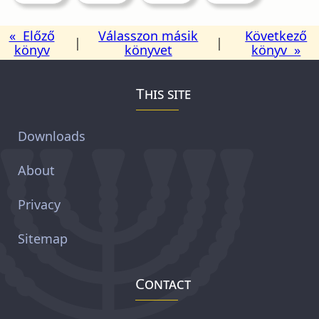
« Előző
Válasszon másik
Következő
|
|
könyv
könyvet
könyv »
This site
Downloads
About
Privacy
Sitemap
Contact