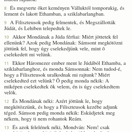
És megverte õket keményen Válluktól tomporukig, és
8
lement és lakott Ethamban, a sziklabarlangban.
A Filiszteusok pedig felmentek, és Megszállották
9
Júdát, és Lehiben telepedtek le.
Akkor Mondának a Júda férfiai: Miért jöttetek fel
10
ellenünk? Azok pedig Mondának: Sámsont megkötözni
jöttünk fel, hogy úgy cselekedjünk vele, mint õ
cselekedett mi velünk.
Ekkor Háromezer ember ment le Júdából Ethamba, a
11
sziklabarlanghoz, és monda Sámsonnak: Nem tudod-é,
hogy a Filiszteusok uralkodnak mi rajtunk? Miért
cselekedted ezt velünk? Õ pedig monda nékik: A
miképen cselekedtek õk velem, én is úgy cselekedtem
velök.
És Mondának néki: Azért jöttünk le, hogy
12
megkötözzünk, és hogy a Filiszteusok kezébe adjunk
téged. Sámson pedig monda nékik: Esküdjetek meg
nékem, hogy ti nem rohantok Reám.
És azok felelének néki, Mondván: Nem! csak
13