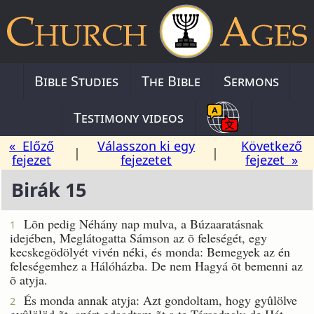
Bible Studies
The Bible
Sermons
Testimony videos
« Előző
Válasszon ki egy
Következő
|
|
fejezet
fejezetet
fejezet »
Birák 15
Lõn pedig Néhány nap mulva, a Búzaaratásnak
1
idejében, Meglátogatta Sámson az õ feleségét, egy
kecskegödölyét vivén néki, és monda: Bemegyek az én
feleségemhez a Hálóházba. De nem Hagyá õt bemenni az
õ atyja.
És monda annak atyja: Azt gondoltam, hogy gyûlölve
2
gyûlölöd õt, azért odaadtam õt a te Társadnak; de Hát