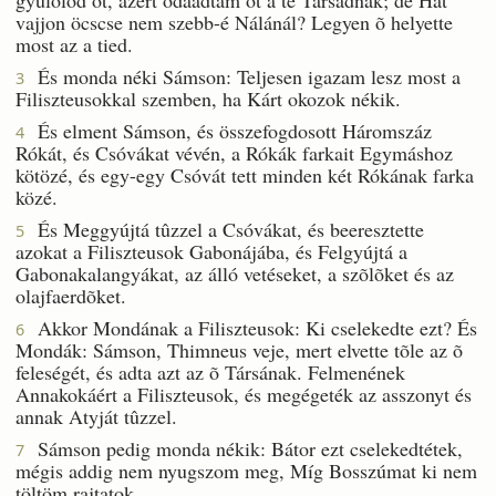
vajjon öcscse nem szebb-é Nálánál? Legyen õ helyette
most az a tied.
És monda néki Sámson: Teljesen igazam lesz most a
3
Filiszteusokkal szemben, ha Kárt okozok nékik.
És elment Sámson, és összefogdosott Háromszáz
4
Rókát, és Csóvákat vévén, a Rókák farkait Egymáshoz
kötözé, és egy-egy Csóvát tett minden két Rókának farka
közé.
És Meggyújtá tûzzel a Csóvákat, és beeresztette
5
azokat a Filiszteusok Gabonájába, és Felgyújtá a
Gabonakalangyákat, az álló vetéseket, a szõlõket és az
olajfaerdõket.
Akkor Mondának a Filiszteusok: Ki cselekedte ezt? És
6
Mondák: Sámson, Thimneus veje, mert elvette tõle az õ
feleségét, és adta azt az õ Társának. Felmenének
Annakokáért a Filiszteusok, és megégeték az asszonyt és
annak Atyját tûzzel.
Sámson pedig monda nékik: Bátor ezt cselekedtétek,
7
mégis addig nem nyugszom meg, Míg Bosszúmat ki nem
töltöm rajtatok.