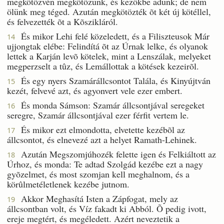
megkötözvén megkötözünk, és kezökbe adunk; de nem
ölünk meg téged. Azután megkötözték õt két új kötéllel,
és felvezették õt a Kõszikláról.
És mikor Lehi felé közeledett, és a Filiszteusok Már
14
ujjongtak elébe: Felindítá õt az Úrnak lelke, és olyanok
lettek a Karján levõ kötelek, mint a Lenszálak, melyeket
megperzselt a tûz, és Lemállottak a kötések kezeirõl.
És egy nyers Szamárállcsontot Talála, és Kinyújtván
15
kezét, felvevé azt, és agyonvert vele ezer embert.
És monda Sámson: Szamár állcsontjával seregeket
16
seregre, Szamár állcsontjával ezer férfit vertem le.
És mikor ezt elmondotta, elvetette kezébõl az
17
állcsontot, és elnevezé azt a helyet Ramath-Lehinek.
Azután Megszomjúhozék felette igen és Felkiáltott az
18
Úrhoz, és monda: Te adtad Szolgád kezébe ezt a nagy
gyõzelmet, és most szomjan kell meghalnom, és a
körûlmetéletlenek kezébe jutnom.
Akkor Meghasítá Isten a Zápfogat, mely az
19
állcsontban volt, és Víz fakadt ki Abból. Õ pedig ivott,
ereje megtért, és megéledett. Azért neveztetik a