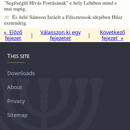
"Segítségül Hívás Forrásának" e hely Lehiben mind e
mai napig,
És ítélé Sámson Izráelt a Filiszteusok idejében Húsz
20
esztendeig.
« Előző
Válasszon ki egy
Következő
|
|
fejezet
fejezetet
fejezet »
This site
Downloads
About
Privacy
Sitemap