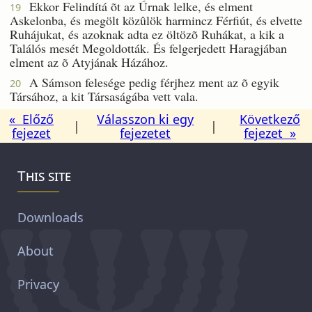
Ekkor Felindítá õt az Úrnak lelke, és elment
19
Askelonba, és megölt közûlök harmincz Férfiút, és elvette
Ruhájukat, és azoknak adta ez öltözõ Ruhákat, a kik a
Találós mesét Megoldották. És felgerjedett Haragjában
elment az õ Atyjának Házához.
A Sámson felesége pedig férjhez ment az õ egyik
20
Társához, a kit Társaságába vett vala.
« Előző
Válasszon ki egy
Következő
|
|
fejezet
fejezetet
fejezet »
This site
Downloads
About
Privacy