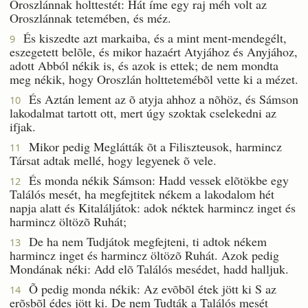
Oroszlánnak holttestét: Hát íme egy raj méh volt az
Oroszlánnak tetemében, és méz.
És kiszedte azt markaiba, és a mint ment-mendegélt,
9
eszegetett belõle, és mikor hazaért Atyjához és Anyjához,
adott Abból nékik is, és azok is ettek; de nem mondta
meg nékik, hogy Oroszlán holttetemébõl vette ki a mézet.
És Aztán lement az õ atyja ahhoz a nõhöz, és Sámson
10
lakodalmat tartott ott, mert úgy szoktak cselekedni az
ifjak.
Mikor pedig Meglátták õt a Filiszteusok, harmincz
11
Társat adtak mellé, hogy legyenek õ vele.
És monda nékik Sámson: Hadd vessek elõtökbe egy
12
Találós mesét, ha megfejtitek nékem a lakodalom hét
napja alatt és Kitaláljátok: adok néktek harmincz inget és
harmincz öltözõ Ruhát;
De ha nem Tudjátok megfejteni, ti adtok nékem
13
harmincz inget és harmincz öltözõ Ruhát. Azok pedig
Mondának néki: Add elõ Találós mesédet, hadd halljuk.
Õ pedig monda nékik: Az evõbõl étek jött ki S az
14
erõsbõl édes jött ki. De nem Tudták a Találós mesét