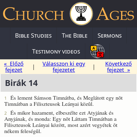
Bible Studies
The Bible
Sermons
Testimony videos
« Előző
Válasszon ki egy
Következő
|
|
fejezet
fejezetet
fejezet »
Birák 14
És lement Sámson Timnátba, és Meglátott egy nõt
1
Timnátban a Filiszteusok Leányai közûl.
És mikor hazament, elbeszélte ezt Atyjának és
2
Anyjának, és monda: Egy nõt Láttam Timnátban a
Filiszteusok Leányai között, most azért vegyétek õt
nékem feleségûl.