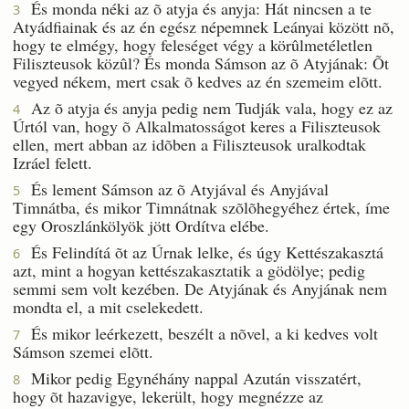
És monda néki az õ atyja és anyja: Hát nincsen a te
3
Atyádfiainak és az én egész népemnek Leányai között nõ,
hogy te elmégy, hogy feleséget végy a körûlmetéletlen
Filiszteusok közûl? És monda Sámson az õ Atyjának: Õt
vegyed nékem, mert csak õ kedves az én szemeim elõtt.
Az õ atyja és anyja pedig nem Tudják vala, hogy ez az
4
Úrtól van, hogy õ Alkalmatosságot keres a Filiszteusok
ellen, mert abban az idõben a Filiszteusok uralkodtak
Izráel felett.
És lement Sámson az õ Atyjával és Anyjával
5
Timnátba, és mikor Timnátnak szõlõhegyéhez értek, íme
egy Oroszlánkölyök jött Ordítva elébe.
És Felindítá õt az Úrnak lelke, és úgy Kettészakasztá
6
azt, mint a hogyan kettészakasztatik a gödölye; pedig
semmi sem volt kezében. De Atyjának és Anyjának nem
mondta el, a mit cselekedett.
És mikor leérkezett, beszélt a nõvel, a ki kedves volt
7
Sámson szemei elõtt.
Mikor pedig Egynéhány nappal Azután visszatért,
8
hogy õt hazavigye, lekerült, hogy megnézze az