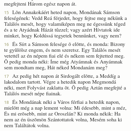
megfejteni Három egész napon át.
Lõn Annakokáért heted napon, Mondának Sámson
15
feleségének: Vedd Reá férjedet, hogy fejtse meg nékünk a
Találós mesét, hogy valamiképen meg ne égessünk téged
és a te Atyádnak Házát tûzzel; vagy azért Hívtatok ide
minket, hogy Koldússá tegyetek bennünket, vagy nem?
És Sírt a Sámson felesége õ elõtte, és monda: Bizony
16
te gyûlölsz engem, és nem szeretsz. Egy Találós mesét
vetettél az én népem fiai elé és nékem sem fejtetted meg.
Õ pedig monda néki: Íme még Atyámnak és Anyámnak
sem mondtam meg, Hát néked Mondanám meg?
Az pedig hét napon át Sirdogált elõtte, a Meddíg a
17
lakodalom tartott. Végre a hetedik napon Megmondá
néki, mert Folyvást zaklatta õt. Õ pedig Aztán megfejté a
Találós mesét népe fiainak.
És Mondának néki a Város férfiai a hetedik napon,
18
mielõtt még a nap lement volna: Mi édesebb, mint a méz,
És mi erõsebb, mint az Oroszlán? Ki monda nékik: Ha
nem az én üszõmön Szántottatok volna, Mesém soha ki
nem Találtátok volna.