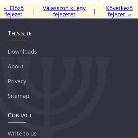
« Előző
Válasszon ki egy
Következő
|
|
fejezet
fejezetet
fejezet »
This site
Downloads
About
Privacy
Sitemap
Contact
Write to us