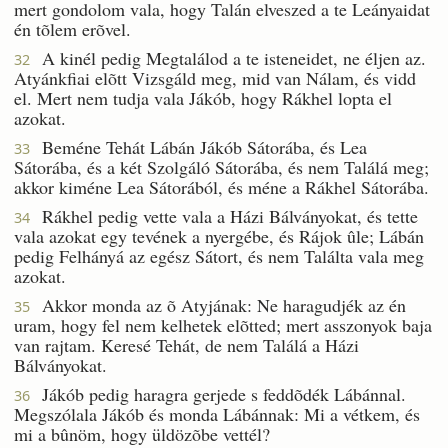
mert gondolom vala, hogy Talán elveszed a te Leányaidat
én tõlem erõvel.
A kinél pedig Megtalálod a te isteneidet, ne éljen az.
32
Atyánkfiai elõtt Vizsgáld meg, mid van Nálam, és vidd
el. Mert nem tudja vala Jákób, hogy Rákhel lopta el
azokat.
Beméne Tehát Lábán Jákób Sátorába, és Lea
33
Sátorába, és a két Szolgáló Sátorába, és nem Találá meg;
akkor kiméne Lea Sátorából, és méne a Rákhel Sátorába.
Rákhel pedig vette vala a Házi Bálványokat, és tette
34
vala azokat egy tevének a nyergébe, és Rájok ûle; Lábán
pedig Felhányá az egész Sátort, és nem Találta vala meg
azokat.
Akkor monda az õ Atyjának: Ne haragudjék az én
35
uram, hogy fel nem kelhetek elõtted; mert asszonyok baja
van rajtam. Keresé Tehát, de nem Találá a Házi
Bálványokat.
Jákób pedig haragra gerjede s feddõdék Lábánnal.
36
Megszólala Jákób és monda Lábánnak: Mi a vétkem, és
mi a bûnöm, hogy üldözõbe vettél?