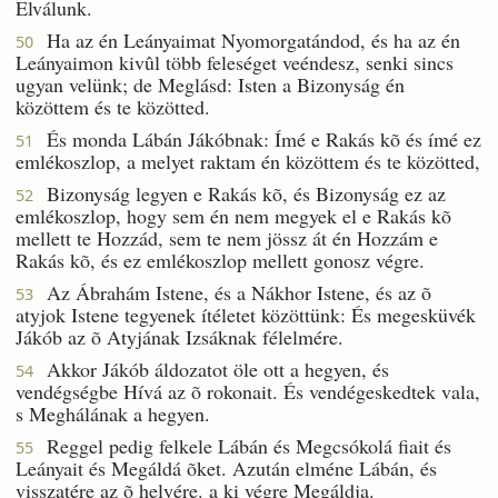
Elválunk.
Ha az én Leányaimat Nyomorgatándod, és ha az én
50
Leányaimon kivûl több feleséget veéndesz, senki sincs
ugyan velünk; de Meglásd: Isten a Bizonyság én
közöttem és te közötted.
És monda Lábán Jákóbnak: Ímé e Rakás kõ és ímé ez
51
emlékoszlop, a melyet raktam én közöttem és te közötted,
Bizonyság legyen e Rakás kõ, és Bizonyság ez az
52
emlékoszlop, hogy sem én nem megyek el e Rakás kõ
mellett te Hozzád, sem te nem jössz át én Hozzám e
Rakás kõ, és ez emlékoszlop mellett gonosz végre.
Az Ábrahám Istene, és a Nákhor Istene, és az õ
53
atyjok Istene tegyenek ítéletet közöttünk: És megesküvék
Jákób az õ Atyjának Izsáknak félelmére.
Akkor Jákób áldozatot öle ott a hegyen, és
54
vendégségbe Hívá az õ rokonait. És vendégeskedtek vala,
s Meghálának a hegyen.
Reggel pedig felkele Lábán és Megcsókolá fiait és
55
Leányait és Megáldá õket. Azután elméne Lábán, és
visszatére az õ helyére. a ki végre Megáldja.