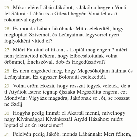
Mikor eléré Lábán Jákóbot, s Jákób a hegyen Voná
25
fel Sátorát; Lábán is a Gileád hegyén Voná fel az õ
rokonaival egybe.
És monda Lábán Jákóbnak: Mit cselekedtél, hogy
26
megloptad Szívemet, és Leányaimat fegyverrel nyert
foglyokként vitted el?
Miért Futottál el titkon, s Loptál meg engem? miért
27
nem jelentetted nékem, hogy Elbocsátottalak volna
örömmel, Énekszóval, dob-és Hegedûszóval?
És nem engedted meg, hogy Megcsókoljam fiaimat és
28
Leányaimat. Ez egyszer Bolondúl cselekedtél.
Volna erõm Hozzá, hogy rosszat tegyek veletek, de a
29
ti Atyátok Istene tegnap éjszaka Megszólíta engem, ezt
Mondván: Vigyázz magadra, Jákóbnak se Jót, se rosszat
ne Szólj.
Hogyha pedig Immár el Akartál menni, mivelhogy
30
nagy Kívánsággal Kívánkoztál Atyád Házához: miért
loptad el az én isteneimet?
Felelvén pedig Jákób, monda Lábánnak: Mert féltem,
31