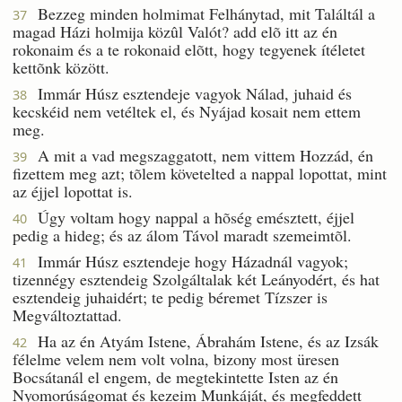
Bezzeg minden holmimat Felhánytad, mit Találtál a
37
magad Házi holmija közûl Valót? add elõ itt az én
rokonaim és a te rokonaid elõtt, hogy tegyenek ítéletet
kettõnk között.
Immár Húsz esztendeje vagyok Nálad, juhaid és
38
kecskéid nem vetéltek el, és Nyájad kosait nem ettem
meg.
A mit a vad megszaggatott, nem vittem Hozzád, én
39
fizettem meg azt; tõlem követelted a nappal lopottat, mint
az éjjel lopottat is.
Úgy voltam hogy nappal a hõség emésztett, éjjel
40
pedig a hideg; és az álom Távol maradt szemeimtõl.
Immár Húsz esztendeje hogy Házadnál vagyok;
41
tizennégy esztendeig Szolgáltalak két Leányodért, és hat
esztendeig juhaidért; te pedig béremet Tízszer is
Megváltoztattad.
Ha az én Atyám Istene, Ábrahám Istene, és az Izsák
42
félelme velem nem volt volna, bizony most üresen
Bocsátanál el engem, de megtekintette Isten az én
Nyomorúságomat és kezeim Munkáját, és megfeddett