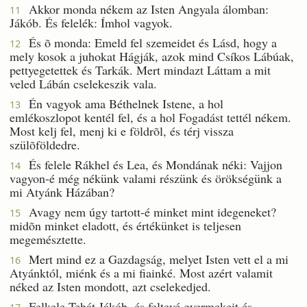
Akkor monda nékem az Isten Angyala álomban:
11
Jákób. És felelék: Ímhol vagyok.
És õ monda: Emeld fel szemeidet és Lásd, hogy a
12
mely kosok a juhokat Hágják, azok mind Csíkos Lábúak,
pettyegetettek és Tarkák. Mert mindazt Láttam a mit
veled Lábán cselekeszik vala.
Én vagyok ama Béthelnek Istene, a hol
13
emlékoszlopot kentél fel, és a hol Fogadást tettél nékem.
Most kelj fel, menj ki e földrõl, és térj vissza
szülõföldedre.
És felele Rákhel és Lea, és Mondának néki: Vajjon
14
vagyon-é még nékünk valami részünk és örökségünk a
mi Atyánk Házában?
Avagy nem úgy tartott-é minket mint idegeneket?
15
midõn minket eladott, és értékünket is teljesen
megemésztette.
Mert mind ez a Gazdagság, melyet Isten vett el a mi
16
Atyánktól, miénk és a mi fiainké. Most azért valamit
néked az Isten mondott, azt cselekedjed.
Felkele Tehát Jákób, és feltevé gyermekeit és