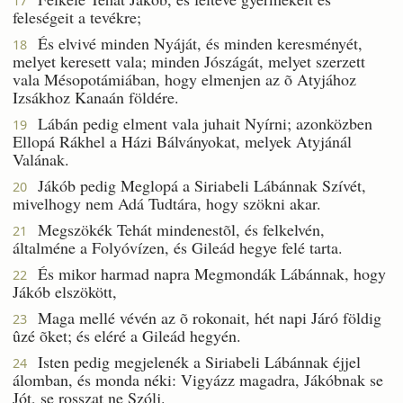
17
feleségeit a tevékre;
És elvivé minden Nyáját, és minden keresményét,
18
melyet keresett vala; minden Jószágát, melyet szerzett
vala Mésopotámiában, hogy elmenjen az õ Atyjához
Izsákhoz Kanaán földére.
Lábán pedig elment vala juhait Nyírni; azonközben
19
Ellopá Rákhel a Házi Bálványokat, melyek Atyjánál
Valának.
Jákób pedig Meglopá a Siriabeli Lábánnak Szívét,
20
mivelhogy nem Adá Tudtára, hogy szökni akar.
Megszökék Tehát mindenestõl, és felkelvén,
21
általméne a Folyóvízen, és Gileád hegye felé tarta.
És mikor harmad napra Megmondák Lábánnak, hogy
22
Jákób elszökött,
Maga mellé vévén az õ rokonait, hét napi Járó földig
23
ûzé õket; és eléré a Gileád hegyén.
Isten pedig megjelenék a Siriabeli Lábánnak éjjel
24
álomban, és monda néki: Vigyázz magadra, Jákóbnak se
Jót, se rosszat ne Szólj.