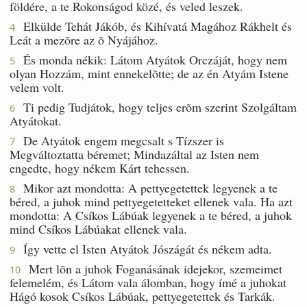
földére, a te Rokonságod közé, és veled leszek.
Elkülde Tehát Jákób, és Kihívatá Magához Rákhelt és
4
Leát a mezõre az õ Nyájához.
És monda nékik: Látom Atyátok Orczáját, hogy nem
5
olyan Hozzám, mint ennekelõtte; de az én Atyám Istene
velem volt.
Ti pedig Tudjátok, hogy teljes erõm szerint Szolgáltam
6
Atyátokat.
De Atyátok engem megcsalt s Tízszer is
7
Megváltoztatta béremet; Mindazáltal az Isten nem
engedte, hogy nékem Kárt tehessen.
Mikor azt mondotta: A pettyegetettek legyenek a te
8
béred, a juhok mind pettyegetetteket ellenek vala. Ha azt
mondotta: A Csíkos Lábúak legyenek a te béred, a juhok
mind Csíkos Lábúakat ellenek vala.
Így vette el Isten Atyátok Jószágát és nékem adta.
9
Mert lõn a juhok Foganásának idejekor, szemeimet
10
felemelém, és Látom vala álomban, hogy ímé a juhokat
Hágó kosok Csíkos Lábúak, pettyegetettek és Tarkák.