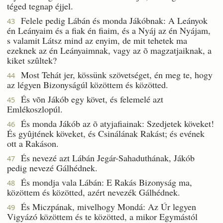
téged tegnap éjjel.
Felele pedig Lábán és monda Jákóbnak: A Leányok
43
én Leányaim és a fiak én fiaim, és a Nyáj az én Nyájam,
s valamit Látsz mind az enyim, de mit tehetek ma
ezeknek az én Leányaimnak, vagy az õ magzatjaiknak, a
kiket szûltek?
Most Tehát jer, kössünk szövetséget, én meg te, hogy
44
az légyen Bizonyságúl közöttem és közötted.
És võn Jákób egy követ, és felemelé azt
45
Emlékoszlopúl.
És monda Jákób az õ atyjafiainak: Szedjetek köveket!
46
És gyûjtének köveket, és Csinálának Rakást; és evének
ott a Rakáson.
És nevezé azt Lábán Jegár-Sahaduthának, Jákób
47
pedig nevezé Gálhédnek.
És mondja vala Lábán: E Rakás Bizonyság ma,
48
közöttem és közötted, azért nevezék Gálhédnek.
És Miczpának, mivelhogy Mondá: Az Úr legyen
49
Vigyázó közöttem és te közötted, a mikor Egymástól