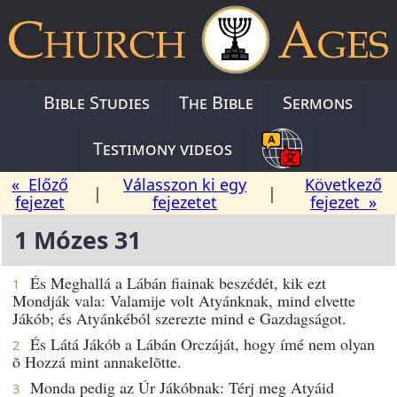
Bible Studies
The Bible
Sermons
Testimony videos
« Előző
Válasszon ki egy
Következő
|
|
fejezet
fejezetet
fejezet »
1 Mózes 31
És Meghallá a Lábán fiainak beszédét, kik ezt
1
Mondják vala: Valamije volt Atyánknak, mind elvette
Jákób; és Atyánkéból szerezte mind e Gazdagságot.
És Látá Jákób a Lábán Orczáját, hogy ímé nem olyan
2
õ Hozzá mint annakelõtte.
Monda pedig az Úr Jákóbnak: Térj meg Atyáid
3