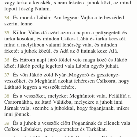
vagy tarka a kecskék, s nem fekete a juhok közt, az mind
lopott Jószág Nálam.
És monda Lábán: Ám legyen: Vajha a te beszéded
34
szerint lenne.
Külön Választá azért azon a napon a pettyegetett és
35
tarka kosokat, és minden Csíkos Lábú és tarka kecskét,
mind a melyikben valami fehérség vala, és minden
feketét a juhok közûl, és Adá az õ fiainak keze Alá.
És Három napi Járó földet vete maga közé és Jákób
36
közé; Jákób pedig legelteti vala Lábán egyéb juhait.
És võn Jákób zöld Nyár-,Mogyoró-és gesztenye-
37
vesszõket, és Meghántá azokat fehéresen Csíkosra, hogy
Látható legyen a vesszõk fehére.
És a vesszõket, melyeket Meghántott vala, Felállítá a
38
Csatornákba, az Itató Válúkba, melyekre a juhok inni
Járnak vala, szembe a juhokkal, hogy foganjanak, mikor
inni jönnek.
És a juhok a vesszõk elõtt Foganának és ellenek vala
39
Csíkos Lábúakat, pettyegetetteket és Tarkákat.