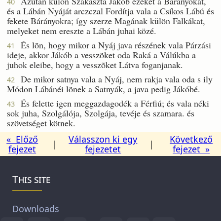
Azután külön Szakasztá Jákób ezeket a Bárányokat,
40
és a Lábán Nyáját arczczal Fordítja vala a Csíkos Lábú és
fekete Bárányokra; így szerze Magának külön Falkákat,
melyeket nem ereszte a Lábán juhai közé.
És lõn, hogy mikor a Nyáj java részének vala Párzási
41
ideje, akkor Jákób a vesszõket oda Raká a Válúkba a
juhok eleibe, hogy a vesszõket Látva foganjanak.
De mikor satnya vala a Nyáj, nem rakja vala oda s ily
42
Módon Lábánéi lõnek a Satnyák, a java pedig Jákóbé.
És felette igen meggazdagodék a Férfiú; és vala néki
43
sok juha, Szolgálója, Szolgája, tevéje és szamara. és
szövetséget kötnek.
« Előző
Válasszon ki egy
Következő
|
|
fejezet
fejezetet
fejezet »
This site
Downloads