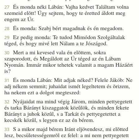
És monda néki Lábán: Vajha kedvet Találtam volna
27
szemeid elõtt! Úgy sejtem, hogy te éretted áldott meg
engem az Úr.
És monda: Szabj bért magadnak és én megadom.
28
Ez pedig monda: Te tudod Mimódon Szolgáltalak
29
téged, és hogy mivé lett Nálam a te Jószágod.
Mert a mi kevesed vala én elõttem, sokra
30
szaporodott, és Megáldott az Úr téged az én Lábam
Nyomán. Immár mikor tehetek valamit a magam Házáért
is?
És monda Lábán: Mit adjak néked? Felele Jákób: Ne
31
adj nékem semmit; juhaidat ismét legeltetem és õrizem,
ha nekem ezt a dolgot megteszed:
Nyájaidat ma mind végig Járom, minden pettyegetett
32
és tarka Bárányt kiszaggatok közûlök, és minden fekete
Bárányt a juhok közûl, s a Tarkát és pettyegetettet a
kecskék közûl, s legyen ez az én bérem.
S a mikor majd bérem Iránt eljövendesz, mi elõtted
33
lesz, becsületességemrõl ez felel: a mi nem pettyegetett