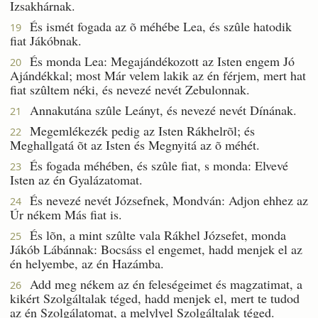
Izsakhárnak.
És ismét fogada az õ méhébe Lea, és szûle hatodik
19
fiat Jákóbnak.
És monda Lea: Megajándékozott az Isten engem Jó
20
Ajándékkal; most Már velem lakik az én férjem, mert hat
fiat szûltem néki, és nevezé nevét Zebulonnak.
Annakutána szûle Leányt, és nevezé nevét Dínának.
21
Megemlékezék pedig az Isten Rákhelrõl; és
22
Meghallgatá õt az Isten és Megnyitá az õ méhét.
És fogada méhében, és szûle fiat, s monda: Elvevé
23
Isten az én Gyalázatomat.
És nevezé nevét Józsefnek, Mondván: Adjon ehhez az
24
Úr nékem Más fiat is.
És lõn, a mint szûlte vala Rákhel Józsefet, monda
25
Jákób Lábánnak: Bocsáss el engemet, hadd menjek el az
én helyembe, az én Hazámba.
Add meg nékem az én feleségeimet és magzatimat, a
26
kikért Szolgáltalak téged, hadd menjek el, mert te tudod
az én Szolgálatomat, a melylyel Szolgáltalak téged.