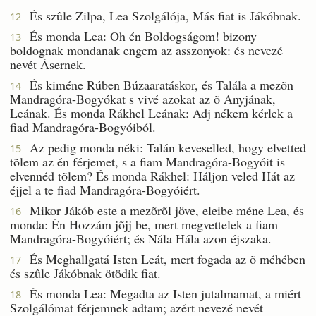
És szûle Zilpa, Lea Szolgálója, Más fiat is Jákóbnak.
12
És monda Lea: Oh én Boldogságom! bizony
13
boldognak mondanak engem az asszonyok: és nevezé
nevét Ásernek.
És kiméne Rúben Búzaaratáskor, és Talála a mezõn
14
Mandragóra-Bogyókat s vivé azokat az õ Anyjának,
Leának. És monda Rákhel Leának: Adj nékem kérlek a
fiad Mandragóra-Bogyóiból.
Az pedig monda néki: Talán keveselled, hogy elvetted
15
tõlem az én férjemet, s a fiam Mandragóra-Bogyóit is
elvennéd tõlem? És monda Rákhel: Háljon veled Hát az
éjjel a te fiad Mandragóra-Bogyóiért.
Mikor Jákób este a mezõrõl jöve, eleibe méne Lea, és
16
monda: Én Hozzám jõjj be, mert megvettelek a fiam
Mandragóra-Bogyóiért; és Nála Hála azon éjszaka.
És Meghallgatá Isten Leát, mert fogada az õ méhében
17
és szûle Jákóbnak ötödik fiat.
És monda Lea: Megadta az Isten jutalmamat, a miért
18
Szolgálómat férjemnek adtam; azért nevezé nevét