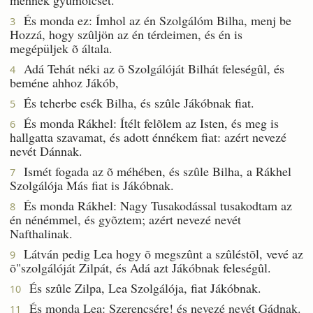
És monda ez: Ímhol az én Szolgálóm Bilha, menj be
3
Hozzá, hogy szûljön az én térdeimen, és én is
megépüljek õ általa.
Adá Tehát néki az õ Szolgálóját Bilhát feleségûl, és
4
beméne ahhoz Jákób,
És teherbe esék Bilha, és szûle Jákóbnak fiat.
5
És monda Rákhel: Ítélt felõlem az Isten, és meg is
6
hallgatta szavamat, és adott énnékem fiat: azért nevezé
nevét Dánnak.
Ismét fogada az õ méhében, és szûle Bilha, a Rákhel
7
Szolgálója Más fiat is Jákóbnak.
És monda Rákhel: Nagy Tusakodással tusakodtam az
8
én nénémmel, és gyõztem; azért nevezé nevét
Nafthalinak.
Látván pedig Lea hogy õ megszûnt a szûléstõl, vevé az
9
õ"szolgálóját Zilpát, és Adá azt Jákóbnak feleségûl.
És szûle Zilpa, Lea Szolgálója, fiat Jákóbnak.
10
És monda Lea: Szerencsére! és nevezé nevét Gádnak.
11