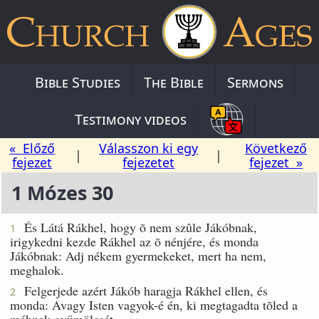
Bible Studies
The Bible
Sermons
Testimony videos
« Előző
Válasszon ki egy
Következő
|
|
fejezet
fejezetet
fejezet »
1 Mózes 30
És Látá Rákhel, hogy õ nem szûle Jákóbnak,
1
irigykedni kezde Rákhel az õ nénjére, és monda
Jákóbnak: Adj nékem gyermekeket, mert ha nem,
meghalok.
Felgerjede azért Jákób haragja Rákhel ellen, és
2
monda: Avagy Isten vagyok-é én, ki megtagadta tõled a
méhnek gyümölcsét.