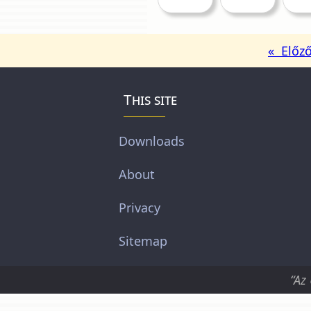
« Előz
This site
Downloads
About
Privacy
Sitemap
“Az