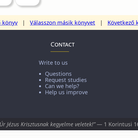
ő könyv
|
Válasszon másik könyvet
|
Következő 
Contact
Write to us
Questions
Request studies
Can we help?
Help us improve
 Úr Jézus Krisztusnak kegyelme veletek!”
— 1 Korintusi 1