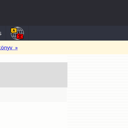
s
könyv »