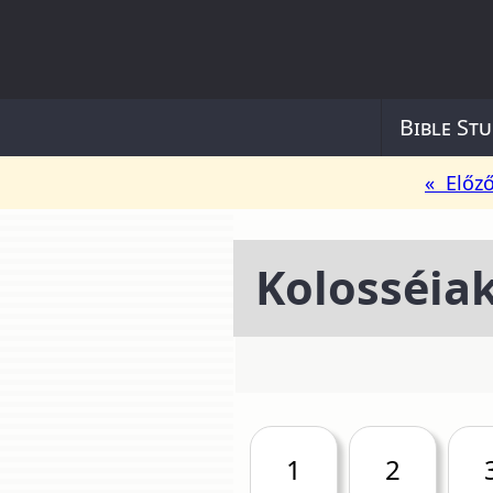
Bible Stu
« Előz
Kolosséia
1
2