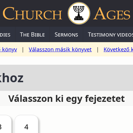
dies
The Bible
Sermons
Testimony video
ő könyv
|
Válasszon másik könyvet
|
Következő 
khoz
Válasszon ki egy fejezetet
3
4