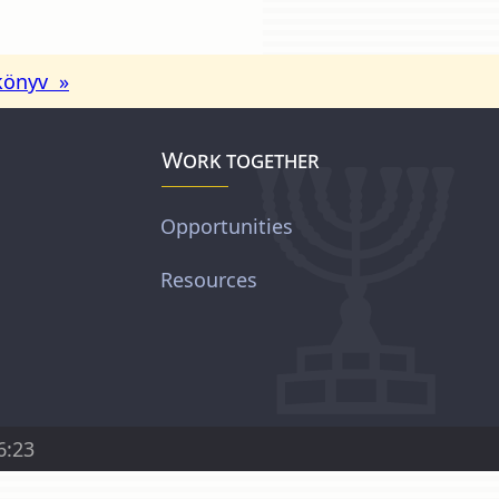
könyv »
Work together
Opportunities
Resources
6:23