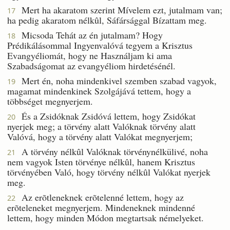
Mert ha akaratom szerint Mívelem ezt, jutalmam van;
17
ha pedig akaratom nélkûl, Sáfársággal Bízattam meg.
Micsoda Tehát az én jutalmam? Hogy
18
Prédikálásommal Ingyenvalóvá tegyem a Krisztus
Evangyéliomát, hogy ne Használjam ki ama
Szabadságomat az evangyéliom hirdetésénél.
Mert én, noha mindenkivel szemben szabad vagyok,
19
magamat mindenkinek Szolgájává tettem, hogy a
többséget megnyerjem.
És a Zsidóknak Zsidóvá lettem, hogy Zsidókat
20
nyerjek meg; a törvény alatt Valóknak törvény alatt
Valóvá, hogy a törvény alatt Valókat megnyerjem;
A törvény nélkûl Valóknak törvénynélkülivé, noha
21
nem vagyok Isten törvénye nélkûl, hanem Krisztus
törvényében Való, hogy törvény nélkûl Valókat nyerjek
meg.
Az erõtleneknek erõtelenné lettem, hogy az
22
erõteleneket megnyerjem. Mindeneknek mindenné
lettem, hogy minden Módon megtartsak némelyeket.