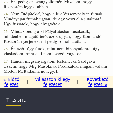
Ezt pedig az evangyéliomért Mívelem, hogy
23
Részestárs legyek abban.
Nem Tudjátok-é, hogy a kik Versenypályán futnak,
24
Mindnyájan futnak ugyan, de egy veszi el a jutalmat?
Úgy fussatok, hogy elvegyétek.
Mindaz pedig a ki Pályafutásban tusakodik,
25
mindenben magatûrtetõ; azok ugyan, hogy Romlandó
Koszorút nyerjenek, mi pedig romolhatatlant.
Én azért úgy futok, mint nem bizonytalanra; úgy
26
viaskodom, mint a ki nem levegõt vagdos:
Hanem megsanyargatom testemet és Szolgává
27
teszem; hogy Míg Másoknak Prédikálok, magam valami
Módon Méltatlanná ne legyek.
« Előző
Válasszon ki egy
Következő
|
|
fejezet
fejezetet
fejezet »
This site