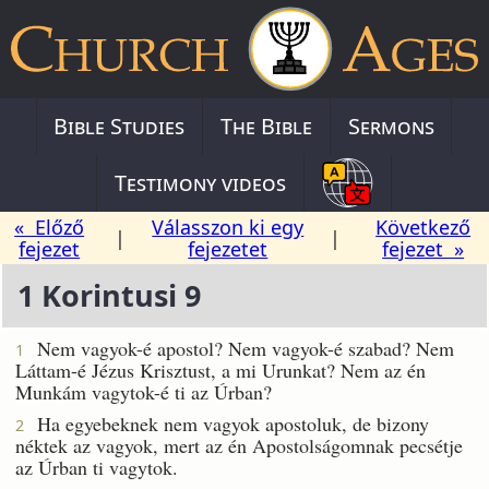
Bible Studies
The Bible
Sermons
Testimony videos
« Előző
Válasszon ki egy
Következő
|
|
fejezet
fejezetet
fejezet »
1 Korintusi 9
Nem vagyok-é apostol? Nem vagyok-é szabad? Nem
1
Láttam-é Jézus Krisztust, a mi Urunkat? Nem az én
Munkám vagytok-é ti az Úrban?
Ha egyebeknek nem vagyok apostoluk, de bizony
2
néktek az vagyok, mert az én Apostolságomnak pecsétje
az Úrban ti vagytok.