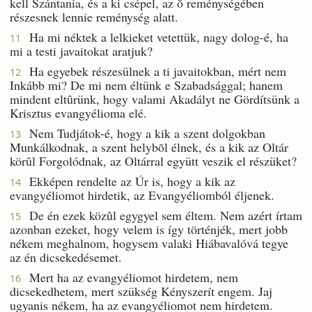
kell Szántania, és a ki csépel, az õ reménységében
részesnek lennie reménység alatt.
Ha mi néktek a lelkieket vetettük, nagy dolog-é, ha
11
mi a testi javaitokat aratjuk?
Ha egyebek részesülnek a ti javaitokban, mért nem
12
Inkább mi? De mi nem éltünk e Szabadsággal; hanem
mindent eltûrünk, hogy valami Akadályt ne Gördítsünk a
Krisztus evangyélioma elé.
Nem Tudjátok-é, hogy a kik a szent dolgokban
13
Munkálkodnak, a szent helybõl élnek, és a kik az Oltár
körûl Forgolódnak, az Oltárral együtt veszik el részüket?
Ekképen rendelte az Úr is, hogy a kik az
14
evangyéliomot hirdetik, az Evangyéliomból éljenek.
De én ezek közûl egygyel sem éltem. Nem azért írtam
15
azonban ezeket, hogy velem is így történjék, mert jobb
nékem meghalnom, hogysem valaki Hiábavalóvá tegye
az én dicsekedésemet.
Mert ha az evangyéliomot hirdetem, nem
16
dicsekedhetem, mert szükség Kényszerít engem. Jaj
ugyanis nékem, ha az evangyéliomot nem hirdetem.