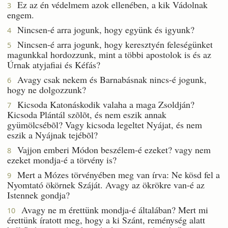
Ez az én védelmem azok ellenében, a kik Vádolnak
3
engem.
Nincsen-é arra jogunk, hogy együnk és igyunk?
4
Nincsen-é arra jogunk, hogy keresztyén feleségünket
5
magunkkal hordozzunk, mint a többi apostolok is és az
Úrnak atyjafiai és Kéfás?
Avagy csak nekem és Barnabásnak nincs-é jogunk,
6
hogy ne dolgozzunk?
Kicsoda Katonáskodik valaha a maga Zsoldján?
7
Kicsoda Plántál szõlõt, és nem eszik annak
gyümölcsébõl? Vagy kicsoda legeltet Nyájat, és nem
eszik a Nyájnak tejébõl?
Vajjon emberi Módon beszélem-é ezeket? vagy nem
8
ezeket mondja-é a törvény is?
Mert a Mózes törvényében meg van írva: Ne kösd fel a
9
Nyomtató ökörnek Száját. Avagy az ökrökre van-é az
Istennek gondja?
Avagy ne m érettünk mondja-é általában? Mert mi
10
érettünk íratott meg, hogy a ki Szánt, reménység alatt