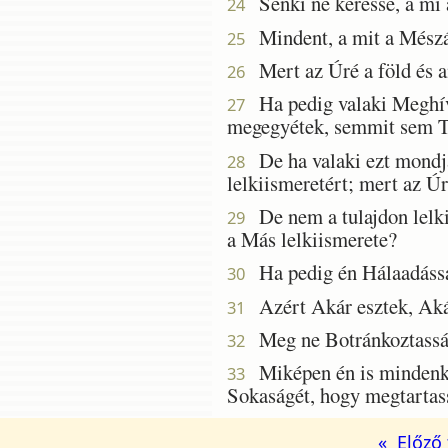
Senki ne keresse, a mi a
24
Mindent, a mit a Mészár
25
Mert az Úré a föld és a
26
Ha pedig valaki Meghív t
27
megegyétek, semmit sem Tu
De ha valaki ezt mondja 
28
lelkiismeretért; mert az Úr
De nem a tulajdon lelki
29
a Más lelkiismerete?
Ha pedig én Hálaadással
30
Azért Akár esztek, Akár
31
Meg ne Botránkoztassátok
32
Miképen én is mindenki
33
Sokaságét, hogy megtartas
« Előző 