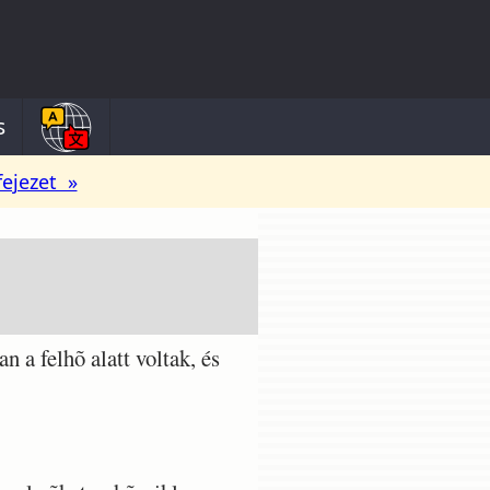
s
fejezet »
a felhõ alatt voltak, és