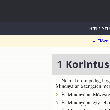
Bible Stu
« Előző 
1 Korintus
Nem akarom pedig, hogy n
1
Mindnyájan a tengeren ment
És Mindnyájan Mózesre ke
2
És Mindnyájan egy lelki 
3