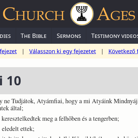
dies
The Bible
Sermons
Testimony video
fejezet
|
Válasszon ki egy fejezetet
|
Következő 
i 10
e Tudjátok, Atyámfiai, hogy a mi Atyáink Mindnyájan 
ek által;
resztelkedtek meg a felhõben és a tengerben;
eledelt ettek;