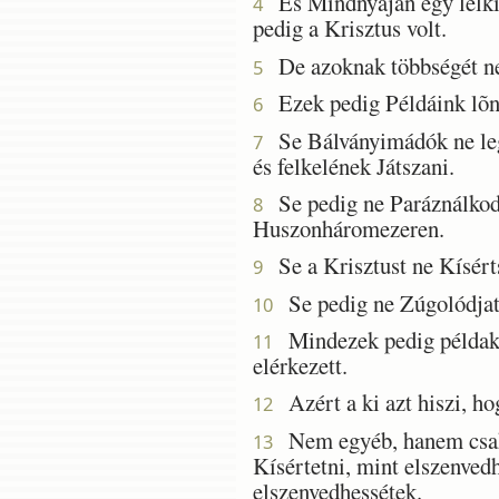
És Mindnyájan egy lelki it
4
pedig a Krisztus volt.
De azoknak többségét nem
5
Ezek pedig Példáink lõne
6
Se Bálványimádók ne legy
7
és felkelének Játszani.
Se pedig ne Paráználkodj
8
Huszonháromezeren.
Se a Krisztust ne Kísérts
9
Se pedig ne Zúgolódjato
10
Mindezek pedig példakép
11
elérkezett.
Azért a ki azt hiszi, ho
12
Nem egyéb, hanem csak em
13
Kísértetni, mint elszenved
elszenvedhessétek.