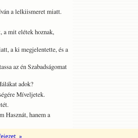
n a lelkiismeret miatt.
, a mit elétek hoznak,
t, a ki megjelentette, és a
tassa az én Szabadságomat
Hálákat adok?
ségére Míveljetek.
tét.
m Hasznát, hanem a
fejezet »