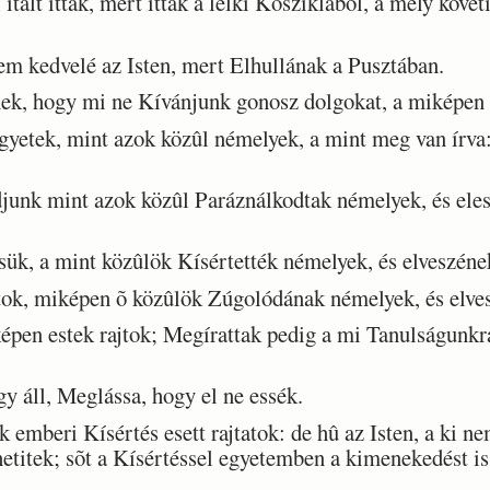
alt ittak, mert ittak a lelki Kõsziklából, a mely követi
 kedvelé az Isten, mert Elhullának a Pusztában.
k, hogy mi ne Kívánjunk gonosz dolgokat, a miképen 
etek, mint azok közûl némelyek, a mint meg van írva: 
unk mint azok közûl Paráználkodtak némelyek, és ele
ük, a mint közûlök Kísértették némelyek, és elveszéne
k, miképen õ közûlök Zúgolódának némelyek, és elvesz
en estek rajtok; Megírattak pedig a mi Tanulságunkra
gy áll, Meglássa, hogy el ne essék.
beri Kísértés esett rajtatok: de hû az Isten, a ki ne
hetitek; sõt a Kísértéssel egyetemben a kimenekedést 