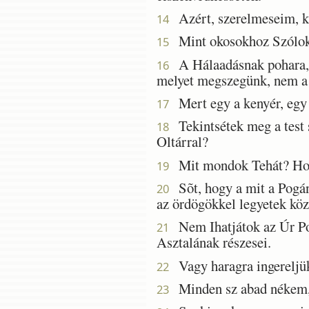
Azért, szerelmeseim, ke
14
Mint okosokhoz Szólok, 
15
A Hálaadásnak pohara, a
16
melyet megszegünk, nem a 
Mert egy a kenyér, egy 
17
Tekintsétek meg a test s
18
Oltárral?
Mit mondok Tehát? Hogy
19
Sõt, hogy a mit a Pogán
20
az ördögökkel legyetek kö
Nem Ihatjátok az Úr Poh
21
Asztalának részesei.
Vagy haragra ingereljük
22
Minden sz abad nékem, 
23