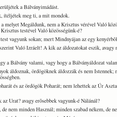
rüljétek a Bálványimádást.
ítéljétek meg ti, a mit mondok.
 melyet Megáldunk, nem a Krisztus vérével Való közö
Krisztus testével Való közösségünk-é?
test vagyunk sokan; mert Mindnyájan az egy kenyérbõl
zerint Való Izráelt! A kik az áldozatokat eszik, avagy
 a Bálvány valami, vagy hogy a Bálványáldozat vala
yok áldoznak, ördögöknek áldozzák és nem Istennek; 
zösségben.
arát és az ördögök Poharát; nem lehettek az Úr Aszta
 az Urat? avagy erõsebbek vagyunk-é Nálánál?
de nem minden Használ; minden szabad nékem, de ne