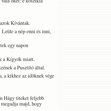
 vala õket: e kõszikla
azok Kívántak.
Leüle a nép enni és inni,
stek egy napon
k a Kígyók miatt.
ének a Pusztító által.
, a kikhez az idõknek vége
m Hágy titeket feljebb
is megadja majd, hogy