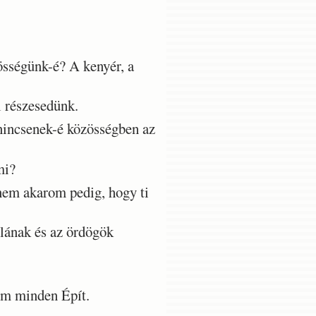
sségünk-é? A kenyér, a
 részesedünk.
 nincsenek-é közösségben az
mi?
nem akarom pedig, hogy ti
lának és az ördögök
m minden Épít.