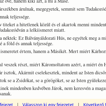
z övé, hanem kiki azt, a mi a Másé.
székben árulnak, megegyetek, semmit sem Tudakozódvá
nnak teljessége.
iteket a hitetlenek közûl és el akartok menni mindent
dakozódván a lelkiismeret miatt.
néktek: Ez Bálványáldozati Hús, ne egyétek meg a miat
é a föld és annak teljessége.
ismeretet értem, hanem a Másikét. Mert miért Kárhoz
 veszek részt, miért Káromoltatom azért, a miért én 
 isztok, Akármit cselekesztek, mindent az Isten dicsõ
 se a Zsidókat, se a görögöket, se az Isten gyülekeze
nek mindenben kedvében Járok, nem keresvén a maga
sanak.
fejezet
|
Válasszon ki egy fejezetet
|
Következő 