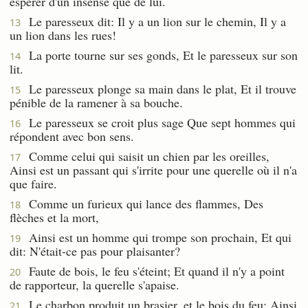
espérer d'un insensé que de lui.
Le paresseux dit: Il y a un lion sur le chemin, Il y a
13
un lion dans les rues!
La porte tourne sur ses gonds, Et le paresseux sur son
14
lit.
Le paresseux plonge sa main dans le plat, Et il trouve
15
pénible de la ramener à sa bouche.
Le paresseux se croit plus sage Que sept hommes qui
16
répondent avec bon sens.
Comme celui qui saisit un chien par les oreilles,
17
Ainsi est un passant qui s'irrite pour une querelle où il n'a
que faire.
Comme un furieux qui lance des flammes, Des
18
flèches et la mort,
Ainsi est un homme qui trompe son prochain, Et qui
19
dit: N'était-ce pas pour plaisanter?
Faute de bois, le feu s'éteint; Et quand il n'y a point
20
de rapporteur, la querelle s'apaise.
Le charbon produit un brasier, et le bois du feu; Ainsi
21