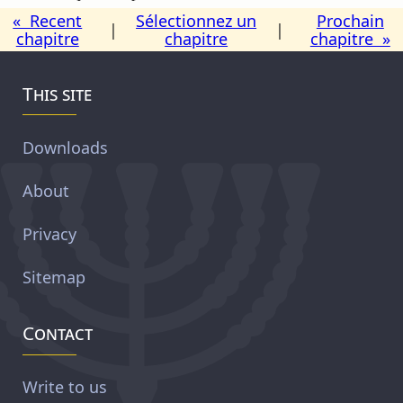
« Recent
Sélectionnez un
Prochain
|
|
chapitre
chapitre
chapitre »
This site
Downloads
About
Privacy
Sitemap
Contact
Write to us