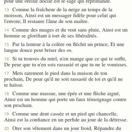
pour une oreille docile est le sage qui réprimande.
Comme la fraîcheur de la neige au temps de la
13
moisson, Ainsi est un messager fidèle pour celui qui
l'envoie; Il restaure l'âme de son maître.
Comme des nuages et du vent sans pluie, Ainsi est un
14
homme se glorifiant à tort de ses libéralités.
Par la lenteur à la colère on fléchit un prince, Et une
15
langue douce peut briser des os.
Si tu trouves du miel, n'en mange que ce qui te suffit,
16
De peur que tu n'en sois rassasié et que tu ne le vomisses.
Mets rarement le pied dans la maison de ton
17
prochain, De peur qu'il ne soit rassasié de toi et qu'il ne
te haïsse.
Comme une massue, une épée et une flèche aiguë,
18
Ainsi est un homme qui porte un faux témoignage contre
son prochain.
Comme une dent cassée et un pied qui chancelle,
19
Ainsi est la confiance en un perfide au jour de la détresse.
Oter son vêtement dans un jour froid, Répandre du
20