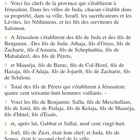
Voici les chefs de la province qui s'établirent à
3
Jérusalem. Dans les villes de Juda, chacun s'établit dans
sa propriété, dans sa ville, Israël, les sacrificateurs et les
Lévites, les Néthiniens, et les fils des serviteurs de
Salomon.
A Jérusalem s'établirent des fils de Juda et des fils de
4
Benjamin. -Des fils de Juda: Athaja, fils d'Ozias, fils de
Zacharie, fils d'Amaria, fils de Schephathia, fils de
Mahalaleel, des fils de Pérets,
et Maaséja, fils de Baruc, fils de Col-Hozé, fils de
5
Hazaja, fils d'Adaja, fils de Jojarib, fils de Zacharie, fils
de Schiloni.
Total des fils de Pérets qui s'établirent à Jérusalem:
6
quatre cent soixante-huit hommes vaillants. -
Voici les fils de Benjamin: Sallu, fils de Meschullam,
7
fils de Joëd, fils de Pedaja, fils de Kolaja, fils de Maaséja,
fils d'Ithiel, fils d'Ésaïe,
et, après lui, Gabbaï et Sallaï, neuf cent vingt-huit.
8
Joël, fils de Zicri, était leur chef; et Juda, fils de
9
Senua, était le second chef de la ville.