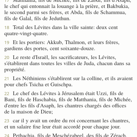
17
le chef qui entonnait la louange à la prière, et Bakbukia,
le second parmi ses frères, et Abda, fils de Schammua,
fils de Galal, fils de Jeduthun.
Total des Lévites dans la ville sainte: deux cent
18
quatre-vingt-quatre.
Et les portiers: Akkub, Thalmon, et leurs frères,
19
gardiens des portes, cent soixante-douze.
Le reste d'Israël, les sacrificateurs, les Lévites,
20
s'établirent dans toutes les villes de Juda, chacun dans sa
propriété.
Les Néthiniens s'établirent sur la colline, et ils avaient
21
pour chefs Tsicha et Guischpa.
Le chef des Lévites à Jérusalem était Uzzi, fils de
22
Bani, fils de Haschabia, fils de Matthania, fils de Michée,
d'entre les fils d'Asaph, les chantres chargés des offices
de la maison de Dieu;
car il y avait un ordre du roi concernant les chantres,
23
et un salaire fixe leur était accordé pour chaque jour.
Pethachja, fils de Meschézabeel, des fils de Zérach,
24