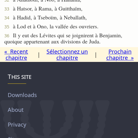
à Hatsor, à Rama, à Guitthaïm,
33
à Hadid, à Tseboïm, à Neballath,
34
à Lod et à Ono, la vallée des ouvriers.
35
Il y eut des Lévites qui se joignirent à Benjamin,
36
quoique appartenant aux divisions de Juda.
« Recent
Sélectionnez un
Prochain
|
|
chapitre
chapitre
chapitre »
This site
Downloads
About
Privacy