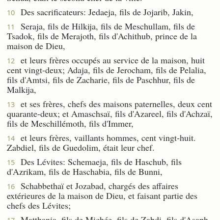
Des sacrificateurs: Jedaeja, fils de Jojarib, Jakin,
10
Seraja, fils de Hilkija, fils de Meschullam, fils de
11
Tsadok, fils de Merajoth, fils d'Achithub, prince de la
maison de Dieu,
et leurs frères occupés au service de la maison, huit
12
cent vingt-deux; Adaja, fils de Jerocham, fils de Pelalia,
fils d'Amtsi, fils de Zacharie, fils de Paschhur, fils de
Malkija,
et ses frères, chefs des maisons paternelles, deux cent
13
quarante-deux; et Amaschsaï, fils d'Azareel, fils d'Achzaï,
fils de Meschillémoth, fils d'Immer,
et leurs frères, vaillants hommes, cent vingt-huit.
14
Zabdiel, fils de Guedolim, était leur chef.
Des Lévites: Schemaeja, fils de Haschub, fils
15
d'Azrikam, fils de Haschabia, fils de Bunni,
Schabbethaï et Jozabad, chargés des affaires
16
extérieures de la maison de Dieu, et faisant partie des
chefs des Lévites;
Matthania, fils de Michée, fils de Zabdi, fils d'Asaph,