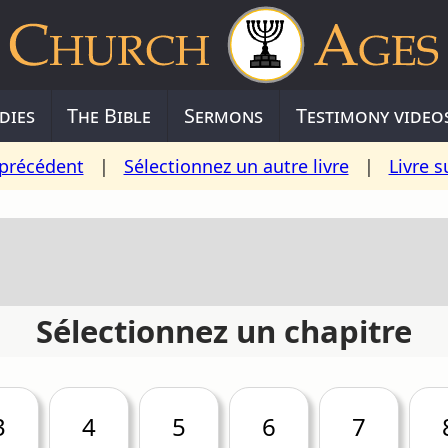
dies
The Bible
Sermons
Testimony video
 précédent
|
Sélectionnez un autre livre
|
Livre s
Sélectionnez un chapitre
3
4
5
6
7