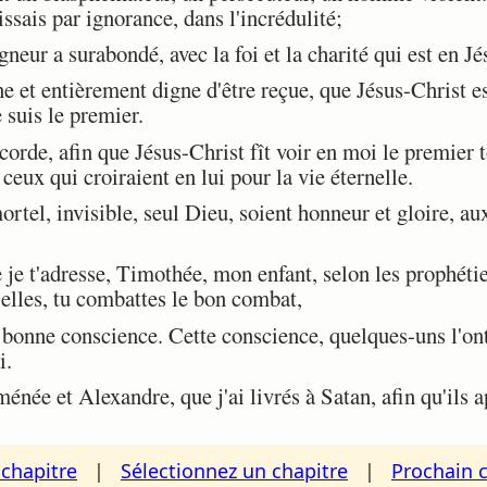
ssais par ignorance, dans l'incrédulité;
neur a surabondé, avec la foi et la charité qui est en Jé
e et entièrement digne d'être reçue, que Jésus-Christ 
 suis le premier.
orde, afin que Jésus-Christ fît voir en moi le premier 
ceux qui croiraient en lui pour la vie éternelle.
tel, invisible, seul Dieu, soient honneur et gloire, aux
t'adresse, Timothée, mon enfant, selon les prophétie
s elles, tu combattes le bon combat,
bonne conscience. Cette conscience, quelques-uns l'ont p
i.
e et Alexandre, que j'ai livrés à Satan, afin qu'ils a
chapitre
|
Sélectionnez un chapitre
|
Prochain 