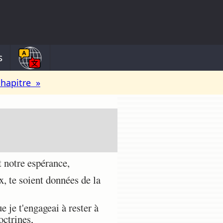
s
chapitre »
 notre espérance,
x, te soient données de la
 je t'engageai à rester à
octrines,