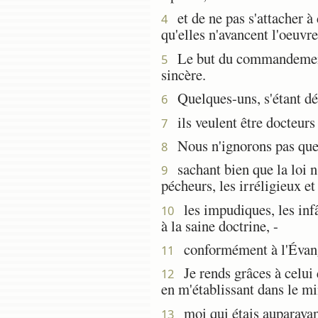
et de ne pas s'attacher à 
4
qu'elles n'avancent l'oeuvre
Le but du commandement, c
5
sincère.
Quelques-uns, s'étant dét
6
ils veulent être docteurs d
7
Nous n'ignorons pas que l
8
sachant bien que la loi n'e
9
pécheurs, les irréligieux et
les impudiques, les infâm
10
à la saine doctrine, -
conformément à l'Évangil
11
Je rends grâces à celui q
12
en m'établissant dans le mi
moi qui étais auparavan
13