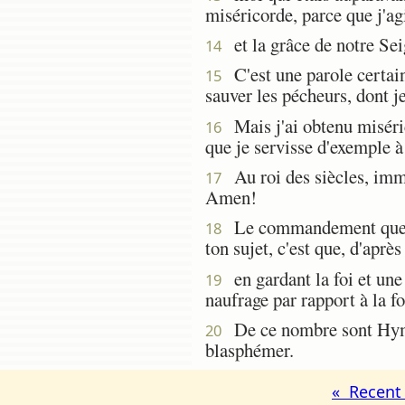
miséricorde, parce que j'agi
et la grâce de notre Seig
14
C'est une parole certain
15
sauver les pécheurs, dont je
Mais j'ai obtenu miséric
16
que je servisse d'exemple à 
Au roi des siècles, immor
17
Amen!
Le commandement que je 
18
ton sujet, c'est que, d'aprè
en gardant la foi et une 
19
naufrage par rapport à la fo
De ce nombre sont Hyméné
20
blasphémer.
« Recent 