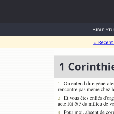
Bible Stu
« Recent 
1 Corinthi
On entend dire généraleme
1
rencontre pas même chez les
Et vous êtes enflés d'orgu
2
acte fût ôté du milieu de v
Pour moi, absent de corps,
3