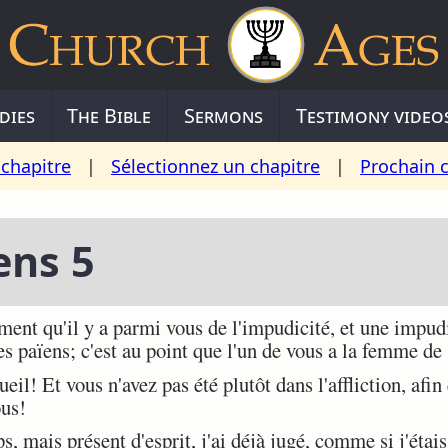
dies
The Bible
Sermons
Testimony video
chapitre
|
Sélectionnez un chapitre
|
Prochain 
ens 5
nt qu'il y a parmi vous de l'impudicité, et une impudic
 païens; c'est au point que l'un de vous a la femme de 
eil! Et vous n'avez pas été plutôt dans l'affliction, afi
ous!
 mais présent d'esprit, j'ai déjà jugé, comme si j'étais 