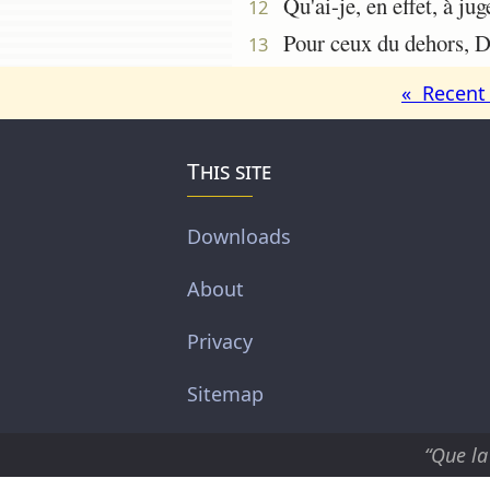
Qu'ai-je, en effet, à ju
12
Pour ceux du dehors, Di
13
« Recent 
This site
Downloads
About
Privacy
Sitemap
“Que la