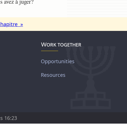
s avez à juger?
chapitre »
Work together
Opportunities
Resources
s 16:23