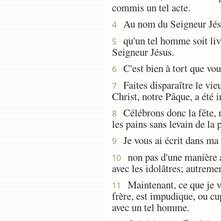
commis un tel acte.
Au nom du Seigneur Jésus,
4
qu'un tel homme soit livré
5
Seigneur Jésus.
C'est bien à tort que vous
6
Faites disparaître le vieu
7
Christ, notre Pâque, a été
Célébrons donc la fête, n
8
les pains sans levain de la p
Je vous ai écrit dans ma l
9
non pas d'une manière ab
10
avec les idolâtres; autremen
Maintenant, ce que je vou
11
frère, est impudique, ou cu
avec un tel homme.