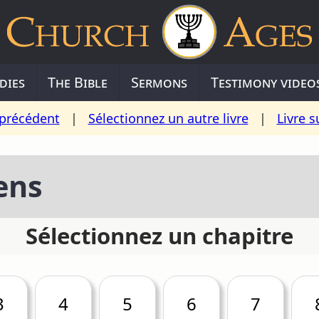
dies
The Bible
Sermons
Testimony video
 précédent
|
Sélectionnez un autre livre
|
Livre s
ens
Sélectionnez un chapitre
3
4
5
6
7