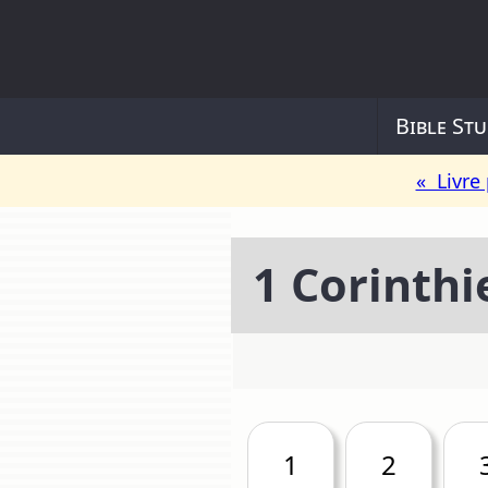
Bible Stu
« Livre
1 Corinthi
1
2