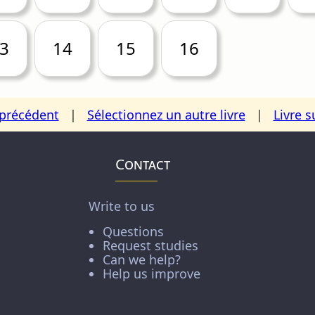
3
14
15
16
 précédent
|
Sélectionnez un autre livre
|
Livre s
Contact
Write to us
Questions
Request studies
Can we help?
Help us improve