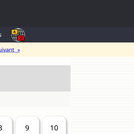
s
uivant »
8
9
10