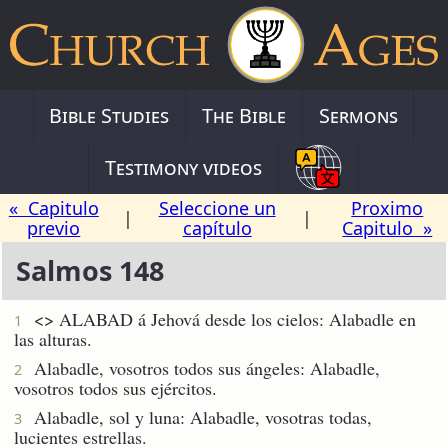
Bible Studies
The Bible
Sermons
Testimony videos
« Capitulo
Seleccione un
Proximo
|
|
previo
capítulo
Capitulo »
Salmos 148
<
> ALABAD á Jehová desde los cielos: Alabadle en
1
las alturas.
Alabadle, vosotros todos sus ángeles: Alabadle,
2
vosotros todos sus ejércitos.
Alabadle, sol y luna: Alabadle, vosotras todas,
3
lucientes estrellas.