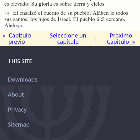
es elevado; Su gloria es sobre tierra y cielos.
El ensalzó el cuerno de su pueblo; Aláben le todos
14
sus santos, los hijos de Israel, El pueblo á él cercano.
Aleluya.
« Capitulo
Seleccione un
Proximo
|
|
previo
capítulo
Capitulo »
This site
Downloads
About
Privacy
Sitemap