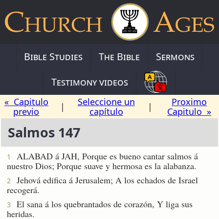
Bible Studies
The Bible
Sermons
Testimony videos
« Capitulo
Seleccione un
Proximo
|
|
previo
capítulo
Capitulo »
Salmos 147
ALABAD á JAH, Porque es bueno cantar salmos á
1
nuestro Dios; Porque suave y hermosa es la alabanza.
Jehová edifica á Jerusalem; A los echados de Israel
2
recogerá.
El sana á los quebrantados de corazón, Y liga sus
3
heridas.