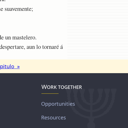
se suavemente;
de un mastelero.
spertare, aun lo tornaré á
pitulo »
Work together
Opportunities
Resources