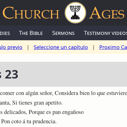
dies
The Bible
Sermons
Testimony video
ulo previo
|
Seleccione un capítulo
|
Proximo Ca
s 23
er con algún señor, Considera bien lo que estuviere 
nta, Si tienes gran apetito.
 delicados, Porque es pan engañoso
 Pon coto á tu prudencia.