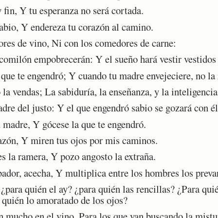
in, Y tu esperanza no será cortada.
abio, Y endereza tu corazón al camino.
res de vino, Ni con los comedores de carne:
omilón empobrecerán: Y el sueño hará vestir vestidos 
que te engendró; Y cuando tu madre envejeciere, no la
a vendas; La sabiduría, la enseñanza, y la inteligencia
re del justo: Y el que engendró sabio se gozará con él
 madre, Y gócese la que te engendró.
zón, Y miren tus ojos por mis caminos.
 la ramera, Y pozo angosto la extraña.
dor, acecha, Y multiplica entre los hombres los preva
¿para quién el ay? ¿para quién las rencillas? ¿Para qui
a quién lo amoratado de los ojos?
 mucho en el vino, Para los que van buscando la mistu