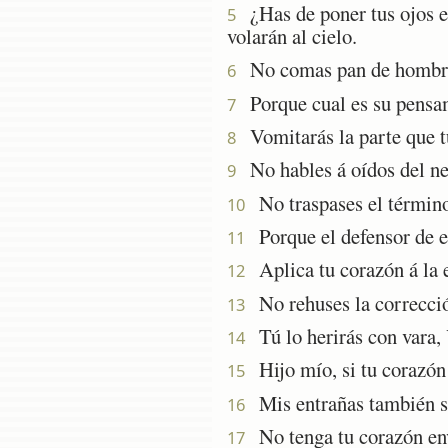
¿Has de poner tus ojos en
5
volarán al cielo.
No comas pan de hombre 
6
Porque cual es su pensami
7
Vomitarás la parte que tú
8
No hables á oídos del nec
9
No traspases el término 
10
Porque el defensor de ell
11
Aplica tu corazón á la e
12
No rehuses la corrección
13
Tú lo herirás con vara, 
14
Hijo mío, si tu corazón 
15
Mis entrañas también se 
16
No tenga tu corazón envi
17