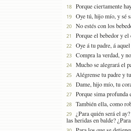
Porque ciertamente hay f
18
Oye tú, hijo mío, y sé s
19
No estés con los bebedo
20
Porque el bebedor y el c
21
Oye á tu padre, á aquel 
22
Compra la verdad, y no l
23
Mucho se alegrará el pad
24
Alégrense tu padre y tu
25
Dame, hijo mío, tu cora
26
Porque sima profunda es
27
También ella, como roba
28
¿Para quién será el ay? 
29
las heridas en balde? ¿Par
Para los que se detienen
30