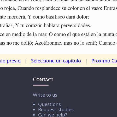
 rojea, Cuando resplandece su color en el vaso: Entra
te morderá, Y como basilisco dará dolor:
rañas, Y tu corazón hablará perversidades.
e en medio de la mar, O como el que está en la punta 
s no me dolió; Azotáronme, mas no lo sentí; Cuando de
ulo previo
|
Seleccione un capítulo
|
Proximo Ca
Contact
Write to us
Questions
Request studies
Can we help?