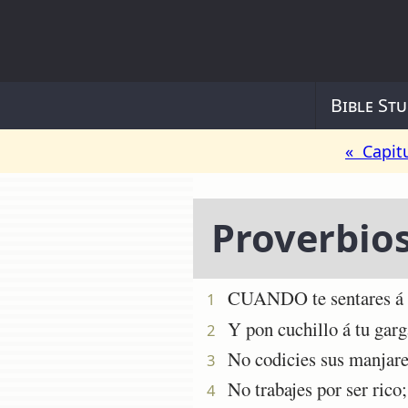
Bible Stu
« Capit
Proverbio
CUANDO te sentares á com
1
Y pon cuchillo á tu garga
2
No codicies sus manjares
3
No trabajes por ser rico;
4