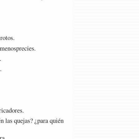
rotos.
 menosprecies.
.
.
ricadores.
én las quejas? ¿para quién
ra.