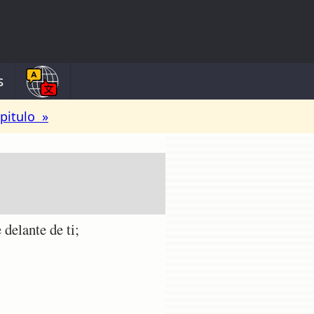
s
pitulo »
delante de ti;