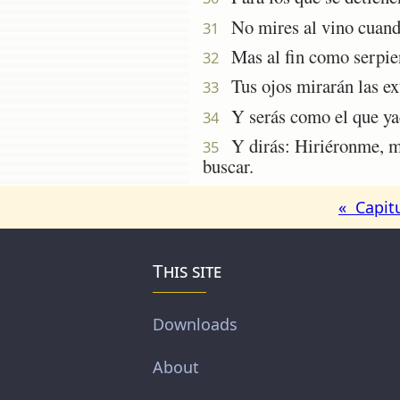
No mires al vino cuando
31
Mas al fin como serpien
32
Tus ojos mirarán las ext
33
Y serás como el que yac
34
Y dirás: Hiriéronme, ma
35
buscar.
« Capit
This site
Downloads
About