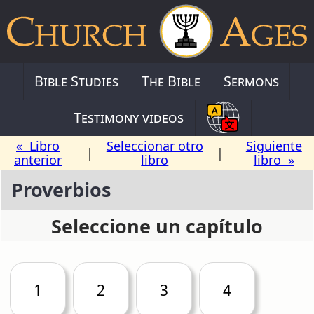
Bible Studies
The Bible
Sermons
Testimony videos
« Libro
Seleccionar otro
Siguiente
|
|
anterior
libro
libro »
Proverbios
Seleccione un capítulo
1
2
3
4