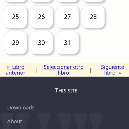
25
26
27
28
29
30
31
« Libro
Seleccionar otro
Siguiente
|
|
anterior
libro
libro »
This site
Downloads
About