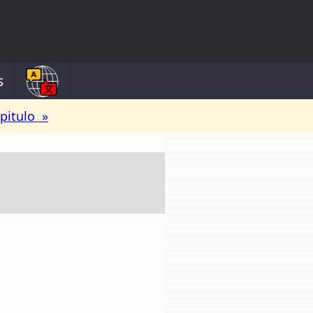
s
pitulo »