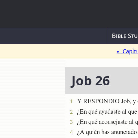
Bible Stu
« Capit
Job 26
Y RESPONDIO Job, y d
1
¿En qué ayudaste al que n
2
¿En qué aconsejaste al qu
3
¿A quién has anunciado pa
4