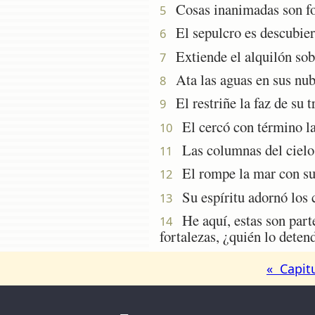
Cosas inanimadas son form
5
El sepulcro es descubierto
6
Extiende el alquilón sobr
7
Ata las aguas en sus nube
8
El restriñe la faz de su t
9
El cercó con término la s
10
Las columnas del cielo 
11
El rompe la mar con su 
12
Su espíritu adornó los c
13
He aquí, estas son part
14
fortalezas, ¿quién lo deten
« Capit