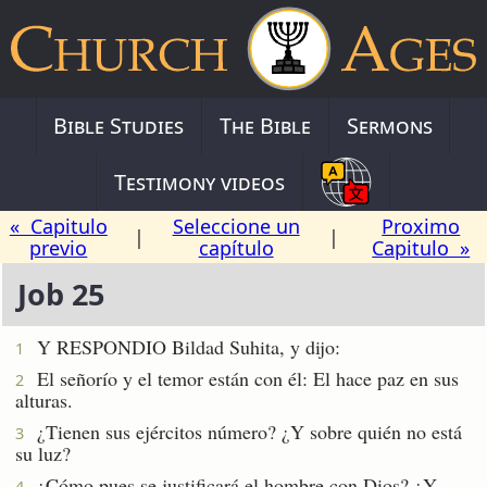
Bible Studies
The Bible
Sermons
Testimony videos
« Capitulo
Seleccione un
Proximo
|
|
previo
capítulo
Capitulo »
Job 25
Y RESPONDIO Bildad Suhita, y dijo:
1
El señorío y el temor están con él: El hace paz en sus
2
alturas.
¿Tienen sus ejércitos número? ¿Y sobre quién no está
3
su luz?
¿Cómo pues se justificará el hombre con Dios? ¿Y
4