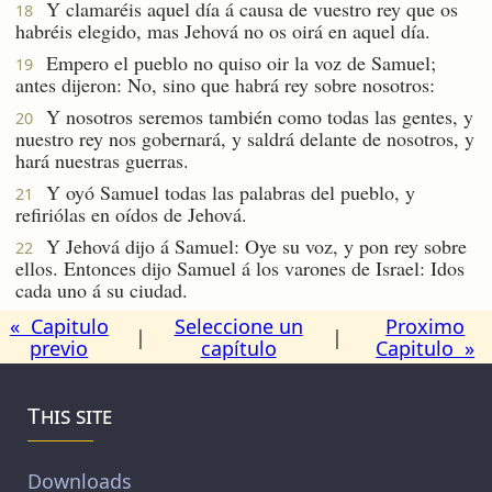
Y clamaréis aquel día á causa de vuestro rey que os
18
habréis elegido, mas Jehová no os oirá en aquel día.
Empero el pueblo no quiso oir la voz de Samuel;
19
antes dijeron: No, sino que habrá rey sobre nosotros:
Y nosotros seremos también como todas las gentes, y
20
nuestro rey nos gobernará, y saldrá delante de nosotros, y
hará nuestras guerras.
Y oyó Samuel todas las palabras del pueblo, y
21
refiriólas en oídos de Jehová.
Y Jehová dijo á Samuel: Oye su voz, y pon rey sobre
22
ellos. Entonces dijo Samuel á los varones de Israel: Idos
cada uno á su ciudad.
« Capitulo
Seleccione un
Proximo
|
|
previo
capítulo
Capitulo »
This site
Downloads