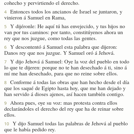
cohecho y pervirtiendo el derecho.
Entonces todos los ancianos de Israel se juntaron, y
4
vinieron á Samuel en Rama,
Y dijéronle: He aquí tú has envejecido, y tus hijos no
5
van por tus caminos: por tanto, constitúyenos ahora un
rey que nos juzgue, como todas las gentes.
Y descontentó á Samuel esta palabra que dijeron:
6
Danos rey que nos juzgue. Y Samuel oró á Jehová.
Y dijo Jehová á Samuel: Oye la voz del pueblo en todo
7
lo que te dijeren: porque no te han desechado á ti, sino á
mí me han desechado, para que no reine sobre ellos.
Conforme á todas las obras que han hecho desde el día
8
que los saqué de Egipto hasta hoy, que me han dejado y
han servido á dioses ajenos, así hacen también contigo.
Ahora pues, oye su voz: mas protesta contra ellos
9
declarándoles el derecho del rey que ha de reinar sobre
ellos.
Y dijo Samuel todas las palabras de Jehová al pueblo
10
que le había pedido rey.