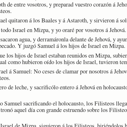
oth de entre vosotros, y preparad vuestro corazón á Jehov
steos.
el quitaron á los Baales y á Astaroth, y sirvieron á so
odo Israel en Mizpa, y yo oraré por vosotros á Jehová.
caron agua, y derramáronla delante de Jehová, y ayuna
pecado. Y juzgó Samuel á los hijos de Israel en Mizpa.
e los hijos de Israel estaban reunidos en Mizpa, subier
cual como hubieron oído los hijos de Israel, tuvieron tem
rael á Samuel: No ceses de clamar por nosotros á Jehov
teos.
 de leche, y sacrificólo entero á Jehová en holocaust
Samuel sacrificando el holocausto, los Filisteos llega
 tronó aquel día con grande estruendo sobre los Filisteo
srael de Mizpa, siguieron á los Filisteos, hiriéndolos 