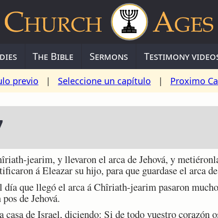
dies
The Bible
Sermons
Testimony video
ulo previo
|
Seleccione un capítulo
|
Proximo Ca
7
th-jearim, y llevaron el arca de Jehová, y metiéronl
tificaron á Eleazar su hijo, para que guardase el arca d
día que llegó el arca á Chîriath-jearim pasaron mucho d
n pos de Jehová.
casa de Israel, diciendo: Si de todo vuestro corazón os