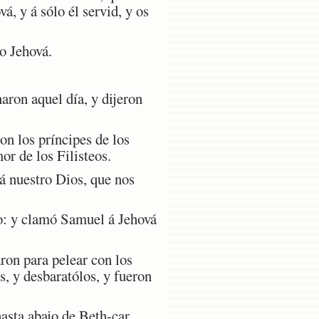
á, y á sólo él servid, y os
lo Jehová.
ron aquel día, y dijeron
on los príncipes de los
or de los Filisteos.
á nuestro Dios, que nos
o: y clamó Samuel á Jehová
ron para pelear con los
s, y desbaratólos, y fueron
hasta abajo de Beth-car.