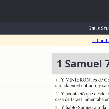
Bible Stu
« Capit
1 Samuel 
Y VINIERON los de Chîria
1
situada en el collado; y san
Y aconteció que desde el 
2
casa de Israel lamentaba e
Y habló Samuel á toda la 
3