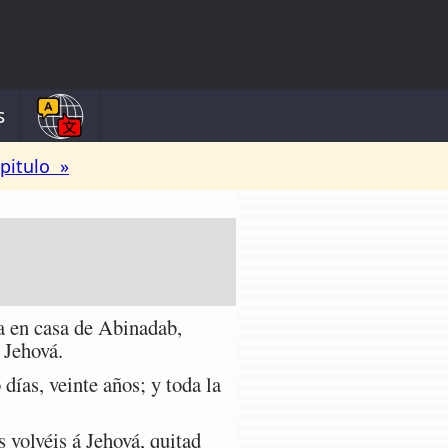
s
pitulo »
a en casa de Abinadab,
e Jehová.
ías, veinte años; y toda la
 volvéis á Jehová, quitad