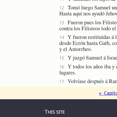
Tomó luego Samuel una p
12
Hasta aquí nos ayudó Jehov
Fueron pues los Filisteo
13
contra los Filisteos todo e
Y fueron restituídas á lo
14
desde Ecrón hasta Gath, con
y el Amorrheo.
Y juzgó Samuel á Israel
15
Y todos los años iba y da
16
lugares.
Volvíase después á Rama, 
17
« Capit
This site