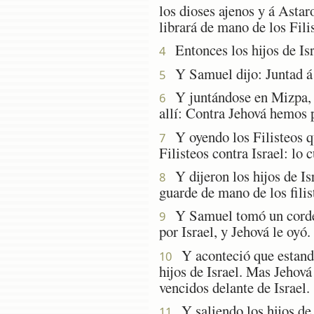
los dioses ajenos y á Astar
librará de mano de los Fili
Entonces los hijos de Isra
4
Y Samuel dijo: Juntad á t
5
Y juntándose en Mizpa, sa
6
allí: Contra Jehová hemos 
Y oyendo los Filisteos qu
7
Filisteos contra Israel: lo 
Y dijeron los hijos de Is
8
guarde de mano de los filis
Y Samuel tomó un cordero
9
por Israel, y Jehová le oyó.
Y aconteció que estando 
10
hijos de Israel. Mas Jehová
vencidos delante de Israel.
Y saliendo los hijos de I
11