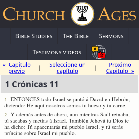
Bible Studies
The Bible
Sermons
Testimony videos
« Capitulo
Seleccione un
Proximo
|
|
previo
capítulo
Capitulo »
1 Crónicas 11
ENTONCES todo Israel se juntó á David en Hebrón,
1
diciendo: He aquí nosotros somos tu hueso y tu carne.
Y además antes de ahora, aun mientras Saúl reinaba,
2
tú sacabas y metías á Israel. También Jehová tu Dios te
ha dicho: Tú apacentarás mi pueblo Israel, y tú serás
príncipe sobre Israel mi pueblo.