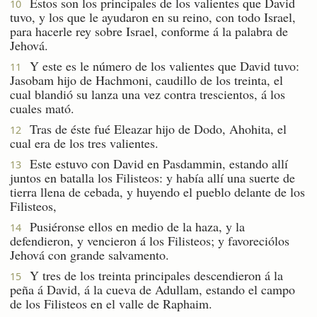
Estos son los principales de los valientes que David
10
tuvo, y los que le ayudaron en su reino, con todo Israel,
para hacerle rey sobre Israel, conforme á la palabra de
Jehová.
Y este es le número de los valientes que David tuvo:
11
Jasobam hijo de Hachmoni, caudillo de los treinta, el
cual blandió su lanza una vez contra trescientos, á los
cuales mató.
Tras de éste fué Eleazar hijo de Dodo, Ahohita, el
12
cual era de los tres valientes.
Este estuvo con David en Pasdammin, estando allí
13
juntos en batalla los Filisteos: y había allí una suerte de
tierra llena de cebada, y huyendo el pueblo delante de los
Filisteos,
Pusiéronse ellos en medio de la haza, y la
14
defendieron, y vencieron á los Filisteos; y favoreciólos
Jehová con grande salvamento.
Y tres de los treinta principales descendieron á la
15
peña á David, á la cueva de Adullam, estando el campo
de los Filisteos en el valle de Raphaim.