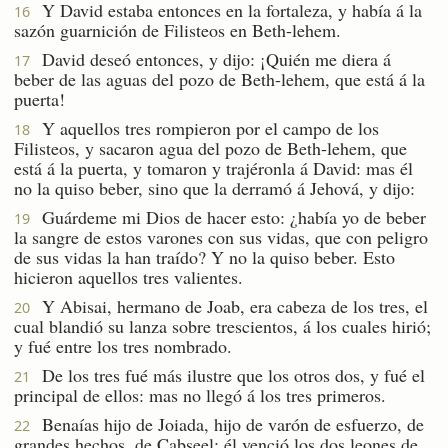
Y David estaba entonces en la fortaleza, y había á la
16
sazón guarnición de Filisteos en Beth-lehem.
David deseó entonces, y dijo: ¡Quién me diera á
17
beber de las aguas del pozo de Beth-lehem, que está á la
puerta!
Y aquellos tres rompieron por el campo de los
18
Filisteos, y sacaron agua del pozo de Beth-lehem, que
está á la puerta, y tomaron y trajéronla á David: mas él
no la quiso beber, sino que la derramó á Jehová, y dijo:
Guárdeme mi Dios de hacer esto: ¿había yo de beber
19
la sangre de estos varones con sus vidas, que con peligro
de sus vidas la han traído? Y no la quiso beber. Esto
hicieron aquellos tres valientes.
Y Abisai, hermano de Joab, era cabeza de los tres, el
20
cual blandió su lanza sobre trescientos, á los cuales hirió;
y fué entre los tres nombrado.
De los tres fué más ilustre que los otros dos, y fué el
21
principal de ellos: mas no llegó á los tres primeros.
Benaías hijo de Joiada, hijo de varón de esfuerzo, de
22
grandes hechos, de Cabseel: él venció los dos leones de