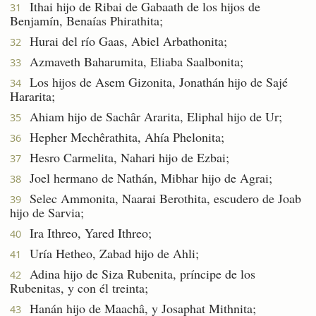
Ithai hijo de Ribai de Gabaath de los hijos de
31
Benjamín, Benaías Phirathita;
Hurai del río Gaas, Abiel Arbathonita;
32
Azmaveth Baharumita, Eliaba Saalbonita;
33
Los hijos de Asem Gizonita, Jonathán hijo de Sajé
34
Hararita;
Ahiam hijo de Sachâr Ararita, Eliphal hijo de Ur;
35
Hepher Mechêrathita, Ahía Phelonita;
36
Hesro Carmelita, Nahari hijo de Ezbai;
37
Joel hermano de Nathán, Mibhar hijo de Agrai;
38
Selec Ammonita, Naarai Berothita, escudero de Joab
39
hijo de Sarvia;
Ira Ithreo, Yared Ithreo;
40
Uría Hetheo, Zabad hijo de Ahli;
41
Adina hijo de Siza Rubenita, príncipe de los
42
Rubenitas, y con él treinta;
Hanán hijo de Maachâ, y Josaphat Mithnita;
43