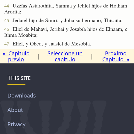
Uzzías Astarothita, Samma y Jehiel hijos de Hotham
44
Arorita;
Jedaiel hijo de Simri, y Joha su hermano, Thisaita;
45
Eliel de Mahavi, Jeribai y Josabía hijos de Elnaam, e
46
Ithma Moabita;
Eliel, y Obed, y Jaasiel de Mesobia.
47
« Capitulo
Seleccione un
Proximo
|
|
previo
capítulo
Capitulo »
This site
Downloads
About
Privacy