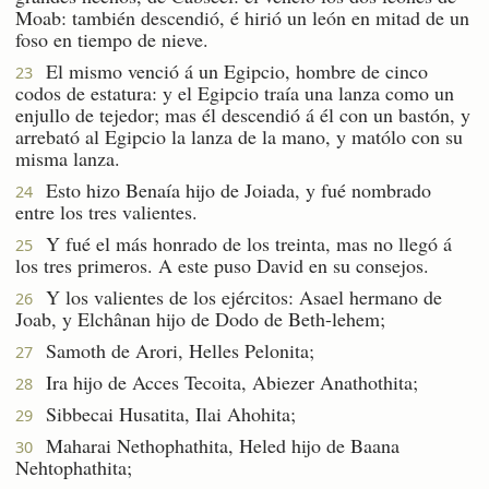
Moab: también descendió, é hirió un león en mitad de un
foso en tiempo de nieve.
El mismo venció á un Egipcio, hombre de cinco
23
codos de estatura: y el Egipcio traía una lanza como un
enjullo de tejedor; mas él descendió á él con un bastón, y
arrebató al Egipcio la lanza de la mano, y matólo con su
misma lanza.
Esto hizo Benaía hijo de Joiada, y fué nombrado
24
entre los tres valientes.
Y fué el más honrado de los treinta, mas no llegó á
25
los tres primeros. A este puso David en su consejos.
Y los valientes de los ejércitos: Asael hermano de
26
Joab, y Elchânan hijo de Dodo de Beth-lehem;
Samoth de Arori, Helles Pelonita;
27
Ira hijo de Acces Tecoita, Abiezer Anathothita;
28
Sibbecai Husatita, Ilai Ahohita;
29
Maharai Nethophathita, Heled hijo de Baana
30
Nehtophathita;