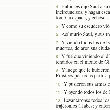
Entonces dijo Saúl á su e
4
incircuncisos, y hagan esc
tomó la espada, y echóse so
Y como su escudero vió á
5
Así murió Saúl, y sus tre
6
Y viendo todos los de Isra
7
muertos, dejaron sus ciudad
Y fué que viniendo el día 
8
tendidos en el monte de Gi
Y luego que le hubieron d
9
Filisteos por todas partes,
Y pusieron sus armas en 
10
Y oyendo todos los de Ja
11
Levantáronse todos los h
12
trajéronlos á Jabes; y ente