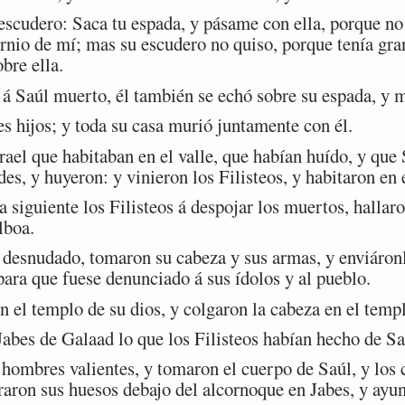
scudero: Saca tu espada, y pásame con ella, porque no
arnio de mí; mas su escudero no quiso, porque tenía gr
bre ella.
 Saúl muerto, él también se echó sobre su espada, y m
s hijos; y toda su casa murió juntamente con él.
el que habitaban en el valle, que habían huído, y que 
es, y huyeron: y vinieron los Filisteos, y habitaron en e
siguiente los Filisteos á despojar los muertos, hallaro
lboa.
esnudado, tomaron su cabeza y sus armas, y enviáronlo 
 para que fuese denunciado á sus ídolos y al pueblo.
el templo de su dios, y colgaron la cabeza en el temp
bes de Galaad lo que los Filisteos habían hecho de Sa
ombres valientes, y tomaron el cuerpo de Saúl, y los c
rraron sus huesos debajo del alcornoque en Jabes, y ayun