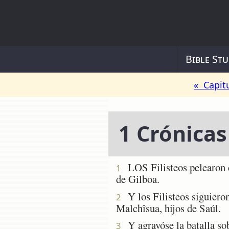
Bible Stu
« Capit
1 Crónicas
LOS Filisteos pelearon co
1
de Gilboa.
Y los Filisteos siguieron 
2
Malchîsua, hijos de Saúl.
Y agravóse la batalla sobr
3