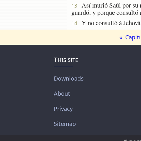
Así murió Saúl por su re
13
guardó; y porque consultó 
Y no consultó á Jehová: p
14
« Capit
This site
Downloads
About
Privacy
Sitemap