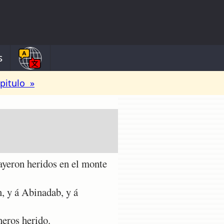
s
pitulo »
cayeron heridos en el monte
n, y á Abinadab, y á
heros herido.