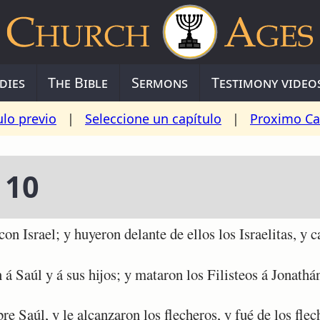
dies
The Bible
Sermons
Testimony video
ulo previo
|
Seleccione un capítulo
|
Proximo Ca
 10
n Israel; y huyeron delante de ellos los Israelitas, y 
á Saúl y á sus hijos; y mataron los Filisteos á Jonathá
e Saúl, y le alcanzaron los flecheros, y fué de los flec