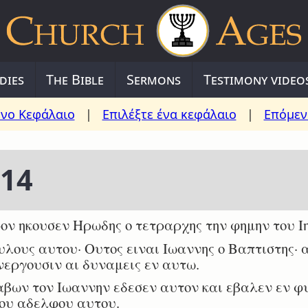
dies
The Bible
Sermons
Testimony video
νο Κεφάλαιο
|
Επιλέξτε ένα κεφάλαιο
|
Επόμεν
 14
ον ηκουσεν Ηρωδης ο τετραρχης την φημην του Ι
υλους αυτου· Ουτος ειναι Ιωαννης ο Βαπτιστης· 
ενεργουσιν αι δυναμεις εν αυτω.
βων τον Ιωαννην εδεσεν αυτον και εβαλεν εν 
του αδελφου αυτου.