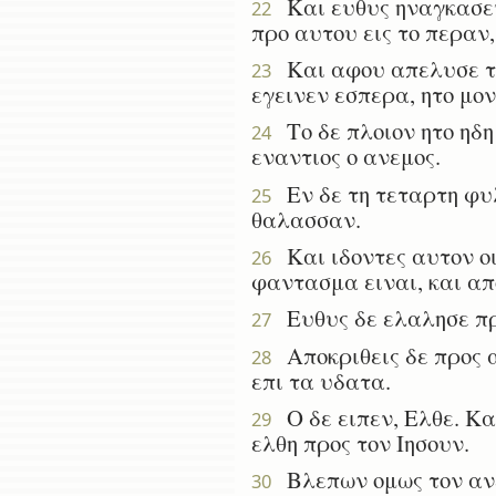
Και ευθυς ηναγκασεν 
22
προ αυτου εις το περαν
Και αφου απελυσε του
23
εγεινεν εσπερα, ητο μον
Το δε πλοιον ητο ηδη
24
εναντιος ο ανεμος.
Εν δε τη τεταρτη φυλ
25
θαλασσαν.
Και ιδοντες αυτον οι
26
φαντασμα ειναι, και απ
Ευθυς δε ελαλησε προ
27
Αποκριθεις δε προς α
28
επι τα υδατα.
Ο δε ειπεν, Ελθε. Κα
29
ελθη προς τον Ιησουν.
Βλεπων ομως τον ανεμ
30