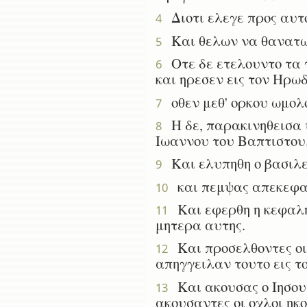
Διοτι ελεγε προς αυτο
4
Και θελων να θανατωση
5
Οτε δε ετελουντο τα 
6
και ηρεσεν εις τον Ηρωδ
οθεν μεθ' ορκου ωμολογ
7
Η δε, παρακινηθεισα υπ
8
Ιωαννου του Βαπτιστου
Και ελυπηθη ο βασιλευ
9
και πεμψας απεκεφαλ
10
Και εφερθη η κεφαλη 
11
μητερα αυτης.
Και προσελθοντες οι 
12
απηγγειλαν τουτο εις το
Και ακουσας ο Ιησους 
13
ακουσαντες οι οχλοι ηκ