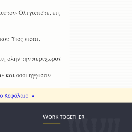
αυτον· Ολιγοπιστε, εις
ου Υιος εισαι.
ις ολην την περιχωρον
· και οσοι ηγγισαν
ο Κεφάλαιο »
Work together