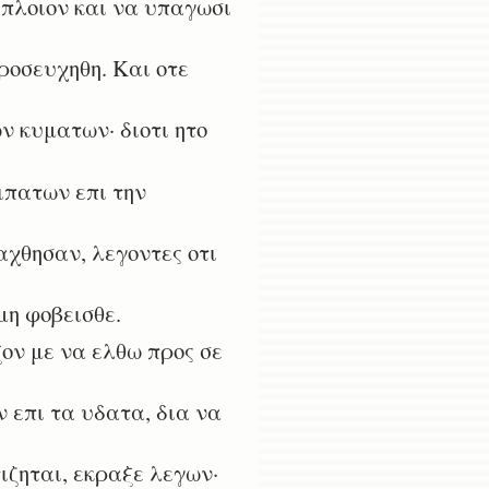
 πλοιον και να υπαγωσι
ροσευχηθη. Και οτε
ν κυματων· διοτι ητο
ιπατων επι την
χθησαν, λεγοντες οτι
μη φοβεισθε.
ον με να ελθω προς σε
 επι τα υδατα, δια να
ζηται, εκραξε λεγων·