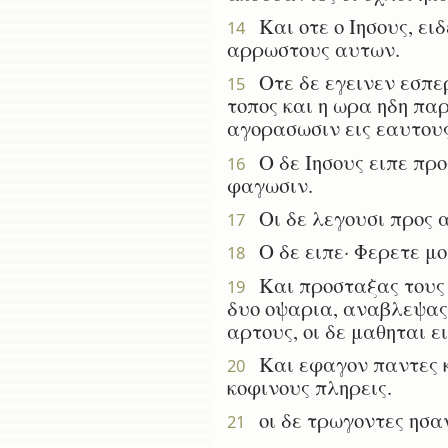
Και οτε ο Ιησους, ει
14
αρρωστους αυτων.
Οτε δε εγεινεν εσπερ
15
τοπος και η ωρα ηδη πα
αγορασωσιν εις εαυτου
Ο δε Ιησους ειπε προς
16
φαγωσιν.
Οι δε λεγουσι προς α
17
Ο δε ειπε· Φερετε μο
18
Και προσταξας τους ο
19
δυο οψαρια, αναβλεψας 
αρτους, οι δε μαθηται ε
Και εφαγον παντες κ
20
κοφινους πληρεις.
οι δε τρωγοντες ησαν
21