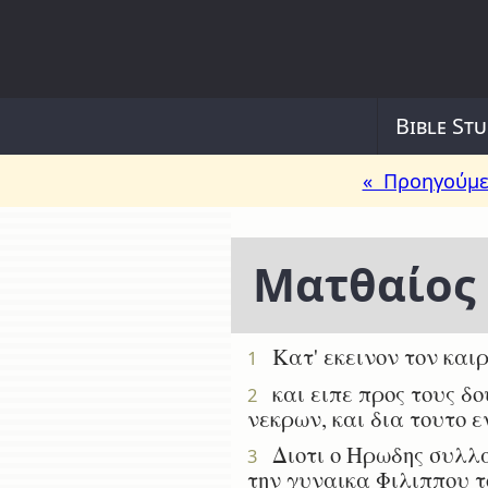
Bible Stu
« Προηγούμε
Ματθαίος
Κατ' εκεινον τον καιρ
1
και ειπε προς τους δο
2
νεκρων, και δια τουτο 
Διοτι ο Ηρωδης συλλα
3
την γυναικα Φιλιππου 