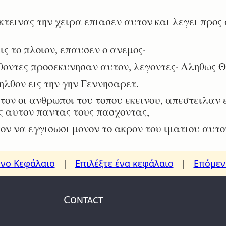
τεινας την χειρα επιασεν αυτον και λεγει προς 
ς το πλοιον, επαυσεν ο ανεμος·
θοντες προσεκυνησαν αυτον, λεγοντες· Αληθως Θε
λθον εις την γην Γεννησαρετ.
ν οι ανθρωποι του τοπου εκεινου, απεστειλαν ε
ς αυτον παντας τους πασχοντας,
 να εγγισωσι μονον το ακρον του ιματιου αυτου
νο Κεφάλαιο
|
Επιλέξτε ένα κεφάλαιο
|
Επόμεν
Contact