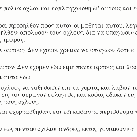
δε πολυν οχλον και εσπλαγχνισθη δι' αυτους και 
α, προσηλθον προς αυτον οι μαθηται αυτου, λεγο
ρηλθεν· απολυσον τους οχλους, δια να υπαγωσιν ε
ς τροφας.
 αυτους· Δεν εχουσι χρειαν να υπαγωσι· δοτε ει
υτον· Δεν εχομεν εδω ειμη πεντε αρτους και δυο
ι αυτα εδω.
χλους να καθησωσιν επι τα χορτα, και λαβων το
εις τον ουρανον ευλογησε, και κοψας εδωκεν εις
ις τους οχλους.
αι εχορτασθησαν, και εσηκωσαν το περισσευμα
 εως πεντακισχιλιοι ανδρες, εκτος γυναικων και