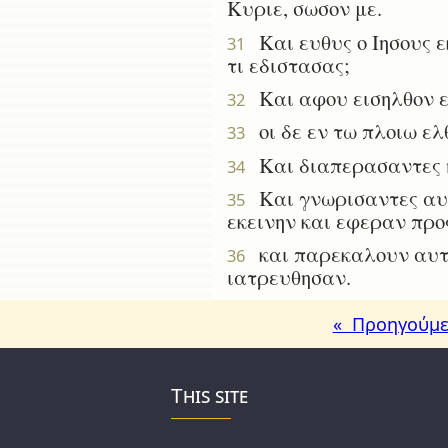
Κυριε, σωσον με.
Και ευθυς ο Ιησους εκ
31
τι εδιστασας;
Και αφου εισηλθον ει
32
οι δε εν τω πλοιω ελ
33
Και διαπερασαντες η
34
Και γνωρισαντες αυτο
35
εκεινην και εφεραν προ
και παρεκαλουν αυτον
36
ιατρευθησαν.
« Προηγούμε
This site