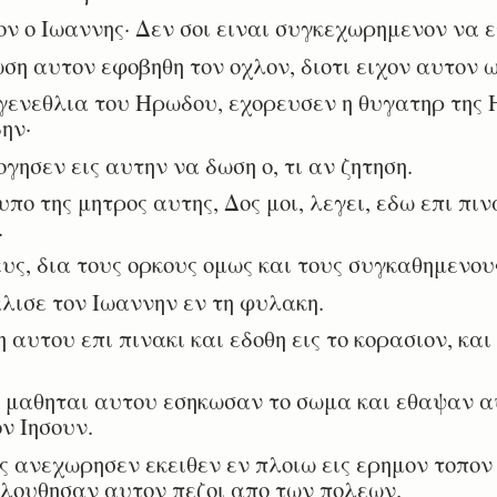
ν ο Ιωαννης· Δεν σοι ειναι συγκεχωρημενον να ε
 αυτον εφοβηθη τον οχλον, διοτι ειχον αυτον ω
γενεθλια του Ηρωδου, εχορευσεν η θυγατηρ της 
ην·
ησεν εις αυτην να δωση ο, τι αν ζητηση.
ο της μητρος αυτης, Δος μοι, λεγει, εδω επι πι
.
ς, δια τους ορκους ομως και τους συγκαθημενου
ισε τον Ιωαννην εν τη φυλακη.
αυτου επι πινακι και εδοθη εις το κορασιον, και
μαθηται αυτου εσηκωσαν το σωμα και εθαψαν αυ
ν Ιησουν.
ανεχωρησεν εκειθεν εν πλοιω εις ερημον τοπον κ
ολουθησαν αυτον πεζοι απο των πολεων.