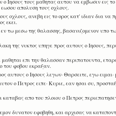
ο Ιησους τους μαθητας αυτου να εμβωσιν εις το
, εωσου απολυση τους οχλους.
ς οχλους, ανεβη εις το ορος κατ' ιδιαν δια να π
ος εκει.
 εν τω μεσω της θαλασσης, βασανιζομενον υπο τω
ακη της νυκτος υπηγε προς αυτους ο Ιησους, περ
 μαθηται επι την θαλασσαν περιπατουντα, εταρα
ο του φοβου εκραξαν.
ς αυτους ο Ιησους λεγων· Θαρσειτε, εγω ειμαι· 
υτον ο Πετρος ειπε· Κυριε, εαν ησαι συ, προσταξ
ι καταβας απο του πλοιου ο Πετρος περιεπατησεν
ον δυνατον εφοβηθη, και αρχισας να καταποντι