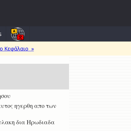
s
ο Κεφάλαιο »
ησου
αυτος ηγερθη απο των
φυλακη δια Ηρωδιαδα