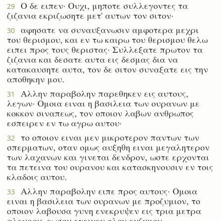
Ο δε ειπεν· Ουχι, μηποτε συλλεγοντες τα
29
ζιζανια εκριζωσητε μετ' αυτων τον σιτον·
αφησατε να συναυξανωσιν αμφοτερα μεχρι
30
του θερισμου, και εν τω καιρω του θερισμου θελω
ειπει προς τους θεριστας· Συλλεξατε πρωτον τα
ζιζανια και δεσατε αυτα εις δεσμας δια να
κατακαυσητε αυτα, τον δε σιτον συναξατε εις την
αποθηκην μου.
Αλλην παραβολην παρεθηκεν εις αυτους,
31
λεγων· Ομοια ειναι η βασιλεια των ουρανων με
κοκκον σιναπεως, τον οποιον λαβων ανθρωπος
εσπειρεν εν τω αγρω αυτου·
το οποιον ειναι μεν μικροτερον παντων των
32
σπερματων, οταν ομως αυξηθη ειναι μεγαλητερον
των λαχανων και γινεται δενδρον, ωστε ερχονται
τα πετεινα του ουρανου και κατασκηνουσιν εν τοις
κλαδοις αυτου.
Αλλην παραβολην ειπε προς αυτους· Ομοια
33
ειναι η βασιλεια των ουρανων με προζυμιον, το
οποιον λαβουσα γυνη ενεκρυψεν εις τρια μετρα
αλευρου, εωσου εγεινεν ολον ενζυμον.