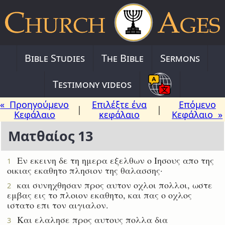
Bible Studies
The Bible
Sermons
Testimony videos
« Προηγούμενο
Επιλέξτε ένα
Επόμενο
|
|
Κεφάλαιο
κεφάλαιο
Κεφάλαιο »
Ματθαίος 13
Εν εκεινη δε τη ημερα εξελθων ο Ιησους απο της
1
οικιας εκαθητο πλησιον της θαλασσης·
και συνηχθησαν προς αυτον οχλοι πολλοι, ωστε
2
εμβας εις το πλοιον εκαθητο, και πας ο οχλος
ιστατο επι τον αιγιαλον.
Και ελαλησε προς αυτους πολλα δια
3