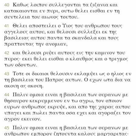
Καθως λοιπον συλλεγονται τα ζιζανια και
40
κατακαιονται εν πυρι, ουτω θελει εισθαι εν τη
συντελεια του αιωνος τουτου.
Θελει αποστειλει ο Υιος του ανθρωπου τους
41
αγγελους αυτου, και θελουσι συλλεξει εκ της
βασιλειας αυτου παντα τα σκανδαλα και τους
πραττοντας την ανομιαν,
και θελουσι ριψει αυτους εις την καμινον του
42
πυρος· εκει θελει εισθαι ο κλαυθμος και ο τριγμος
των οδοντων.
Τοτε οι δικαιοι θελουσιν εκλαμψει ως ο ηλιος εν
43
τη βασιλεια του Πατρος αυτων. Ο εχων ωτα δια να
ακουη ας ακουη.
Παλιν ομοια ειναι η βασιλεια των ουρανων με
44
θησαυρον κεκρυμμενον εν τω αγρω, τον οποιον
ευρων ανθρωπος εκρυψε, και απο της χαρας αυτου
υπαγει και πωλει παντα οσα εχει και αγοραζει τον
αγρον εκεινον.
Παλιν ομοια ειναι η βασιλεια των ουρανων με
45
ανθρωπον εμπορον ζητουντα καλους μαργαριτας·