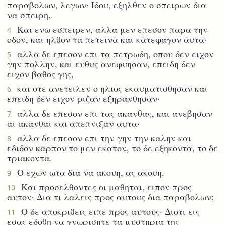
παραβολων, λεγων· Ιδου, εξηλθεν ο σπειρων δια
να σπειρη.
Και ενω εσπειρεν, αλλα μεν επεσον παρα την
4
οδον, και ηλθον τα πετεινα και κατεφαγον αυτα·
αλλα δε επεσον επι τα πετρωδη, οπου δεν ειχον
5
γην πολλην, και ευθυς ανεφυησαν, επειδη δεν
ειχον βαθος γης,
και οτε ανετειλεν ο ηλιος εκαυματισθησαν και
6
επειδη δεν ειχον ριζαν εξηρανθησαν·
αλλα δε επεσον επι τας ακανθας, και ανεβησαν
7
αι ακανθαι και απεπνιξαν αυτα·
αλλα δε επεσον επι την γην την καλην και
8
εδιδον καρπον το μεν εκατον, το δε εξηκοντα, το δε
τριακοντα.
Ο εχων ωτα δια να ακουη, ας ακουη.
9
Και προσελθοντες οι μαθηται, ειπον προς
10
αυτον· Δια τι λαλεις προς αυτους δια παραβολων;
Ο δε αποκριθεις ειπε προς αυτους· Διοτι εις
11
εσας εδοθη να γνωρισητε τα μυστηρια της