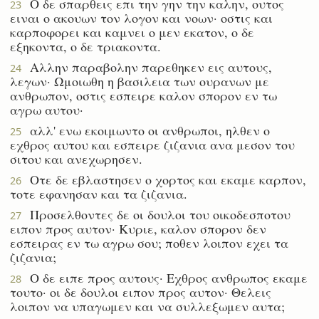
Ο δε σπαρθεις επι την γην την καλην, ουτος
23
ειναι ο ακουων τον λογον και νοων· οστις και
καρποφορει και καμνει ο μεν εκατον, ο δε
εξηκοντα, ο δε τριακοντα.
Αλλην παραβολην παρεθηκεν εις αυτους,
24
λεγων· Ωμοιωθη η βασιλεια των ουρανων με
ανθρωπον, οστις εσπειρε καλον σπορον εν τω
αγρω αυτου·
αλλ' ενω εκοιμωντο οι ανθρωποι, ηλθεν ο
25
εχθρος αυτου και εσπειρε ζιζανια ανα μεσον του
σιτου και ανεχωρησεν.
Οτε δε εβλαστησεν ο χορτος και εκαμε καρπον,
26
τοτε εφανησαν και τα ζιζανια.
Προσελθοντες δε οι δουλοι του οικοδεσποτου
27
ειπον προς αυτον· Κυριε, καλον σπορον δεν
εσπειρας εν τω αγρω σου; ποθεν λοιπον εχει τα
ζιζανια;
Ο δε ειπε προς αυτους· Εχθρος ανθρωπος εκαμε
28
τουτο· οι δε δουλοι ειπον προς αυτον· Θελεις
λοιπον να υπαγωμεν και να συλλεξωμεν αυτα;