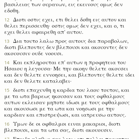
βασιλειας των ουρανων, εις εκεινους ομως δεν
εδοθη.
Διοτι οστις εχει, ετι θελει δοθη εις αυτον και
12
θελει περισσευθη· οστις ομως δεν εχει, και ο, τι
εχει θελει αφαιρεθη απ' αυτου.
Δια τουτο λαλω προς αυτους δια παραβολων,
13
διοτι βλεποντες δεν βλεπουσι και ακουοντες δεν
ακουουσιν ουδε νοουσι.
Και εκπληρουται επ' αυτων η προφητεια του
14
Ησαιου η λεγουσα· Με την ακοην θελετε ακουσει
και δεν θελετε εννοησει, και βλεποντες θελετε ιδει
και δεν θελετε καταλαβει·
διοτι επαχυνθη η καρδια του λαου τουτου, και
15
με τα ωτα βαρεως ηκουσαν και τους οφθαλμους
αυτων εκλεισαν μηποτε ιδωσι με τους οφθαλμους
και ακουσωσι με τα ωτα και νοησωσι με την
καρδιαν και επιστρεψωσι, και ιατρευσω αυτους.
Υμων δε οι οφθαλμοι ειναι μακαριοι, διοτι
16
βλεπουσι, και τα ωτα σας, διοτι ακουουσιν.
Επειδη αληθως σας λεγω οτι πολλοι προφηται