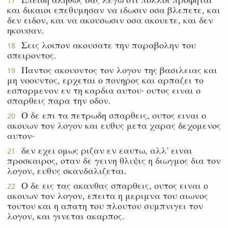
17
και δικαιοι επεθυμησαν να ιδωσιν οσα βλεπετε, και
δεν ειδον, και να ακουσωσιν οσα ακουετε, και δεν
ηκουσαν.
Σεις λοιπον ακουσατε την παραβολην του
18
σπειροντος.
Παντος ακουοντος τον λογον της βασιλειας και
19
μη νοουντος, ερχεται ο πονηρος και αρπαζει το
εσπαρμενον εν τη καρδια αυτου· ουτος ειναι ο
σπαρθεις παρα την οδον.
Ο δε επι τα πετρωδη σπαρθεις, ουτος ειναι ο
20
ακουων τον λογον και ευθυς μετα χαρας δεχομενος
αυτον·
δεν εχει ομως ριζαν εν εαυτω, αλλ' ειναι
21
προσκαιρος, οταν δε γεινη θλιψις η διωγμος δια τον
λογον, ευθυς σκανδαλιζεται.
Ο δε εις τας ακανθας σπαρθεις, ουτος ειναι ο
22
ακουων τον λογον, επειτα η μεριμνα του αιωνος
τουτου και η απατη του πλουτου συμπνιγει τον
λογον, και γινεται ακαρπος.