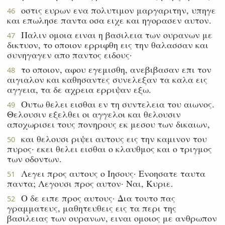
οστις ευρων ενα πολυτιμον μαργαριτην, υπηγε
46
και επωλησε παντα οσα ειχε και ηγορασεν αυτον.
Παλιν ομοια ειναι η βασιλεια των ουρανων με
47
δικτυον, το οποιον ερριφθη εις την θαλασσαν και
συνηγαγεν απο παντος ειδους·
το οποιον, αφου εγεμισθη, ανεβιβασαν επι τον
48
αιγιαλον και καθησαντες συνελεξαν τα καλα εις
αγγεια, τα δε αχρεια ερριψαν εξω.
Ουτω θελει εισθαι εν τη συντελεια του αιωνος.
49
Θελουσιν εξελθει οι αγγελοι και θελουσιν
αποχωρισει τους πονηρους εκ μεσου των δικαιων,
και θελουσι ριψει αυτους εις την καμινον του
50
πυρος· εκει θελει εισθαι ο κλαυθμος και ο τριγμος
των οδοντων.
Λεγει προς αυτους ο Ιησους· Ενοησατε ταυτα
51
παντα; Λεγουσι προς αυτον· Ναι, Κυριε.
Ο δε ειπε προς αυτους· Δια τουτο πας
52
γραμματευς, μαθητευθεις εις τα περι της
βασιλειας των ουρανων, ειναι ομοιος με ανθρωπον