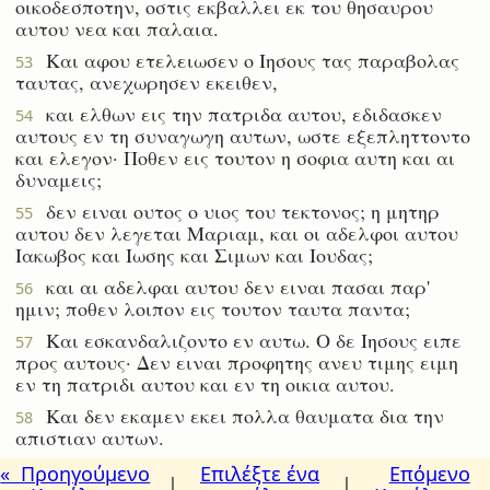
οικοδεσποτην, οστις εκβαλλει εκ του θησαυρου
αυτου νεα και παλαια.
Και αφου ετελειωσεν ο Ιησους τας παραβολας
53
ταυτας, ανεχωρησεν εκειθεν,
και ελθων εις την πατριδα αυτου, εδιδασκεν
54
αυτους εν τη συναγωγη αυτων, ωστε εξεπληττοντο
και ελεγον· Ποθεν εις τουτον η σοφια αυτη και αι
δυναμεις;
δεν ειναι ουτος ο υιος του τεκτονος; η μητηρ
55
αυτου δεν λεγεται Μαριαμ, και οι αδελφοι αυτου
Ιακωβος και Ιωσης και Σιμων και Ιουδας;
και αι αδελφαι αυτου δεν ειναι πασαι παρ'
56
ημιν; ποθεν λοιπον εις τουτον ταυτα παντα;
Και εσκανδαλιζοντο εν αυτω. Ο δε Ιησους ειπε
57
προς αυτους· Δεν ειναι προφητης ανευ τιμης ειμη
εν τη πατριδι αυτου και εν τη οικια αυτου.
Και δεν εκαμεν εκει πολλα θαυματα δια την
58
απιστιαν αυτων.
« Προηγούμενο
Επιλέξτε ένα
Επόμενο
|
|