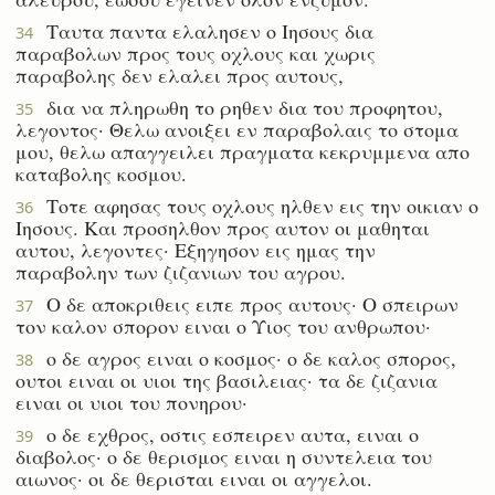
Ταυτα παντα ελαλησεν ο Ιησους δια
34
παραβολων προς τους οχλους και χωρις
παραβολης δεν ελαλει προς αυτους,
δια να πληρωθη το ρηθεν δια του προφητου,
35
λεγοντος· Θελω ανοιξει εν παραβολαις το στομα
μου, θελω απαγγειλει πραγματα κεκρυμμενα απο
καταβολης κοσμου.
Τοτε αφησας τους οχλους ηλθεν εις την οικιαν ο
36
Ιησους. Και προσηλθον προς αυτον οι μαθηται
αυτου, λεγοντες· Εξηγησον εις ημας την
παραβολην των ζιζανιων του αγρου.
Ο δε αποκριθεις ειπε προς αυτους· Ο σπειρων
37
τον καλον σπορον ειναι ο Υιος του ανθρωπου·
ο δε αγρος ειναι ο κοσμος· ο δε καλος σπορος,
38
ουτοι ειναι οι υιοι της βασιλειας· τα δε ζιζανια
ειναι οι υιοι του πονηρου·
ο δε εχθρος, οστις εσπειρεν αυτα, ειναι ο
39
διαβολος· ο δε θερισμος ειναι η συντελεια του
αιωνος· οι δε θερισται ειναι οι αγγελοι.