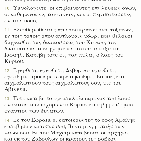
Υμνολογειτε· οι επιβαινοντες επι λευκων ονων,
10
οι καθημενοι εις το κρινειν, και οι περιπατουντες
εν ταις οδοις.
Ελευθερωθεντες απο του κροτου των τοξοτων,
11
εν τοις τοποις οπου αντλουσιν υδωρ, εκει θελουσι
διηγεισθαι τας δικαιοσυνας του Κυριου, τας
δικαιοσυνας των ηγεμονων αυτου μεταξυ του
Ισραηλ. Κατεβη τοτε εις τας πυλας ο λαος του
Κυριου.
Εγερθητι, εγερθητι, Δεβορρα· εγερθητι,
12
εγερθητι, προφερε ωδην· σηκωθητι, Βαρακ, και
αιχμαλωτισον τους αιχμαλωτους σου, υιε του
Αβινεεμ.
Τοτε κατεβη το εγκαταλελειμμενον του λαου
13
εναντιον των ισχυρων· ο Κυριος κατεβη μετ' εμου
εναντιον των δυνατων.
Εκ του Εφραιμ οι κατοικουντες το ορος Αμαληκ
14
κατεβησαν κατοπιν σου, Βενιαμιν, μεταξυ των
λαων σου. Εκ του Μαχειρ κατεβησαν οι αρχηγοι,
και εκ του Ζαβουλων οι κρατουντες ραβδον