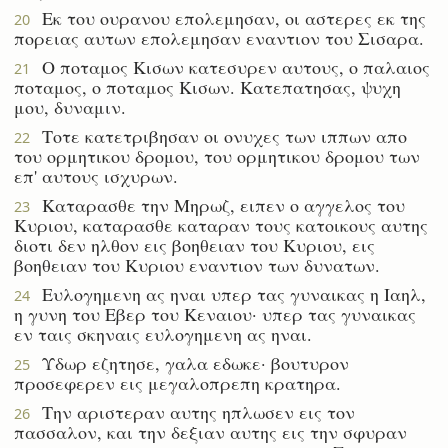
Εκ του ουρανου επολεμησαν, οι αστερες εκ της
20
πορειας αυτων επολεμησαν εναντιον του Σισαρα.
Ο ποταμος Κισων κατεσυρεν αυτους, ο παλαιος
21
ποταμος, ο ποταμος Κισων. Κατεπατησας, ψυχη
μου, δυναμιν.
Τοτε κατετριβησαν οι ονυχες των ιππων απο
22
του ορμητικου δρομου, του ορμητικου δρομου των
επ' αυτους ισχυρων.
Καταρασθε την Μηρωζ, ειπεν ο αγγελος του
23
Κυριου, καταρασθε καταραν τους κατοικους αυτης
διοτι δεν ηλθον εις βοηθειαν του Κυριου, εις
βοηθειαν του Κυριου εναντιον των δυνατων.
Ευλογημενη ας ηναι υπερ τας γυναικας η Ιαηλ,
24
η γυνη του Εβερ του Κεναιου· υπερ τας γυναικας
εν ταις σκηναις ευλογημενη ας ηναι.
Υδωρ εζητησε, γαλα εδωκε· βουτυρον
25
προσεφερεν εις μεγαλοπρεπη κρατηρα.
Την αριστεραν αυτης ηπλωσεν εις τον
26
πασσαλον, και την δεξιαν αυτης εις την σφυραν