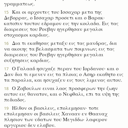
γραμματεως.
Και οι αρχοντες του Ισσαχαρ μετα της
15
Δεβορρας, ο Ισσαχαρ προσετι και ο Βαρακ·
κατοπιν τουτου εδραμον εις την κοιλαδα. Εις τας
διαιρεσεις του Ρουβην ηγερθησαν μεγαλοι
στοχασμοι καρδιας.
Δια τι εκαθησας μεταξυ εις τας μανδρας, δια
16
να ακουης τα βελασματα των ποιμνιων; εις τας
διαιρεσεις του Ρουβην ηγερθησαν μεγαλαι
συζητησεις καρδιας.
Ο Γαλααδ ησυχαζε περαν του Ιορδανου· και ο
17
Δαν δια τι εμενεν εις τα πλοια; ο Ασηρ εκαθητο εις
τα παραλια, και ησυχαζεν εις τους λιμενας αυτου.
Ο Ζαβουλων ειναι λαος προσφερων την ζωην
18
αυτου εις θανατον, και ο Νεφθαλι, επι τα υψη της
πεδιαδος.
Ηλθον οι βασιλεις, επολεμησαν· τοτε
19
επολεμησαν οι βασιλεις Χανααν εν Θααναχ
πλησιον των υδατων του Μεγιδδω· λαφυρον
αργυριου δεν ελαβον.