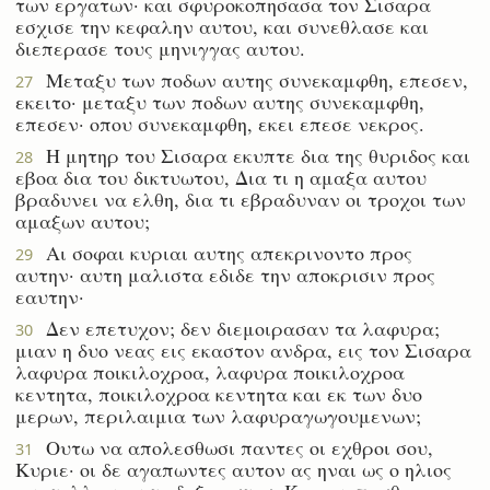
των εργατων· και σφυροκοπησασα τον Σισαρα
εσχισε την κεφαλην αυτου, και συνεθλασε και
διεπερασε τους μηνιγγας αυτου.
Μεταξυ των ποδων αυτης συνεκαμφθη, επεσεν,
27
εκειτο· μεταξυ των ποδων αυτης συνεκαμφθη,
επεσεν· οπου συνεκαμφθη, εκει επεσε νεκρος.
Η μητηρ του Σισαρα εκυπτε δια της θυριδος και
28
εβοα δια του δικτυωτου, Δια τι η αμαξα αυτου
βραδυνει να ελθη, δια τι εβραδυναν οι τροχοι των
αμαξων αυτου;
Αι σοφαι κυριαι αυτης απεκρινοντο προς
29
αυτην· αυτη μαλιστα εδιδε την αποκρισιν προς
εαυτην·
Δεν επετυχον; δεν διεμοιρασαν τα λαφυρα;
30
μιαν η δυο νεας εις εκαστον ανδρα, εις τον Σισαρα
λαφυρα ποικιλοχροα, λαφυρα ποικιλοχροα
κεντητα, ποικιλοχροα κεντητα και εκ των δυο
μερων, περιλαιμια των λαφυραγωγουμενων;
Ουτω να απολεσθωσι παντες οι εχθροι σου,
31
Κυριε· οι δε αγαπωντες αυτον ας ηναι ως ο ηλιος