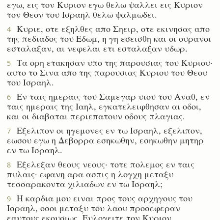
εγω, εις τον Κυριον εγω θελω ψαλλει εις Κυριον
τον Θεον του Ισραηλ θελω ψαλμωδει.
Κυριε, οτε εξηλθες απο Σηειρ, οτε εκινησας απο
4
της πεδιαδος του Εδωμ, η γη εσεισθη και οι ουρανοι
εσταλαξαν, αι νεφελαι ετι εσταλαξαν υδωρ.
Τα ορη ετακησαν υπο της παρουσιας του Κυριου·
5
αυτο το Σινα απο της παρουσιας Κυριου του Θεου
του Ισραηλ.
Εν ταις ημεραις του Σαμεγαρ υιου του Αναθ, εν
6
ταις ημεραις της Ιαηλ, εγκατελειφθησαν αι οδοι,
και οι διαβαται περιεπατουν οδους πλαγιας.
Εξελιπον οι ηγεμονες εν τω Ισραηλ, εξελιπον,
7
εωσου εγω η Δεβορρα εσηκωθην, εσηκωθην μητηρ
εν τω Ισραηλ.
Εξελεξαν θεους νεους· τοτε πολεμος εν ταις
8
πυλαις· εφανη αρα ασπις η λογχη μεταξυ
τεσσαρακοντα χιλιαδων εν τω Ισραηλ;
Η καρδια μου ειναι προς τους αρχηγους του
9
Ισραηλ, οσοι μεταξυ του λαου προσεφεραν
εαυτους εκουσιως. Ευλογειτε τον Κυριον.