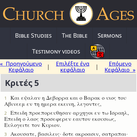
Bible Studies
The Bible
Sermons
Testimony videos
« Προηγούμενο
Επιλέξτε ένα
Επόμενο
|
|
Κεφάλαιο
κεφάλαιο
Κεφάλαιο »
Κριτές 5
Και εψαλαν η Δεβορρα και ο Βαρακ ο υιος του
1
Αβινεεμ εν τη ημερα εκεινη, λεγοντες,
Επειδη προεπορευθησαν αρχηγοι εν τω Ισραηλ,
2
Επειδη ο λαος προσεφερεν εαυτον εκουσιως,
Ευλογειτε τον Κυριον.
Ακουσατε, βασιλεις· δοτε ακροασιν, σατραπαι·
3