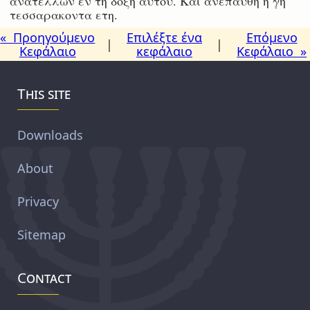
ανατελλων εν τη δοξη αυτου. Και ανεπαυθη η γη
τεσσαρακοντα ετη.
« Προηγούμενο
Επιλέξτε ένα
Επόμενο
|
|
Κεφάλαιο
κεφάλαιο
Κεφάλαιο »
This site
Downloads
About
Privacy
Sitemap
Contact