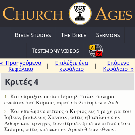
Bible Studies
The Bible
Sermons
Testimony videos
« Προηγούμενο
Επιλέξτε ένα
Επόμενο
|
|
Κεφάλαιο
κεφάλαιο
Κεφάλαιο »
Κριτές 4
Και επραξαν οι υιοι Ισραηλ παλιν πονηρα
1
ενωπιον του Κυριου, αφου ετελευτησεν ο Αωδ.
Και επωλησεν αυτους ο Κυριος εις την χειρα του
2
Ιαβειν, βασιλεως Χανααν, οστις εβασιλευεν εν
Ασωρ· και αρχηγος των στρατευματων αυτου ητο ο
Σισαρα, οστις κατωκει εκ Αρωσεθ των εθνων.