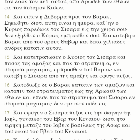
τον λαον τον μετ' αυτου, απο Αρωσεθ των εθνων
εις τον ποταμον Κισων.
Και ειπεν η Δεβορρα προς τον Βαρακ,
14
Σηκωθητι· διοτι αυτη ειναι η ημερα, καθ' ην ο
Κυριος παρεδωκε τον Σισαρα εις την χειρα σου·
δεν εξηλθεν ο Κυριος εμπροσθεν σου; Και κατεβη ο
Βαρακ απο του ορους Θαβωρ και δεκα χιλιαδες
ανδρες κατοπιν αυτου.
Και κατετροπωσεν ο Κυριος τον Σισαρα και
15
πασας τας αμαξας και παν το στρατευμα, εν
στοματι μαχαιρας, εμπροσθεν του Βαρακ· και
κατεβη ο Σισαρα απο της αμαξης και εφυγε πεζος.
Κατεδιωξε δε ο Βαρακ κατοπιν των αμαξων και
16
κατοπιν του στρατευματος εως της Αρωσεθ των
εθνων· και επεσε παν το στρατευμα του Σισαρα εν
στοματι μαχαιρας· δεν εμεινεν ουδε εις.
Και εφυγεν ο Σισαρα πεζος εις την σκηνην της
17
Ιαηλ, γυναικος του Εβερ του Κεναιου· διοτι ητο
ειρηνη μεταξυ του Ιαβειν βασιλεως της Ασωρ και
του οικου του Εβερ του Κεναιου.
Και εξηλθεν η Ιαηλ εις συναντησιν του Σισαρα