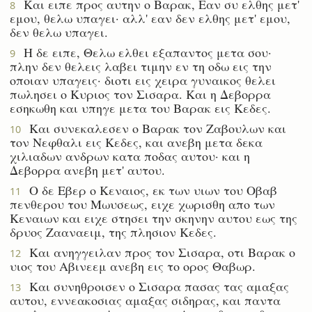
Και ειπε προς αυτην ο Βαρακ, Εαν συ ελθης μετ'
8
εμου, θελω υπαγει· αλλ' εαν δεν ελθης μετ' εμου,
δεν θελω υπαγει.
Η δε ειπε, Θελω ελθει εξαπαντος μετα σου·
9
πλην δεν θελεις λαβει τιμην εν τη οδω εις την
οποιαν υπαγεις· διοτι εις χειρα γυναικος θελει
πωλησει ο Κυριος τον Σισαρα. Και η Δεβορρα
εσηκωθη και υπηγε μετα του Βαρακ εις Κεδες.
Και συνεκαλεσεν ο Βαρακ τον Ζαβουλων και
10
τον Νεφθαλι εις Κεδες, και ανεβη μετα δεκα
χιλιαδων ανδρων κατα ποδας αυτου· και η
Δεβορρα ανεβη μετ' αυτου.
Ο δε Εβερ ο Κεναιος, εκ των υιων του Οβαβ
11
πενθερου του Μωυσεως, ειχε χωρισθη απο των
Κεναιων και ειχε στησει την σκηνην αυτου εως της
δρυος Ζααναειμ, της πλησιον Κεδες.
Και ανηγγειλαν προς τον Σισαρα, οτι Βαρακ ο
12
υιος του Αβινεεμ ανεβη εις το ορος Θαβωρ.
Και συνηθροισεν ο Σισαρα πασας τας αμαξας
13
αυτου, εννεακοσιας αμαξας σιδηρας, και παντα