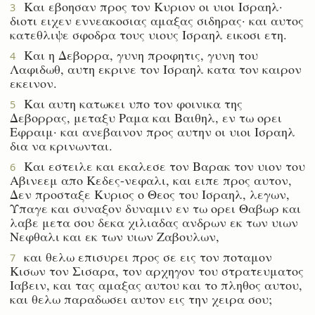
Και εβοησαν προς τον Κυριον οι υιοι Ισραηλ·
3
διοτι ειχεν εννεακοσιας αμαξας σιδηρας· και αυτος
κατεθλιψε σφοδρα τους υιους Ισραηλ εικοσι ετη.
Και η Δεβορρα, γυνη προφητις, γυνη του
4
Λαφιδωθ, αυτη εκρινε τον Ισραηλ κατα τον καιρον
εκεινον.
Και αυτη κατωκει υπο τον φοινικα της
5
Δεβορρας, μεταξυ Ραμα και Βαιθηλ, εν τω ορει
Εφραιμ· και ανεβαινον προς αυτην οι υιοι Ισραηλ
δια να κρινωνται.
Και εστειλε και εκαλεσε τον Βαρακ τον υιον του
6
Αβινεεμ απο Κεδες-νεφαλι, και ειπε προς αυτον,
Δεν προσταξε Κυριος ο Θεος του Ισραηλ, λεγων,
Υπαγε και συναξον δυναμιν εν τω ορει Θαβωρ και
λαβε μετα σου δεκα χιλιαδας ανδρων εκ των υιων
Νεφθαλι και εκ των υιων Ζαβουλων,
και θελω επισυρει προς σε εις τον ποταμον
7
Κισων τον Σισαρα, τον αρχηγον του στρατευματος
Ιαβειν, και τας αμαξας αυτου και το πληθος αυτου,
και θελω παραδωσει αυτον εις την χειρα σου;