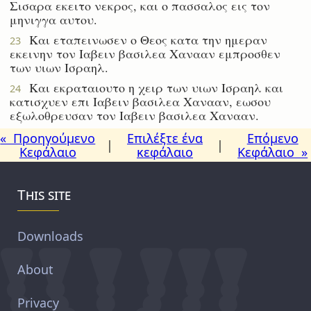
Σισαρα εκειτο νεκρος, και ο πασσαλος εις τον
μηνιγγα αυτου.
Και εταπεινωσεν ο Θεος κατα την ημεραν
23
εκεινην τον Ιαβειν βασιλεα Χανααν εμπροσθεν
των υιων Ισραηλ.
Και εκραταιουτο η χειρ των υιων Ισραηλ και
24
κατισχυεν επι Ιαβειν βασιλεα Χανααν, εωσου
εξωλοθρευσαν τον Ιαβειν βασιλεα Χανααν.
« Προηγούμενο
Επιλέξτε ένα
Επόμενο
|
|
Κεφάλαιο
κεφάλαιο
Κεφάλαιο »
This site
Downloads
About
Privacy