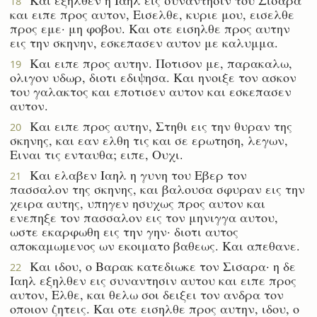
18
και ειπε προς αυτον, Εισελθε, κυριε μου, εισελθε
προς εμε· μη φοβου. Και οτε εισηλθε προς αυτην
εις την σκηνην, εσκεπασεν αυτον με καλυμμα.
Και ειπε προς αυτην. Ποτισον με, παρακαλω,
19
ολιγον υδωρ, διοτι εδιψησα. Και ηνοιξε τον ασκον
του γαλακτος και εποτισεν αυτον και εσκεπασεν
αυτον.
Και ειπε προς αυτην, Στηθι εις την θυραν της
20
σκηνης, και εαν ελθη τις και σε ερωτηση, λεγων,
Ειναι τις ενταυθα; ειπε, Ουχι.
Και ελαβεν Ιαηλ η γυνη του Εβερ τον
21
πασσαλον της σκηνης, και βαλουσα σφυραν εις την
χειρα αυτης, υπηγεν ησυχως προς αυτον και
ενεπηξε τον πασσαλον εις τον μηνιγγα αυτου,
ωστε εκαρφωθη εις την γην· διοτι αυτος
αποκαμωμενος ων εκοιματο βαθεως. Και απεθανε.
Και ιδου, ο Βαρακ κατεδιωκε τον Σισαρα· η δε
22
Ιαηλ εξηλθεν εις συναντησιν αυτου και ειπε προς
αυτον, Ελθε, και θελω σοι δειξει τον ανδρα τον
οποιον ζητεις. Και οτε εισηλθε προς αυτην, ιδου, ο