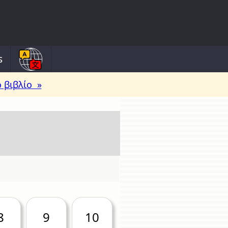
s
 βιβλίο »
8
9
10