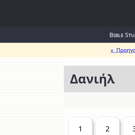
Bible Stu
« Προηγο
Δανιήλ
1
2