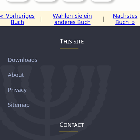
« Vorheriges
Wählen Sie ein
Nächstes
|
|
Buch
anderes Buch
Buch »
This site
Downloads
About
Privacy
Sitemap
Contact