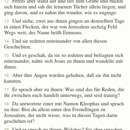
Petrus aber stand auf und lief zum Grabe und bückte
12
sich hinein und sah die leinenen Tücher allein liegen; und
ging davon, und es nahm ihn wunder, wie es zuginge.
Und siehe, zwei aus ihnen gingen an demselben Tage
13
in einen Flecken, der war von Jerusalem sechzig Feld
Wegs weit; des Name heißt Emmaus.
Und sie redeten miteinander von allen diesen
14
Geschichten.
Und es geschah, da sie so redeten und befragten sich
15
miteinander, nahte sich Jesus zu ihnen und wandelte mit
ihnen.
Aber ihre Augen wurden gehalten, daß sie ihn nicht
16
kannten.
Er sprach aber zu ihnen: Was sind das für Reden, die
17
ihr zwischen euch handelt unterwegs, und seid traurig?
Da antwortete einer mit Namen Kleophas und sprach
18
zu ihm: Bist du allein unter den Fremdlingen zu
Jerusalem, der nicht wisse, was in diesen Tagen darin
geschehen ist?
Und er sprach zu ihnen: Welches? Sie aber sprachen
19