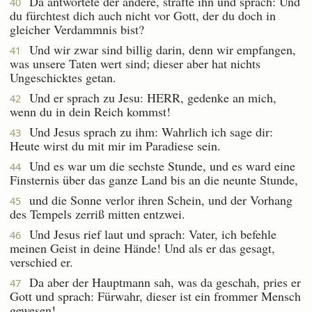
Da antwortete der andere, strafte ihn und sprach: Und
40
du fürchtest dich auch nicht vor Gott, der du doch in
gleicher Verdammnis bist?
Und wir zwar sind billig darin, denn wir empfangen,
41
was unsere Taten wert sind; dieser aber hat nichts
Ungeschicktes getan.
Und er sprach zu Jesu: HERR, gedenke an mich,
42
wenn du in dein Reich kommst!
Und Jesus sprach zu ihm: Wahrlich ich sage dir:
43
Heute wirst du mit mir im Paradiese sein.
Und es war um die sechste Stunde, und es ward eine
44
Finsternis über das ganze Land bis an die neunte Stunde,
und die Sonne verlor ihren Schein, und der Vorhang
45
des Tempels zerriß mitten entzwei.
Und Jesus rief laut und sprach: Vater, ich befehle
46
meinen Geist in deine Hände! Und als er das gesagt,
verschied er.
Da aber der Hauptmann sah, was da geschah, pries er
47
Gott und sprach: Fürwahr, dieser ist ein frommer Mensch
gewesen!