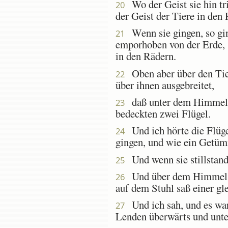
Wo der Geist sie hin tri
20
der Geist der Tiere in den
Wenn sie gingen, so ging
21
emporhoben von der Erde, s
in den Rädern.
Oben aber über den Tiere
22
über ihnen ausgebreitet,
daß unter dem Himmel ih
23
bedeckten zwei Flügel.
Und ich hörte die Flüge
24
gingen, und wie ein Getümme
Und wenn sie stillstand
25
Und über dem Himmel, so
26
auf dem Stuhl saß einer gl
Und ich sah, und es war 
27
Lenden überwärts und unte