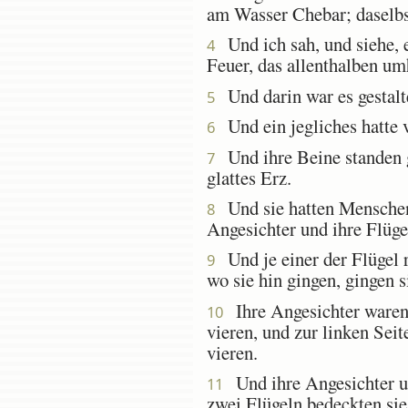
am Wasser Chebar; daselb
Und ich sah, und siehe, 
4
Feuer, das allenthalben um
Und darin war es gestalt
5
Und ein jegliches hatte v
6
Und ihre Beine standen g
7
glattes Erz.
Und sie hatten Menschenhä
8
Angesichter und ihre Flüge
Und je einer der Flügel r
9
wo sie hin gingen, gingen si
Ihre Angesichter waren 
10
vieren, und zur linken Seit
vieren.
Und ihre Angesichter un
11
zwei Flügeln bedeckten sie