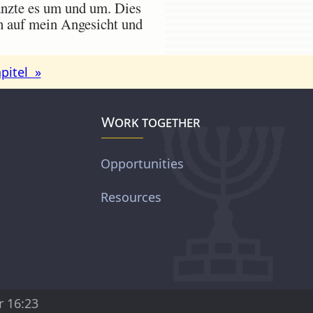
änzte es um und um. Dies
ch auf mein Angesicht und
pitel »
Work together
Opportunities
Resources
r 16:23