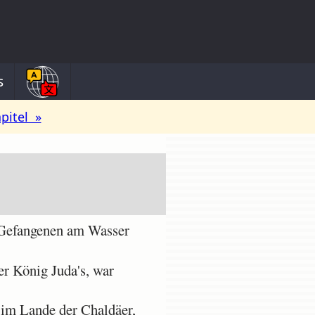
s
pitel »
n Gefangenen am Wasser
r König Juda's, war
im Lande der Chaldäer,