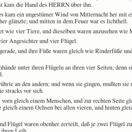
st kam die Hand des HERRN über ihn.
es kam ein ungestümer Wind von Mitternacht her mit e
her glänzte; und mitten in dem Feuer war es lichthell.
et wie vier Tiere, und dieselben waren anzusehen wie
ier Angesichter und vier Flügel.
erade, und ihre Füße waren gleich wie Rinderfüße und
nde unter ihren Flügeln an ihren vier Seiten; denn sie
l.
ührte an den andern; und wenn sie gingen, mußten sie
e stracks vor sich.
vorn gleich einem Menschen, und zur rechten Seite gl
e gleich einem Ochsen bei allen vieren, und hinten glei
d Flügel waren obenher zerteilt, daß je zwei Flügel 
 ihren Leib.