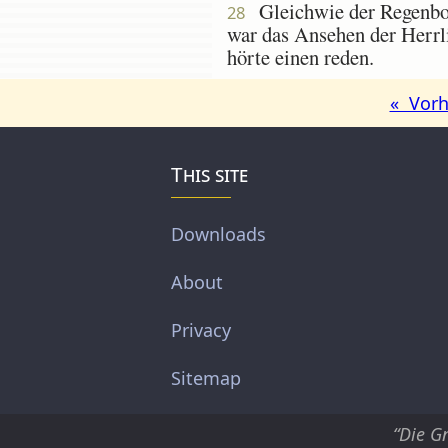
Gleichwie der Regenboge
28
war das Ansehen der Herrli
hörte einen reden.
« Vorh
This site
Downloads
About
Privacy
Sitemap
“Die G