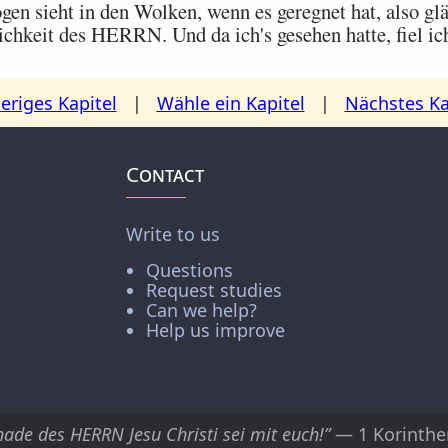
n sieht in den Wolken, wenn es geregnet hat, also gl
chkeit des HERRN. Und da ich's gesehen hatte, fiel i
eriges Kapitel
|
Wähle ein Kapitel
|
Nächstes Ka
Contact
Write to us
Questions
Request studies
Can we help?
Help us improve
nade des HERRN Jesu Christi sei mit euch!”
— 1 Korinthe