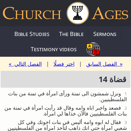
Bible Studies
The Bible
Sermons
Testimony videos
« الفصل السابق
|
اختر فصلًا
|
الفصل التالي »
قضاة 14
ونزل شمشون الى تمنة ورأى امرأة في تمنة من بنات
1
الفلسطينيين.
فصعد واخبر اباه وامه وقال قد رأيت امرأة في تمنة من
2
بنات الفلسطينيين فالآن خذاها لي امرأة.
فقال له ابوه وامه أليس في بنات اخوتك وفي كل
3
شعبي امرأة حتى انك ذاهب لتأخذ امرأة من الفلسطينيين