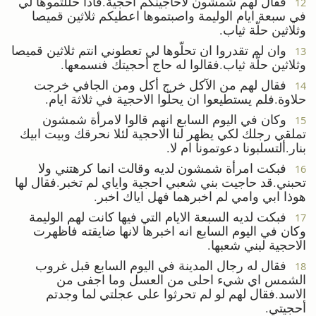
فقال لهم شمشون لأحاجينكم أحجية.فاذا حللتموها لي
12
في سبعة ايام الوليمة واصبتموها اعطيكم ثلاثين قميصا
وثلاثين حلّة ثياب.
وان لم تقدروا ان تحلّوها لي تعطوني انتم ثلاثين قميصا
13
وثلاثين حلّة ثياب.فقالوا له حاج أحجيتك فنسمعها.
فقال لهم من الآكل خرج أكل ومن الجافي خرجت
14
حلاوة.فلم يستطيعوا ان يحلّوا الاحجية في ثلاثة ايام.
وكان في اليوم السابع انهم قالوا لامرأة شمشون
15
تملقي رجلك لكي يظهر لنا الاحجية لئلا نحرقك وبيت ابيك
بنار.ألتسلبونا دعوتمونا ام لا.
فبكت امرأة شمشون لديه وقالت انما كرهتني ولا
16
تحبني.قد حاجيت بني شعبي احجية واياي لم تخبر.فقال لها
هوذا ابي وامي لم اخبرهما فهل اياك اخبر.
فبكت لديه السبعة الايام التي فيها كانت لهم الوليمة
17
وكان في اليوم السابع انه اخبرها لانها ضايقته فاظهرت
الاحجية لبني شعبها.
فقال له رجال المدينة في اليوم السابع قبل غروب
18
الشمس اي شيء احلى من العسل وما اجفى من
الاسد.فقال لهم لو لم تحرثوا على عجلتي لما وجدتم
أحجيتي.