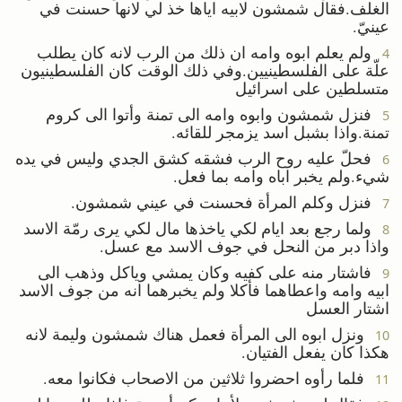
الغلف.فقال شمشون لابيه اياها خذ لي لانها حسنت في
عينيّ.
ولم يعلم ابوه وامه ان ذلك من الرب لانه كان يطلب
4
علّة على الفلسطينيين.وفي ذلك الوقت كان الفلسطينيون
متسلطين على اسرائيل
فنزل شمشون وابوه وامه الى تمنة وأتوا الى كروم
5
تمنة.واذا بشبل اسد يزمجر للقائه.
فحلّ عليه روح الرب فشقه كشق الجدي وليس في يده
6
شيء.ولم يخبر اباه وامه بما فعل.
فنزل وكلم المرأة فحسنت في عيني شمشون.
7
ولما رجع بعد ايام لكي ياخذها مال لكي يرى رمّة الاسد
8
واذا دبر من النحل في جوف الاسد مع عسل.
فاشتار منه على كفيه وكان يمشي وياكل وذهب الى
9
ابيه وامه واعطاهما فأكلا ولم يخبرهما انه من جوف الاسد
اشتار العسل
ونزل ابوه الى المرأة فعمل هناك شمشون وليمة لانه
10
هكذا كان يفعل الفتيان.
فلما رأوه احضروا ثلاثين من الاصحاب فكانوا معه.
11