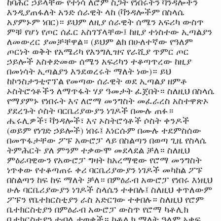
ከባሕር ኃይላቸው የተነሳ ለሮም ስጋት የነበሩትን ቫንዳሎችን
እንዲያጠፋለት አንድ ሰራዊት ላከ (ቫንዳሎችም በስላሴ
አያምኑም ነበር)። ይህም ለዚያ ሰራዊት ሰሜን አፍሪካ ውስጥ
ምቹ የሆነ የጦር ሰፈር አስገኘላቸው፤ ከዚያ ተነስተው ኢጣልያን
ለመውረር ያመቻቸዋል። (ይህም ልክ በሁለተኛው የዓለም
ጦርነት ወቅት የአሜሪካ የእንግሊዝና የራሺያ ጥምር ጦር
ኃይሎች አስቀድመው ሰሜን አፍሪካን ተቆጣጥረው ከዚያ
በመነሳት ኢጣልያን እንደወረሩት ማለት ነው)። ይህ
ከኮንስታንቲኖፕል የመጣው ሰራዊት ወደ ኢጣልያ ዘምቶ
ኦስትሮጎቶችን ለማጥፋት ሃያ ዓመታት ፈጀበት። ስለዚህ በስላሴ
የማያምኑ የነበሩት እና ለሮማ መንግስት መፈራረስ አስተዋጽኦ
ያደረጉት ሶስት ባርቤሪያውያን ነገዶች በሙሉ ጠፉ።
ሔሩሊዎች፣ ቫንዳሎች፣ እና ኦስትሮጎቶች ሶስት ቀንዶች
(ወይም የነገድ ኃይሎች) ነበሩ፤ እነርሱም በሙሉ ተደምስሰው
በመጥፋታቸው ፖፑ አውሮፓ ላይ በስልጣን በወጣ ጊዜ የስላሴ
ትምሕርት ያለ ምንም ተቃውሞ መደላደል ቻለ። ስለዚህ
ምዕራባዊውን የአውሮፓ ግዛት ከአረማዊው የሮማ መንግስት
ነጥቀው የተቆጣጠሩ ቀሪ ባርቤሪያውያን ነገዶች መካከል ፖፑ
በስልጣን ከፍ ከፍ ማለት ቻለ። በምዕራብ አውሮፓ የነበሩ እነዚህ
ሁሉ ባርቤሪያውያን ነገዶች ስላሴን ተቀበሉ፤ ስለዚህ ቀጥለውም
ፖፑን የቤተክርስቲያን ራስ አድርገው ተቀበሉ። ስለዚህ የሮም
ቤተክርስቲያን በምዕራብ አውሮፓ ውስጥ የሮማ ካቶሊክ
ቤተክርስቲያን ተብላ ታወቀች። ካቶሊክ ማለት ዓለም አቀፍ