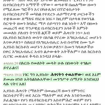
ቤተክርስቲያን አማኞች ናቸው። ወጣቶቹ በጨለማው ዘመን
የሚፈጸሙ ግፎችን እና በካቶሊክና በፕሮቴስታንት
ቤተክርስቲያኖች መካከል የተደረጉ ሐይማኖታዊ ጦርነቶችን
ተቋቁመው ለማለፍ የበረቱ ነበሩ። ከዚያም በታላቁ የወንጌል
ስርጭት ዘመን ከባሕር ማዶ ሰይጣንን ድል ነሱት። እኛ በዘመኑ
መጨረሻ ወደ ጥንታዊቷ ቤተከርስቲያን አባቶች እምነት
መመለስ ያለብን ትንንሽ ልጆች ወይም ሕጻናት ነን። አብ
በኢየሱስ ክርስቶስ ውስጥ በአካል የኖረው እግዚአብሔር መሆኑን
እናውቃለን። ስለዚህ የእግዚአብሔር አብ ሰብዓዊ ስሙ ጌታ
ኢየሱስ ክርስቶስ መሆኑን እናውቃለን። ስሙን ካላወቃችሁ
በቀር እግዚአብሔር አብን ልታውቁት አትችሉም። ስለ ክርስቶስ
ሲናገር መጽሐፍ ቅዱስ እንዲህ ይላል፡-
በእርሱ የመለኮት ሙላት ሁሉ በሰውነት ተገልጦ
ቆላስይስ 2፡9
ይኖራልና፤
ሕፃናትን ተዉአቸው
ነገር ግን ኢየሱስ፦
፥ ወደ እኔም
ማቴዎስ 19፡14
ይመጡ ዘንድ አትከልክሉአቸው፤ መንግሥተ ሰማያት እንደነዚህ
ላሉ ናትና አለ፤
ኢየሱስ ሕጻናት (ማለትም በመጨረሻ ዘመን የምንኖር
ክርስቲያኖች) ወደ እርሱ ማለትም ወደ ቃሉ እንድንመለስ
ይፈልጋል። የሆነ የቤተክርስቲያን አስተምሕሮ ወይም የሆነ
የቤተክርስቲያን መሪ ንግግር ጥቅሶችን እንድናምን አይፈልግም።