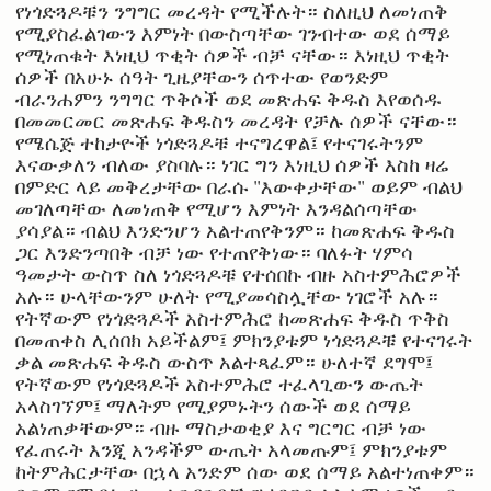
የነጎድጓዶቹን ንግግር መረዳት የሚችሉት። ስለዚህ ለመነጠቅ
የሚያስፈልገውን እምነት በውስጣቸው ገንብተው ወደ ሰማይ
የሚነጠቁት እነዚህ ጥቂት ሰዎች ብቻ ናቸው። እነዚህ ጥቂት
ሰዎች በአሁኑ ሰዓት ጊዜያቸውን ሰጥተው የወንድም
ብራንሐምን ንግግር ጥቅሶች ወደ መጽሐፍ ቅዱስ እየወሰዱ
በመመርመር መጽሐፍ ቅዱስን መረዳት የቻሉ ሰዎች ናቸው።
የሜሴጅ ተከታዮች ነጎድጓዶቹ ተናግረዋል፤ የተናገሩትንም
እናውቃለን ብለው ያስባሉ። ነገር ግን እነዚህ ሰዎች እስከ ዛሬ
በምድር ላይ መቅረታቸው በራሱ "እውቀታቸው" ወይም ብልህ
መገለጣቸው ለመነጠቅ የሚሆን እምነት እንዳልሰጣቸው
ያሳያል። ብልህ እንድንሆን አልተጠየቅንም። ከመጽሐፍ ቅዱስ
ጋር እንድንጣበቅ ብቻ ነው የተጠየቅነው። ባለፉት ሃምሳ
ዓመታት ውስጥ ስለ ነጎድጓዶቹ የተሰበኩ ብዙ አስተምሕሮዎች
አሉ። ሁላቸውንም ሁለት የሚያመሳስሏቸው ነገሮች አሉ።
የትኛውም የነጎድጓዶች አስተምሕሮ ከመጽሐፍ ቅዱስ ጥቅስ
በመጠቀስ ሊሰበክ አይችልም፤ ምክንያቱም ነጎድጓዶቹ የተናገሩት
ቃል መጽሐፍ ቅዱስ ውስጥ አልተጻፈም። ሁለተኛ ደግሞ፤
የትኛውም የነጎድጓዶች አስተምሕሮ ተፈላጊውን ውጤት
አላስገኘም፤ ማለትም የሚያምኑትን ሰውች ወደ ሰማይ
አልነጠቃቸውም። ብዙ ማስታወቂያ እና ግርግር ብቻ ነው
የፈጠሩት እንጂ አንዳችም ውጤት አላመጡም፤ ምክንያቱም
ከትምሕርታቸው በኋላ አንድም ሰው ወደ ሰማይ አልተነጠቀም።