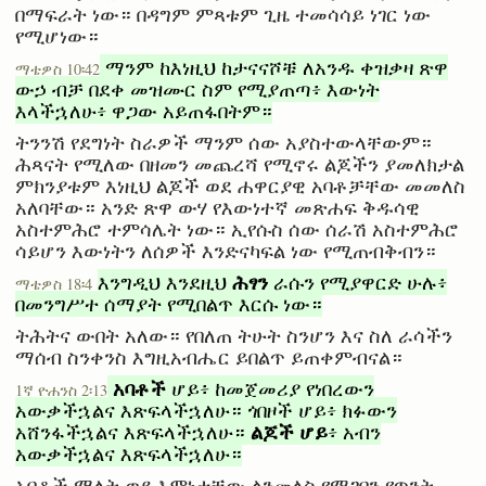
በማፍራት ነው። በዳግም ምጻቱም ጊዜ ተመሳሳይ ነገር ነው
የሚሆነው።
ማንም ከእነዚህ ከታናናሾቹ ለአንዱ ቀዝቃዛ ጽዋ
ማቴዎስ 10፡42
ውኃ ብቻ በደቀ መዝሙር ስም የሚያጠጣ፥ እውነት
እላችኋለሁ፥ ዋጋው አይጠፋበትም።
ትንንሽ የደግነት ስራዎች ማንም ሰው አያስተውላቸውም።
ሕጻናት የሚለው በዘመን መጨረሻ የሚኖሩ ልጆችን ያመለክታል
ምክንያቱም እነዚህ ልጆች ወደ ሐዋርያዊ አባቶቻቸው መመለስ
አለባቸው። አንድ ጽዋ ውሃ የእውነተኛ መጽሐፍ ቅዱሳዊ
አስተምሕሮ ተምሳሌት ነው። ኢየሱስ ሰው ሰራሽ አስተምሕሮ
ሳይሆን እውነትን ለሰዎች እንድናካፍል ነው የሚጠብቅብን።
ሕፃን
እንግዲህ እንደዚህ
ራሱን የሚያዋርድ ሁሉ፥
ማቴዎስ 18፡4
በመንግሥተ ሰማያት የሚበልጥ እርሱ ነው።
ትሕትና ውበት አለው። የበለጠ ትሁት ስንሆን እና ስለ ራሳችን
ማሰብ ስንቀንስ እግዚአብሔር ይበልጥ ይጠቀምብናል።
አባቶች
ሆይ፥ ከመጀመሪያ የነበረውን
1ኛ ዮሐንስ 2፡13
አውቃችኋልና እጽፍላችኋለሁ። ጎበዞች ሆይ፥ ክፉውን
ልጆች ሆይ
አሸንፋችኋልና እጽፍላችኋለሁ።
፥ አብን
አውቃችኋልና እጽፍላችኋለሁ።
አባቶች ማለት ወደ እምነታቸው ልንመለስ የሚገባን የጥንት