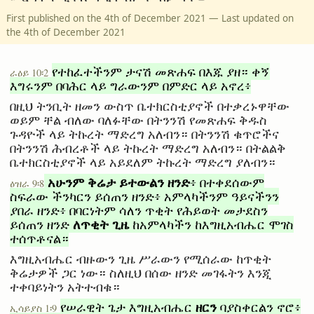
First published on the 4th of December 2021 — Last updated on
the 4th of December 2021
የተከፈተችንም ታናሽ መጽሐፍ በእጁ ያዘ። ቀኝ
ራዕይ 10፡2
እግሩንም በባሕር ላይ ግራውንም በምድር ላይ አኖረ፥
በዚህ ትንቢት ዘመን ውስጥ ቤተክርስቲያኖች በተቃረኑዋቸው
ወይም ቸል ብለው ባለፉቸው በትንንሽ የመጽሐፍ ቅዱስ
ጉዳዮች ላይ ትኩረት ማድረግ አለብን። በትንንሽ ቁጥሮችና
በትንንሽ ሕብረቶች ላይ ትኩረት ማድረግ አለብን። በትልልቅ
ቤተክርስቲያኖች ላይ አይደለም ትኩረት ማድረግ ያለብን።
አሁንም ቅሬታ ይተውልን ዘንድ
፥ በተቀደሰውም
ዕዝራ 9፡8
ስፍራው ችንካርን ይሰጠን ዘንድ፥ አምላካችንም ዓይናችንን
ያበራ ዘንድ፥ በባርነትም ሳለን ጥቂት የሕይወት መታደስን
ለጥቂት ጊዜ
ይሰጠን ዘንድ
ከአምላካችን ከእግዚአብሔር ሞገስ
ተሰጥቶናል።
እግዚአብሔር ብዙውን ጊዜ ሥራውን የሚሰራው ከጥቂት
ቅሬታዎች ጋር ነው። ስለዚህ በሰው ዘንድ መገፋትን እንጂ
ተቀባይነትን አትተብቁ።
ዘርን
የሠራዊት ጌታ እግዚአብሔር
ባያስቀርልን ኖሮ፥
ኢሳይያስ 1፡9