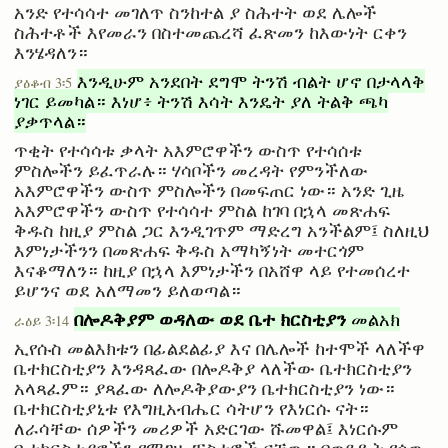
አንድ የተሳሳተ መገለጥ ስንከተል ያ ስሕተት ወደ ሌሎች
ስሕተቶች እየመራን በስተመጨረሻ ፈጽመን ከእውነት ርቀን
እንሄዳለን።
እንዲሁም አንደበት ደግሞ ትንሽ ብልት ሆኖ በታላላቅ
ያዕቆብ 3፡5
ነገር ይመካል። እነሆ፥ ትንሽ እሳት እንዴት ያለ ትልቅ ጫካ
ያቃጥላል።
ጥቂት የተሳሳቱ ቃላት አእምሮዋችን ውስጥ የተሳሰቱ
ምስሎችን ይፈጥራሉ። ሃሳቦችን መረዳት የምንችለው
አእምሮዋችን ውስጥ ምስሎችን በመፍጠር ነው። አንድ ጊዜ
አእምሮዋችን ውስጥ የተሳሳተ ምስል ከገባ በኋላ መጽሐፍ
ቅዱስ ከዚያ ምስል ጋር እንዲገጥም ማድረግ አንችልም፤ ስለዚህ
እምነታችንን በመጽሐፍ ቅዱስ አማካኝነት መተርጎም
እናቆማለን። ከዚያ በኋላ እምነታችን በአሸዋ ላይ የተመሰረተ
ይሆንና ወደ አለማመን ይለወጣል።
በሎዶቅያም ወዳለው ወደ ቤተ ክርስቲያን
መልአክ
ራዕይ 3፡14
ኢየሱስ መልእክቱን በፊልደልፊያ እና በሌሎች ከተሞች ላለችዋ
ቤተክርስቲያን እንዳጻፈው በሎዶቅያ ላለችው ቤተክርስቲያን
አላጻፈም። ያጻፈው ለሎዶቅያውያን ቤተክርስቲያን ነው።
ቤተክርስቲያኒቱ የእግዚአብሔር ሳትሆን የእነርሱ ናት።
ለራሳቸው ሰዎችን መሪዎች አድርገው ሹመዋል፤ እነርሱም