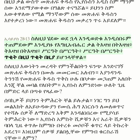
በዚህ ቃል ውስጥ መጽሐፍ ቅዱስ የኢየሱስን አዲስ ስም ማንም
ሰው እንደማያውቀው በግልጽ ተናግሯል። ይህንን ስም
አውቀዋለው የሚል ማንኛውም ሰው መጽሐፍ ቅዱስን
እየተቃረነ ነው። መጽሐፍ ቅዱስን መቃረን ጥሩ አይደለም።
ስለዚህ ሄደው ወደ ኋላ እንዲወድቁ እንዲሰበሩም
ኢሳይያስ 28፡13
ተጠምደውም እንዲያዙ የእግዚአብሔር ቃል ትእዛዝ በትእዛዝ፥
ትእዛዝ በትእዛዝ፥ ሥርዓት በሥርዓት፥ ሥርዓት በሥርዓት፥
ጥቂት በዚህ ጥቂት በዚያ
ይሆንላቸዋል።
ስለዚህ እውነትን መረዳት የምንችልበትን ፍንጭ እንድናገኝ
መጽሐፍ ቅዱስን በሙሉ መመርመር አለብን። እያንዳንዱ
ትንንሽ የመጽሐፍ ቅዱስ ጥቅስ ሁሉ በቦታው መጋጠም አለበት
እንጂ ቸል መባል የለበትም። ኢየሱስ ለምንድነው ሁለት ጊዜ
በምድር ላይ በጣቱ የጻፈው?
ሰባኪዎች ይህንን ትምሕርት ቸል ይሉታል። ነገር ግን ይህ
መልእክት ለአይሁዳውያን የሙሴ ሕግ እነርሱን ለመለወጥና
የተሻሉ ሰዎች ለማድረግ አቅም እንዳልነበረው የሚያሳይ
ትምሕርት ነው። ኢየሱስ አምስት ሺዎቹን እና አራት ሺዎቹን
ባበላ ጊዜ ቀጥሎ ከምግቡ በተረፉ መሶቦች ቁጥር ላይ ትኩረት
አደረገ። እነዚህም ሰዎቹ ያልበሏቸው የምግብ ቁርስራሽ
ናቸው። ለምን?