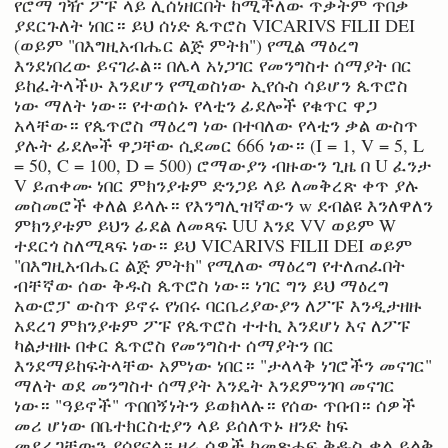
የሮማ ገዥ ፖፑ ላይ ሊሰነዘርበት ከሚችለው ጥቃትም ጥበቃ
ያደርጉለት ነበር። ይህ ሰነድ ጴጥሮስ VICARIVS FILII DEI
(ወይም "በእግዚአብሔር ልጅ ምትክ") የሚል ማዕረግ
እንደነበረው ይናገራል። በሌላ አነጋገር የመንግስተ ሰማያት በር
ይከፈትላችሁ እንደሆን የሚወስነው ኢየሱስ ሳይሆን ጴጥሮስ
ነው ማለት ነው። የተወሰኑ የላቲን ፊደሎች የቁጥር ዋጋ
አላቸው። የጴጥሮስ ማዕረግ ነው በተባለው የላቲን ቃል ውስጥ
ያሉት ፊደሎች ዋጋቸው ሲደመር 666 ነው። (I = 1, V = 5, L
= 50, C = 100, D = 500) ሮማውያን ብዙውን ጊዜ በ U ፈንታ
V ይጠቀሙ ነበር ምክንያቱም ድንጋይ ላይ ለመቅረጽ ቀጥ ያሉ
መስመሮች ቀለል ይላሉ። የእንግሊዝኛውን w ደብልዩ እንለዋለን
ምክንያቱም ይህን ፊደል ለመጻፍ UU እንደ VV ወይም W
ተደርጎ ስለሚጻፍ ነው። ይህ VICARIVS FILII DEI ወይም
"በእግዚአብሔር ልጅ ምትክ" የሚለው ማዕረግ የተለጠፈበት
ብቸኛው ሰው ቅዱስ ጴጥሮስ ነው። ነገር ግን ይህ ማዕረግ
አውሮፓ ውስጥ ይኖሩ የነበሩ ባርቤሪያውያን ለፖፑ እንዲታዘዙ
አደረገ ምክንያቱም ፖፑ የጴጥሮስ ተተኪ እንደሆነ እና ለፖፑ
ካልታዘዙ በቀር ጴጥሮስ የመንግስተ ሰማያትን በር
እንደማይከፍትላቸው አምነው ነበር። "ታላላቅ ነገሮችን መናገር"
ማለት ወደ መንግስተ ሰማያት እንዴት እንደምንገባ መናገር
ነው። "ዓይኖች" ጥበበኝነትን ይወክላሉ። የሰው ጥበብ። ሰዎች
መሪ ሆነው በቤተክርስቲያን ላይ ይሰለጥኑ ዘንድ ከፍ
መደረጋቸውን ያሳየናል። ዛሬ ሰዎች ከመጽሐፍ ቅዱስ ቃል ይልቅ