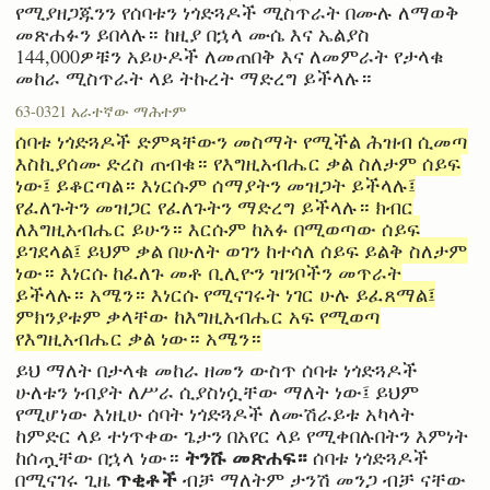
የሚያዘጋጁንን የሰባቱን ነጎድጓዶች ሚስጥራት በሙሉ ለማወቅ
መጽሐፉን ይበላሉ። ከዚያ በኋላ ሙሴ እና ኤልያስ
144,000ዎቹን አይሁዶች ለመጠበቅ እና ለመምራት የታላቁ
መከራ ሚስጥራት ላይ ትኩረት ማድረግ ይችላሉ።
63-0321 አራተኛው ማሕተም
ሰባቱ ነጎድጓዶች ድምጻቸውን መስማት የሚችል ሕዝብ ሲመጣ
እስኪያሰሙ ድረስ ጠብቁ። የእግዚአብሔር ቃል ስለታም ሰይፍ
ነው፤ ይቆርጣል። እነርሱም ሰማያትን መዝጋት ይችላሉ፤
የፈለጉትን መዝጋር የፈለጉትን ማድረግ ይችላሉ። ክብር
ለእግዚአብሔር ይሁን። እርሱም ከአፉ በሚወጣው ሰይፍ
ይገደላል፤ ይህም ቃል በሁለት ወገን ከተሳለ ሰይፍ ይልቅ ስለታም
ነው። እነርሱ ከፈለጉ መቶ ቢሊዮን ዝንቦችን መጥራት
ይችላሉ። አሜን። እነርሱ የሚናገሩት ነገር ሁሉ ይፈጸማል፤
ምክንያቱም ቃላቸው ከእግዚአብሔር አፍ የሚወጣ
የእግዚአብሔር ቃል ነው። አሜን።
ይህ ማለት በታላቁ መከራ ዘመን ውስጥ ሰባቱ ነጎድጓዶች
ሁለቱን ነብያት ለሥራ ሲያስነሷቸው ማለት ነው፤ ይህም
የሚሆነው እነዚሁ ሰባት ነጎድጓዶች ለሙሽራይቱ አካላት
ከምድር ላይ ተነጥቀው ጌታን በአየር ላይ የሚቀበሉበትን እምነት
ትንሹ መጽሐፍ።
ከሰጧቸው በኋላ ነው።
ሰባቱ ነጎድጓዶች
ጥቂቶች
በሚናገሩ ጊዜ
ብቻ ማለትም ታንሽ መንጋ ብቻ ናቸው