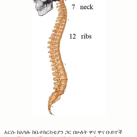
እርሱ ከአካሉ ከቤተክርስቲያን ጋር በሁለት ዋና ዋና ቡድኖች