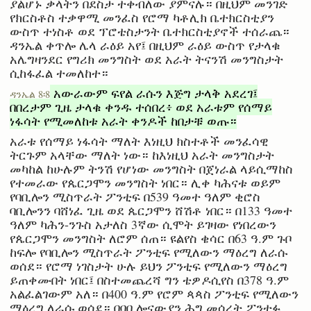
ያልሆኑ ቃላትን በደስታ ተቀብለው ያምናሉ። በዚህም መንገድ
የክርስቶስ ተቃዋሚ መንፈስ የሮማ ካቶሊክ ቤተክርስቲያን
ውስጥ ተነስቶ ወደ ፕሮቴስታንት ቤተክርስቲያኖች ተሰራጨ።
ዳንኤል ቀጥሎ ሌላ ራዕይ አየ፤ በዚህም ራዕይ ውስጥ የታላቁ
አሌግዛንደር የግሪክ መንግስት ወደ አራት ትናንሽ መንግስታት
ሲከፋፈል ተመለከተ።
አውራውም ፍየል ራሱን እጅግ ታላቅ አደረገ፤
ዳንኤል 8፡8
በበረታም ጊዜ ታላቁ ቀንዱ ተሰበረ፥ ወደ አራቱም የሰማይ
ነፋሳት የሚመለከቱ አራት ቀንዶች ከበታቹ ወጡ።
አራቱ የሰማይ ነፋሳት ማለት እነዚህ ክስተቶች መንፈሳዊ
ትርጉም አላቸው ማለት ነው። ከእነዚህ አራት መንግስታት
መካከል ከሁሉም ትንሽ የሆነው መንግስት በጀነራል ላይሲማከስ
የተመራው የጴርጋሞን መንግስት ነበር። ሊቀ ካሕናቱ ወይም
የባቢሎን ሚስጥራት ፖንቲፍ በ539 ዓመተ ዓለም ቂሮስ
ባቢሎንን ባሸነፈ ጊዜ ወደ ጴርጋሞን ሸሽቶ ነበር። በ133 ዓመተ
ዓለም ካሕን-ንጉስ አታለስ 3ኛው ሲሞት ይገዛው የነበረውን
የጴርጋሞን መንግስት ለሮም ሰጠ። ዩልየስ ቄሳር በ63 ዓ.ም ጉቦ
ከፍሎ የባቢሎን ሚስጥራት ፖንቲፍ የሚለውን ማዕረግ ለራሱ
ወሰደ። የሮማ ነገስታት ሁሉ ይህን ፖንቲፍ የሚለውን ማዕረግ
ይጠቀሙበት ነበር፤ በስተመጨረሻ ግን ቴዎዶሲየስ በ378 ዓ.ም
አልፈልገውም አለ። በ400 ዓ.ም የሮም ጳጳስ ፖንቲፍ የሚለውን
ማዕረግ ለራሱ ወሰደ። በባቢሎናውያን ሕግ መሰረት ፖንቲፉ