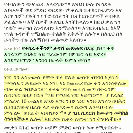
የተባለውን ጭፍጨፋ አላወገዘም። እነዚህ ሁሉ የተገደሉ
አይሁዶች ወደ ምድር ወርደው የካቶሊክ ቤተክርስቲያንን እና
እያዩ ዝም ያሉትን የፕሮቴስታንት ቤተክርስቲያኖች መበቀል
ይፈልጋሉ። እኛ ሰዎች ሁልጊዜ እንቸኩላለን። ከዚህ ቃል ግን
ጥቂት መታገስ እንዳለብን እንማራለን። እግዚአብሔር ከእኛ
የግል ጉዳዮች የሚበልጡ ትልልቅ እቅዶች አሉት። ስለዚህ ስለ
ራሳችን ብዙ አለማሰብ መልመድ አለብን።
የተከፈተችንም ታናሽ መጽሐፍ
በእጁ ያዘ። ቀኝ
ራዕይ 10፡2
እግሩንም በባሕር ላይ ግራውንም በምድር ላይ አኖረ፥
እንደሚያገሣም አንበሳ በታላቅ ድምፅ ጮኸ።
64-0119 ሻሎም
ነገር ግን አስታውሱ የሞት ጥላ ሸለቆ ውስጥ ብንገባ ኢየሱስ
"ትንሳኤና ሕይወት እኔ ነኝ፤ እኔ በመጨረሻው ቀን አስነሳዋለው"
ብሎ ቃል ገብቶልናል። ታላቁ ንጉስ መሪ ሲመጣ በትሩንም
ሲሰነዝር ከዚያ በኋላ "ጊዜ የሚባል ነገር አይኖርም።" ያ የራዕይ
ምዕራፍ 10 መልአክ አንድ እግሩን በምድር አንድ እግሩን በባሕር
ሲያደርገውና በራሱ ላይ ቀስተደመና ሲወጣ እንዲህ ብሎ
ያ ጊዜ ሲደርስ ከሙታን መካከል
ምሏል፡- "ወደፊት አይዘገይም"።
ትነሳላችሁ
። ሌሎቹ እዚያው ሲቀሩ እናንተ ግን ትገባላችሁ።
ሙታን ባሕር ውስጥ ወይም ምድር ውስጥ ነው የሚቀበሩት።