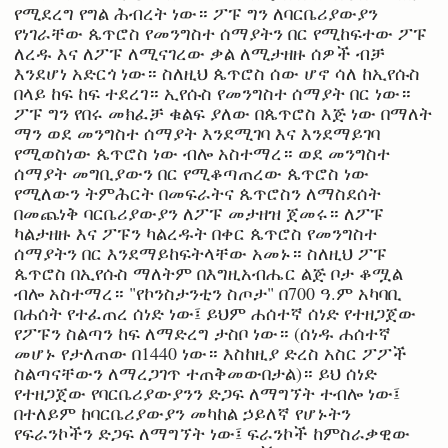
የሚደረግ የግል ሕብረት ነው። ፖፑ ግን ለባርቤሪያውያን
የነገራቸው ጴጥሮስ የመንግስተ ሰማያትን በር የሚከፍተው ፖፑ
ለረዱ እና ለፖፑ ለሚናገረው ቃል ለሚታዘዙ ሰዎች ብቻ
እንደሆነ አድርጎ ነው። ስለዚህ ጴጥሮስ ሰው ሆኖ ሳለ ከኢየሱስ
በላይ ከፍ ከፍ ተደረገ። ኢየሱስ የመንግስተ ሰማያት በር ነው።
ፖፑ ግን የበሩ መክፈቻ ቁልፍ ያለው በጴጥሮስ እጅ ነው በማለት
ማን ወደ መንግስተ ሰማያት እንደሚገባ እና እንደማይገባ
የሚወስነው ጴጥሮስ ነው ብሎ አስተማረ። ወደ መንግስተ
ሰማያት መግቢያውን በር የሚቆጣጠረው ጴጥሮስ ነው
የሚለውን ትምሕርት በመፍራትና ጴጥሮስን ለማስደሰት
በመጨነቅ ባርቤሪያውያን ለፖፑ መታዘዝ ጀመሩ። ለፖፑ
ካልታዘዙ እና ፖፑን ካልረዱት በቀር ጴጥሮስ የመንግስተ
ሰማያትን በር እንደማይከፍትላቸው አመኑ። ስለዚህ ፖፑ
ጴጥሮስ በኢየሱስ ማለትም በእግዚአብሔር ልጅ ቦታ ቆሟል
ብሎ አስተማረ። "የኮንስታንቲን ስጦታ" በ700 ዓ.ም አካባቢ
በሐሰት የተፈጠረ ሰነድ ነው፤ ይህም ሐሰተኛ ሰነድ የተዘጋጀው
የፖፑን ስልጣን ከፍ ለማድረግ ታስቦ ነው። (ሰነዱ ሐሰተኛ
መሆኑ የታለጠው በ1440 ነው። እስከዚያ ድረስ አስር ፖፖች
ስልጣናቸውን ለማረጋገጥ ተጠቅመውበታል)። ይህ ሰነድ
የተዘጋጀው የባርቤሪያውያንን ድጋፍ ለማግኘት ተብሎ ነው፤
በተለይም ከባርቤሪያውያን መካከል ኃይለኛ የሆኑትን
የፍራንኮችን ድጋፍ ለማግኘት ነው፤ ፍራንኮች ከምስራቃዊው