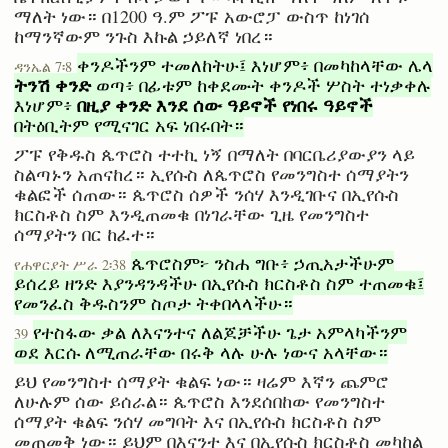
ማለት ነው። በ1200 ዓ.ም ፖፑ አውሮፓ ውስጥ ከነገሰ
ከማንኛውም ንጉስ እኩል ኃይለኛ ነበረ።
ቀንዶችንም ተመለከትሁ፤ እነሆም፥ በመካከላቸው ሌላ
ዳንኤል 7፡8
ትንሽ ቀንድ
ወጣ፥ በፊቱም ከቀደሙት ቀንዶች ሦስት ተነቃቀሉ
በዚያ ቀንድ እንደ ሰው ዓይኖች የነበሩ ዓይኖች
እነሆም፥
በትዕቢትም የሚናገር አፍ ነበሩበት።
ፖፑ የቅዱስ ጴጥሮስ ተተኪ ነኝ በማለት በባርቤሪያውያን ላይ
ስልጣኑን አጠናከረ። ኢየሱስ ለጴጥሮስ የመንግስተ ሰማያትን
ቁልፎች ሰጠው። ጴጥሮስ ሰዎች ንሰሃ እንዲገቡና በኢየሱስ
ክርስቶስ ስም እንዲጠመቁ በነገራቸው ጊዜ የመንግስተ
ሰማያትን በር ከፈተ።
ጴጥሮስም፦ ንስሐ ግቡ፥ ኃጢአታችሁም
የሐዋርያት ሥራ 2፡38
ይሰረይ ዘንድ እያንዳንዳችሁ በኢየሱስ ክርስቶስ ስም ተጠመቁ፤
የመንፈስ ቅዱስንም ስጦታ ትቀበላላችሁ።
የተስፋው ቃል ለእናንተና ለልጆቻችሁ ጌታ አምላካችንም
39
ወደ እርሱ ለሚጠራቸው በሩቅ ላሉ ሁሉ ነውና አላቸው።
ይህ የመንግስተ ሰማያት ቁልፍ ነው። ዛሬም እኛን ጨምሮ
ለሁሉም ሰው ይሰራል። ጴጥሮስ እንደሰበከው የመንግስተ
ሰማያት ቁልፍ ንሰሃ መግባት እና በኢየሱስ ክርስቶስ ስም
መጠመቅ ነው። ይህም በእናንተ እና በኢየሱስ ክርስቶስ መካከል