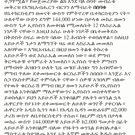
ተጋጥሟል። የመጀመሪያው ልክ እንደ ባለ ሰባት መብራቱ
በሰባቱ
መቅረዝ የእግዚአብሔርን ብርሃን ለማብራት
የቤተክርስቲያን ዘመናት ውስጥ የምትኖረዋ ቤተክርስቲያን ናት።
ሁለተኛው ቡድን ደግሞ 144,000 ሆነው በታላቁ መከራ ዘመን
ውስጥ ጌታ ኢየሱስን ለመቀበል የሚመለሱት 12 የእስራኤል
ነገዶች ናቸው። እነዚህ አስራ ሁለት ነገዶች በቤተመቅደሱ
በቅድስት ስፍራ ውስጥ ባለው 12 ሕብስት ተወክለዋል። ስለዚህ
አይሁዶች ጌታን ለማግኘት ዛሬ ወደ እስራኤል መመለስ
አለባቸው። እግዚአብሔር በዚህ ዘመን ትልቁ ትኩረቱ
አይሁዶችን ወደ እስራኤል መመለስ ነው። ወደ ምግብ
ቅርጫቶቹ ተዓምራት እንመለስ። ኢየሱስ ጥቂት ምግብን
በማብዛት ሕዝቡን ሁለት ጊዜ መገበ፤ ሕዝቡ ግን አብዛኛውን
ምግብ ጥለው ደቀመዛሙርቱ ቁርስራሾችን ሰበሰቡ። እንጀራ እና
ስጋ የአስተምሕሮ ተምሳሌት ናቸው። ሰዎቹ አንበላም ብለው
የተዉት ቁርስራሽ ምግብ በዚያ ዘመን አይሁዶች የኢየሱስን
ወንጌል አንቀበልም ማለታቸውንና ኢየሱስን መስቀላቸውን
ይወክላል። ይህን አይሁዶች አንቀበልም ያሉትን ወንጌል ኋላ
ሐዋርያት የሆኑነት ደቀመዛሙርት ለሁለት ወገኖች ያቀርባሉ።
ሐዋርያት አዲስ ኪንን ጻፉ፤ የአዲስ ኪዳን መጽሐፍም በ2,000
ታሪክ ውስጥ ለቤተክርስቲያን ተሰጠ። ከዚያም በኋላ በታላቁ
መከራ ውስጥ 144,000ዎቹ አይሁዶች ከ2,000 ዓመታት በፊት
አይሁዶች አንቀበልም ብለው የገፉትን ወንጌል ይቀበሉታል።
ሚስጥራቱ ከተገለጡ እንደ ሩት እኛም መጽሐፍ ቅዱስ ውስጥ