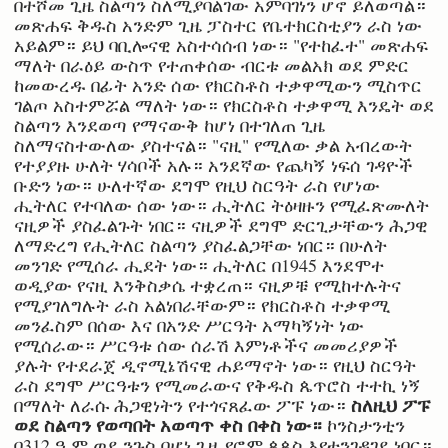
በተሾመ ጊዜ ስልጣን ስለሚያባልገው አምባገነን ሆኖ ይለወጣል።
መጽሐፍ ቅዱስ አንድም ጊዜ ፓስተር የቤተክርስቲያን ራስ ነው
አይልም። ይህ ባቢሎናዊ አስተሳሰብ ነው። "የተከፈተ" መጽሐፍ
ማለት በራዕይ ውስጥ የተጠቀሰው ብርቱ መልአክ ወደ ምድር
ከመውረዱ በፊት አንድ ሰው የክርስቶስ ተቃዋሚውን ሚስጥር
ገልጦ አስተምሯል ማለት ነው። የክርስቶስ ተቃዋሚ እንዴት ወደ
ስልጣን እንደወጣ የማናውቅ ከሆነ በተገለጠ ጊዜ
ስለማናስተውለው ያስተናል። "ናዚ" የሚለው ቃል አብረውት
የተያያዙ ሁለት ሃሳቦች አሉ። አንደኛው የጨካኝ ነፍሰ ገዳዮች
ቡድን ነው። ሁለተኛው ደግሞ የዚህ ስርዓት ራስ የሆነው
ሒትለር የተባለው ሰው ነው። ሒትለር ትዕዛዙን የሚፈጽሙለት
ናዚዎች ያስፈልጉት ነበር። ናዚዎች ደግሞ ድርጊታቸውን ሕጋዊ
ለማድረግ የሒትለር ስልጣን ያስፈልጋቸው ነበር። በሁለት
መንገድ የሚሰራ ሒደት ነው። ሒትለር በ1945 እንደሞተ
ወዲያው የናዚ እንቅስቃሴ ተቋረጠ። ናዚዎቹ የሚከተሉትና
የሚያገለግሉት ራስ አልነበራቸውም። የክርስቶስ ተቃዋሚ
መንፈስም በሰው እና በአንድ ሥርዓት አማካኝነት ነው
የሚሰራው። ሥርዓቱ ሰው ሰራሽ እምነቶችና መመሪያዎች
ያሉት የተደራጀ ዲኖሚኔሽናዊ ሐይማኖት ነው። የዚህ ስርዓት
ራስ ደግሞ ሥርዓቱን የሚመራውና የቅዱስ ጴጥሮስ ተተኪ ነኝ
ስለዚህ ፖፑ
በማለት ለራሱ ሕጋዊነትን የተጎናጸፈው ፖፑ ነው።
ወደ ስልጣን የወጣበት አወጣጥ ቀስ በቀስ ነው።
ኮንስታንቲን
በ312 ዓ.ም ወደ ንጉስ በሆነ ጊዜ የሮም ጳጳስ እየተንገዳገደ ነበር።