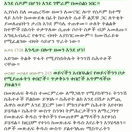
እንደ ሰዶም በሆንነ እንደ ገሞራም በመሰልነ ነበር።
ኢየሱስ ስለ መጨረሻው ዘመን ለመናገር ሎጥ የሰዶም ከተማ
ላይ እሳት ከመውደቁ በፊት ከሁለት ሴቶች ልጆቹ ጋር ለጥቂት
ያመለጠበትን ታሪክ እንደ ምሳሌ ተጠቀመ። ሁለት ትልልቅ
ከተሞች በእሳት ተቃጥለው ሲጠፉ ሶሶት ሰዎች ብቻ አመለጡ።
እግዚአብሔር የቁጥር ብዛት አያስገርመውም። ከሙሽራይቱ
የሚፈልገው ብዛት ሳይሆን ጥራት ነው።
እንዲሁ በሎጥ ዘመን እንደ ሆነ፤
ሉቃስ 17፡28
አድገው ትልቅ ጥፋት የሚያስከትሉት ትንንሽ ስሕተቶች
ናቸው።
ወይናችን አብቦአልና የወይናችንን ቦታ
መኃልየ መኃልይ ዘሰሎሞን 2፡15
የሚያጠፉትን ቀበሮች፥ ጥቃቅኑን ቀበሮች አጥምዳችሁ
ያዙልን።
በመጽሐፍ ቅዱስ ተመርምረው ለማጋለጥ የሚያስቸግሩ ትንንሽ
ስሕተቶች ሾልከው ይገባሉ። ስሕተት ልክ እንደ በሽታ አምጪ
ሕዋስ ወይም እንደ ጀርም ነው፤ ምክንያቱም ስሕተት እየተባዛ
ይሄዳል። ስሕተት ውስጥ ስንገባ ትምሕርታችንን ለማረጋገጥ
የመጽሐፍ ቅዱስ ጥቅሶችን የመጠቀም ልማዳችን እየቀነሰ
ይሄዳል። ከዚህም የተነሳ ከመጽሐፍ ቅዱስ እየራቅን እንሄዳለን።
ሰዎች መጽሐፍ ቅዱስ ውስጥ ያልተገለጡ ሚስጥራትን