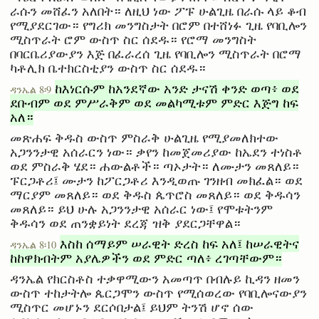
ራሱን መሸፈን አለበት። ለዚህ ነው ፖፑ ሁልጊዜ በራሱ ላይ ቆብ
የሚያደርገው። የግሪክ መንግስታት በሮም በተሸነፉ ጊዜ የባቢሎን
ሚስጥራት ሮም ውስጥ ስር ሰደዱ። የሮማ መንግስት
በባርቤሪያውያን እጅ በፈራረሰ ጊዜ የባቢሎን ሚስጥራት በሮማ
ካቶሊክ ቤተክርስቲያን ውስጥ ስር ሰደዱ።
ከእነርሱም ከአንደኛው አንድ ታናሽ ቀንድ ወጣ፥ ወደ
ዳንኤል 8፡9
ደቡብም ወደ ምሥራቅም ወደ መልካሚቱም ምድር እጅግ ከፍ
አለ።
መጽሐፍ ቅዱስ ውስጥ ምስራቅ ሁልጊዜ የሚያመለክተው
አጋንንታዊ አሰራርን ነው። ቃየን ከመጀመሪያው ከኤደን ተነስቶ
ወደ ምስራቅ ሄደ። ሐውልቶች። ጣኦታት። ለሙታን መጸለይ።
ፑርጋቶሪ፤ ሙታን ከፖርጋቶሪ እንዲወጡ ገንዘብ መክፈል። ወደ
ማርያም መጸለይ። ወደ ቅዱስ ጴጥሮስ መጸለይ። ወደ ቅዱሳን
መጸለይ። ይህ ሁሉ አጋንንታዊ አሰራር ነው፤ የሞቱትንም
ቅዱሳን ወደ ጠንቋይነት ደረጃ ዝቅ ያደርጋቸዋል።
እስከ ሰማይም ሠራዊት ድረስ ከፍ አለ፤ ከሠራዊትና
ዳንኤል 8፡10
ከከዋክብትም አያሌዎችን ወደ ምድር ጣለ፥ ረገጣቸውም።
ዳንኤል የክርስቶስ ተቃዋሚውን አመጣጥ በብሉይ ኪዳን ዘመን
ውስጥ ተከታትሎ ጴርጋሞን ውስጥ የሚሰወረው የባቢሎናውያን
ሚስጥር መሆኑን ደርሶበታል፤ ይህም ትንሽ ሆኖ ሰው