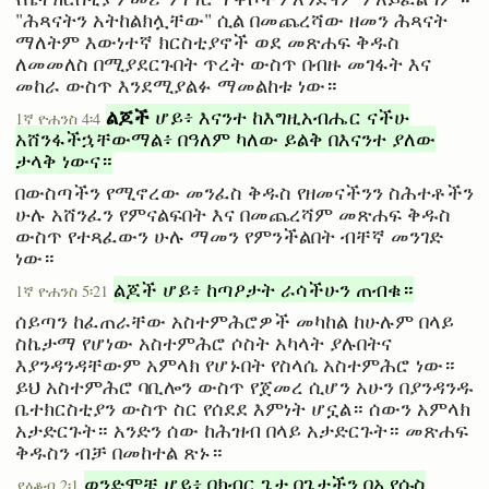
"ሕጻናትን አትከልክሏቸው" ሲል በመጨረሻው ዘመን ሕጻናት
ማለትም እውነተኛ ክርስቲያኖች ወደ መጽሐፍ ቅዱስ
ለመመለስ በሚያደርጉበት ጥረት ውስጥ በብዙ መገፋት እና
መከራ ውስጥ እንደሚያልፉ ማመልከቱ ነው።
ልጆች
ሆይ፥ እናንተ ከእግዚአብሔር ናችሁ
1ኛ ዮሐንስ 4፡4
አሸንፋችኋቸውማል፥ በዓለም ካለው ይልቅ በእናንተ ያለው
ታላቅ ነውና።
በውስጣችን የሚኖረው መንፈስ ቅዱስ የዘመናችንን ስሕተቶችን
ሁሉ አሸንፈን የምናልፍበት እና በመጨረሻም መጽሐፍ ቅዱስ
ውስጥ የተጻፈውን ሁሉ ማመን የምንችልበት ብቸኛ መንገድ
ነው።
ልጆች ሆይ፥ ከጣዖታት ራሳችሁን ጠብቁ።
1ኛ ዮሐንስ 5፡21
ሰይጣን ከፈጠራቸው አስተምሕሮዎች መካከል ከሁሉም በላይ
ስኬታማ የሆነው አስተምሕሮ ሶስት አካላት ያሉበትና
እያንዳንዳቸውም አምላክ የሆኑበት የስላሴ አስተምሕሮ ነው።
ይህ አስተምሕሮ ባቢሎን ውስጥ የጀመረ ሲሆን አሁን በያንዳንዱ
ቤተክርስቲያን ውስጥ ስር የሰደደ እምነት ሆኗል። ሰውን አምላክ
አታድርጉት። አንድን ሰው ከሕዝብ በላይ አታድርጉት። መጽሐፍ
ቅዱስን ብቻ በመከተል ጽኑ።
ወንድሞቼ ሆይ፥ በክብር ጌታ በጌታችን በኢየሱስ
ያዕቆብ 2፡1