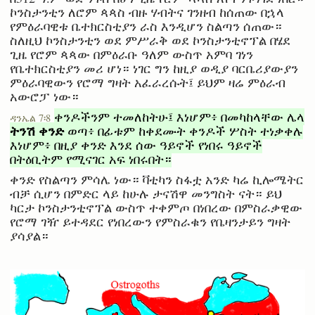
ኮንስታንቲን ለሮም ጳጳስ ብዙ ሃብትና ገንዘብ ከሰጠው በኋላ
የምዕራባዊቱ ቤተክርስቲያን ራስ እንዲሆን ስልጣን ሰጠው።
ስለዚህ ኮንስታንቲን ወደ ምሥራቅ ወደ ኮንስታንቲኖፕል በሄደ
ጊዜ የሮም ጳጳው በምዕራቡ ዓለም ውስጥ አምባ ገነን
የቤተክርስቲያን መሪ ሆነ። ነገር ግን ከዚያ ወዲያ ባርቤሪያውያን
ምዕራባዊውን የሮማ ግዛት አፈራረሱት፤ ይህም ዛሬ ምዕራብ
አውሮፓ ነው።
ቀንዶችንም ተመለከትሁ፤ እነሆም፥ በመካከላቸው ሌላ
ዳንኤል 7፡8
ትንሽ ቀንድ
ወጣ፥ በፊቱም ከቀደሙት ቀንዶች ሦስት ተነቃቀሉ
እነሆም፥ በዚያ ቀንድ እንደ ሰው ዓይኖች የነበሩ ዓይኖች
በትዕቢትም የሚናገር አፍ ነበሩበት።
ቀንድ የስልጣን ምሳሌ ነው። ቫቲካን ስፋቷ አንድ ካሬ ኪሎሜትር
ብቻ ሲሆን በምድር ላይ ከሁሉ ታናሽዋ መንግስት ናት። ይህ
ካርታ ኮንስታንቲኖፕል ውስጥ ተቀምጦ በነበረው በምስራቃዊው
የሮማ ገዥ ይተዳደር የነበረውን የምስራቁን የቤዛንታይን ግዛት
ያሳያል።