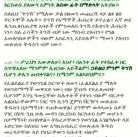
ለሰው ፊት በማድላት
ክርስቶስ ያለውን እምነት
አትያዙ።
ስለዚህ "ትንሽ" የሚለው ቃል በዘመን መጨረሻ ላይ ልዩ ልዩ
ትርጉሞች አሉት። ትንሽ የአማኞች ሕብረት ይኖራል። እኛ ወደ
ጴንጤቆስጤያዊ አባቶች የምንመለስ ትንሽ የሕጻናት ሕብረት
ነን። ስለ ራሳችን ትንሽ ብቻ ነው ማሰብ ያለብን። የግል
አመለካከቶቻችን ብዙም አስፈላጊ አይደሉም። ማመን ያለብን
መጽሐፍ ቅዱስን ብቻ ነው።
ሥራህን አውቃለሁ፤ እነሆ፥ በአንተ ፊት የተከፈተ በር
ራዕይ 3፡8
ኃይልህ ምንም ትንሽ
ሰጥቼአለሁ ማንምም ሊዘጋው አይችልም፤
ቢሆን ቃሌን ጠብቀሃልና፥ ስሜንም አልካድህምና።
የፊልደልፊያ የወንጌል ስርጭት ዘመን (ፊልደልፊያ ማለት
የወንድማማች መዋደድ ነው) ብዙ ጀብዱ የተፈጸመበት
ቢሆንም እንኳ ካመኗቸው ስሕተቶች የተነሳ ብዙም ብርታት
አልነበራቸውም። ነገር ግን ኪንግ ጄምስ ቨርዥን መጽሐፍ
ቅዱስን በታማኝነት ተጠቅመዋል፤ ደግሞም ወዳላመኑ ሰዎች
ሃገር በሄዱ ጊዜ ሁሉ መዳን በኢየሱስ ክርስቶስ ስም መሆኑን
በታማኝነት ሰብከዋል። ትኩረታቸውን የወንጌል አገልግሎት ላይ
አድርገው ስለነበረ ነው እግዚአብሔር የመጽሐፍ ቅዱስ
መረዳታቸው ላይ የነበራቸውን ስሕተት ብዙም