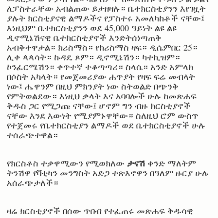
ለፓስተራቸው አብልጠው ይታዘዛሉ። ቤተክርስቲያንን እየገዟት
ያሉት ክርስቲያናዊ ልማዶችና የፓስተሩ አመለካከቶች ናቸው፤
እነዚህም ቤተክርስቲያንን ወደ 45,000 ዓይነት ልዩ ልዩ
ዲኖሚኔሽናዊ ቤተክርስቲያኖች እንድትሰነጣጠቅ
አብቅተዋታል። ክሪስማስ። የክሪስማስ ዛፍ። ዲሴምበር 25።
ሊቀ ጳጳሳት። ኩዳዴ ጾም። ዲኖሚኔሽን። ካተኪዝም።
ኮንፈርሜሽን። ቀጥተኛ ተቆጣጣሪ። ስላሴ። አንድ አምላክ
በሶስት አካላት። የመጀመሪያው ሐጥያት የዛፍ ፍሬ መብላት
ነው፤ ሔዋንም በዚህ ምክንያት ነው ስትወልድ በጭንቅ
የምትወልደው። እነዚህ ቃላት እና አባባሎች ሁሉ ከመጽሐፍ
ቅዱስ ጋር የሚጋጩ ናቸው፤ ሆኖም ግን ብዙ ክርስቲያኖች
ናቸው እንደ እውነት የሚያምኑዋቸው። ስለዚህ ሮም ውስጥ
የተጀመሩ የቤተክርስቲያን ልማዶች ወደ ቤተክርስቲያኖች ሁሉ
ተሰራጭተዋል።
ታናሽ
የክርስቶስ ተቃዋሚውን የሚወክለው
ቀንድ ማለትም
ትንሽዋ የቫቲካን መንግስት አድጋ ተጽእኖዋን በዓለም ዙርያ ሁሉ
አሰራጭታለች።
ዛሬ ክርስቲያኖች በሰው ጥበብ የተፈጠሩ መጽሐፍ ቅዱሳዊ