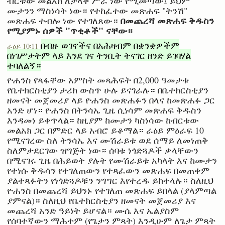
ብርቱው መልአክ ለታላቅ ሥራ ነው የሚመጣው፤ ይህም
ሙታንን ማስነሳት ነው። የተከፈተው መጽሐፍ "ትንሽ"
በመጨረሻ መጽሐፍ ቅዱስን
መጽሐፍ ተብሎ ነው የተገለጸው።
የሚያምኑ ሰዎች "ጥቂቶች" ናቸው።
በብዙ ወገኖችና በአሕዛብም በቋንቋዎችም
ራዕይ 10፡11
በነገሥታትም ላይ እንደ ገና ትንቢት ትናገር ዘንድ ይገባሃል
ተባለልኝ።
ዮሐንስ የጻፋቸው አምስት መጻሕፍት በ2,000 ዓመታቱ
የቤተክርስቲያን ታሪክ ውስጥ ሁሉ ይናገራሉ። በቤተክርስቲያን
ዘመናት መጀመሪያ ላይ ዮሐንስ መጽሐፉን በላና ከመጽሐፉ ጋር
አንድ ሆነ። ዮሐንስ በትንሳኤ ጊዜ ሲነሳም መጽሐፍ ቅዱስን
እንዳመነ ይቀጥላል። ከዚያም ከሙታን ካስነሳው ከብርቱው
መልአክ ጋር በምድር ላይ አብሮ ይቆማል። ራዕይ ምዕራፍ 10
የሚናገረው ስለ ትንሳኤ እና ሙሽራይቱ ወደ ሰማይ ለመነጠቅ
ስለምታደርገው ዝግጅት ነው። ሰባቱ ነጎድጓዶች ቃላቸውን
በሚናገሩ ጊዜ በሕይወት ያሉት የሙሽራይቱ አካላት እና ከሙታን
የተነሱ ቅዱሳን የተገለጠውን የተጻፈውን መጽሐፍ በመጠቀም
ያልተጻፉትን የነጎድጓዶቹን ንግግር እየተረዱ ይከተላሉ። ስለዚህ
ዮሐንስ በመጨረሻ ይህንኑ የተገለጠ መጽሐፍ ይበላል (ያላምጣል
ያምናል)። ስለዚህ የቤተክርስቲያን ዘመናት መጀመሪያ እና
መጨረሻ አንድ ዓይነት ይሆናል። ሙሴ እና ኤልያስም
የሰባተኛውን ማሕተም (የጌታን ምጻት) እንዲሁም ለጌታ ምጻት