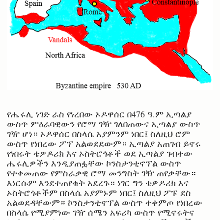
የሔሩሊ ነገድ ራስ የነረበው ኦዶዋሰር በ476 ዓ.ም ኢጣልያ
ውስጥ ምዕራባዊውን የሮማ ገዥ ገለበጠውና ኢጣልያ ውስጥ
ገዥ ሆነ። ኦዶዋሰር በስላሴ አያምንም ነበር፤ ስለዚህ ሮም
ውስጥ የነበረው ፖፕ አልወደደውም። ኢጣልያ አጠገብ ይኖሩ
የነበሩት ቴዎዶሪክ እና ኦስትሮጎቶች ወደ ኢጣልያ ገብተው
ሔሩሊዎችን እንዲያጠፏቸው ኮንስታንቲኖፕል ውስጥ
የተቀመጠው የምስራቃዊ ሮማ መንግስት ገዥ ጠየቃቸው።
እነርሱም እንደተጠየቁት አደረጉ። ነገር ግን ቴዎዶሪክ እና
ኦስትሮጎቶችም በስላሴ አያምኑም ነበር፤ ስለዚህ ፖፑ ደስ
አልወደዳቸውም። ኮንስታንቲኖፕል ውስጥ ተቀምጦ የነበረው
በስላሴ የሚያምነው ገዥ ሰሜን አፍሪካ ውስጥ የሚኖሩትና