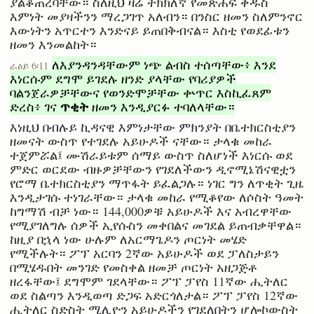
ያልቆጠረባቸው። ስለዚህ ዛሬ ትክክለኛ የመጽሐፍ ቅዱስ
እምነት መያዛችንን ማረጋገጥ አለብን። በንስር ዘመን ስለምንኖር
እውነትን አጥርተን እንድናይ ይጠበቅብናል። እስቲ የወደፊቱን
ዘመን እንመልከት።
ለእያንዳንዳቸውም ነጭ ልብስ ተሰጣቸው፥ እንደ
ራዕይ 6፡11
እነርሱም ደግሞ ይገደሉ ዘንድ ያላቸው የባሪያዎች
ባልንጀራዎቻቸውና የወንድሞቻቸው ቍጥር እስኪፈጸም
ጥቂት
ድረስ፥ ገና
ዘመን እንዲያርፉ ተባለላቸው።
እነዚህ በብሉይ ኪዳናዊ እምነታቸው ምክንያት በቤተክርስቲያን
ዘመናት ውስጥ የተገደሉ አይሁዶች ናቸው። ታላቁ መከራ
ተጀምሯል፤ ሙሽራይቱም ሰማይ ውስጥ ስለሆነች እነርሱ ወደ
ምድር ወርደው ብዙዎቻቸውን የገደለችውን ዲኖሚኔሽናዊቷን
የሮማ ቤተክርስቲያን ማጥፋት ይፈልጋሉ። ነገር ግን ለጥቂት ጊዜ
እንዲታገሱ ተነገራቸው። ታላቁ መከራ የሚቆየው ለሶስት ዓመት
ከግማሽ ብቻ ነው። 144,000ዎቹ አይሁዶች እና አብረዋቸው
የሚያገለግሉ ሰዎች ኢየሱስን መቀበልና መገደል ይጠብቃቸዋል።
ከዚያ በኋላ ነው ሁሉም ለአርማጌዶን ጦርነት መሄድ
የሚችሉት። ፖፕ አርባን 2ኛው አይሁዶች ወደ ፓለስታይን
በሚሄዱበት መንገድ የመስቀል ዘመቻ ጦርነት አዘጋጅቶ
ዘረፋቸው፤ ደግሞም ገደላቸው። ፖፕ ፓየስ 11ኛው ሒትለር
ወደ ስልጣን እንዲወጣ ድጋፍ አድርጎለታል። ፖፕ ፓየስ 12ኛው
ሒትለር ስድስት ሚሊዮን አይሁዶችን የገደለበትን ሆሎኮውስት