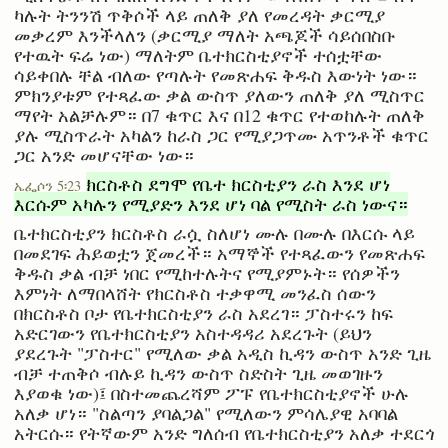
ካሉት ትንንሽ ጥቅሶች ላይ ጠለቅ ያለ የመረዳት ቃርሚያ
መቃረም እንችላለን (ቃርሚያ ማለት አጫጆች ሳይሰበስቡ
የተዉት ፍሬ ነው) ማለትም ቤተክርስቲያኖች ተሰቷቸው
ሳይቀበሉ ቸል ብለው የጣሉት የመጽሐፍ ቅዱስ እውነት ነው።
ምክንያቱም የተጻፈው ቃል ውስጥ ያለውን ጠለቅ ያለ ሚስጥር
ማየት አልቻሉም። በ7 ቁጥር እና በ12 ቁጥር የተወከሉት ጠለቅ
ያሉ ሚስጥራት አካልን ከራስ ጋር የሚያጋጥሙ አጥንቶች ቁጥር
ጋር አንድ መሆናቸው ነው።
ክርስቶስ ደግሞ የቤተ ክርስቲያን ራስ እንደ ሆነ
ኤፌሶን 5፡23
እርሱም አካሉን የሚያድን እንደ ሆነ ባል የሚስት ራስ ነውና።
ቤተክርስቲያን ክርስቶስ ራሷ ስለሆነ ሙሉ በሙሉ በእርሱ ላይ
በመደገፍ ሕይወቷን ጀመረች። አማኞች የተጻፈውን የመጽሐፍ
ቅዱስ ቃል ብቻ ነበር የሚከተሉትና የሚያምኑት። የሰዎችን
እምነት ለማበላሸት የክርስቶስ ተቃዋሚ መንፈስ ሰውን
በክርስቶስ ቦታ የቤተክርስቲያን ራስ አደረገ። ፓስተሩን ከፍ
አድርገውን የቤተክርስቲያን አስተዳዳሪ አደረጉት (ይህን
ያደረጉት "ፓስተር" የሚለው ቃል አዲስ ኪዳን ውስጥ አንድ ጊዜ
ብቻ ተጠቅሶ ብሉይ ኪዳን ውስጥ ስድስት ጊዜ መወገዙን
እያወቁ ነው)፤ በስተመጨረሻም ፖፑ የቤተክርስቲያኖች ሁሉ
አለቃ ሆነ። "ስልጣን ያባልጋል" የሚለውን ምሳሌያዊ አባባል
አትርሱ። የትኛውም አንድ ግለሰብ የቤተክርስቲያን አለቃ ተደርጎ