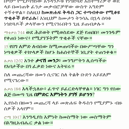
በጣም የሚያሳዝነው አንዳንዶቹ የነጎድጓድ አስተማሪዎች ወደ
ላይ በመነጠቅ ፈንታ መቃብሮቻቸው ውስጥ አግድም
ከመጽሐፍ ቅዱስ ጋር ተጣብቀው የሚቆዩ
ተኝተዋል። ስለዚህ
ጥቂቶች ይኖራሉ
፤ እነዚህም ከሙታን ትንሳኤ በኋላ ሰባቱ
ነጎድጓዶች ቃላቸውን የሚናገሩበትን ጊዜ ይጠብቃሉ።
ወደ ሕይወት የሚወስደው ደጅ የጠበበ፥ መንገዱም
ማቴዎስ 7፡14
የቀጠነ ነውና፥ የሚያገኙትም ጥቂቶች ናቸው።
የበግ ለምድ ለብሰው ከሚመጡባችሁ በውሥጣቸው ግን
15
ነጣቂዎች ተኵላዎች ከሆኑ ከሐሰተኞች ነቢያት ተጠንቀቁ።
ታናሽ መንጋ
አንተ
፥ መንግሥትን ሊሰጣችሁ
ሉቃስ 12፡32
የአባታችሁ በጎ ፈቃድ ነውና አትፍሩ።
ስለ መጨረሻው ዘመን ሲናገር ስለ ትልቅ ቡድን አይደለም
የሚናገረው።
እላችኋለሁ፥ ፈጥኖ ይፈርድላቸዋል። ነገር ግን የሰው
ሉቃስ 18፡8
በምድር እምነትን ያገኝ ይሆንን
ልጅ በመጣ ጊዜ
?
ኢየሱስ በዘመን መጨረሻ ላይ መጽሐፍ ቅዱስን የሚያምኑ ብዙ
ሰዎች አላየም።
እንግዲያስ እምነት ከመስማት ነው መስማትም
ሮሜ 10፡17
በእግዚአብሔር ቃል ነው።