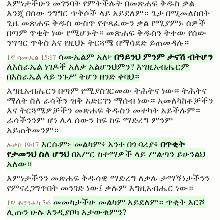
እምነታችሁን መገንባት የምትችሉት በመጽሐፍ ቅዱስ ቃል
እንጂ በሰው ንግግር ጥቅሶች ላይ አይደለም። ጌታ በሚመለስበት
ጊዜ መጽሐፍ ቅዱስ ውስጥ የተጻፈውን ቃል የሚያምኑ ሰዎች
በጣም ጥቂት ነው የሚሆኑት። መጽሐፍ ቅዱስን ትተው የሰው
ንግግር ጥቅስ እና የዚህኑ ትርጓሜ በማሳደድ ይጠመዳሉ።
በዓይንህ ምንም ታናሽ ብትሆን
ሳሙኤልም አለ፦
1ኛ ሳሙኤል 15፡17
ለእስራኤል ነገዶች አለቃ አልሆንህምን? እግዚአብሔርም
በእስራኤል ላይ ንጉሥ ትሆን ዘንድ ቀባህ።
እግዚአብሔርን በጣም የሚያስገርመው ትሕትና ነው። ትሕትና
ማለት ስለ ራሳችን ዝቅ አድርገን ማሰብ ነው። አመለካከቶቻችን
እና ትርጓሜዎቻችን መጽሐፍ ቅዱስን መተካት አይችሉም።
ራሳችንንም ሆነ ሌላ ሰውን ከፍ ከፍ ማድረግ ምንም
አይጠቅመንም።
በጥቂት
እርሱም፦ መልካም፥ አንተ በጎ ባሪያ፥
ሉቃስ 19፡17
የታመንህ ስለ ሆንህ
በአሥር ከተማዎች ላይ ሥልጣን ይሁንልህ
አለው።
እምነታችንን መጽሐፍ ቅዱሳዊ ማድረግ ለቃሉ ታማኝነታችንን
የምናረጋግጥበት መንገድ ነው፤ ቃሉም እግዚአብሔር ነው።
መመካታችሁ መልካም አይደለም። ጥቂት እርሾ
1ኛ ቆሮንቶስ 5፡6
ሊጡን ሁሉ እንዲያቦካ አታውቁምን?