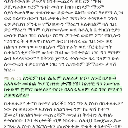
ሳያስተውለው ይቆይና በስተመጨረሻ ወደ ሮም ግዛት
ይሸጋገራል። የሮም ግዛት ውስጥ ከገቡ በኋላም ማንም
ሳያስተውላቸው ተደብቀው ቆይተው ዩልየስ ቄሳር ዓለምን ሊገዛ
ወደ ስልጣን በወጣ ጊዜ ታዋቂነትና ገናናነትን ተጎናጸፉ። ንጉስ
ቴዎዶሲየስ ፖንቲፍ የሚባለውን ማዕረግ አልቀበልም ባለ ጊዜ
ይህ ማዕረግ ማንም ሳያስተውለው ወደ ካቶሊክ ቤተክርስቲያን
ውስጥ ሾልኮ ገባ። ስለዚሀ የሮማ ፖንቲፍ ወይም ፖፕ የባቢሎን
ሚስጥራት ተጽእኖ በዓለም ዙርያ በተሰራጩ ጊዜ ነው ወደ
ስልጣን የወጣው። የባቢሎን ሚስጥራት ወደ ፕሮቴስታንት
ቤተክርስቲያኖችም ውስጥ ሾልከው ገብተዋል፤ ነገር ግን ማንም
ልብ አላላቸውም። ከትንሽ ጅማሬ ተነስተው ዛሬ ዓለምን ሁሉ
ለመውረስ ተቃርበዋል። ነገር ግን ኢየሱስም ጅማሬው ታናሽ
ነበረ።
አንቺም ቤተ ልሔም ኤፍራታ ሆይ፥ አንቺ በይሁዳ
ሚክያስ 5፡2
ታናሽ
አእላፋት መካከል ትሆኚ ዘንድ
ነሽ፤ ከአንቺ ግን አወጣጡ
ከቀድሞ ጀምሮ ከዘላለም የሆነ፥ በእስራኤልም ላይ ገዥ የሚሆን
ይወጣልኛል።
ቤተልሔም ታናሽ ከተማ ነበረች። ነገር ግን ኢየሱስ በቤተልሔም
ነው የተወለደው። ኢየሱስ አገልግሎቱንም ከታናሽ ከተማ
ጀመረ፤ በአገልግሎቱ መጨረሻም መንፈስ ቅዱስን ሊቀበሉ
የተሰበሰቡ 120 ተከታዮች ብቻ ነበሩት። ስለዚህ በመጀመሪያው
ምጻቱ ኢየሱስ አገልግሎቱን ያጠናቀቀው ጥቂት ተከታዮች ብቻ