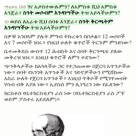
ገና አታስተውሉምን? ለአምስቱ ሺህ አምስቱ
ማቴዎስ 16፡9
ስንት መሶብም እንዳነሣችሁ
እንጀራ፥
ትዝ አይላችሁምን?
ስንት ቅርጫትም
ወይስ ለአራቱ ሺህ ሰባቱ እንጀራ፥
10
እንዳነሣችሁ
ትዝ አይላችሁምን?
ሰዎቹ አንበላም ያሉት ምግብ ትኩረቱን ስቦታል። 12 መሶቦች
እና 7 መሶቦች ነበሩ። የነዚህ ሁለት ቁጥሮች ትርጉም ምንድነው?
ቤተመቅደሱ ውስጥ 12 ሕብስት እና ሰባት ቅርንጫፍ ያለው
መቅረዝ ነበሩ። እነዚህ ቁጥሮች ለምን ተደገሙ?
ጭንቅላታችሁ ከአካላችሁ ጋር የተጋጠመው በጀርባ አጥንታችሁ
ነው። ሰባት የአንገት አጥንቶች እና ጎድኖቻችሁን የሚሸከሙ
አስራ ሁለት የጀርባ አጥንቶች። እነዚህ ጥቅሶች የሚገጥሙበት
ሃሳብ ብቅ እያለ ነው። ኢየሱስ ምን ሊነግረን ነው የፈለገው?
ክርስቶስ የቤተክርስቲያን ራስ ነው (የቤተክርስቲያን ራስ ፖፑ
ወይም ፓስተሩ አይደለም)።