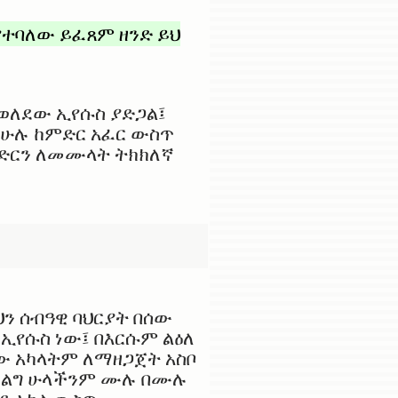
ተባለው ይፈጸም ዘንድ ይህ
ወለደው ኢየሱስ ያድጋል፤
 ሁሉ ከምድር አፈር ውስጥ
ምድርን ለመሙላት ትክክለኛ
ህን ሰብዓዊ ባህርያት በሰው
 ኢየሱስ ነው፤ በእርሱም ልዕለ
ው አካላትም ለማዘጋጀት አስቦ
ሚፈልግ ሁላችንም ሙሉ በሙሉ