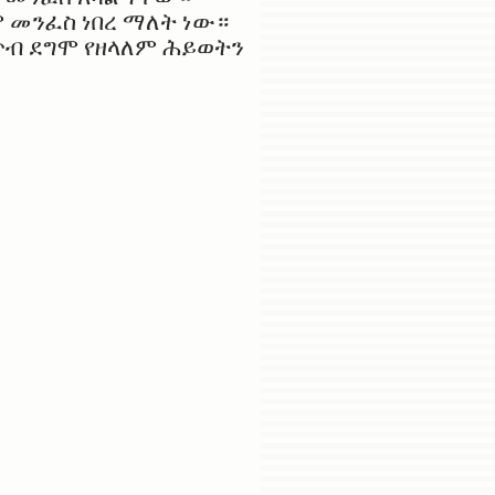
 መንፈስ ነበረ ማለት ነው።
ጥብ ደግሞ የዘላለም ሕይወትን