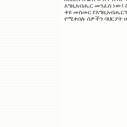
እግዚአብሔር መንፈስ ነው፤ 
ቀዩ መስመር የእግዚአብሔርን
የሚቀበሉ ሰዎችን ባህርያት 