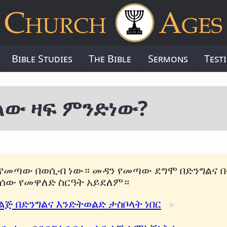
Bible Studies
The Bible
Sermons
Test
ለው ዛፍ ምንድነው?
 የመጣው በወሲብ ነው። መዳን የመጣው ደግሞ በድንግልና በ
ሰው የመዋለድ ስርዓት አይደለም።
ጅ በድንግልና እንድትወልድ ታስቦላት ነበር