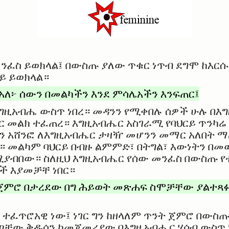
መንፈስ ይወክላል፤ በውስጡ ያለው ጥቁር ነጥብ ደግሞ ከእር
ይ ይወክላል።
ለ፦ ሰውን በመልካችን እንደ ምሳሌአችን እንፍጠር፤
ዚአብሔ ውስጥ ነበረ። መዳንን የሚቀበሉ ሰዎች ሁሉ በእ
ሔር መልክ ተፈጠረ። እግዚአብሔር አስገራሚ የባህርይ ጥንካ
 አሸንፎ ለእግዚአብሔር ታዛዥ መሆንን መማር አለበት ማ
። መልካም ባህርይ በብዙ ልምምድ፣ በትግል፣ እውነትን በ
ያብበው። ስለዚህ እግዚአብሔር የሰው መንፈስ በውስጡ 
ች እያመቻቸ ነበር።
ጀምሮ በታረደው በግ ሕይወት መጽሐፍ ስሞቻቸው ያልተጻፉ
 ተፈጥሮአዊ ነው፤ ነገር ግን ከዘላለም ጥንት ጀምሮ በውስ
ጣቸው ቅዱሳን ከመጀመሪያው በእግዚአብሔር ሃሳብ ውስጥ 