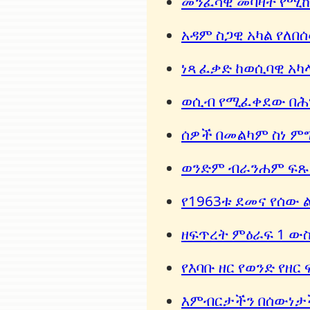
መንፈሳዊ መባዛት የሚከ
አዳም ስጋዊ አካል የለበ
ነጻ ፈቃድ ከወሲባዊ አ
ወሲብ የሚፈቀደው በሕግ
ሰዎች በመልካም ስነ ም
ወንድም ብራንሐም ፍጹም
የ1963ቱ ደመና የሰው 
ዘፍጥረት ምዕራፍ 1 ውስ
የእባቡ ዘር የወንድ የዘ
እምብርታችን በሰውነታች