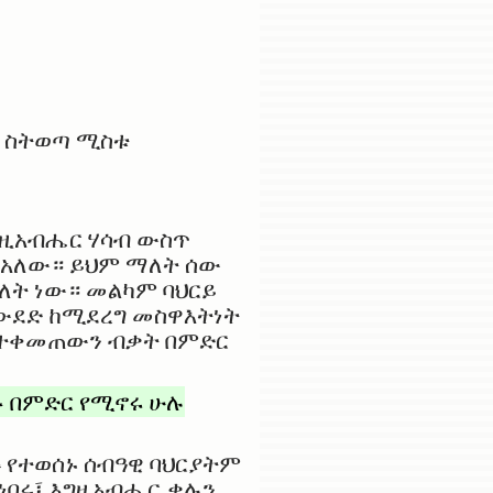
ሱ ስትወጣ ሚስቱ
ግዚአብሔር ሃሳብ ውስጥ
ሬ አለው። ይህም ማለት ሰው
ለት ነው። መልካም ባህርይ
መውደድ ከሚደረግ መስዋእትነት
የተቀመጠውን ብቃት በምድር
 በምድር የሚኖሩ ሁሉ
ጡ የተወሰኑ ሰብዓዊ ባህርያትም
ነበሩ፤ እግዚአብሔር ቃሉን