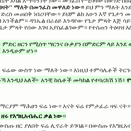
በሴት አካል አማካኝነት ነው። መንፈስ የሚባዛው በወንድ በኩ
ባዛት" ማለት በመንፈስ መዋለድ ነው።
ይህ ምን ማለት እን
ረስ መጠበቅ ነበረባቸው። ይህም ልክ አሁን እኛ የጌታን
 አንችልም። ዳንኤል በራዕይ እንዳየው የጌታ ምጻት እጅ ሳ
ጌታ ምጻት የሰው እገዛ አያስፈልገውም። የተሰጠን ትዕዛዝ 
ምድር ዘርን የሚሰጥ ሣርንና ቡቃያን በምድርም ላይ እንደ 
 እንዲሁም ሆነ።
ው ፍሬው ውስጥ ነው ማለት ነው። እነዚህ ተምሳሌቶች ት
የ
ኻ እንዲህ አለች፦ አንቺ ከሴቶች መካከል የተባረክሽ ነሽ፥
የማርያም ማሕፀን ፍሬ ነው። እናት ፍሬ የምታፈራ ዛፍ ናት።
ዘሩ የእግዚአብሔር ቃል ነው
-
።
ስጡ ዘር ያለበት ፍሬ ሊኖራት ይገባል። በውስጡ የእግዚአ