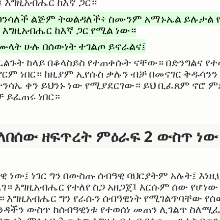
 እግዚአብሔር ከእኛ ጋር።
ትፀንሳለች ልጅም ትወልዳለች፥ ስሙንም አማኑኤል ይሉታል የ
እግዚአብሔር ከእኛ ጋር የሚል ነው።
ሙላት ሁሉ በሰውነት ተገልጦ ይኖራልና፤
ልጉት ከላይ በቆላስይስ የተጠቀሱት ናቸው። በድንግልና የተ
ም ነበር። ከዚያም ኢየሱስ ቃሉን ብቻ በመናገር ቅዱሳንን
ትንሳኤ ቀን ይህንኑ ነው የሚያደርገው። ይህ ቢፈጸም ኖሮ 
 ይፈጠሩ ነበር።
የለበሰው ዘፍጥረት ምዕራፍ 2 ውስጥ ነው
 ነው፤ ነገር ግን በውስጡ ሰብዓዊ ባህርያትም አሉት፤ እነዚ
። እግዚአብሔር የተለየ ስጋ አዘጋጀ፤ እርሱም ሰው የሆነው
። እግዚአብሔር ግን የራሱን ሰብዓዊነት የሚገልጥባቸው የሰ
ዳንዳችን ውስጥ ከሰብዓዊነቱ የተወሰነ መጠን ሊገልጥ ስለ