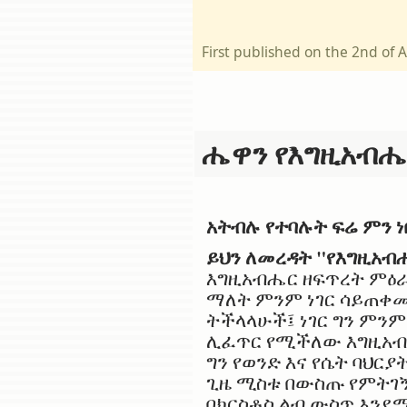
First published on the 2nd of
ሔዋን የእግዚአብሔር
አትብሉ የተባሉት ፍሬ ምን ነ
ይህን ለመረዳት "የእግዚአብ
እግዚአብሔር ዘፍጥረት ምዕራ
ማለት ምንም ነገር ሳይጠቀሙ
ትችላላሁች፤ ነገር ግን ምን
ሊፈጥር የሚችለው እግዚአብሔ
ግን የወንድ እና የሴት ባህር
ጊዜ ሚስቱ በውስጡ የምትገኝ
በክርስቶስ ልብ ውስጥ እንደ