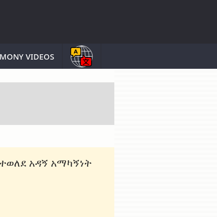
imony videos
ተወለደ አዳኝ አማካኝነት