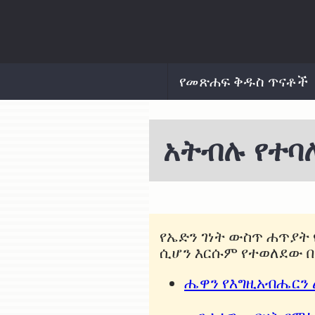
የመጽሐፍ ቅዱስ ጥናቶች
አትብሉ የተባ
የኤድን ገነት ውስጥ ሐጥያት
ሲሆን እርሱም የተወለደው በ
ሔዋን የእግዚአብሔርን ል