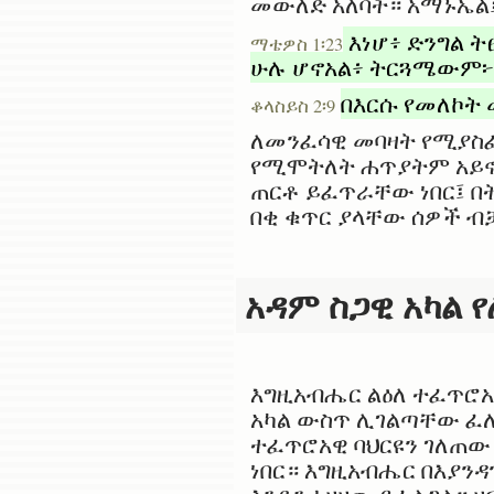
መውለድ አለባት። አማኑኤል፤
እነሆ፥ ድንግል 
ማቴዎስ 1፡23
ሁሉ ሆኖአል፥ ትርጓሜውም፦ 
በእርሱ የመለኮት 
ቆላስይስ 2፡9
ለመንፈሳዊ መባዛት የሚያስፈ
የሚሞትለት ሐጥያትም አይኖር
ጠርቶ ይፈጥራቸው ነበር፤ በ
በቂ ቁጥር ያላቸው ሰዎች ብቻ
አዳም ስጋዊ አካል 
እግዚአብሔር ልዕለ ተፈጥሮአዊ
አካል ውስጥ ሊገልጣቸው ፈለገ
ተፈጥሮአዊ ባህርዩን ገለጠው
ነበር። እግዚአብሔር በእያን