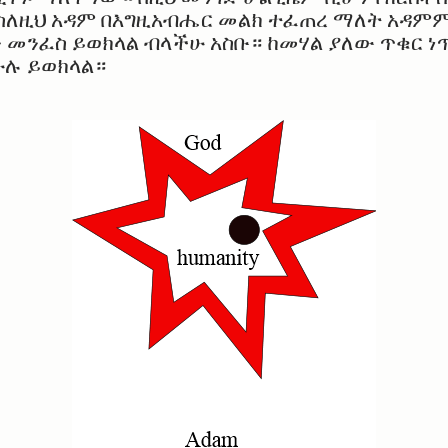
ስለዚህ አዳም በእግዚአብሔር መልክ ተፈጠረ ማለት አዳምም
 መንፈስ ይወክላል ብላችሁ አስቡ። ከመሃል ያለው ጥቁር ነ
ሁሉ ይወክላል።