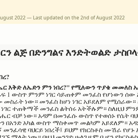
 August 2022 — Last updated on the 2nd of August 2022
ን ልጅ በድንግልና እንድትወልድ ታስቦላ
በረ?
ሔር እቅድ ለኤድን ምን ነበረ?" የሚለውን ጥያቄ መመለስ 
ፍ 1 ውስጥ ምንም ነገር ሳይጠቀም መንፈስ የሆነውን ሰው 
 መስራት ነው። መንፈስ ከሆነ ነገር አይደለም የሚሰራው። 
ም ነገር ተጠቅማች መንፈስ ልትሰሩ አትችሉም። ስለዚህ ምን
ር ብቻ ነው። አዳም በመንፈሱ ውስጥ የተወሰኑ የሴት ባህ
ያትን በአንድ አካል ውስጥ ማስቀመጥ መልካም አይደለም። አዳ
 መንፈሳዊ ባህርይ ነበረች፤ ይህም የክርስቶስ ሙሽራ የሆኑ
ሚገኙ ማለት ነው። በዚህ መንገድ ሁልጊዜም ቢሆን የክርስቶስ