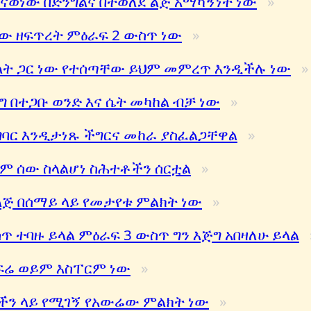
ናወነው በድንግልና በተወለደ ልጅ አማካኝነት ነው
ሰው ዘፍጥረት ምዕራፍ 2 ውስጥ ነው
ካላት ጋር ነው የተሰጣቸው ይህም መምረጥ እንዲችሉ ነው
 በተጋቡ ወንድ እና ሴት መካከል ብቻ ነው
ግባር እንዲታነጹ ችግርና መከራ ያስፈልጋቸዋል
 ሰው ስላልሆነ ስሕተቶችን ሰርቷል
ልጅ በሰማይ ላይ የመታየቱ ምልክት ነው
ጥ ተባዙ ይላል ምዕራፍ 3 ውስጥ ግን እጅግ አበዛለሁ ይላል
ር ፍሬ ወይም እስፐርም ነው
ን ላይ የሚገኝ የአውሬው ምልክት ነው