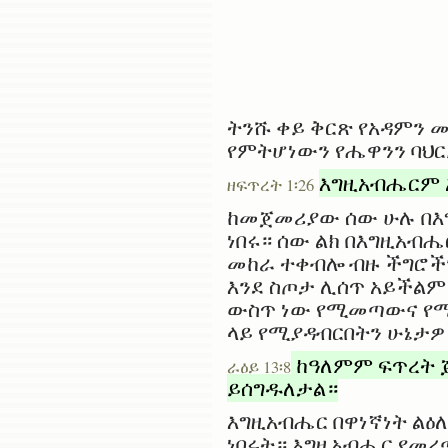
ትንሹ ቀይ ቅርጽ የአዳምን 
የምትሆነውን የሔዋንን ባህር
እግዚአብሔርም አ
ዘፍጥረት 1፡26
ከመጀመሪያው ሰው ሁሉ በእግ
ነበሩ። ሰው ልክ በእግዚአብ
መከራ ተቀብሎ ብዙ ችግሮችን
እንደ ስጦታ ሊሰጥ አይችልም
ውስጥ ነው የሚመጣውና የሚ
ላይ የሚያዳብርበትን ሁኔታዎ
ከዓለምም ፍጥረት 
ራዕይ 13፡8
ይሰግዱለታል።
እግዚአብሔር በዋነኛነት ልዕለ
ነበሩት። እግዚአብሔር የመረ