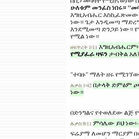
በስጋ መባዛት የሚከናወነው 
ሁለቱም መንፈስ ነበሩ። "መ
እግዚአብሔር እስኪፈጽመው ድ
ነው። ጌታ እንዲመጣ ማድረግ
እንደሚመጣ ድንጋይ ነው። የ
የሚል ነው።
እግዚአብሔርም፦ 
ዘፍጥረት 1፡11
የሚያፈራ ዛፍን
ታብቅል አለ፤
"ተባዙ" ማለት ዘሩ የሚገኘ
በታላቅ ድምፅም ጮ
ሉቃስ 1፡42
ነው።
በድንግልና የተወለደው ልጅ 
ምሳሌው ይህ ነው፡
ሉቃስ 8፡11
ፍሬያማ ለመሆን ማርያም በው