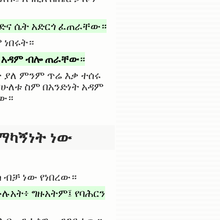
ድና ሴት አድርጎ ፈጠራቸው።
 ነበሩት።
አዳም ብሎ ጠራቸው
ን
።
 ያለ ምንም ጥሬ እቃ ተሰሩ
የሁለቱ ስም በአንድነት አዳም
ራው።
ማካኝነት ነው
 ብቻ ነው የነበረው።
ሉአት፥ ግዙአትም፤ የባሕርን