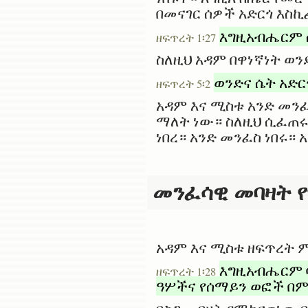
በመናገር ሰዎች አድርጎ እስ
እግዚአብሔርም 
ዘፍጥረት 1፡27
ስለዚህ አዳም በዋነኛነት ወን
ወንድና ሴት አድ
ዘፍጥረት 5፡2
አዳም እና ሚስቱ አንድ መን
ማለት ነው። ስለዚህ ሲፈጠሩ 
ነበረ። አንድ መንፈስ ነበሩ።
መንፈሳዊ መባዛት የ
አዳም እና ሚስቱ ዘፍጥረት 
እግዚአብሔርም 
ዘፍጥረት 1፡28
ዓሦችና የሰማይን ወፎች በ