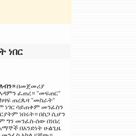
ት ነበር
አለብን።
በመጀመሪያ
አዳምን ፈጠረ። "መፍጠር"
ከዛፍ ጠረጴዛ "መስራት"
ም ነገር ሳይጠቀም መንፈስን
ርያትም ነበሩት። በስጋ ሲሆን
ም ግን መንፈስ-ሰው በነበረ
 አማኞች በአንድነት ሁልጊዜ
 መንፈስ አካል ናቸው።