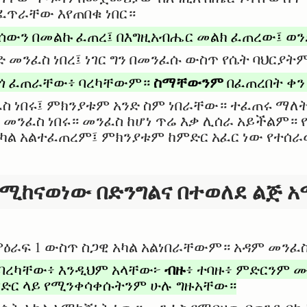
ኪፈጥራቸው እየጠበቁ ነበር።
ሰውን በመልኩ ፈጠረ፤ በእግዚአብሔር መልክ ፈጠረው፤ ወን
ድ መንፈስ ነበረ፤ ነገር ግን በመንፈሱ ውስጥ የሴት ባህርያትም
ስማቸውንም
ርጎ ፈጠራቸው፥ ባረካቸውም።
በፈጠረበት ቀ
ፈስ ነበሩ፤ ምክንያቱም አንድ ስም ነበራቸው። ተፈጠሩ ማለት
መንፈስ ነበሩ። መንፈስ ከሆነ ጥሬ እቃ ሊሰራ አይችልም። 
 አካል አልተፈጠረም፤ ምክንያቱም ከምድር አፈር ነው የተሰ
ሚከናወነው በድንግልና በተወለደ ልጅ አ
ምዕራፍ 1 ውስጥ ስጋዊ አካል አልነበራቸውም። አዳም መንፈስ
ብዙ
ባረካቸው፥ እንዲህም አላቸው፦
፥ ተባዙ፥ ምድርንም ሙ
ምድር ላይ የሚንቀሳቀሱትንም ሁሉ ግዙአቸው።