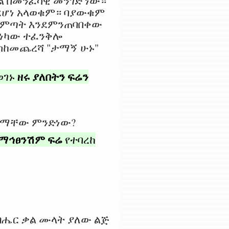
ል በመንፈሳዊ መንገድ ነው።
ደሆነ አላወቁም። ባያውቁም
 መምጣት እንደምንጠባበቀው
ይነካው ተፈንቅሎ
እስከመጨረሻ "ታማኝ ሁኑ"
ዘሩ ያለበትን ፍሬን
ወገኑ
ርጉማቸው ምንድነው?
ማኅፀንሽም ፍሬ
የተባረከ
ብሔር ቃል ሙላት ያለው ልጅ