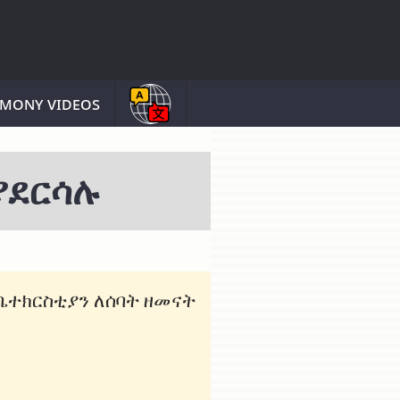
imony videos
ያደርሳሉ
ቤተክርስቲያን ለሰባት ዘመናት