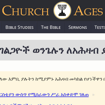
Bible Studies
The Bible
Sermons
Test
አገልጋዮች ወንጌሉን ለአሕዛብ 
ለው እምቢ ያሉትን ከሚያምኑ አሕዛብ መካከል የሆነችዋን 
ክርስቲያን ውስጥ የሚሰራውን ሥራ አስቀድሞ ገለጠ