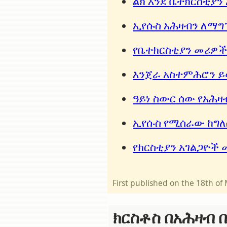
ልክ እንደ ቤተክርስቲያ
ኢየሱስ አሕዛብን ለማግ
የቤተክርስቲያን መሪዎ
እንጀራ አስተምሕሮን ይ
ዓይነ ስውር ሰው የአሕዛ
ኢየሱስ የሚሰራው ከግለ
የክርስቲያን አገልጋዮች
First published on the 18th o
ክርስቶስ በአሕዛብ