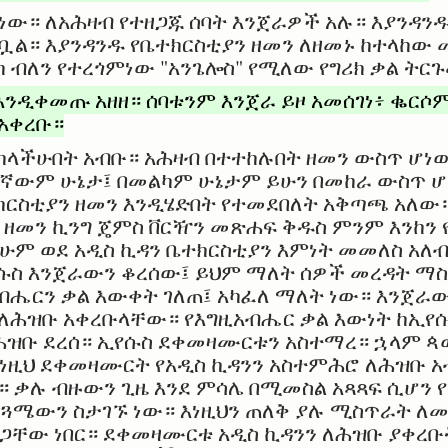
ነው። ለአሕዛብ የተዘጋጁ ሰባት እንጀራዎች አሉ። እያንዳንዱ
ቧል። እያንዳንዱ የቤተክርስቲያን ዘመን ለዘመኑ ከተላከው 
ክ ብለን የተረጎምነው "አንጌሎስ" የሚለው የግሪክ ቃል ት
ንዲቀመጡ አዘዘ። ሰባቱንም እንጀራ ይዞ አመሰገነ፥ ቈርሶ
አቀረቡ።
ላችሁበት አብቡ። አሕዛብ በተተከሉበት ዘመን ውስጥ ሆነ
ትኛውም ሁኔታ፤ በመልካም ሁኔታም ይሁን በመከራ ውስጥ 
ክርስቲያን ዘመን እንዲሄድበት የተመደበለት አቅጣጫ አለው።
ዘመን ኪንግ ጄምስ ቨርዥን መጽሐፍ ቅዱስ ምንም እንከን 
ሁም ወደ አዲስ ኪዳን ቤተክርስቲያን እምነት መመለስ አለ
ሱስ እንጀራውን ቆረሰው፤ ይህም ማለት ሰዎች መረዳት ማ
ብሔርን ቃል እውቀት ገለጠ፤ አካፈለ ማለት ነው። እንጀራ
ሕዝቡ አቀረቡላቸው። የእግዚአብሔር ቃል እውነት ከኢየ
ዝቡ ደረሰ። ኢየሱስ ደቀመዛሙርቱን አስተማረ። ኋላም ጳው
ነዚህ ደቀመዛሙርት የአዲስ ኪዳንን አስተምሕሮ ለሕዝቡ አ
ቃሉ ብዙውን ጊዜ እንደ ምሳሌ በሚመስል አጻጻፍ ሲሆን 
ጓሜውን ስታገኙ ነው። እነዚህን ጠለቅ ያሉ ሚስጥራት ለ
ጋቸው ነበር። ደቀመዛሙርቱ አዲስ ኪዳንን ለሕዝቡ ያቀረቡት