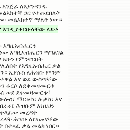
 እንጀራ ለእያንዳንዱ
መልእክተኛ ጋር የተመደበለት
ርጉሙ መልእክተኛ ማለት ነው።
ም እንዲያቀርቡላቸው ለደቀ
ው እግዚአብሔርን
ሆነው እግዚአብሔርን ማገልገል
 አሁን የምንኖርበት
የሌለበት የእግዚአብሔር ቃል
ብን። ኢየሱስ ለሕዝቡ ምንም
ስተዋል እና ወደ ውስጣቸው
ውን ቆርሶ ለደቀመዛሙርቱ
ሱስ ወደ ደቀመዛሙርቱ፤
ሎስ፣ ማርቆስ፣ ሉቃስ፣ እና
ብራሩ፤ ሕዝቡም እነዚህን
የተጻፈው መረዳት
መረዳት ሕዝቡ ለየዘመናቸው
 በተጻፈ ቃል መልክ ነበር።