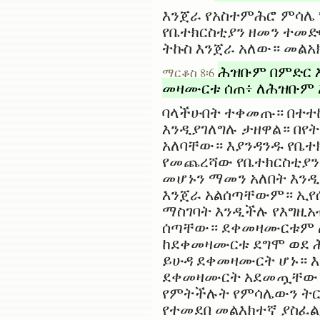
እንጀራ የአስተምሕሮ ምሳሌ 
የቤተክርስቲያን ዘመን ተመድ
ትኩስ እንጀራ አለው። መልአ
ሕዝቡም በምድር እ
ማርቆስ 8፡6
መዛሙርቱ ሰጠ፥ ለሕዝቡም 
ባላችሁበት ተቀመጡ። በተተከ
እንዲያገለግሉ ታዘዋል። በየ
አለባቸው። እያንዳንዱ የቤተ
የመጨረሻው የቤተክርስቲያን 
መሆኑን ማመን አለበት እንዲ
እንጀራ አልሰጣቸውም። ኢየ
ማስገባት እንዲችሉ የእግዚአ
ሰጣቸው። ደቀመዛሙርቱም ለ
ከደቀመዛሙርቱ ደግሞ ወደ ሕ
ይሁዳ ደቀመዛሙርት ሆኑ። እ
ደቀመዛሙርት አደመጧቸው። 
የምትችሉት የምሳሌውን ትር
የተመደበ መልእክተኛ ያስፈል