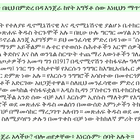
በዚህ በምድረ በዳ እንጀራ ከየት አግኝቶ ሰው እነዚህን ማ
ዓይነት የተለያዩ ዲኖሚኔሽናዊ እና ዲኖሚኔሽናዊ ያልሆኑ ቤተክ
 መጽሐፍ ቅዱስ ትርጉሞች አሉ። በዚሁ ሁሉ ግርግር መሃል 
ይኖራል እንጂ አያገኝም። ይህ መንፈሳዊ ምድረ በዳ ነው። "
 ማንም አይችልም። ሉተር የተወሰኑ ስሕተቶችን አርሞ ሰዎ
ስለ ቅድስና እና ስለ ወንጌል ስርጭት ተጨማሪ እውነቶችን 
ስጦታዎችን አመጣ ግን በ1917 በዲኖሚኖሽን ተከፋፍሎ ዓ
ጣ፤ ነገር ግን ተከታዮቹ የእርሱን ንግግር ከእግዚአብሔር 
ር ድምጽ ነው አሉ። የእርሱን ንግግሮች አሳስተው በመተር
ሕርቶች አድርገው አዘጋጅተዋል። ስለዚህ መንፈሳዊው ምድረ 
 መካከል ተስፋፍቷል። አዲስ ኪዳን ፓስተርን የቤተክርስቲ
የሚችል አንድ ሰው ብቻ አለ፤ እርሱም ኢየሱስ ማለትም የእ
ች ወደ መጽሐፍ ቅዱስ መልሰን በመውሰድ እምነታችን ትክ
ብቻ በማመሳከር ማረጋገጥ አለብን። መጽሐፍ ቅዱስ ወደ 
 ስለሚያሳየን ቃሉን በመጥቀስ ብቻ ነው ትክክለኛ ምሪት 
ንጀራ አላችሁ? ብሎ ጠየቃቸው፥ እነርሱም፦ ሰባት አሉት።