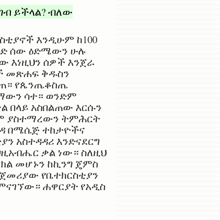
ጥገብ ይችላል? ብለው
ርስቲያኖች እንዲሁም ከ100
አንድ ሰው ዕድሜውን ሁሉ
ሰው እነዚህን ሰዎች እንጀራ
ች መጽሐፍ ቅዱስን
ገለጠ። የጴንጤቆስጤ
ላማውን ሳተ። ወንድም
ቃል በላይ አስበልጠው እርሱን
ጎም ያስተማረውን ትምሕርት
በዳ በሜሴጅ ተከታዮችና
ያን አስተዳዳሪ እንድናደርግ
ግዚአብሔር ቃል ነው። ስለዚህ
ክል መሆኑን ከኪንግ ጄምስ
መጀመሪያው የቤተክርስቲያን
የምናገኘው። ሐዋርያት የአዲስ