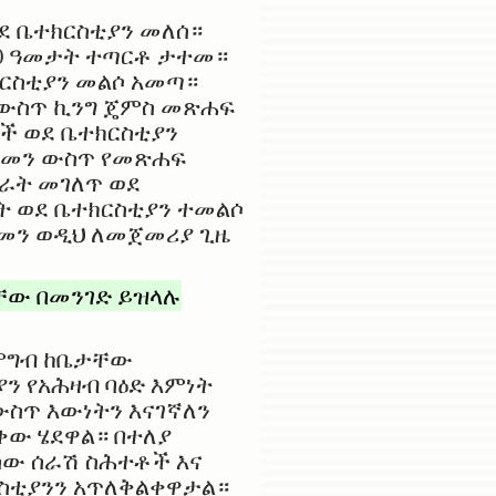
ደ ቤተክርስቲያን መለሰ።
60 ዓመታት ተጣርቶ ታተመ።
ክርስቲያን መልሶ አመጣ።
 ውስጥ ኪንግ ጄምስ መጽሐፍ
ች ወደ ቤተክርስቲያን
ዘመን ውስጥ የመጽሐፍ
ራት መገለጥ ወደ
ት ወደ ቤተክርስቲያን ተመልሶ
መን ወዲህ ለመጀመሪያ ጊዜ
ቸው በመንገድ ይዝላሉ
 ምግብ ከቤታቸው
 የአሕዛብ ባዕድ እምነት
ውስጥ እውነትን እናገኛለን
ቀው ሄደዋል። በተለያ
ሰው ሰራሽ ስሕተቶች እና
ክርስቲያንን አጥለቅልቀዋታል።