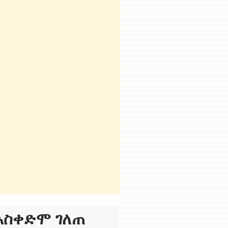
አስቀድሞ ገለጠ