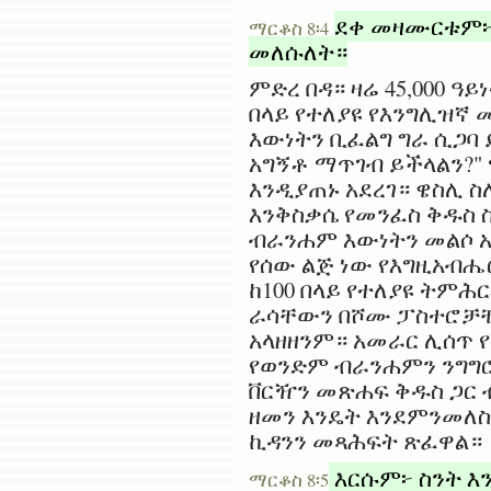
ደቀ መዛሙርቱም፦ 
ማርቆስ 8፡4
መለሱለት።
ምድረ በዳ። ዛሬ 45,000 
በላይ የተለያዩ የእንግሊዝኛ
እውነትን ቢፈልግ ግራ ሲጋባ 
አግኝቶ ማጥገብ ይችላልን?"
እንዲያጠኑ አደረገ። ዌስሊ 
እንቅስቃሴ የመንፈስ ቅዱስ 
ብራንሐም እውነትን መልሶ አመ
የሰው ልጅ ነው የእግዚአብሔ
ከ100 በላይ የተለያዩ ትም
ራሳቸውን በሾሙ ፓስተሮቻቸው
አላዘዘንም። አመራር ሊሰጥ 
የወንድም ብራንሐምን ንግግሮ
ቨርዥን መጽሐፍ ቅዱስ ጋር 
ዘመን እንዴት እንደምንመለስ
ኪዳንን መጻሕፍት ጽፈዋል።
እርሱም፦ ስንት እ
ማርቆስ 8፡5