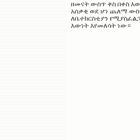
ዘመናት ውስጥ ቀስ በቀስ እ
አሰቃቂ ወደ ሆነ ጨለማ ውስ
ለቤተክርስቲያን የሚያስፈል
እውነት እየመለሳት ነው።