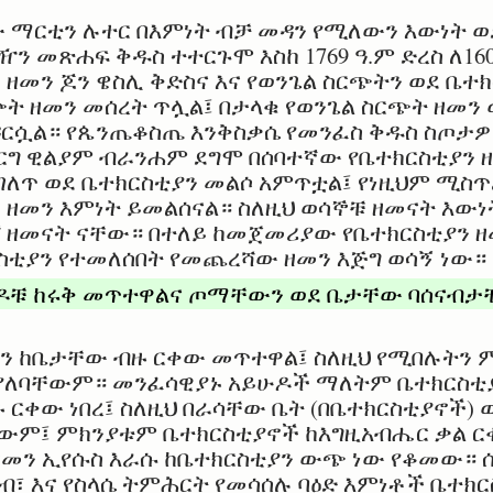
 ማርቲን ሉተር በእምነት ብቻ መዳን የሚለውን እውነት ወ
ዥን መጽሐፍ ቅዱስ ተተርጉሞ እስከ 1769 ዓ.ም ድረስ ለ1
 ዘመን ጆን ዌስሊ ቅድስና እና የወንጌል ስርጭትን ወደ ቤተ
ጭት ዘመን መሰረት ጥሏል፤ በታላቁ የወንጌል ስርጭት ዘመን
ዳርሷል። የጴንጤቆስጤ እንቅስቃሴ የመንፈስ ቅዱስ ስጦታዎ
ግ ዊልያም ብራንሐም ደግሞ በሰባተኛው የቤተክርስቲያን 
ለጥ ወደ ቤተክርስቲያን መልሶ አምጥቷል፤ የነዚህም ሚስጥ
ዘመን እምነት ይመልሰናል። ስለዚህ ወሳኞቹ ዘመናት እውነ
 ዘመናት ናቸው። በተለይ ከመጀመሪያው የቤተክርስቲያን ዘ
ቲያን የተመለሰበት የመጨረሻው ዘመን እጅግ ወሳኝ ነው።
ዶቹ ከሩቅ መጥተዋልና ጦማቸውን ወደ ቤታቸው ባሰናብታ
ያን ከቤታቸው ብዙ ርቀው መጥተዋል፤ ስለዚህ የሚበሉትን
የለባቸውም። መንፈሳዊያኑ አይሁዶች ማለትም ቤተክርስቲያን
ርቀው ነበረ፤ ስለዚህ በራሳቸው ቤት (በቤተክርስቲያኖች) 
ውም፤ ምክንያቱም ቤተክርስቲያኖች ከእግዚአብሔር ቃል ር
ዘመን ኢየሱስ እራሱ ከቤተክርስቲያን ውጭ ነው የቆመው። 
ርብ፣ እና የስላሴ ትምሕርት የመሳሰሉ ባዕድ እምነቶች ቤተ