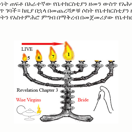
ውነት ጠፍቶ በአራተኛው የቤተክርስቲያን ዘመን ውስጥ የአሕ
ጥ ገባች። ከዚያ በኋላ በመጨረሻዎቹ ሶስት የቤተክርስቲያን
ጋትን የአስተምሕሮ ምግብ በማቅረብ በመጀመሪያው የቤተክር