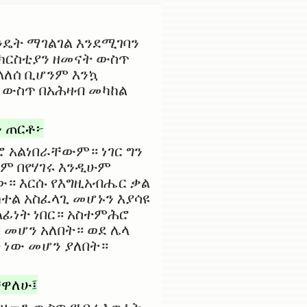
ንዴት ማገልገል እንደሚገባን
ተክርስቲያን ዘመናት ውስጥ
ላለሰ ቢሆንም እንኳ
ክ ውስጥ በአሕዛብ መካከል
 ጠርቶ፦
 አልነበራቸውም። ነገር ግን
ም በየሃገሩ እንዲሁም
ው። እርሱ የእግዚአብሔር ቃል
ል አስፈላጊ መሆኑን እያሳዩ
ፊነት ነበር። አስተምሕሮ
መሆን አለበት። ወደ ሌላ
 ነው መሆን ያለበት።
ቸዋለሁ፤