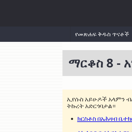
የመጽሐፍ ቅዱስ ጥናቶች
ማርቆስ 8 - 
ኢየሱስ አይሁዶች አላምን ብ
ትኩረት አድርጎባታል።
ክርስቶስ በአሕዛብ ቤተ