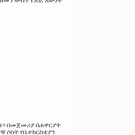
ዘመን ውስጥ የነበረ እውነት
መጣ። በመጀመሪያ በሐዋርያት
ዮቹ ሶስት የቤተክርስቲያን