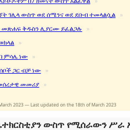
ን አይሁዶችም በ7 ዘመናት ውስጥ አልፈዋል
ኘት ገሊላ ውስጥ ወደ ሰሜንና ወደ ደቡብ ተመላልሷል
ች መጽሐፍ ቅዱስን ሊያርሙ ይፈልጋሉ
ወክላል
ብ ምሳሌ ነው
ሰቦች ጋር ብቻ ነው
 መሰረታዊ መመሪያ
f March 2023 — Last updated on the 18th of March 2023
 ቤተክርስቲያን ውስጥ የሚሰራውን ሥራ 