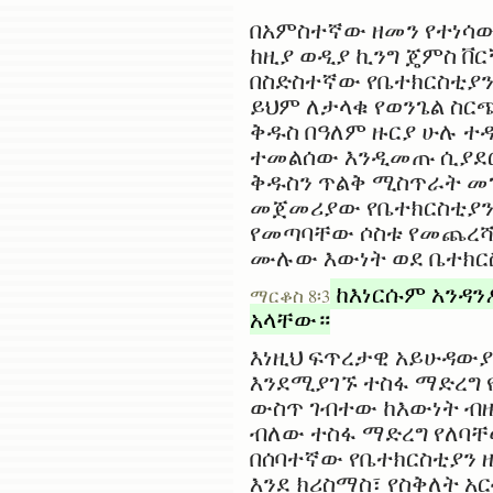
በአምስተኛው ዘመን የተነሳው
ከዚያ ወዲያ ኪንግ ጄምስ ቨር
በስድስተኛው የቤተክርስቲያን
ይህም ለታላቁ የወንጌል ስር
ቅዱስ በዓለም ዙርያ ሁሉ ተ
ተመልሰው እንዲመጡ ሲያደር
ቅዱስን ጥልቅ ሚስጥራት መገ
መጀመሪያው የቤተክርስቲያን 
የመጣባቸው ሶስቱ የመጨረሻ
ሙሉው እውነት ወደ ቤተክርስ
ከእነርሱም አንዳን
ማርቆስ 8፡3
አላቸው።
እነዚህ ፍጥረታዊ አይሁዳው
እንደሚያገኙ ተስፋ ማድረግ 
ውስጥ ገብተው ከእውነት ብዙ 
ብለው ተስፋ ማድረግ የለባቸ
በሰባተኛው የቤተክርስቲያን 
እንደ ክሪስማስ፣ የስቅለት አ