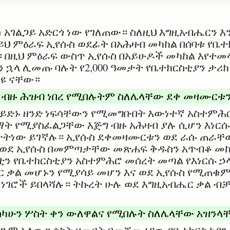
 አገልጋይ አድርጎ ነው የገለጠው። ስለዚህ እግዚአብሔርን እ
ይህ ምዕራፍ ኢየሱስ ወደፊት በአሕዛብ መካከል በሰባቱ የቤ
። በዚህ ምዕራፍ ውስጥ ኢየሱስ በአይሁዶች መካከል እየተመ
 ኋላ ሊመጡ ባሉት የ2,000 ዓመታት የቤተክርስቲያን ታሪ
ዩ ናቸው።
 ብዙ ሕዝብ ነበረ የሚበሉትም ስለሌላቸው ደቀ መዛሙርቱን
 ይድኑ ዘንድ ነፍሳቸውን የሚመግቡበት እውነተኛ አስተምሕሮ
ማት የሚያስፈልጋቸው እጅግ ብዙ አሕዛብ ያሉ ሲሆን እነርሱ
በታትነው ይገኛሉ። ኢየሱስ ደቀመዛሙርቱን ወደ ራሱ ጠራቸ
 ወደ ኢየሱስ በመምጣታቸው መጽሐፍ ቅዱስን አጥብቆ መከተ
ን የቤተክርስቲያን አስተምሕሮ መሰረት መጣል የእነርሱ ኃላ
 ቃል መሆኑን የሚያሳይ መሆን እና ወደ ኢየሱስ የሚጠቁም 
ነገሮች ይበላሻሉ። ትኩረት ሁሉ ወደ እግዚአብሔር ቃል ብቻ
እስካሁን ሦስት ቀን ውለዋልና የሚበሉት ስለሌላቸው አዝንላ