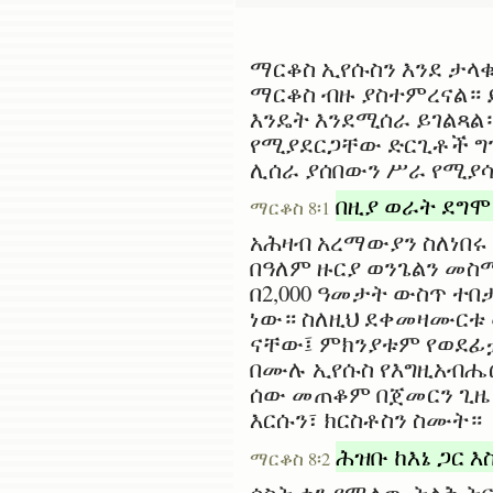
ማርቆስ ኢየሱስን እንደ ታላቁ
ማርቆስ ብዙ ያስተምረናል። 
እንዴት እንደሚሰራ ይገልጻል
የሚያደርጋቸው ድርጊቶች ግን
ሊሰራ ያሰበውን ሥራ የሚያሳ
በዚያ ወራት ደግሞ
ማርቆስ 8፡1
አሕዛብ አረማውያን ስለነበሩ
በዓለም ዙርያ ወንጌልን መስ
በ2,000 ዓመታት ውስጥ ተ
ነው። ስለዚህ ደቀመዛሙርቱ
ናቸው፤ ምክንያቱም የወደፊቷ
በሙሉ ኢየሱስ የእግዚአብሔር
ሰው መጠቆም በጀመርን ጊዜ 
እርሱን፣ ክርስቶስን ስሙት።
ሕዝቡ ከእኔ ጋር 
ማርቆስ 8፡2