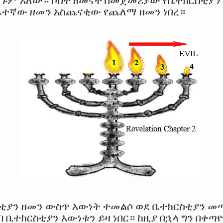
ርጉም አለው። ሶስት ዘመናት በመጀመሪያው የቤተክርስቲያን 
ራተኛው ዘመን አስጨናቂው የጨለማ ዘመን ነበረ።
ርስቲያን ዘመን ውስጥ እውነት ተመልሶ ወደ ቤተክርስቲያን 
 ቤተክርስቲያን እውነቱን ይዛ ነበር። ከዚያ በኋላ ግን በቀጣ