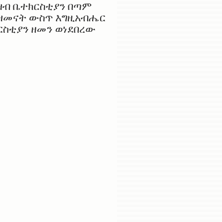
ዛብ ቤተክርስቲያን በጣም
 ዘመናት ውስጥ እግዚአብሔር
ስቲያን ዘመን ወነደበረው