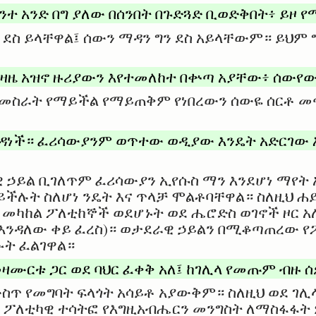
ናንተ አንድ በግ ያለው በሰንበት በጉድጓድ ቢወድቅበት፥ ይዞ
 ደስ ይላቸዋል፤ ሰውን ማዳን ግን ደስ አይላቸውም። ይህም 
ዛዜ አዝኖ ዙሪያውን እየተመለከተ በቍጣ አያቸው፥ ሰውየው
 መስራት የማይችል የማይጠቅም የነበረውን ሰውዬ ሰርቶ መ
ዳነች። ፈሪሳውያንም ወጥተው ወዲያው እንዴት አድርገው 
አዊ ኃይል ቢገለጥም ፈሪሳውያን ኢየሱስ ማን እንደሆነ ማየ
ይችሉት ስለሆነ ንዴት እና ጥላቻ ሞልቶባቸዋል። ስለዚህ ሐ
መካከል ፖለቲከኞች ወደሆኑት ወደ ሔሮድስ ወገኖች ዞር አሉ
ንዳለው ቀይ ፈረስ)። ወታደራዊ ኃይልን በሚቆጣጠረው የፖ
ት ፈልገዋል።
ዛሙርቱ ጋር ወደ ባህር ፈቀቅ አለ፤ ከገሊላ የመጡም ብዙ 
ጥ የመግባት ፍላጎት አሳይቶ አያውቅም። ስለዚህ ወደ ገሊላ
። ፖለቲካዊ ተሳትፎ የእግዚአብሔርን መንግስት ለማስፋፋ