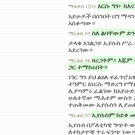
እርሱ ግን፦ ከእ
ማቴዎስ 12፡11
አይሁዶች በሰንበት በግ ማዳን
አስቆጣው።
ስለ ልባቸውም ድን
ማርቆስ 3፡5
ታላቁ አገልጋይ ኢየሱስ ሥራ
አደረገው።
ዘረጋትም፥ እጁም 
ማርቆስ 3፡6
ጋር ተማከሩበት።
ነገር ግን ይህ ልዕለ ተፈጥሮ
ተዓምር እነርሱ ማድረግ የማ
ሊያጣምሩ ፈልገው ከአይሁድ 
ሁለተኛው ማሕተም ውስጥ እ
ተጠቅመው ኢየሱስን ሊያጠፉ
ኢየሱስም ከደቀ መ
ማርቆስ 3፡7
ኢየሱስ በፖለቲካዊ ግጭት ውስ
ለተከታዮቹ ጥሩ ፍንጭ ነው