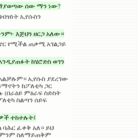
 የማያወጣው ሰው ማን ነው?
ግብዝነት ኢየሱስን
ንም፦ እጅህን ዘርጋ አለው።
ኖር የሚችል ጠቃሚ አገልጋይ
እንዲያጠፉት ከሄሮድስ ወገን
ት አልቻሉም። ኢየሱስ ያደረገው
ይማኖትን ከፖለቲካ ጋር
 (በራዕይ ምዕራፍ ስድስት
ለቲካ ስልጣን ሰይፍ
ሰዎች ተከተሉት፤
 ባሕር ፈቀቅ አለ። ይህ
ት ምንም ስለማይጠቅም