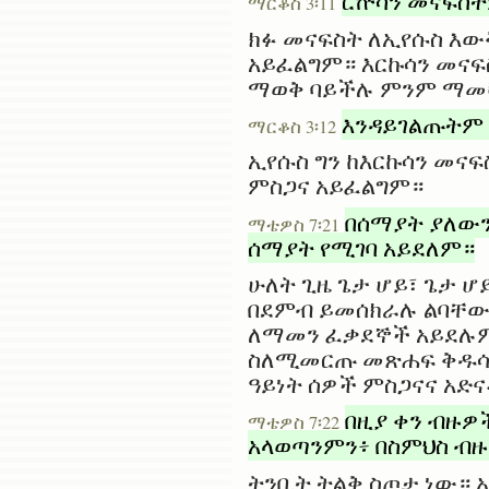
ርኵሳን መናፍስት
ማርቆስ 3፡11
ክፉ መናፍስት ለኢየሱስ እው
አይፈልግም። እርኩሳን መናፍ
ማወቅ ባይችሉ ምንም ማመ
እንዳይገልጡትም
ማርቆስ 3፡12
ኢየሱስ ግን ከእርኩሳን መና
ምስጋና አይፈልግም።
በሰማያት ያለውን
ማቴዎስ 7፡21
ሰማያት የሚገባ አይደለም።
ሁለት ጊዜ ጌታ ሆይ፣ ጌታ ሆ
በደምብ ይመሰክራሉ ልባቸው 
ለማመን ፈቃደኞች አይደሉም።
ስለሚመርጡ መጽሐፍ ቅዱሳዊ
ዓይነት ሰዎች ምስጋናና አድ
በዚያ ቀን ብዙዎ
ማቴዎስ 7፡22
አላወጣንምን፥ በስምህስ ብዙ
ትንቢት ትልቅ ስጦታ ነው። 