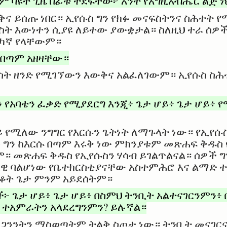
ም ባዩት ጊዜ በፊቱ ተደፍተው፦ አንተ የእግዚአብሔር ልጅ 
ቅና ይሰጡ ነበር። ኢየሱስ ግን የክፉ መናፍስትንና ስሕተት 
ስት እውነተን ሲያዩ ለይተው ያውቋታል። ስለዚህ ተራ ሰዎች
ካኛ የላቸውም።
 በጣም አዘዛቸው።
ፍስት ዘንድ የሚገኘውን እውቅና አልፈለገውም። ኢየሱስ ስሕ
 የአባቴን ፈቃድ የሚያደርግ እንጂ፥ ጌታ ሆይ፥ ጌታ ሆይ፥
ይ የሚለው ንግግር የእርሱን ጌትነት ለማጉላት ነው። የኢየሱ
ግን ከእርሱ በጣም እሩቅ ነው ምክንያቱም መጽሐፍ ቅዱስ 
 መጽሐፍ ቅዱስ የኢየሱስን ሃሳብ ይገልጥልናል። ሰዎች ግ
 ባልሆነው የቤተክርስቲያናቸው አስተምሕሮ እና ልማድ 
ናቆት ጌታ ምንም አይደሰትም።
ች፦ ጌታ ሆይ፥ ጌታ ሆይ፥ በስምህ ትንቢት አልተናገርንምን፥ 
 ተአምራትን አላደረግንምን? ይሉኛል።
አጋንንትን ማስወጣትም ትልቅ ስጦታ ነው። ትንቢት መናገር