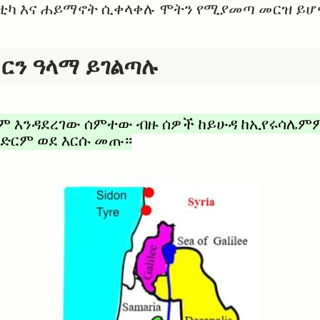
ለቲካ እና ሐይማኖት ሲቀላቀሉ ሞትን የሚያመጣ መርዝ ይሆ
ርን ዓላማ ይገልጣሉ
ርም እንዳደረገው ሰምተው ብዙ ሰዎች ከይሁዳ ከኢየሩሳሌም
ድርም ወደ እርሱ መጡ።