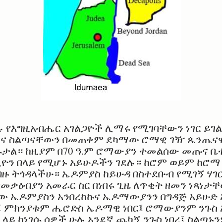
ሉ የእግዚአብሔር አገልጋዮች ሊማሩ የሚገባቸውን ነገር ይ
 ስልጣናቸውን በመጠቀም ደካማው ሮማዊ ገዥ ጴንጤናዊ 
ዱታል። ከዚያም በ70 ዓ.ም ሮማውያን ተመልሰው መጡና 
ዮን በላይ የሚሆኑ አይሁዶችን ገደሉ። ከሮም ወይም ከሮማ 
ብዙ ትጎዳላችሁ። ኤዶምያስ ከይሁዳ በስተደቡብ የሚገኝ ሃገር
መቃዕብያን አመራር ስር በነበሩ ጊዜ ለጥቂት ዘመን ነጻነታቸ
ው ኤዶምያስን አንበረከኩና ኤዶማውያንን በግዳጅ አይሁድ
፤ ምክንያቱም ሔሮድስ ኤዶማዊ ነበር፤ ሮማውያንም ንጉስ 
ላይ ከነገሱ ሰዎች ሁሉ አንደኛ ጨካኝ ንጉስ ነበረ፤ ስልጣኑ