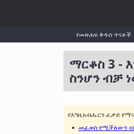
የመጽሐፍ ቅዱስ ጥናቶች
ማርቆስ 3 -
ስንሆን ብቻ 
የእግዚአብሔርን ፈቃድ የማ
መፈወስ የሚችለውን ብ