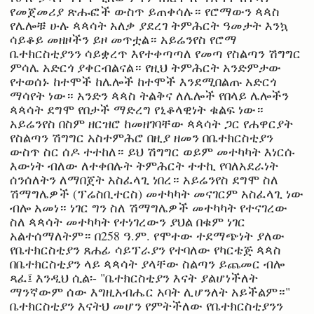
የመጀመሪያ ጽሑፎች ውስጥ ይጠቀሳሉ። የሮማውን ጳጳስ
የሌሎቹ ሁሉ ጳጳሳት አለቃ ያደረገ ትምሕርት ዓመታት እንኳ
ሳይቆይ መዘዞችን ይዞ መጥቷል። አይሬንየስ የሮማ
ቤተክርስቲያንን ሳይቋረጥ እየተቀጣጣለ የመጣ የስልጣን ሽግግር
ምሳሌ አድርጎ ያቀርብልናል። የዚህ ትምሕርት አንድምታው
የተወሰኑ ከተሞች ከሌሎች ከተሞች እንደሚበልጡ አድርጎ
ማሳየት ነው። አንድን ጳጳስ ትልቅና ለሌሎች የበላይ ሌሎችን
ጳጳሳት ደግሞ የበታች ማድረግ የኒቆላዊነት ቁልፍ ነው።
አይሬንየስ በስም ዘርዝሮ ከመዘገባቸው ጳጳሳት ጋር የሐዋርያት
የስልጣን ሽግግር አስተምሕሮ በዚያ ዘመን በቤተክርስቲያን
ውስጥ ስር ሰዶ ተተከለ። ይህ ሽግግር ወይም መተካካት እነርሱ
እውነት ብለው ለተቀበሉት ትምሕርት ተተኪ የባለአደራነት
ሰንሰለትን ለማበጀት አስፈላጊ ነበረ። አይሬንየስ ደግሞ ስለ
ሽማግሌዎች (ፕሬስቢተርስ) መተካካት መናገርም አስፈላጊ ነው
ብሎ አመነ። ነገር ግን ስለ ሽማግሌዎች መተካካት የተናገረው
ስለ ጳጳሳት መተካካት የተነገረውን ያህል በቁም ነገር
አልተሰማለትም። በ258 ዓ.ም. የሞተው ተደማጭነት ያለው
የቤተክርስቲያን ጸሐፊ ሳይፕራያን የተባለው የካርቴጅ ጳጳስ
በቤተክርስቲያን ላይ ጳጳሳት ያላቸው ስልጣን ይጨመር ብሎ
ጻፈ፤ እንዲህ ሲል፡- "ቤተክርስቲያን እናት ያልሆነችለት
ማንኛውም ሰው እግዚአብሔር አባት ሊሆንለት አይችልም።"
ቤተክርስቲያን እናትህ መሆን የምትችለው የቤተክርስቲያንን