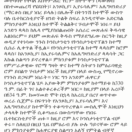
መተካካት የተባለ አስተምሕሮ የሮም ከተሞችን (ጳውሎስ
በስተመጨረሻ የሄደበት)፣ አንጾኪያ፣ ኢየሩሳሌም፣ አሌግዛንድሪያ
(ማርቆስ በዚያ ነበረ ይላሉ) በሌሎች በትንንሽ ከተሞች ውስጥ
ባሉ ቤተክርስቲያኖች ዘንድ ትልቅ ስፍራ እንዲኖቸው አድርጓል
ምክንያቱም እነዚህ ከተሞች ትልልቅና ሃብታሞች ነበሩ። ይህ
አንድን ጳጳስ ከሌላ የሚያስበልጡበት አሰራር መጽሐፍ ቅዱሳዊ
አልነበረም። ይህም መጽሐፍ ቅዱስ የማይደግፈው ስርዓት ከዚያ
ወዲያ የተነሳው ንጉስ ኮንስታንቲን የኮንስታንቲኖፕልን ከተማ
ሲሰራ ሊቀጥል ችሏል። የኮንስታንቲኖፕል ከተማ ጳጳስም ከሮም
ጳጳስ፣ ከአንጾኪያ፣ ከኢየሩሳሌምና ከአሌግዛንድሪያ ጳጳሳት ጋር
እኩል ስልጣን ይኖረዋል። ምክንያቱም ኮንስታንቲኖፕል
የምሥራቃዊው የሮማ ግዛት ዋና ከተማ ስትሆን ከምዕራባዊቷ
ሮም ይበልጥ ሃብታም ነበረች ከዚያም በላይ ውስጧ የሚኖረው
የንጉስ ድጋፍም ነበራት። ነገር ግን አንድም ሐዋርያ
ኮንስታንቲኖፕል ሄዶ አያውቅም ምክንያቱም ከተማይቱ ከ330
ዓ.ም. በፊት ገና አልተቆረቆረችም ነበር። ከዚያም በላይ አረቦች
በ634 ዓ.ም. ከመሃመድ ሞት በኋላ ከአረቢያ በረሃ ወጥተው
ወረራ ሲጀምሩ በፍጥነት የአንጾኪያ፣ ኢየሩሳሌም፣ እና
አሌግዛንድሪያ ከተሞችን ተቆጣጥረዋል። ሙስሊሞች እነዚህን
ታላላቅ ከተሞች ሲቆጣጠሩ በውስጣቸው የነበሩ
ቤተክርስቲያኖች ጠፉ። ከዚያ ሮም እና ኮንስታነቲኖፕል ብቻ
ቀሩ። ስለዚህ በዚህ ጊዜ በምዕራብ ያሉ ሁሉ ዓይናቸው ሮም ላይ
ሆነ ምክንያቱም ከሐዋርያዊ ስልጣን አለኝ የምትል ብቸኛ