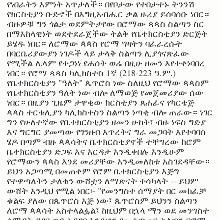
የነበራትን እምነት አጥታለች። በየቦታው የተበታተኑ ትንንሽ
የክርስቲያን ቡድኖች በእግዚአብሔር ቃል ዙሪያ ይሰባሰቡ ነበር።
ብዙዎቹ ግን ጎልታ ወደምትታየው በሮማው ጳጳስ ስልጣን ስር
በማእከላዊነት ወደተደራጀችው ትልቅ የቤተክርስቲያን ድርጅት
ይሄዱ ነበር። ለሮማው ጳጳስ የሮማ ግዛትን ባፈራረሱት
በባርቤሪያውያን ነገዶች ላይ ታላቅ ስልጣን ሊያጎናጽፈው
የሚችል ሌላም የተጋነነ የሐሰት ወሬ በዚሁ ዘመን እየተቀነባበረ
ነበር። የሮማ ጳጳስ ካሊክስተስ 1ኛ (218-223 ዓ.ም.)
የቤተክርስቲያን "ዓለት" ጴጥሮስ ነው ስለዚህ የሮማው ጳጳስም
የቤተክርስቲያን ዓለት ነው ብሎ ለማወጅ የመጀመሪያው ሰው
ነበር። በዚያን ጊዜም ታዋቂው ክርስቲያን ጸሐፊና የካርቴጅ
ጳጳስ ተርቱሊያን ካሊክስተስን ስልጣን ነጣቂ ብሎ ጠራው። ነገር
ግን የሁለተኛው የቤተክርስቲያን ዘመን ሁከት፣ ብዙ ነፍስ ግድያ
እና ግርግር ያመጣው የገንዘብ እጥረትና ግራ መጋባት እየተባባሰ
ሄዶ በጣም ብዙ ጳጳሳትና ቤተክርስቲያኖች ተቸግረው ከሮም
ቤተክርስቲያን ድጋፍ እና እርዳታ እንዲቀበሉ እንዲሁም
የሮማውን ጳጳስ እንደ መሪያቸው እንዲመለከቱ አስገደዳቸው።
ይህን አጋጣሚ በመጠቀም የሮም ቤተክርስቲያን እጅግ
የተዋጣለትን ታለቁን ውሸቷን ለማጽናት ተሳካላት -- ይህም
ውሸት እንዲህ የሚል ነበር፡- "የመንግስተ ሰማያት በር መክፈቻ
ቁልፍ ያለው በጴጥሮስ እጅ ነው፤ ጴጥሮስም ይህንን ስልጣን
ለሮማ ጳጳሳት አስተላልፏል፤ ከዚህም በኋላ ማን ወደ መንግስተ
ሰማያት ይገባ ወይ አይገባ እንደሆን የመቆጣጠር ስልጣን በሮማ