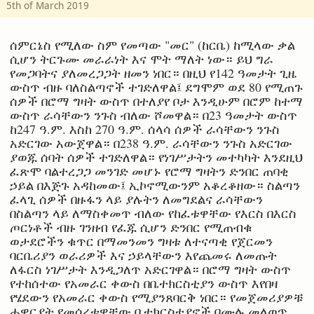
5th of March 2019
ሰምርኔስ የሚለው ስም የመጣው "መር" (ከርቤ) ከሚላው ቃል
ሲሆን ትርጉሙ መራራነት እና ሞት ማለት ነው። ይህ ግራ
የመጋባትና ያለመረጋጋት ዘመን ነበር። በዚህ የ142 ዓመታት ጊዜ
ውስጥ ብዙ ባለስልጣኖች ተገድለዋል፤ ደግሞም ወደ 80 የሚጠጉ
ሰዎች በሮማ ግዛት ውስጥ በተለያየ ቦታ እንዲሁም በሮም ከተማ
ውስጥ ራሳቸውን ንጉስ ብለው ሾመዋል። በ23 ዓመታት ውስጥ
ከ247 ዓ.ም. እስከ 270 ዓ.ም. ሰላሳ ሰዎች ራሳቸውን ንጉስ
አድርገው አውጀዋል። በ238 ዓ.ም. ራሳቸውን ንጉስ አድርገው
ያወጁ ሰባት ሰዎች ተገድለዋል። የነገሥታትን መተካካት እንደዚህ
ፈጽሞ ባልተረጋጋ መንገድ መሆኑ የሮማ ግዛትን ድንበር ጠባቂ
ኃይል በእጅጉ አዳከመው፤ ኢኮኖሚውንም አቆረቆዘው። ስልጣን
ፈላጊ ሰዎች በዙፋን ላይ ያሉትን ለመግደልና ራሳቸውን
በስልጣን ላይ ለማስቀመጥ ብለው የከፈቱዋቸው የእርስ በእርስ
ጦርነቶች ብዙ ገንዘብ የፈጁ ሲሆን ድንበር የሚጠብቁ
ወታደሮችን ቁጥር በማመንመን ግዛቱ ለተናጣቂ የጀርመን
ባርቤሪያን ወራሪዎች እና ኃይላቸውን እየጨመሩ ለመጡት
ለፋርስ ነገሥታት እንዲጋለጥ አድርገዋል። በሮማ ግዛት ውስጥ
የተከሰተው የአመራር ቀውስ በቤተክርስቲያን ውስጥ እየበዛ
የሄደውን የአመራር ቀውስ የሚያንጸባርቅ ነበር። የመጀመሪያዎቹ
ሐዋርያት የመሰረቱዋቸው ቤተክርስቲያኖች በሙሉ መለወጥ