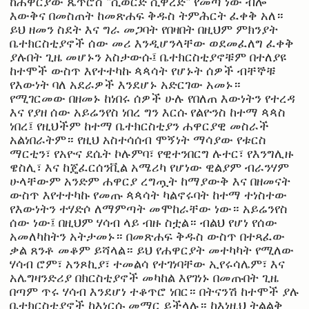
ከሐዋርያው ጴጥሮስ "ሲወርድ ሲዋረድ" የመጣ ነው ብሎ
እውቅና በመስጠት ከመጽሐፍ ቅዱስ ትምሕርት ፈቀቅ አለ።
ይህ ዘመን ስደት እና ግራ መጋባት የበዛበት በዚህም ምክንያት
ቤተክርስቲያኖች ሰው መሪ እንዲሆንላቸው ወደመፈለግ ፈቀቅ
ያሉበት ጊዜ መሆኑን አስታውሱ፤ ቤተክርስቲያኖቹም በተለያዩ
ከተሞች ውስጥ እየተተካኩ ጳጳሳት የሆኑት ሰዎች ብቸኞቹ
የእውነት ባለ አደራዎች እንደሆኑ አድርገው አመኑ።
የሚገርመው በዘመኑ ከነበሩ ሰዎች ሁሉ የበለጠ እውነትን የተረዳ
እና የያዘ ሰው አይሬንየስ ነበረ ግን እርሱ የልዮንስ ከተማ ጳጳስ
ነበረ፤ የዚህችም ከተማ ቤተክርስቲያን ሐዋርያዊ መስራች
አልነበራትም። የዚህ አስተሳሰብ ሞኝነት ማሳያው የቱርስ
ማርቲን፣ የአዮና ደሴት ኮሉምባ፣ የዊተንበርግ ሉተር፣ የእንግሊዙ
ዌስሊ፣ እና ከጄፈርሰንቪል አሜሪካ የሆነው ዊልያም ብራንሃም
ሁላቸውም አንድም ሐዋርያ ረግጧት ከማያውቅ እና በዘመናት
ውስጥ እየተተካኩ የመጡ ጳጳሳት ካልኖሩባት ከተማ ተነስተው
የእውነትን ተሃድሶ ለማምጣት መሞከራቸው ነው። አይሬንየስ
ሰው ነው፤ በዚህም ሃሳብ ላይ ብዙ ስቷል። ብልህ የሆነ የሰው
አመለካከትን አትታመኑ። በመጽሐፍ ቅዱስ ውስጥ በተጻፈው
ቃል ጸንቶ መቆም ይሻላል። ይህ የሐዋርያት መተካካት የሚለው
ሃሳብ ሮም፣ አንጾኪያ፣ ተመልሳ የተገነባቸው ኢየሩሳሌም፣ እና
አሌግዛንድሪያ በክርስቲያኖች መካከል እየገነኑ በመጡበት ጊዜ
በጣም ጥሩ ሃሳብ እንደሆነ ተቆጥሮ ነበር። በትናንሽ ከተሞች ያሉ
ቤተክርስቲያኖች ከእነርሱ መማር ይችላሉ። ከእነዚህ ትልልቅ