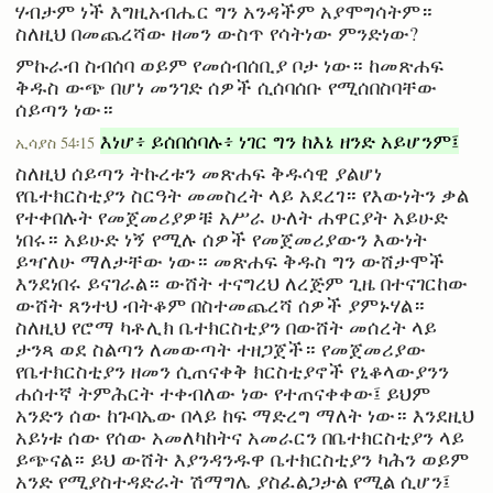
ሃብታም ነች እግዚአብሔር ግን አንዳችም አያሞግሳትም።
ስለዚህ በመጨረሻው ዘመን ውስጥ የሳትነው ምንድነው?
ምኩራብ ስብሰባ ወይም የመሰብሰቢያ ቦታ ነው። ከመጽሐፍ
ቅዱስ ውጭ በሆነ መንገድ ሰዎች ሲሰባሰቡ የሚሰበስባቸው
ሰይጣን ነው።
እነሆ፥ ይሰበሰባሉ፥ ነገር ግን ከእኔ ዘንድ አይሆንም፤
ኢሳያስ 54፡15
ስለዚህ ሰይጣን ትኩረቱን መጽሐፍ ቅዱሳዊ ያልሆነ
የቤተክርስቲያን ስርዓት መመስረት ላይ አደረገ። የእውነትን ቃል
የተቀበሉት የመጀመሪያዎቹ አሥራ ሁለት ሐዋርያት አይሁድ
ነበሩ። አይሁድ ነኝ የሚሉ ሰዎች የመጀመሪያውን እውነት
ይዣለሁ ማለታቸው ነው። መጽሐፍ ቅዱስ ግን ውሸታሞች
እንደነበሩ ይናገራል። ውሸት ተናግረህ ለረጅም ጊዜ በተናገርከው
ውሸት ጸንተህ ብትቆም በስተመጨረሻ ሰዎች ያምኑሃል።
ስለዚህ የሮማ ካቶሊክ ቤተክርስቲያን በውሸት መሰረት ላይ
ታንጻ ወደ ስልጣን ለመውጣት ተዘጋጀች። የመጀመሪያው
የቤተክርስቲያን ዘመን ሲጠናቀቅ ክርስቲያኖች የኒቆላውያንን
ሐሰተኛ ትምሕርት ተቀብለው ነው የተጠናቀቀው፤ ይህም
አንድን ሰው ከጉባኤው በላይ ከፍ ማድረግ ማለት ነው። እንደዚህ
አይነቱ ሰው የሰው አመለካከትና አመራርን በቤተክርስቲያን ላይ
ይጭናል። ይህ ውሸት እያንዳንዱዋ ቤተክርስቲያን ካሕን ወይም
አንድ የሚያስተዳድራት ሽማግሌ ያስፈልጋታል የሚል ሲሆን፤