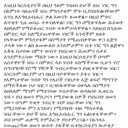
እነዚህ ክርስቲያኖች በዚህ ዓለም ገንዘብ ድሆች ነበሩ ነገር ግን
በእምነት ባለጠጎች ነበሩ ምክንያቱም ሞት ቢያስከትልባቸውም
እንኳ ለእግዚአብሔር ቃል እውነት ቆመዋል። በዚህ ምድር
ለጥቂት ጊዜ መከራ ተቀብለዋል፤ ነገር ግን በሚቀጥለው ሕይወት
ለዘላለም የማይቆጠር ሃብት ተቀምጦላቸዋል። ስለዚህ ለጊዜው
በምድር ላይ ስለሚያጡዋቸው ነገሮች አንዳችም ጸጸት
የላቸውም ምክንያቱም በሰማያት የሚጠብቃቸው ዋጋ እጅግ
ታላቅ ነው። ልክ ለመውለድ እንደምታምጥ ሴት ነገር ግን ልጅዋን
አቅፋ ስታየው በምጥ ውስጥ የነበረውን ሕመምና ስቃይ
እንደምትረሳው ማለት ነው። እነዚህ ክርስቲያኖች በጣም
አስተዋዮች ነበሩ። በምድር ላይ ሃብት አከማችተው ቢሆን ኖሮ
ስግብግቦቹ የሮማ ገዥዎች ንብረታቸውን ይዘርፉዋቸው ነበር፤
እነርሱም በዚያም ሆነ በዚህ ባዶዋቸውን ይቀሩ ነበር።
የእምነታቸው ሃብት ግን የሌቦች ነገስታት እጅ ቆፍሮ ማግኘት
በማይችለው ቦታ ነበር። ሲገድሉዋቸው በቀላሉ በሰማያት
ለዘላለም ማንም የማይነካው ሃብታቸው ወዳለበት ሊወርሱ
ሄዱ። ይህ ዘመን ምስጋናን የሚያውቁ ሰዎች የነበሩበት ዘመን
ነው። በጣም ጥቂት ንብረት ብቻ ነበራቸው ነገር ግን
የሚረባቸው ምን እንደሆነ የሚያዩበት ብዙ ማስተዋል
ነበራቸው። ድሆች ነበሩ እግዚአብሔር ግን አልነቀፋቸውም።
ይህ በጣም ጠቃሚ ትምሕርት ያስተምረናል። በአንጻሩ
የመጨረሻው ዘመን ውስጥ ያለችዋ ቤተክርስቲያን ሎዶቂያ