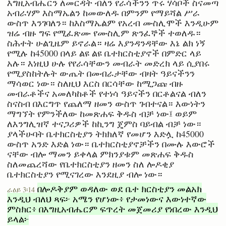
እግዚአብሔርን ለመርዳት ብለን የራሳችንን ጥሩ ሃሳቦች ስናመጣ
አብራሃም እስማኤልን ከመውለዱ በምንም የማይሻል ሥራ
ውስጥ እንገባለን። ከእስማኤልም የአረብ ሙስሊሞች እንዲሁም
ዝሬ ብዙ ግፍ የሚፈጽሙ የሙስሊም ጽንፈኞች ተወለዱ።
ስሕተት ሁልጊዜም ይኖራል። ዛሬ እያንዳንዳቸው እኔ ልክ ነኝ
የሚሉ ከ45000 በላይ ልዩ ልዩ ቤተክርስቲያኖች በምድር ላይ
አሉ። እነዚህ ሁሉ የየራሳቸውን መብራት መድረክ ላይ ሲያበሩ
የሚያስከትሉት ውጤት በመብራታቸው ብዛት ዓይናችንን
ማሳወር ነው። ስለዚህ እርስ በርሳቸው ከሚጋጩ ብዙ
መብራቶችና አመለካከቶች የተነሳ ዓይናችን በርቶልናል ብለን
ስናስብ በእርግጥ የጨለማ ዘመን ውስጥ ገብተናል። እውነትን
ማግኘት የምንችለው ከመጽሐፍ ቅዱስ ብቻ ነው፤ ወይም
ለእንግሊዝኛ ተናጋሪዎች ከኪንግ ጄምስ ባይብል ብቻ ነው።
ያላችሁባት ቤተክርስቲያን ትክክለኛ የመሆን እድሏ ከ45000
ውስጥ አንድ እድል ነው። ቤተክርስቲያኖቻችን በሙሉ እውሮች
ናቸው ብሎ ማመን ይቀላል ምክንያቱም መጽሐፍ ቅዱስ
ስለመጨረሻው የቤተክርስቲያን ዘመን ስለ ሎዶቂያ
ቤተክርስቲያን የሚናገረው እንደዚያ ብሎ ነው።
በሎዶቅያም ወዳለው ወደ ቤተ ክርስቲያን መልአክ
ራዕይ 3፡14
እንዲህ ብለህ ጻፍ፦ አሜን የሆነው፥ የታመነውና እውነተኛው
ምስክር፥ በእግዚአብሔርም ፍጥረት መጀመሪያ የነበረው እንዲህ
ይላል፦