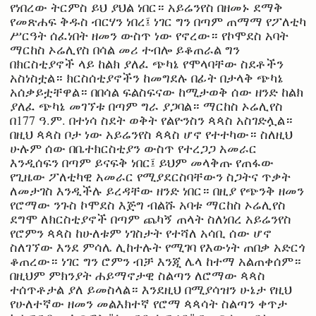
የነበረው ትርምስ ይህ ያህል ነበር። አይሬንየስ በዘመኑ ደማቅ
የመጽሐፍ ቅዱስ ብርሃን ነበረ፤ ነገር ግን በጣም ጠማማ የፖለቲካ
ሥርዓት ሰፈነበት ዘመን ውስጥ ነው የኖረው። የኮሞደስ አባት
ማርከስ ኦሬሊየስ በሳል መሪ ተብሎ ይቆጠራል ግን
በክርስቲያኖች ላይ ከልክ ያለፈ ጭካኔ የሞላባቸው ስደቶችን
አስነስቷል። ክርስሰቲያኖችን ከመግደሉ በፊት በታላቅ ጭካኔ
አሰቃይቷቸዋል። በበሳል ፍልስፍናው ከሚታወቅ ሰው ዘንድ ከልክ
ያለፈ ጭካኔ መገኘቱ በጣም ግራ ያጋባል። ማርከስ ኦሬሊየስ
በ177 ዓ.ም. በተነሳ ስደት ወቅት የልዮንስን ጳጳስ አስገድሏል።
በዚህ ጳጳስ ቦታ ነው አይሬንየስ ጳጳስ ሆኖ የተተካው። ስለዚህ
ሁሉም ሰው በቤተክርስቲያን ውስጥ የተረጋጋ አመራር
እንዲሰፍን በጣም ይናፍቅ ነበር፤ ይህም መላቅጡ የጠፋው
የጊዜው ፖለቲካዊ አመራር የሚያደርስባቸውን ስጋትና ጥቃት
ለመታገስ እንዲችሉ ይረዳቸው ዘንድ ነበር። በዚያ የጭንቅ ዘመን
የሮማው ንጉስ ኮሞደስ እጅግ ብልሹ አባቱ ማርከስ ኦሬሊየስ
ደግሞ ለክርስቲያኖች በጣም ጨካኝ ጠላት ስለነበረ አይሬንየስ
የሮምን ጳጳስ ከሁለቱም ነገስታት የተሻለ አሳቢ ሰው ሆኖ
ስለገኘው እንደ ምሳሌ ሊከተሉት የሚገባ የእውነት ጠበቃ አድርጎ
ቆጠረው። ነገር ግን ሮምን ብቻ እንጂ ሌላ ከተማ አልጠቀሰም።
በዚህም ምክንያት ሐይማኖታዊ ስልጣን ለሮማው ጳጳስ
ተሰጥቶታል ያለ ይመስላል። እንደዚህ በሚያሳዝን ሁኔታ የዚህ
የሁለተኛው ዘመን መልእክተኛ የሮማ ጳጳሳት ስልጣን ቀጥታ