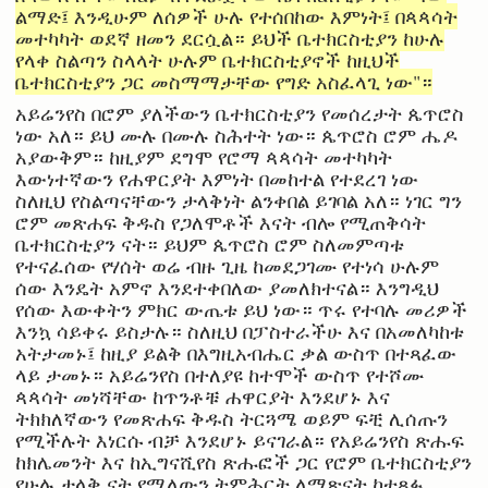
ልማድ፤ እንዲሁም ለሰዎች ሁሉ የተሰበከው እምነት፤ በጳጳሳት
መተካካት ወደኛ ዘመን ደርሷል። ይህች ቤተክርስቲያን ከሁሉ
የላቀ ስልጣን ስላላት ሁሉም ቤተክርስቲያኖች ከዚህች
ቤተክርስቲያን ጋር መስማማታቸው የግድ አስፈላጊ ነው"።
አይሬንየስ በሮም ያለችውን ቤተክርስቲያን የመሰረታት ጴጥሮስ
ነው አለ። ይህ ሙሉ በሙሉ ስሕተት ነው። ጴጥሮስ ሮም ሔዶ
አያውቅም። ከዚያም ደግሞ የሮማ ጳጳሳት መተካካት
እውነተኛውን የሐዋርያት እምነት በመከተል የተደረገ ነው
ስለዚህ የስልጣናቸውን ታላቅነት ልንቀበል ይገባል አለ። ነገር ግን
ሮም መጽሐፍ ቅዱስ የጋለሞቶች እናት ብሎ የሚጠቅሳት
ቤተክርስቲያን ናት። ይህም ጴጥሮስ ሮም ስለመምጣቱ
የተናፈሰው የሃሰት ወሬ ብዙ ጊዜ ከመደጋገሙ የተነሳ ሁሉም
ሰው እንዴት አምኖ እንደተቀበለው ያመለክተናል። እንግዲህ
የሰው እውቀትን ምክር ውጤቱ ይህ ነው። ጥሩ የተባሉ መሪዎች
እንኳ ሳይቀሩ ይስታሉ። ስለዚህ በፓስተራችሁ እና በአመለካከቱ
አትታመኑ፤ ከዚያ ይልቅ በእግዚአብሔር ቃል ውስጥ በተጻፈው
ላይ ታመኑ። አይሬንየስ በተለያዩ ከተሞች ውስጥ የተሾሙ
ጳጳሳት መነሻቸው ከጥንቶቹ ሐዋርያት እንደሆኑ እና
ትክክለኛውን የመጽሐፍ ቅዱስ ትርጓሜ ወይም ፍቺ ሊሰጡን
የሚችሉት እነርሱ ብቻ እንደሆኑ ይናገራል። የአይሬንየስ ጽሑፍ
ከክሌመንት እና ከኢግናሺየስ ጽሑፎች ጋር የሮም ቤተክርስቲያን
የሁሉ ታላቅ ናት የሚለውን ትምሕርት ለማጽናት ከተጻፉ