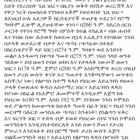
ስደት የደረሰበት ጊዜ ነበረ። በዚያኑ ወቅት የበሽታ ወረርሽኝ እና
የዋጋ ንረት በመከሰቱ የገንዘብ አቅም የወደቀበት ጊዜ ነበረ።
ለእነዚህ ሁሉ አደጋዎች ክርስቲያኖች ተጠያቂ ተደረጉ፤ የሮማ
ግዛትም ፈጽሞ ሊያጠፋቸው ተነሳ። በ266 ዓ.ም. ከእርስ በርስ
ጦርነት የተነሳ የሮማ ግዛት በሦስት ክፍል ተከፈለ። ብዙ ሐብት
እና የብዙ ሰው ሕይወት ከወደመ በኋላ ኦሬሊያን የተባለው ንጉስ
በታላቅ ወታደራዊ ብቃት እና ጭካኔ (ጭካኔው በተለይ
በክርስቲያኖች ላይ ነበር) በ274 ዓ.ም. ግዛቱን ወደ አንድነት
መልሶ እንዳመጣ በቀጣዩ ዓመት በ275 ዓ.ም. ነፍሰ ገዳይ ወግቶ
ገደለው። ይህ ዘመን የብዙ ወከባ እና የታላላቅ ነውጦች ዘመን
ነበር። ከ178 ዓ.ም. ጀምሮ በ200 ዓ.ም እስከሚሞት ድረስ (የዚህ
ዘመን ታሪክ ውስጥ ቀናት እና ዓመታት እንቅጫቸውን መጥቀስ
አስቸጋሪ ነው) የልዮንስ ከተማ ጳጳስ የነበረው አይሬንየስ የዘመኑ
ታላቅ የመጽሐፍ ቅዱስ አስተማሪ ነበረ። አይሬንየስ ጳጳስ
የሆነው በከፊል የአእምሮ ሕመምተኛ እንዲሁም እጅግ ክፉ
የነበረው ከ180 ዓ.ም. እስከ 192 ዓ.ም. የነገሰው ንጉስ ኮሞደስ
ወደ ሥልጣን ከመውጣቱ ከሁለት ዓመት በፊት ነበር። የዚህ ንጉስ
መርዛማ ባሕርይ መንስኤው ጭካኔ፣ ከንቱነት፣ የስልጣን ፍቅር
እና ፍርሃት ነበር። ተድላ ብቻ ይወድ የነበረው ሰነፍ ንጉስ ኮሞደስ
መንግስቱን እንዲያስተዳድርለት አንድ ሰውን ሾመ፤ የታሪክ
ምሁራን እንደጻፉት ይህ በሮማ ግዛት ታሪክ ውስጥ እጅግ
ብልሹመንግስት ነበረ። አይሬኒየስ የልዮንስ ጳጳስ በሆነበት ጊዜ