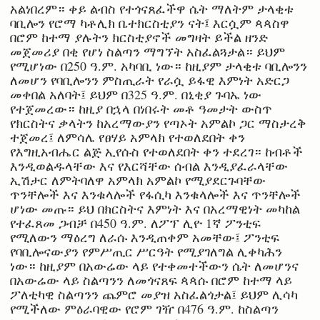
አልነበረም። ቀይ ልብስ የተጎናጸፈችዋ ሴት ማለትም ታላቂቱ
ባቢሎን የሮማ ካቶሊክ ቤተክርስቲያን ናት፤ እርሷም ጳጳስዋ
በሮም ከተማ ያሉትን ክርስቲያኖች መግዛት ይችል ዘንድ
መጀመሪያ በቂ የሆነ ስልጣን ማግኘት አስፈልጓታል። ይህም
የሚሆነው በ250 ዓ.ም. አካባቢ ነው። ከዚያም ታላቂቱ ባቢሎንን
ለመሆን የባቢሎንን ምስጢራት የራሷ ይፋዊ እምነት አድርጋ
መቀበል አለባት፤ ይህም በ325 ዓ.ም. በኒቂያ ጉባኤ ነው
የተጀመረው። ከዚያ በኋላ በነበሩት መቶ ዓመታት ውስጥ
የክርስትና ቃላትን ከአረማውያን የጣኦት አምልኮ ጋር ማስታረቅ
ተጀመረ፤ ለምሳሌ የፀሃይ አምላክ የተወለደበት ቀን
የእግዚአብሔር ልጅ ኢየሱስ የተወለደበት ቀን ተደረገ። ከብቶች
እንዲወልዱላቸው እና የእርሻቸው ሰብል እንዲያፈራላቸው
ኢሽታር ለምትባለዋ አምላክ አምልኮ የሚያደርጉባቸው
ጥንቸሎች እና እንቁላሎች የፋሲካ እንቁላሎች እና ጥንቸሎች
ሆነው መጡ። ይህ በክርስትና እምነት እና በአረማዊነት መካከል
የተፈጸመ ጋብቻ በ450 ዓ.ም. ለፖፕ ሊዮ 1ኛ ፖንቲፍ
የሚለውን ማዕረግ ለራሱ እንዲጠቀም አመቸው፤ ፖንቲፍ
የባቢሎናውያን የምሥጢር ሥርዓት የሚያገለግል ሊቀካሕን
ነው። ከዚያም በአውሬው ላይ የተቀመተችውን ሴት ለመሆንና
በአውሬው ላይ ስልጣንን ለመጎናጸፍ ጳጳሱ በሮም ከተማ ላይ
ፖለቲካዊ ስልጣንን ጨምሮ መያዝ አስፈልጎታል፤ ይህም ሊሳካ
የሚችለው ምዕራባዊው የሮም ገዥ በ476 ዓ.ም. ከስልጣን