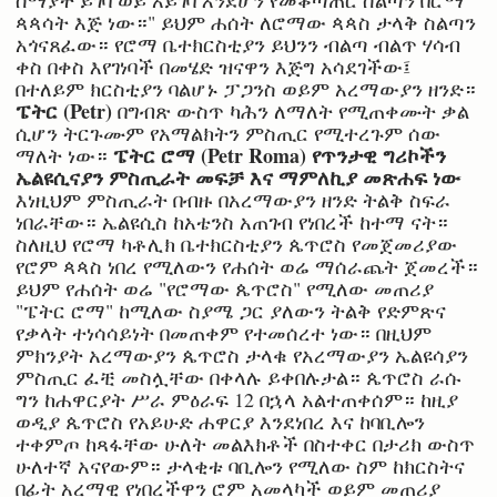
ጳጳሳት እጅ ነው።" ይህም ሐሰት ለሮማው ጳጳስ ታላቅ ስልጣን
አጎናጸፈው። የሮማ ቤተክርስቲያን ይህንን ብልጣ ብልጥ ሃሳብ
ቀስ በቀስ እየገነባች በመሄድ ዝናዋን እጅግ አሳደገችው፤
በተለይም ክርስቲያን ባልሆኑ ፓጋንስ ወይም አረማውያን ዘንድ።
ፔትር (Petr)
በግብጽ ውስጥ ካሕን ለማለት የሚጠቀሙት ቃል
ሲሆን ትርጉሙም የአማልክትን ምስጢር የሚተረጉም ሰው
ፔትር ሮማ (Petr Roma) የጥንታዊ ግሪኮችን
ማለት ነው።
ኤልዩሲናያን ምስጢራት መፍቻ እና ማምለኪያ መጽሐፍ ነው
እነዚህም ምስጢራት በብዙ በአረማውያን ዘንድ ትልቅ ስፍራ
ነበራቸው። ኤልዩሲስ ከአቴንስ አጠገብ የነበረች ከተማ ናት።
ስለዚህ የሮማ ካቶሊክ ቤተክርስቲያን ጴጥሮስ የመጀመሪያው
የሮም ጳጳስ ነበረ የሚለውን የሐሰት ወሬ ማሰራጨት ጀመረች።
ይህም የሐሰት ወሬ "የሮማው ጴጥሮስ" የሚለው መጠሪያ
"ፔትር ሮማ" ከሚለው ስያሜ ጋር ያለውን ትልቅ የድምጽና
የቃላት ተነሳሳይነት በመጠቀም የተመሰረተ ነው። በዚህም
ምክንያት አረማውያን ጴጥሮስ ታላቁ የአረማውያን ኤልዩሳያን
ምስጢር ፈቺ መስሏቸው በቀላሉ ይቀበሉታል። ጴጥሮስ ራሱ
ግን ከሐዋርያት ሥራ ምዕራፍ 12 በኋላ አልተጠቀሰም። ከዚያ
ወዲያ ጴጥሮስ የአይሁድ ሐዋርያ እንደነበረ እና ከባቢሎን
ተቀምጦ ከጻፋቸው ሁለት መልእክቶች በስተቀር በታሪክ ውስጥ
ሁለተኛ አናየውም። ታላቂቱ ባቢሎን የሚለው ስም ከክርስትና
በፊት አረማዊ የነበረችዋን ሮም አመላካች ወይም መጠሪያ