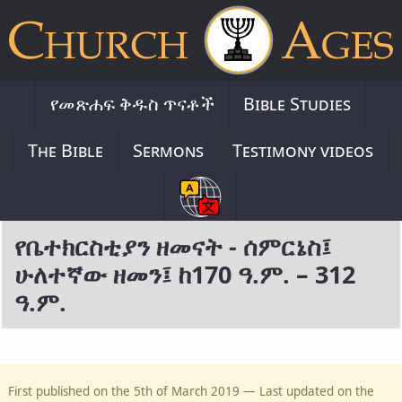
የመጽሐፍ ቅዱስ ጥናቶች
Bible Studies
The Bible
Sermons
Testimony videos
የቤተክርስቲያን ዘመናት - ሰምርኔስ፤
ሁለተኛው ዘመን፤ ከ170 ዓ.ም. – 312
ዓ.ም.
First published on the 5th of March 2019 — Last updated on the