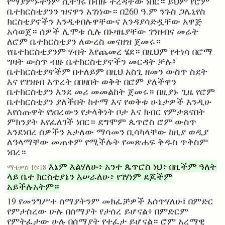
የማያምኑትንም ሲቸገሩ በብዙ ትረዳቸው ነበር። ይህም የሮም
ቤተክርስቲያንን ዝናዋን አገነነው። በ260 ዓ.ም ንጉስ ጋሌኒየስ
ክርስቲያኖችን እንዲቀበሉዋቸውና እንዳያሳድዷቸው አዋጅ
አሳወጀ። ሰዎች ሊሞቱ ሲሉ በኑዛዜያቸው ገንዘብና መሬት
ለሮም ቤተክርስቲያን ለውረስ መናዘዝ ጀመሩ።
የቤተክርስቲያንም ሃብት እየጨመረ ሄደ። በዚህም የተነሳ በሮማ
ግዛት ውስጥ ብዙ ቤተክርስቲያኖችን መርዳት ቻሉ፤
ቤተክርስቲያኖችም በተለይም በዚህ አስጊ ዘመን ውስጥ ስደት
እና የገንዘብ እጥረት በበዛበት ወቅት በሮም ያለችዋን
ቤተክርስቲያን እንደ መሪ መመልከት ጀመሩ። በዚያኑ ጊዜ የሮም
ቤተክርስቲያን ያለችበት ከተማ እና የወቅቱ ሁኔታዎች እንዲሁ
እየሰጡዋት የነበረውን የታላቅነት ቦታ እና ክብር የምታጸናበት
ምክንያት እየፈለገች ነበር። ደግሞም ጴጥሮስ ሮም ውስጥ
እንደነበረ ሰዎችን አታለው ማሳመን ቢሳካላቸው ከዚያ ወዲያ
ለዓላማቸው መጠቀም የሚችሉት የመጽሐፍ ቅዱስ ጥቅስም
ነበረ።
እኔም እልሃለሁ፥ አንተ ጴጥሮስ ነህ፥ በዚችም ዓለት
ማቴዎስ 16፡18
ላይ ቤተ ክርስቲያኔን እሠራለሁ፥ የገሃነም ደጆችም
አይችሉአትም።
19 የመንግሥተ ሰማያትንም መክፈቻዎች እሰጥሃለሁ፤ በምድር
የምታስረው ሁሉ በሰማያት የታሰረ ይሆናል፥ በምድርም
የምትፈታው ሁሉ በሰማያት የተፈታ ይሆናል። ሮም አረማዊ