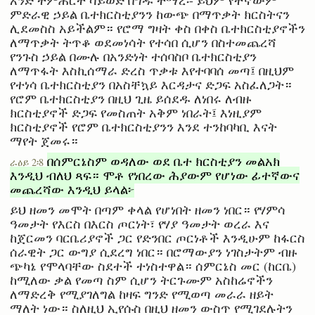
ምድራዊ ኃይል ቤተክርስቲያንን ከውጭ በማጥቃት ክርስትናን
ሊደመስስ አይችልም። የሮማ ግዛት ቀስ በቀስ ቤተክርስቲያኖችን
ለማጥቃት ትጥቆ ወደመነሳት የተሳበ ሲሆን በስተመጨረሻ
የንጉስ ኃይል በሙሉ በአንድነት ተሰባስቦ ቤተክርስቲያን
ለማጥፋት እስኪሰማራ ድረስ ጥቃቱ እየተባባሰ መጣ፤ በዚህም
የተነሳ ቤተክርስቲያን በአስቸኳይ እርዳታና ድጋፍ አስፈለጋት።
የሮም ቤተክርስቲያን በዚህ ጊዜ ይሰደዱ ለነበሩ ለብዙ
ክርስቲያኖች ድጋፍ የመስጠት አቅም ነበራት፤ እነዚያም
ክርስቲያኖች የሮም ቤተክርስቲያንን እንደ ተንከባካቢ እናት
ማየት ጀመሩ።
በሰምርኔስም ወዳለው ወደ ቤተ ክርስቲያን መልአክ
ራዕይ 2፡8
እንዲህ ብለህ ጻፍ። ሞቶ የነበረው ሕያውም የሆነው ፊተኛውና
መጨረሻው እንዲህ ይላል፦
ይህ ዘመን መሞት በጣም ቀላል የሆነበት ዘመን ነበር። የሃምሳ
ዓመታት የእርስ በእርስ ጦርነት፣ የሃያ ዓመታት ወረራ እና
ከጀርመን ባርቤሪያኖች ጋር የድንበር ጦርነቶች እንዲሁም ከፋርስ
ሰራዊት ጋር ውግያ ሲደረግ ነበር። በሮማውያን ነገስታትም ብዙ
ጭካኔ የሞላባቸው ስደተች ተነስተዋል። ሰምርኔስ መር (ከርቤ)
ከሚለው ቃል የመጣ ስም ሲሆን ትርጉሙም አስከሬኖችን
ለማድረቅ የሚያገለግል ከዛፍ ግንድ የሚወጣ መራራ ዘይት
ማለት ነው። ስለዚህ ኢየሱስ በዚህ ዘመን ውስጥ የሚገደሉትን