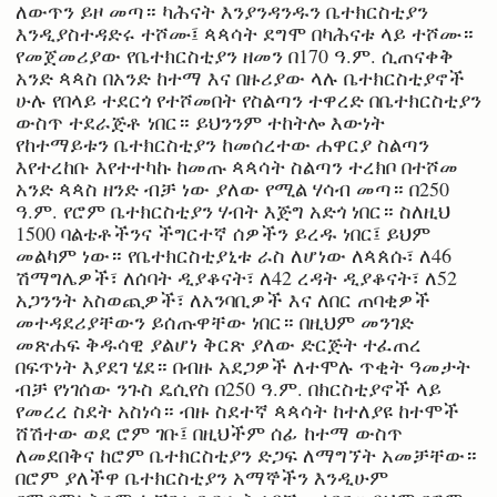
ለውጥን ይዞ መጣ። ካሕናት እንያንዳንዱን ቤተክርስቲያን
እንዲያስተዳድሩ ተሾሙ፤ ጳጳሳት ደግሞ በካሕናቱ ላይ ተሾሙ።
የመጀመሪያው የቤተክርስቲያን ዘመን በ170 ዓ.ም. ሲጠናቀቅ
አንድ ጳጳስ በአንድ ከተማ እና በዙሪያው ላሉ ቤተክርስቲያኖች
ሁሉ የበላይ ተደርጎ የተሾመበት የስልጣን ተዋረድ በቤተክርስቲያን
ውስጥ ተደራጅቶ ነበር። ይህንንም ተከትሎ እውነት
የከተማይቱን ቤተክርስቲያን ከመሰረተው ሐዋርያ ስልጣን
እየተረከቡ እየተተካኩ ከመጡ ጳጳሳት ስልጣን ተረክቦ በተሾመ
አንድ ጳጳስ ዘንድ ብቻ ነው ያለው የሚል ሃሳብ መጣ። በ250
ዓ.ም. የሮም ቤተክርስቲያን ሃብት እጅግ አድጎ ነበር። ስለዚህ
1500 ባልቴቶችንና ችግርተኛ ሰዎችን ይረዱ ነበር፤ ይህም
መልካም ነው። የቤተክርስቲያኒቱ ራስ ለሆነው ለጳጰሱ፣ ለ46
ሽማግሌዎች፣ ለሰባት ዲያቆናት፣ ለ42 ረዳት ዲያቆናት፣ ለ52
አጋንንት አስወጪዎች፣ ለአንባቢዎች እና ለበር ጠባቂዎች
መተዳደሪያቸውን ይሰጡዋቸው ነበር። በዚህም መንገድ
መጽሐፍ ቅዱሳዊ ያልሆነ ቅርጽ ያለው ድርጅት ተፈጠረ
በፍጥነት እያደገ ሄደ። በብዙ አደጋዎች ለተሞሉ ጥቂት ዓመታት
ብቻ የነገሰው ንጉስ ዴሲየስ በ250 ዓ.ም. በክርስቲያኖች ላይ
የመረረ ስደት አስነሳ። ብዙ ስደተኛ ጳጳሳት ከተለያዩ ከተሞች
ሸሽተው ወደ ሮም ገቡ፤ በዚህችም ሰፊ ከተማ ውስጥ
ለመደበቅና ከሮም ቤተክርስቲያን ድጋፍ ለማግኘት አመቻቸው።
በሮም ያለችዋ ቤተክርስቲያን አማኞችን እንዲሁም