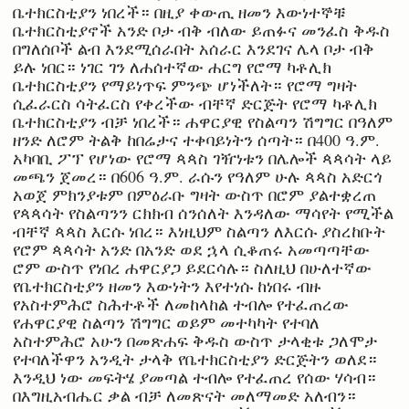
ቤተክርስቲያን ነበረች። በዚያ ቀውጢ ዘመን እውነተኞቹ
ቤተክርስቲያኖች አንድ ቦታ ብቅ ብለው ይጠፉና መንፈስ ቅዱስ
በግለሰቦች ልብ እንደሚሰራበት አሰራር እንደገና ሌላ ቦታ ብቅ
ይሉ ነበር። ነገር ገን ለሐሰተኛው ሐርግ የሮማ ካቶሊክ
ቤተክርስቲያን የማይነጥፍ ምንጭ ሆነችለት። የሮማ ግዛት
ሲፈራርስ ሳትፈርስ የቀረችው ብቸኛ ድርጅት የሮማ ካቶሊክ
ቤተክርስቲያን ብቻ ነበረች። ሐዋርያዊ የስልጣን ሽግግር በዓለም
ዘንድ ለሮም ትልቅ ከበሬታና ተቀባይነትን ሰጣት። በ400 ዓ.ም.
አካባቢ ፖፕ የሆነው የሮማ ጳጳስ ገዥነቱን በሌሎች ጳጳሳት ላይ
መጫን ጀመረ። በ606 ዓ.ም. ራሱን የዓለም ሁሉ ጳጳስ አድርጎ
አወጀ ምክንያቱም በምዕራቡ ግዛት ውስጥ በሮም ያልተቋረጠ
የጳጳሳት የስልጣንን ርክክብ ሰንሰለት እንዳለው ማሳየት የሚችል
ብቸኛ ጳጳስ እርሱ ነበረ። እነዚህም ስልጣን ለእርሱ ያስረከቡት
የሮም ጳጳሳት አንድ በአንድ ወደ ኋላ ሲቆጠሩ አመጣጣቸው
ሮም ውስጥ የነበረ ሐዋርያጋ ይደርሳሉ። ስለዚህ በሁለተኛው
የቤተክርስቲያን ዘመን እውነትን እየተነሱ ከነበሩ ብዙ
የአስተምሕሮ ስሕተቶች ለመከላከል ተብሎ የተፈጠረው
የሐዋርያዊ ስልጣን ሽግግር ወይም መተካካት የተባለ
አስተምሕሮ አሁን በመጽሐፍ ቅዱስ ውስጥ ታላቂቱ ጋለሞታ
የተባለችዋን አንዲት ታላቅ የቤተክርስቲያን ድርጅትን ወለደ።
እንዲህ ነው መፍትሄ ያመጣል ተብሎ የተፈጠረ የሰው ሃሳብ።
በእግዚአብሔር ቃል ብቻ ለመጽናት መለማመድ አለብን።