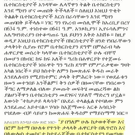
ቤተክርስቲያኖች አንዳቸው ሌላኛዋን ትልቅ ቤተክርስቲያን
እንደ ሚዛን ሆና መጠበቅ ትችላለች። ስለዚህ እነዚህ ጥቂት
ትልልቅ ቤተክርስቲያኖች እርስ በራሳቸውን እንደ ሚዛን
መጠባበቅ ይችላሉ። ነገር ግን የአረብ ሙስሊሞች ከአረቢያ በረሃ
በ634 ዓ.ም. ተነስተው በ641 ዓ.ም. አንጾኪያን፣ ኢየሩሳሌምንና
አሌግዛንድሪያን በተቆጣጠሩ ጊዜ ይህንን እቅድ አከሸፉ። ከዚያ
ወዲያ እነዚህ ቤተክርስቲያኖች በክርስቲያኖች ዘንድ የነበራቸውን
ታላቅነት ሲያጡ የሮም ቤተክርስቲያን ደግሞ በምዕራብ ካሉ
ሐዋርያዊ መሰረት ካላቸው ቤተክርስቲያኖች ሁሉ ብቸኛ
በመሆን በክብር ከፍ ከፍ አለች። ግሪክ በሐዋርያት የተጀመሩ
ቤተክርስቲያኖች ነበሩዋት ግን ግሪክ ደግሞ የምሥራቃዊው ግዛት
አካል ነበረች። ይህ ክስተት ለምን ከመጽሐፍ ቅዱስ መራቅ
እንደሌለብን የሚያስተምር ታላቅ ትምሕርት ነው። የወደፊቱን
ዘመን መተንበይ አንችልም፤ ቅን ሰዎች በዘመናቸው የነበረውን
ችግር ለማቃለል ብለው ያመጡት መፍትሄ መጨረሻው ልክ
ያልሆነችዋን ቤተክርስቲያን መደገፍና ሃይለኛ ማድረግ ሆኗል።
እውነት "ተከታታይ ጳጳሳት" በአደራ ተላልፏል የተባለው ምን
እንደፈጠረ አይተናል። ሃሳቡ ከአጀማመሩ አርቆ አሳቢነት
የጎደለው ብቻ ሳይሆን ከመጽሐፍ ቅዱስም የማይስማማ ነበር።
"ያ በዓለም ሁሉ ከታወቀችው እና
አይሬኒየስ እንዲህ ብሎ ጽፎ ነበር፡-
በሮም ከተማ በሁለቱ የጥንት ታላላቅ ሐዋርያት በጴጥሮስ እና
በጳውሎስ ተመስርታ ከተደራጀችው ቤተክርስቲያን የመጣው