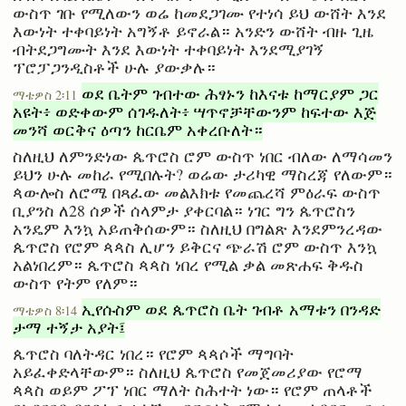
ውስጥ ገቡ የሚለውን ወሬ ከመደጋገሙ የተነሳ ይህ ውሸት እንደ
እውነት ተቀባይነት አግኝቶ ይኖራል። አንድን ውሸት ብዙ ጊዜ
ብትደጋግሙት እንደ እውነት ተቀባይነት እንደሚያገኝ
ፕሮፓጋንዲስቶች ሁሉ ያውቃሉ።
ወደ ቤትም ገብተው ሕፃኑን ከእናቱ ከማርያም ጋር
ማቴዎስ 2፡11
አዩት፥ ወድቀውም ሰገዱለት፥ ሣጥኖቻቸውንም ከፍተው እጅ
መንሻ ወርቅና ዕጣን ከርቤም አቀረቡለት።
ስለዚህ ለምንድነው ጴጥሮስ ሮም ውስጥ ነበር ብለው ለማሳመን
ይህን ሁሉ መከራ የሚበሉት? ወሬው ታሪካዊ ማስረጃ የለውም።
ጳውሎስ ለሮሜ በጻፈው መልእክቱ የመጨረሻ ምዕራፍ ውስጥ
ቢያንስ ለ28 ሰዎች ሰላምታ ያቀርባል። ነገር ግን ጴጥሮስን
አንዴም እንኳ አይጠቅሰውም። ስለዚህ በግልጽ እንደምንረዳው
ጴጥሮስ የሮም ጳጳስ ሊሆን ይቅርና ጭራሽ ሮም ውስጥ እንኳ
አልነበረም። ጴጥሮስ ጳጳስ ነበረ የሚል ቃል መጽሐፍ ቅዱስ
ውስጥ የትም የለም።
ኢየሱስም ወደ ጴጥሮስ ቤት ገብቶ አማቱን በንዳድ
ማቴዎስ 8፡14
ታማ ተኝታ አያት፤
ጴጥሮስ ባለትዳር ነበረ። የሮም ጳጳሶች ማግባት
አይፈቀድላቸውም። ስለዚህ ጴጥሮስ የመጀመሪያው የሮማ
ጳጳስ ወይም ፖፕ ነበር ማለት ስሕተት ነው። የሮም ጠላቶች