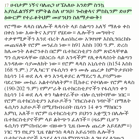
ሀብታም ነኝና ባለጠጋ ሆኜአለሁ አንድም ስንኳ
17
አያስፈልገኝም የምትል ስለ ሆንህ፥ ጐስቋላና ምስኪንም ድሀም
ዕውርም የተራቆትህም መሆንህን ስለማታውቅ፥
የሮማው ጳጳስ በሌሎች ጳጳሳት ላይ ስልጣን አለኝ ማለቱ ቀስ
በቀስ ነው እውቅና እያገኘ የሄደው። ሌሎችን መግዛትና
ተቃዋሚዎችን እንደ ብረት ለጠነከረው አገዛዝዋ እስኪንበረከኩ
መጨፍለቅ የሮም መንፈስ ነው። ከ91 እስከ 100 ዓ.ም. ድረስ
ክሌመንት ለቆሮንቶስ በሮም ቤተክርስቲያን ስም ጽፎላቸዋል
ግን ሲጽፍላቸው በእነርሱ ላይ አንዳችም የሊቀጳጳስነት ስልጣን
እንዳለው ሳያመለክት ነው። የሮም ጳጳስ አኒሴተስ (ከ154 እስከ
168 ዓ.ም.) ፖሊካርፕ የፋሲካን ቀን ሙሉ ጨረቃ ከምትታይበት
ከኒሳን 14 ወደ ሌላ ቀን እንዲቀይር ለማደረግ ሊያሳምነው
ባደረገው ሙከራ አልተሳካለትም። ቪክቶር የተባለው የሮም ጳጳስ
(190-202 ዓ.ም) የምሥራቅ ቤተክርስቲያኖችን የፋሲካን ቀን
ከኒሳን 14 ወደ ሌላ ቀን ካልቀየራችሁ ብሎ ሲዝትባቸው ነበር።
የሮም ቤተክርስቲያን አይሁዶችን "የክርስቶስ ገዳዮች" በማለት
ፋሲካን አይሁዶች በሚያከብሩበት በኒሳን 14 ቀን ማክበርን
እምቢ አለች። የሮም ቤተክርስቲያን ይህንን አቋሟን በሌሎች
ቤተክርስቲያኖችም ላይ ልትጭን ፈለገች። (ዛሬም ቢሆን
ፋሲካን የምናከብረው ብዙውን ጊዜ በሙሉ ጨረቃ አይደለም።)
ነገር ግን የዚያን ጊዜ የልዮንስ ጳጳስ አይሬንየስ ሌሎችን
ቤተክርስቲያኖች እንደፈለገ በአምባገነንነት ሊገዛ የፈለገውን