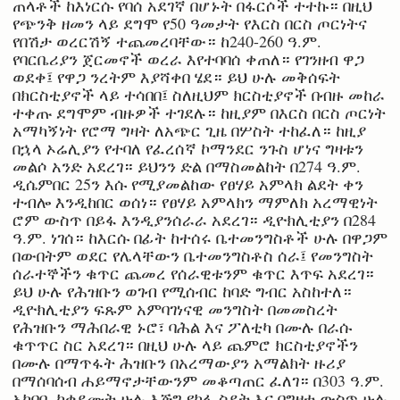
ጠላቶች ከእነርሱ የባሰ አደገኛ በሆኑት በፋርሶች ተተኩ። በዚህ
የጭንቅ ዘመን ላይ ደግሞ የ50 ዓመታት የእርስ በርስ ጦርነትና
የበሽታ ወረርሽኝ ተጨመረባቸው። ከ240-260 ዓ.ም.
የባርቤሪያን ጀርመኖች ወረራ እየተባባሰ ቀጠለ። የገንዘብ ዋጋ
ወደቀ፤ የዋጋ ንረትም እያሻቀበ ሄደ። ይህ ሁሉ መቅሰፍት
በክርስቲያኖች ላይ ተሳበበ፤ ስለዚህም ክርስቲያኖች በብዙ መከራ
ተቀጡ ደግሞም ብዙዎች ተገደሉ። ከዚያም በእርስ በርስ ጦርነት
አማካኝነት የሮማ ግዛት ለአጭር ጊዜ በሦስት ተከፈለ። ከዚያ
በኋላ ኦሬሊያን የተባለ የፈረሰኛ ኮማንደር ንጉስ ሆነና ግዛቱን
መልሶ አንድ አደረገ። ይህንን ድል በማስመልከት በ274 ዓ.ም.
ዲሴምበር 25ን እሱ የሚያመልከው የፀሃይ አምላክ ልደት ቀን
ተብሎ እንዲከበር ወሰነ። የፀሃይ አምላክን ማምለክ አረማዊነት
ሮም ውስጥ በይፋ እንዲያንሰራራ አደረገ። ዲዮክሊቲያን በ284
ዓ.ም. ነገሰ። ከእርሱ በፊት ከተሰሩ ቤተመንግስቶች ሁሉ በዋጋም
በውበትም ወደር የሌላቸውን ቤተመንግስቶስ ሰራ፤ የመንግስት
ሰራተኞችን ቁጥር ጨመረ የሰራዊቱንም ቁጥር እጥፍ አደረገ።
ይህ ሁሉ የሕዝቡን ወገብ የሚሰብር ከባድ ግብር አስከተለ።
ዲዮክሊቲያን ፍጹም አምባገነናዊ መንግስት በመመስረት
የሕዝቡን ማሕበራዊ ኑሮ፣ ባሕል እና ፖለቲካ በሙሉ በራሱ
ቁጥጥር ስር አደረገ። በዚህ ሁሉ ላይ ጨምሮ ክርስቲያኖችን
በሙሉ በማጥፋት ሕዝቡን በአረማውያን አማልክት ዙሪያ
በማሰባሰብ ሐይማኖታቸውንም መቆጣጠር ፈለገ። በ303 ዓ.ም.
አካባቢ ከቀደሙት ሁሉ እጅግ የከፋ ስደት እና በግዛቱ ውስጥ ሁሉ