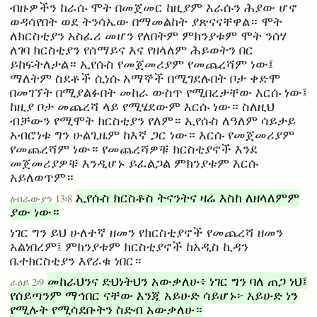
ብዙዎችን ከራሱ ሞት በመጀመር ከዚያም እራሱን ሕያው ሆኖ
ወዳሳየበት ወደ ትንሳኤው በማመልከት ያጽናናቸዋል። ሞት
ለክርስቲያን አስፈሪ መሆን የለበትም ምክንያቱም ሞት ንሰሃ
ለገባ ክርስቲያን የሰማይና እና የዘላለም ሕይወትን በር
ይከፍትለታል። ኢየሱስ የመጀመሪያም የመጨረሻም ነው፤
ማለትም ስደቶች ሲነሱ አማኞች በሚገደሉበት ቦታ ቀድሞ
በመገኘት በሚያልፉበት መከራ ውስጥ የሚበረታቸው እርሱ ነው፤
ከዚያ ቦታ መጨረሻ ላይ የሚሄደውም እርሱ ነው። ስለዚህ
ብቻውን የሚሞት ክርስቲያን የለም። ኢየሱስ ለዓለም ሳይታይ
አብሮነቱ ግን ሁልጊዜም ከእኛ ጋር ነው። እርሱ የመጀመሪያም
የመጨረሻም ነው። የመጨረሻዎቹ ክርስቲያኖች እንደ
መጀመሪያዎቹ እንዲሆኑ ይፈልጋል ምክንያቱም እርሱ
አይለወጥም።
ኢየሱስ ክርስቶስ ትናንትና ዛሬ እስከ ለዘላለምም
ዕብራውያን 13፡8
ያው ነው።
ነገር ግን ይህ ሁለተኛ ዘመን የክርስቲያኖች የመጨረሻ ዘመን
አልነበረም፤ ምክንያቱም ክርስቲያኖች ከአዲስ ኪዳን
ቤተክርስቲያን እየራቁ ነበር።
መከራህንና ድህነትህን አውቃለሁ፥ ነገር ግን ባለ ጠጋ ነህ፤
ራዕይ 2፡9
የሰይጣንም ማኅበር ናቸው እንጂ አይሁድ ሳይሆኑ፦ አይሁድ ነን
የሚሉት የሚሳደቡትን ስድብ አውቃለሁ።