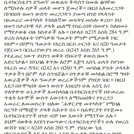
ቤተክርስቲያን ደግመፐ መጽሐፍ ቅዱስን በሙሉ ልባቸው
ለሚከተሉ ሰዎች ጠላት መሆን ጀመረች። በዚህ አለመረጋጋት
በነገሰበት ዘመን ውስጥ መረጋጋትን ያመጣ ዘንድ የጳጳሳት
በአመራር መተካካት ትክክለኛው መፍትሄ መስሎ ቀረበ። ይህ
ዘመን በታሪኮቹ ላይ ታላቅ ጨለማ የሰፈረበት በመሆኑ ስለዘመኑ
የማየታወቁ ብዙ ክስተቶች አሉ። በተለይ ከ235 እስከ 284 ዓ.ም.
ድረስ ስላለፉት ሃምሳዎቹ ዓመታት ምንም የሚታወቅ ነገር
የለም። በሃምሳ ዓመታት የእርስ በርስ ጦርነት እና በ20 ዓመታት
የጀርመን ባርቤሪያውያን ወረራ (ከ245 እስከ 265 ዓ.ም.)
የተፈጠረ ነውጥ ይህንን ወቅት የከፍተኛ ቀውስ ዘመን
አድርጎታል። ከሃኒባል ቀጥሎ ለሮም እጅግ አስጊ ጠላት የሆነው
የፋርስ መሪ ሻፑር በ242 እና በ260 ዓ.ም. መካከል ሦስት ታላላቅ
ጥቃቶችን በሮም ላይ ሰንዝሯል። በጥቃቶቹ መካከል በሮማ ግዛት
አውራጃዎች ላይ ዓመታዎ ወረራዎችንም ያካሂድ ነበር። በዚህ
አደጋ በተሞላበት ዘመን ውስጥ እነዚህን ሁሉ አስጊ እና
ተለዋዋጭ ሁኔታዎች ለመከላከል ቤተክርስቲያኖች በተመረጡ
ጥቂት ከተሞች ውስጥ እውነትን ለማስጠበቅና የተረጋጋ
አመራር ለመመስረት ብለው "ሐዋርያዊ መተካካት" የሚባል
ስርዓት በማበጀት ታላቅ ስሕተት ሰሩ። በሐዋርያት የተጀመሩ
ቤተክርስቲያኖች ዘንድ ብቻ ነው እውነት የሚገኘው አሉ።
ይህም በወቅቱ እየደገ የመጣውና ቤተክርስቲያኖችን ሁሉ የወረሰ
ውሸት ነበር። ከ249 እስከ 260 ዓ.ም. የነበረው ጊዜ
በክርስቲያኖች ላይ ለአሥራ አንድ ዓመታት ያልተቋረጠ ከባድ