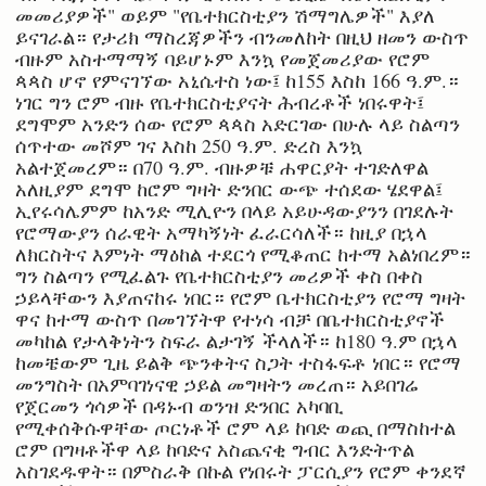
መመሪያዎች" ወይም "የቤተክርስቲያን ሽማግሌዎች" እያለ
ይናገራል። የታሪክ ማስረጃዎችን ብንመለከት በዚህ ዘመን ውስጥ
ብዙም አስተማማኝ ባይሆኑም እንኳ የመጀመሪያው የሮም
ጳጳስ ሆኖ የምናገኘው አኒሴተስ ነው፤ ከ155 እስከ 166 ዓ.ም.።
ነገር ግን ሮም ብዙ የቤተክርስቲያናት ሕብረቶች ነበሩዋት፤
ደግሞም አንድን ሰው የሮም ጳጳስ አድርገው በሁሉ ላይ ስልጣን
ሰጥተው መሾም ገና እስከ 250 ዓ.ም. ድረስ እንኳ
አልተጀመረም። በ70 ዓ.ም. ብዙዎቹ ሐዋርያት ተገድለዋል
አለዚያም ደግሞ ከሮም ግዛት ድንበር ውጭ ተሰደው ሄደዋል፤
ኢየሩሳሌምም ከአንድ ሚሊዮን በላይ አይሁዳውያንን በገደሉት
የሮማውያን ሰራዊት አማካኝነት ፈራርሳለች። ከዚያ በኋላ
ለክርስትና እምነት ማዕከል ተደርጎ የሚቆጠር ከተማ አልነበረም።
ግን ስልጣን የሚፈልጉ የቤተክርስቲያን መሪዎች ቀስ በቀስ
ኃይላቸውን እያጠናከሩ ነበር። የሮም ቤተክርስቲያን የሮማ ግዛት
ዋና ከተማ ውስጥ በመገኘትዋ የተነሳ ብቻ በቤተክርስቲያኖች
መካከል የታላቅነትን ስፍራ ልታገኝ ችላለች። ከ180 ዓ.ም በኋላ
ከመቼውም ጊዜ ይልቅ ጭንቀትና ስጋት ተስፋፍቶ ነበር። የሮማ
መንግስት በአምባገነናዊ ኃይል መግዛትን መረጠ። አይበገሬ
የጀርመን ጎሳዎች በዳኑብ ወንዝ ድንበር አካባቢ
የሚቀሰቅሱዋቸው ጦርነቶች ሮም ላይ ከባድ ወጪ በማስከተል
ሮም በግዛቶችዋ ላይ ከባድና አስጨናቂ ግብር እንድትጥል
አስገደዱዋት። በምስራቅ በኩል የነበሩት ፓርሲያን የሮም ቀንደኛ