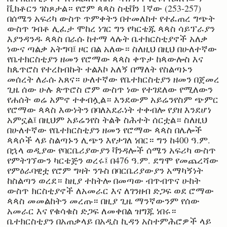
ቪክቶርን ገስጾታል። የሮም ጳጳስ ስቲቨን 1ኛው (253-257)
በሰሜን አፍሪካ ውስጥ ጥምቀትን በተመለከተ የተፈጠረ ግጭት
ውስጥ ገብቶ ሊፈታ ሞከረ ነገር ግን የካርቴጁ ጳጳስ ሳይፕራያን
እያንዳንዱ ጳጳስ በራሱ ከተማ ላሉት ቤተክርስቲያኖች አለቃ
ነውና ጣልቃ አትግባ፤ ዞር በል አለው። ስለዚህ በዚህ በሁለተኛው
የቤተክርስቲያን ዘመን የሮማው ጳጳስ ቀጥታ ከጳውሎስ እና
ከጴጥሮስ የተረከብኩት ተልእኮ አለኝ በማለት የስልጣኑን
መሰረት ለራሱ አጸና። ሁለተኛው የቤተክርስቲያን ዘመን በጀመረ
ጊዜ ሰው ሁሉ ጵጥሮስ ሮም ውስጥ ነው የተገደለው የሚለውን
የሐሰት ወሬ አምኖ ተቀብሏል። እንደውም አይሬንየስም ጭምር
የሮማው ጳጳስ እውነትን በባለአደራነት ተቀብሎ የያዘ እንደሆነ
አምኗል፤ በዚህም አይሬንየስ ትልቅ ስሕተት ሰርቷል። ስለዚህ
በሁለተኛው የቤተክርስቲያን ዘመን የሮማው ጳጳስ በሌሎች
ጳጳሶች ላይ ስልጣኑን ሊጭን እየታገለ ነበር። ግን ከ400 ዓ.ም.
በኋላ ወዲያው የባርቤሪያውያን ቫንዳሎች ሰሜን አፍሪካ ውስጥ
የምትገኘውን ካርቴጅን ወረሩ፤ በ476 ዓ.ም. ደግሞ የመጨረሻው
የምዕራባዊቷ የሮም ግዛት ንጉስ በባርቤሪያውያን አማካኝነት
ከስልጣን ወረደ። ከዚያ ተከትሎ በመጣው ብጥብጥና ሁከት
ውስጥ ክርስቲያኖች ለአመራር እና ለገንዘብ ድጋፍ ወደ ሮማው
ጳጳስ መመልከትን መረጡ። በዚያ ጊዜ ማንኛውንም የሰው
አመራር እና የቁሳቁስ ድጋፍ ለመቀበል ዝግጁ ነበሩ።
ቤተክርስቲያን በአጠቃላይ በአዲስ ኪዳን አስተምሕሮዎች ላይ