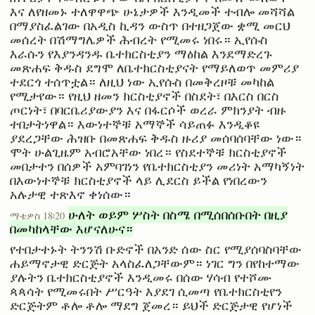
እና ለየዘመኑ ተለዋዋጭ ሁኔታዎች እንዲመች ተብሎ መሻሻል
በማያስፈልገው በአዲስ ኪዳን ውስጥ በተዘጋጀው ቋሚ መርህ
መሰረት በሽማግሌዎች ሕብረት የሚመሩ ነበሩ። ኢየሱስ
እራሱን የእያንዳንዱ ቤተክርስቲያን ማዕከል እንደማድረጉ
መጽሐፍ ቅዱስ ደግሞ ለቤተክርስቲያናት የማይለወጥ መምሪያ
ተደርጎ ተሰጥቷል። ለዚህ ነው ኢየሱስ በመቅረዞቹ መካከል
የሚታየው። የዚህ ዘመን ክርስቲያኖች በስደት፣ በእርስ በርስ
ጦርነት፣ በባርቤሪያውያን እና በፋርሶች ወረራ ምክንያት ብዙ
ተበታትነዋል። እውነተኞቹ አማኞች ሳይጠፉ እንዲቆዩ
ያደረጋቸው ሕዝቡ በመጽሐፍ ቅዱስ ዙሪያ መሰባሰባቸው ነው።
ሞት ሁልጊዜም አብሮአቸው ነበረ። የስደተኞቹ ክርስቲያኖች
መበታተን በሰዎች አምባገነን የቤተክርስቲያን መሪነት አማካኝነት
በእውነተኞቹ ክርስቲያኖች ላይ ሊደርስ ይችል የነበረውን
አሉታዊ ተጽእኖ ቀነሰው።
ሁለት ወይም ሦስት በስሜ በሚሰበሰቡበት በዚያ
ማቴዎስ 18፡20
በመካከላቸው እሆናለሁና።
የተበታተኑት ትንንሽ ቡድኖች በአንድ ሰው ስር የሚያሰባስባቸው
ሐይማኖታዊ ድርጅት አላስፈለጋቸውም። ነገር ግን በየከተማው
ያሉትን ቤተክርስቲያኖች እንዲመሩ በሰው ሃሳብ የተሾሙ
ጳጳሳት የሚመሩበት ሥርዓት እያደገ ሲመጣ የቤተክርስቲየን
ድርጅትም ቶሎ ቶሎ ማደግ ጀመረ። ይህች ድርጅታዊ የሆነች