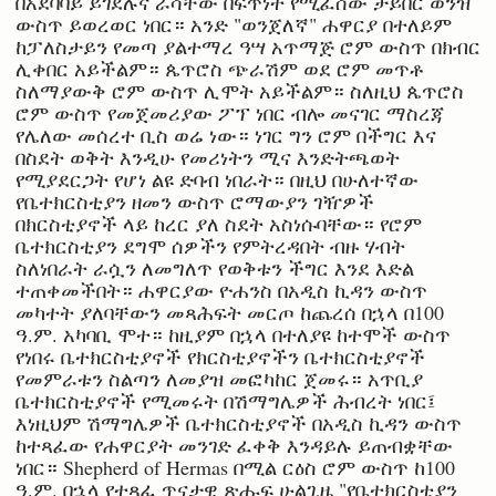
በአደባባይ ይገደሉና ራሳቸው በፍጥነት የሚፈሰው ታይበር ወንዝ
ውስጥ ይወረወር ነበር። አንድ "ወንጀለኛ" ሐዋርያ በተለይም
ከፓለስታይን የመጣ ያልተማረ ዓሣ አጥማጅ ሮም ውስጥ በክብር
ሊቀበር አይችልም። ጴጥሮስ ጭራሽም ወደ ሮም መጥቶ
ስለማያውቅ ሮም ውስጥ ሊሞት አይችልም። ስለዚህ ጴጥሮስ
ሮም ውስጥ የመጀመሪያው ፖፕ ነበር ብሎ መናገር ማስረጃ
የሌለው መሰረተ ቢስ ወሬ ነው። ነገር ግን ሮም በችግር እና
በስደት ወቅት እንዲሁ የመሪነትን ሚና እንድትጫወት
የሚያደርጋት የሆነ ልዩ ድባብ ነበራት። በዚህ በሁለተኛው
የቤተክርስቲያን ዘመን ውስጥ ሮማውያን ገዥዎች
በክርስቲያኖች ላይ ከረር ያለ ስደት አስነሱባቸው። የሮም
ቤተክርስቲያን ደግሞ ሰዎችን የምትረዳበት ብዙ ሃብት
ስለነበራት ራሷን ለመግለጥ የወቅቱን ችግር እንደ እድል
ተጠቀመችበት። ሐዋርያው ዮሐንስ በአዲስ ኪዳን ውስጥ
መካተት ያለባቸውን መጻሕፍት መርጦ ከጨረሰ በኋላ በ100
ዓ.ም. አካባቢ ሞተ። ከዚያም በኋላ በተለያዩ ከተሞች ውስጥ
የነበሩ ቤተክርስቲያኖች የክርስቲያኖችን ቤተክርስቲያኖች
የመምራቱን ስልጣን ለመያዝ መፎካከር ጀመሩ። አጥቢያ
ቤተክርስቲያኖች የሚመሩት በሽማግሌዎች ሕብረት ነበር፤
እነዚህም ሽማግሌዎች ቤተክርስቲያኖች በአዲስ ኪዳን ውስጥ
ከተጻፈው የሐዋርያት መንገድ ፈቀቅ እንዳይሉ ይጠብቋቸው
ነበር። Shepherd of Hermas በሚል ርዕስ ሮም ውስጥ ከ100
ዓ.ም. በኋላ የተጻፈ ጥናታዊ ጽሑፍ ሁልጊዜ "የቤተክርስቲያን