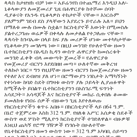
ጳጳስ ከታዘዝክ ብቻ ነው። አይሬንየስ በተጨማሪ እንዲህ አለ፡-
ኒቆላውያን ለመጀመሪያ ጊዜ በሐዋርያቱ ከተሾሙ ሰባት
ዲያቆናት የአንዱ የኒቆላዎስ ተከታዮች ናቸው። እነርሱም
ያለምንም ገደብ ደስ ያላቸውን እያደረጉ ይኖራሉ አለ። ይህን
በማለቱ ሙሉ በሙሉ ስቷል። ክርስቲያኖች እውነት በሚመስሉ
ያልተረጋገጡ ወሬዎች በቀላሉ ለመታለል የተጋለጡ ናቸው።
ጳጳሳት ከጉባኤው በላይ ከፍ ያሉ መሪዎች ሆነው መተካካታቸው
የኒቆላውያን መገለጫ ነው። በዚህ መንገድ የሁለተኛው ዘመን
ቤተክርስቲያን በአዲስ ኪዳን ውስጥ ሐዋርያት ከመሰረቱት
መንገድ ፈቀቅ ብላ መውጣት ጀመረች። የሐዋርያቱ
የመጀመሪያ ብርሃን እየደበዘዘ መጣ። ሁለተኛው መቅረዝ
ተለኩሶ ነበር። ግን የዚህኛው ዘመን ብርሃን ከመጀመሪያው ዘመን
የተለየ እና ደብዘዝ ያለ ሆነ። በሮማውያን ነገስታት አማካኝነት
የተነሳው ከባድ ስደት በግዛቱ ውስጥ ያሉ ኃይላት ሊያጠፉዋት
ከሚችሉት ይበልጥ ቤተክርስቲያንን በአስገራሚ ፍጥነት
አሳደጋት። አሳዳጆች እና ክርስቲያኖች መከራ ሲቀበሉ ቆመው
ይመለከቱ የነበሩ ሰዎች ብዙውን ጊዜ እየተለወጡ
የክርስቲያኖችን ቁጥሩ አበዙ። በክርስቲያኖች ላይ በ64 ዓ.ም.
በኔሮ ተጀምረው እስከ 312 ዓ.ም. የዘለቁ አሥር አሰቃቂ ስደቶች
ውስጥ ወደ ሦስት ሚሊዮን ክርስቲያኖች ተገድለዋል። ብዙዎቹ
እነዚህ ጨካኝ የሮማ ገዥዎች የነገሱት በሁለተኛው
የቤተክርስቲያን ዘመን ውስጥ ነው። 312 ዓ.ም አካባቢ ሰይጣን
አንድ ትምሕርት ሳይወድ በግዱ ተማረ፡- ይህም የትኛውም