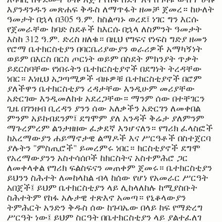
እያንዳንዱን መጽሐፍ ቅዱስ ለማጥፋት ዘመቻ ጀመረ። ከሁለት
ዓመታት በኋላ በ305 ዓ.ም. ከስልጣኑ ወረደ፤ ነገር ግን እርሱ
የጀመራቸው ከባድ ስደቶች ከእርሱ በኋላ ለስምንት ዓመታት
እስከ 312 ዓ.ም. ድረስ ዘለቁ። በዚህ የግፍና የነፍስ ግድያ ዘመን
የሮማ ቤተክርስቲያን በባርቤሪያውያን ወራሪዎች አማካኝነት
ወይም በእርስ በርስ ጦርነት ወይም በስደት ምክንያት ጥቃት
ይደርስባቸው የነበሩትን ቤተክርስቲያኖች በደግነት ትረዳቸው
ነበር። እነዚህ አጋጣሚዎች ብዙዎቹ ቤተክርስቲያኖች በሮም
ያለችዋን ቤተክርስቲያን ረዳታቸው እንዲሁም መሪያቸው
አድርገው እንዲመለከቱ አደረጋቸው። ማንም ሰው በተቸገርን
ጊዜ በገንዘብ ቢረዳን ያንን ሰው አለቃችን አድርገን ለመቀበል
ምንም አይከብደንም፤ ደግሞም ያለ አንዳች ቅሬታ ያለምንም
ማጉረምረም ልንታዘዘው ፈቃደኛ እንሆናለን። የግሪክ ፈላስፎች
ከአረማውያን ሐይማኖታዊ ልማዶች እና ሥርዓቶች በስተጀርባ
ያሉትን "ምስጢሮች" ይመረምሩ ነበር። ክርስቲያኖች ደግሞ
የአረማውያንን አስተሳሰቦች ከክርስትና አስተምሕሮ ጋር
ለመቀላቀል የግሪክ ፍልስፍናን መጠቀም ጀመሩ። ቤተክርስቲያን
ይህንን ስሕተት ለመከላከል ብላ ከሰው የሆነ የአመራር ሥርዓት
አበጀች፤ ይህም ቤተክርስቲያን ላይ ሊከላለከሉ ከሚያስቡት
ስሕተትም የከፋ አሉታዊ ተጽእኖ አመጣ። የኒቆላውያን
ትምሕርት አንድን ቅዱስ ሰው ከጉባኤው በላይ ከፍ የማድረግ
ሥርዓት ነው፤ ይህም ስርዓት በቤተክርስቲያን ላይ ያልተፈለገ