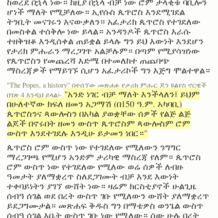
ከወረደ በኋላ ነው። ከዚያ በኋላ ብቻ ነው ሮም ታላቂቱ ባቢሎን
ሆነች ማለት የሚቻለው። ኢየሱስ ጴጥሮስ እንደሚገደል
ትንቢት መናገሩን እናውቃለን። አፈታሪክ ጴጥሮስ የተገደለው
በመስቀል ተሰቅሎ ነው ይላል። አንዳንዶች ጴጥሮስ እራሱ
ተዘቅዝቆ እንዲሰቀል ጠይቋል ይላሉ ግን ይህ እውነት እንደሆን
የታሪክ ምሑራን ማረጋገጥ አልቻሉም። በጣም የሚያሳዝነው
የጴጥሮስን የመጨረሻ እድሜ በተመለከተ ጠጨባጭ
ማስረጃዎች የማይገኙ ሲሆን አፈታሪኮች ግን እጅግ ሞልተዋል።
"The Popes, a history" በተሰኘው መጽሐፉ የታሪክ ምሑር ጆን ዩልየስ ኖርዊች
"አንድ ነገር ብቻ ማለት እንችላለን፤ ይህም
በገጽ 4 እንዲህ ይላል፡-
በሁለተኛው ክፍለ ዘመን አጋማሽ (በ150 ዓ.ም. አካባቢ)
ጴጥሮስንና ጳውሎስን በአካል ያወቋቸው ሰዎች የልጅ ልጅ
ልጆች በኖሩበት ዘመን ውስጥ ጴጥሮስም ጳውሎስም ሮም
ውስጥ እንደተገደሉ እንዲሁ ይታመን ነበር።"
ጴጥሮስ ሮም ውስጥ ነው የተገደለው የሚለውን ንግግር
ማረጋገጫ የሚሆን አንድም ታሪካዊ ማስረጃ የለም። ጴጥሮስ
ሮም ውስጥ ነው የተገደለው የሚለው ወሬ ሰዎች ለብዙ
ዓመታት ያለማቋረጥ ስለደጋገሙት ብቻ እንደ እውነት
ተቀባይነትን ያገኘ ውሸት ነው። ዛሬም ክርስቲያኖች ሁልጊዜ
ሰብዓ ሰገል ወደ በረት ውስጥ ገቡ የሚለውን ውሸት ያለማቋረጥ
ይደጋግሙታል። መጽሐፍ ቅዱስ ግን በማቴዎስ ወንጌል ውስጥ
ሰብዓ ሰገል እቤት ውስጥ ገቡ ነው የሚለው። ሰው ሁሉ በረት