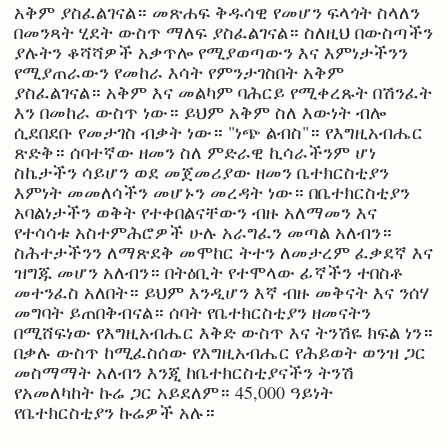
አቅም ያስፈልገናል። መጽሐፍ ቅዱሳዊ የመሆን ፍላጎት ስላለን
በመንጻት ሂደት ውስጥ ማለፍ ያስፈልገናል። ስለዚህ በውስጣችን
ያሉትን ቆሻሻዎች አቃጥሎ የሚያወጣውን እና እምነታችንን
የሚያጠራውን የመከራ እሳት የምንታገስበት አቅም
ያስፈልገናል። አቅም እና መልካም ባሕርይ የሚቀረጹት በሽንፈት
እን በመከራ ውስጥ ነው። ይህም አቅም ስለ እውነት ብሎ
ሲደበደቡ የመታገስ ብቃት ነው። "ነጭ ልብስ"። የእግዚአብሔር
ጽድቅ። ሰባተኛው ዘመን ስለ ምድራዊ ኪሳራችንም ሆነ
ስኬታችን ሳይሆን ወደ መጀመሪያው ዘመን ቤተክርስቲያን
እምነት መመለሳችን መሆኑን መረዳት ነው። በቤተክርስቲያን
አባልነታችን ወቅት የተቀበልናቸውን ብዙ አለማመን እና
የተሳሳቱ አስተምሕሮዎች ሁሉ አራግፈን መጣል አለብን።
ስሕተታችንን ለማጽደቅ መሞከር ትተን ለመታረም ፈቃደኛ እና
ዝግጁ መሆን አለብን። በትዕቢት የተሞላው ፊኛችን ተበስቶ
መተንፈስ አለበት። ይህም እንዲሆን እኛ ብዙ መቅናት እና ንሰሃ
መግባት ይጠበቅብናል። ሰባት የቤተክርስቲያን ዘመናትን
በሚሸፍነው የእግዚአብሔር እቅድ ውስጥ እና ትንሽዬ ክፍል ነን።
በቃሉ ውስጥ ከሚፈስሰው የእግዚአብሔር የሕይወት ወንዝ ጋር
መስማማት አለብን እንጂ ከቤተክርስቲያናችን ትንሽ
የአመለካከት ኩሬ ጋር አይደለም። 45,000 ዓይነት
የቤተክርስቲያን ኩሬዎች አሉ።