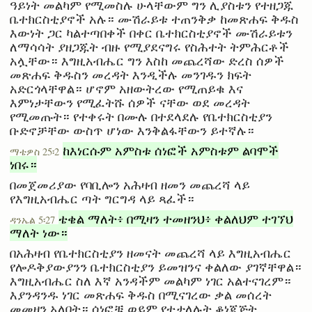
ዓይነት መልካም የሚመስሉ ሁላቸውም ግን ሊያስቱን የተዘጋጁ
ቤተክርስቲያኖች አሉ። ሙሽራይቱ ተጠንቅቃ ከመጽሐፍ ቅዱስ
እውነት ጋር ካልተጣበቀች በቀር ቤተክርስቲያኖች ሙሽራይቱን
ለማሳሳት ያዘጋጁት ብዙ የሚያደናግሩ የስሕተት ትምሕርቶች
አሏቸው። እግዚአብሔር ግን እስከ መጨረሻው ድረስ ሰዎች
መጽሐፍ ቅዱስን መረዳት እንዲችሉ መንገዱን ክፍት
አድርጎላቸዋል። ሆኖም አዘውትረው የሚጠይቁ እና
እምነታቸውን የሚፈትሹ ሰዎች ናቸው ወደ መረዳት
የሚመጡት። የተቀሩት በሙሉ በተደላደሉ የቤተክርስቲያን
ቡድኖቻቸው ውስጥ ሆነው እንቅልፋቸውን ይተኛሉ።
ከእነርሱም አምስቱ ሰነፎች አምስቱም ልባሞች
ማቴዎስ 25፡2
ነበሩ።
በመጀመሪያው የባቢሎን አሕዛብ ዘመን መጨረሻ ላይ
የእግዚአብሔር ጣት ግርግዳ ላይ ጻፈች።
ቴቄል ማለት፥ በሚዛን ተመዘንህ፥ ቀልለህም ተገኘህ
ዳንኤል 5፡27
ማለት ነው።
በአሕዛብ የቤተክርስቲያን ዘመናት መጨረሻ ላይ እግዚአብሔር
የሎዶቅያውያንን ቤተክርስቲያን ይመዝንና ቀልለው ያገኛቸዋል።
እግዚአብሔር ስለ እኛ አንዳችም መልካም ነገር አልተናገረም።
እያንዳንዱ ነገር መጽሐፍ ቅዱስ በሚናገረው ቃል መሰረት
መመዘን አለበት። ሰነፎቹ ወይም የተታለሉት ቆነጃጅት