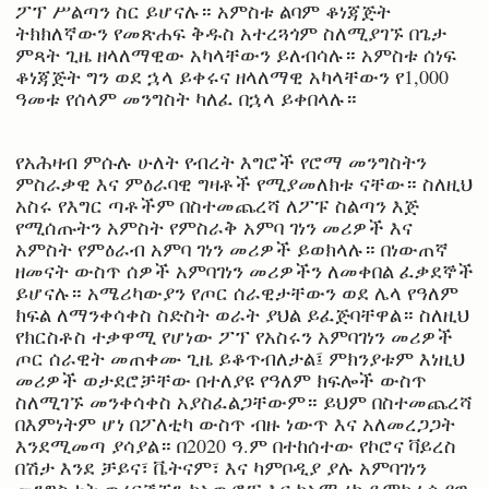
ፖፕ ሥልጣን ስር ይሆናሉ። አምስቱ ልባም ቆነጃጅት
ትክክለኛውን የመጽሐፍ ቅዱስ አተረጓጎም ስለሚያገኙ በጌታ
ምጻት ጊዜ ዘላለማዊው አካላቸውን ይለብሳሉ። አምስቱ ሰነፍ
ቆነጃጅት ግን ወደ ኋላ ይቀሩና ዘላለማዊ አካላቸውን የ1,000
ዓመቱ የሰላም መንግስት ካለፈ በኋላ ይቀበላሉ።
የአሕዛብ ምሱሉ ሁለት የብረት እግሮች የሮማ መንግስትን
ምስራቃዊ እና ምዕራባዊ ግዛቶች የሚያመለክቱ ናቸው። ስለዚህ
አስሩ የእግር ጣቶችም በስተመጨረሻ ለፖፑ ስልጣን እጅ
የሚሰጡትን አምስት የምስራቅ አምባ ገነን መሪዎች እና
አምስት የምዕራብ አምባ ገነን መሪዎች ይወክላሉ። በነውጠኛ
ዘመናት ውስጥ ሰዎች አምባገነን መሪዎችን ለመቀበል ፈቃደኞች
ይሆናሉ። አሜሪካውያን የጦር ሰራዊታቸውን ወደ ሌላ የዓለም
ክፍል ለማንቀሳቀስ ስድስት ወራት ያህል ይፈጅባቸዋል። ስለዚህ
የክርስቶስ ተቃዋሚ የሆነው ፖፕ የአስሩን አምባገነን መሪዎች
ጦር ሰራዊት መጠቀሙ ጊዜ ይቆጥብለታል፤ ምክንያቱም እነዚህ
መሪዎች ወታደሮቻቸው በተለያዩ የዓለም ክፍሎች ውስጥ
ስለሚገኙ መንቀሳቀስ አያስፈልጋቸውም። ይህም በስተመጨረሻ
በእምነትም ሆነ በፖለቲካ ውስጥ ብዙ ነውጥ እና አለመረጋጋት
እንደሚመጣ ያሳያል። በ2020 ዓ.ም በተከሰተው የኮሮና ቫይረስ
በሽታ እንደ ቻይና፣ ቬትናም፣ እና ካምቦዲያ ያሉ አምባገነን
መንግስታት ወረርሽኙን ከአውሮፓ እና ከአሜሪካ ዴሞክራሲያዊ