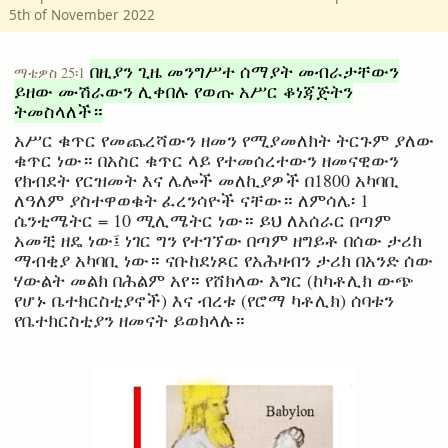
5th of November 2022
በዚያን ጊዜ መንግሥተ ሰማያት መብራታቸውን
ማቴዎስ 25፡1
ይዘው ሙሽራውን ሊቀበሉ የወጡ አሥር ቆነጃጅትን
ትመስላለች።
አሥር ቁጥር የመጨረሻውን ዘመን የሚያመለክት ትርጉም ያለው
ቁጥር ነው። በአስር ቁጥር ላይ የተመሰረተውን ዘመናዊውን
የክብደት የርዝመት እና ሌሎች መለኪያዎች በ1800 አካባቢ
ለዓለም ያስተዋወቁት ፈረንሳዮች ናቸው። ለምሳሌ፡ 1
ሴንቲሜትር = 10 ሚሊሜትር ነው። ይህ ለአሰራር በጣም
አመቺ ዘዴ ነው፤ ነገር ግን የተገኘው በጣም ዘግይቶ በሰው ታሪክ
ማብቂያ አካባቢ ነው። ናቡከደነጾር የአሕዛብን ታሪክ በአንድ ሰው
ሃውልት መልክ በሕልም አየ። የሸክላው እግር (ከካቶሊክ ውጭ
የሆኑ ቤተክርስቲያኖች) እና ብረቱ (የሮማ ካቶሊክ) ሰባቱን
የቤተክርስቲያን ዘመናት ይወክላሉ።