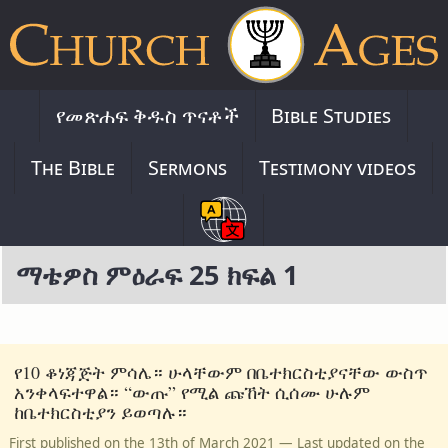
የመጽሐፍ ቅዱስ ጥናቶች
Bible Studies
The Bible
Sermons
Testimony videos
ማቴዎስ ምዕራፍ 25 ክፍል 1
የ10 ቆነጃጅት ምሳሌ። ሁላቸውም በቤተክርስቲያናቸው ውስጥ
አንቀላፍተዋል። “ውጡ” የሚል ጩኸት ሲሰሙ ሁሉም
ከቤተክርስቲያን ይወጣሉ።
First published on the 13th of March 2021 — Last updated on the