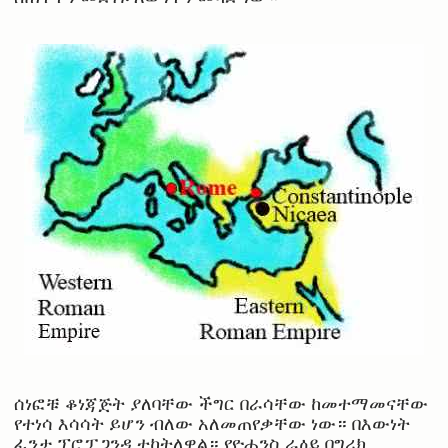
ሰነፎቹ ቆነጃጅት ያለባቸው ችግር በራሳቸው ከመተማመናቸው
የተነሳ እሳሳት ይሆን ብለው አለመጠየቃቸው ነው። በእውነት
ፈንታ ፕሮፓጋንዳ ተከትለዋል። የዮሐንስ ራዕይ በግሪክ