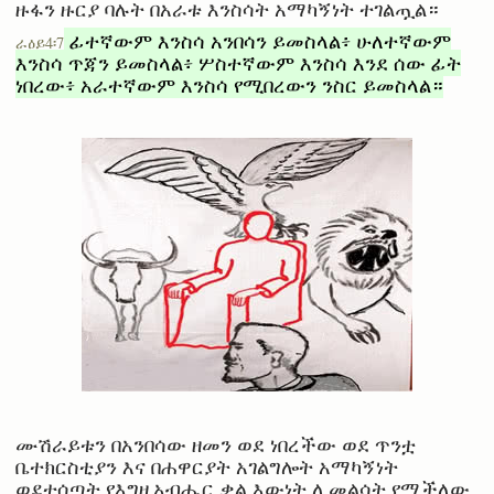
ዙፋን ዙርያ ባሉት በአራቱ እንስሳት አማካኝነት ተገልጧል።
ፊተኛውም እንስሳ አንበሳን ይመስላል፥ ሁለተኛውም
ራዕይ4፡7
እንስሳ ጥጃን ይመስላል፥ ሦስተኛውም እንስሳ እንደ ሰው ፊት
ነበረው፥ አራተኛውም እንስሳ የሚበረውን ንስር ይመስላል።
ሙሽራይቱን በአንበሳው ዘመን ወደ ነበረችው ወደ ጥንቷ
ቤተክርስቲያን እና በሐዋርያት አገልግሎት አማካኝነት
ወደተሰጣት የእግዚአብሔር ቃል እውነት ሊመልሳት የሚችለው