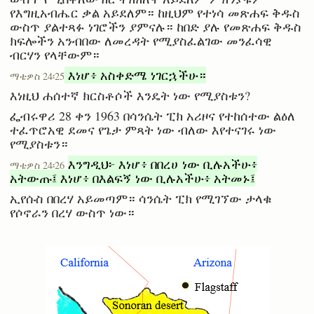
የእግዚአብሔር ቃል አይደለም። ከዚህም የተነሳ መጽሐፍ ቅዱስ
ውስጥ ያልተጻፉ ነገሮችን ያምናሉ። ከበድ ያሉ የመጽሐፍ ቅዱስ
ክፍሎችን አንብበው ለመረዳት የሚያስፈልገው መንፈሳዊ
ብርሃን የላቸውም።
እነሆ፥ አስቀድሜ ነገርኋችሁ።
ማቴዎስ 24፡25
እነዚህ ሐሰተኛ ክርስቶሶች እንዴት ነው የሚያስቱን?
ፌብሩዋሪ 28 ቀን 1963 በሳንሴት ፒክ አሪዞና የተከሰተው ልዕለ
ተፈጥሮአዊ ደመና የጌታ ምጻት ነው ብለው እየተናገሩ ነው
የሚያስቱን።
እንግዲህ፦ እነሆ፥ በበረሀ ነው ቢሉአችሁ፥
ማቴዎስ 24፡26
አትውጡ፤ እነሆ፥ በእልፍኝ ነው ቢሉአችሁ፥ አትመኑ፤
ኢየሱስ በበረሃ አይመጣም። ሳንሴት ፒክ የሚገኘው ታላቁ
የሶኖራን በረሃ ውስጥ ነው።