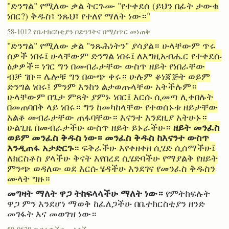
"ድንግል" የሚለው ቃል ትርጉሙ "የተቀደሰ (ይህን በፊት ታውቁ
ነበር?) ቅዱስ፣ ንጹህ፣ የተለየ ማለት ነው።"
58-1012 የቤተክርስቲያን በድንገትና በሚስጥር መነጠቅ
"ድንግል" የሚለው ቃል "ንጹሕነትን" ያሳያል። ሁላቸውም ጥሩ
ሰዎች ነበሩ፤ ሁላቸውም ድንግል ነበሩ፤ ለእግዚአብሔር የተቀደሱ
ዕቃዎች። ነገር ግን በመብራታቸው ውስጥ ዘይት የነበራቸው
ብቻ ገቡ። ሌሎቹ ግን በውጭ ቀሩ። ሁሉም ቆነጃጅት ወይም
ድንግል ነበሩ፤ ምንም እንከን ልታወጡላቸው አትችሉም።
ሁላቸውም በጌታ ምጻት ያምኑ ነበር፤ እርሱ ሲመጣ ሊቀበሉት
በመጠባበቅ ላይ ነበሩ። ግን ከመካከላቸው የተወሰኑቱ ዘይታቸው
አልቆ መብራታቸው ጠፋባቸው። እናንተ እንደዚያ አትሁኑ።
ዘይት መንፈስ
ሁልጊዜ በመብራታችሁ ውስጥ ዘይት ይኑራችሁ።
ወይም መንፈስ ቅዱስ ነው። መንፈስ ቅዱስ ከእናንተ ውስጥ
እንዲጠፋ አታድርጉ
። ፍቅራችሁ እየቀዘቀዘ ሲሄድ ሲሰማችሁ፤
ለክርስቶስ ያላችሁ ቅናት እየበረደ ሲሄድባችሁ የማያልቅ የዘይት
ምንጭ ወዳለው ወደ እርሱ ሄዳችሁ እንደገና የመንፈስ ቅዱስን
ሙላት ግዙ።
መግዛት ማለት ዋጋ ትከፍላላችሁ ማለት ነው።
የምትከፍሉት
ዋጋ ምን እንደሆነ ማወቅ ከፈለጋችሁ በቤተክርስቲያን ዘንድ
መገፋት እና መወገዝ ነው።