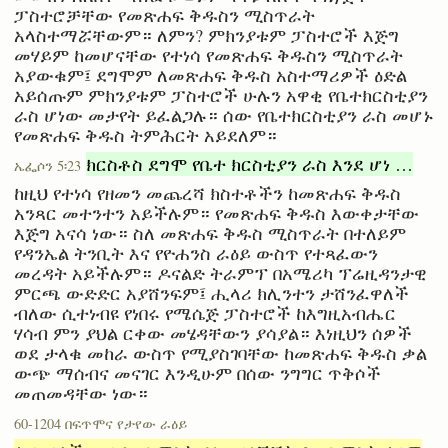
ፓስተሮቻቸው የመጽሐፍ ቅዱስን ሚስጥራት
አላስተማሯቸውም። ለምን? ምክንያቱም ፓስተሮች እጅግ
መሃይም ከመሆናቸው የተነሳ የመጽሐፍ ቅዱስን ሚስጥራት
አያውቁም፤ ደግሞም ለመጽሐፍ ቅዱስ አስተማሪዎች ዕድል
አይሰጡም ምክንያቱም ፓስተሮች ሁሉን አዋቂ የቤተክርስቲያን
ራስ ሆነው መታየት ይፈልጋሉ። ሰው የቤተክርስቲያን ራስ መሆኑ
የመጽሐፍ ቅዱስ ትምሕርት አይደለም።
ክርስቶስ ደግሞ የቤተ ክርስቲያን ራስ እንደ ሆነ …
ኤፌሶን 5፡23
ከዚህ የተነሳ የዘመን መጨረሻ ክስተቶችን ከመጽሐፍ ቅዱስ
አንጻር መተንተን አይችሉም። የመጽሐፍ ቅዱስ እውቀታቸው
እጅግ አናሳ ነው። ስለ መጽሐፍ ቅዱስ ሚስጥራት በተለይም
የዳንኤል ትንቢት እና የዮሐንስ ራዕይ ውስጥ የተጻፈውን
መረዳት አይችሉም። ዶናልድ ትራምፕ በአሜሪካ ፕሬዚዳንታዊ
ምርጫ ውድድር አያሸንፍም፤ ሒላሪ ክሊንተን ታሸንፈዋለች
ብለው ሲተነብዩ የነበሩ የሜሴጅ ፓስተሮች ከእግዚአብሔር
ሃሳብ ምን ያህል ርቀው መሄዳቸውን ያሳያል። እነዚህን ሰዎች
ወደ ታላቁ መከራ ውስጥ የሚያስገባቸው ከመጽሐፍ ቅዱስ ቃል
ውጭ ማሰብና መናገር እንዲሁም በሰው ንግግር ጥቅሶች
መጠመዳቸው ነው።
60-1204 በፍጥሞና የታየው ራዕይ