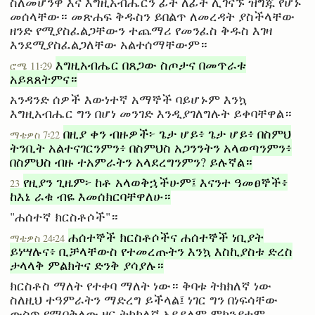
ስለመሆንዋ እና እግዚአብሔርን ፊት ለፊት ሊገናኙ ዝግጁ የሆኑ
መሰላቸው። መጽሐፍ ቅዱስን ይበልጥ ለመረዳት ያስችላቸው
ዘንድ የሚያስፈልጋቸውን ተጨማሪ የመንፈስ ቅዱስ እገዛ
እንደሚያስፈልጋለቸው አልተሰማቸውም።
እግዚአብሔር በጸጋው ስጦታና በመጥራቱ
ሮሜ 11፡29
አይጸጸትምና።
አንዳንድ ሰዎች እውነተኛ አማኞች ባይሆኑም እንኳ
እግዚአብሔር ግን በሆነ መንገድ እንዲያገለግሉት ይቀባቸዋል።
በዚያ ቀን ብዙዎች፦ ጌታ ሆይ፥ ጌታ ሆይ፥ በስምህ
ማቴዎስ 7፡22
ትንቢት አልተናገርንምን፥ በስምህስ አጋንንትን አላወጣንምን፥
በስምህስ ብዙ ተአምራትን አላደረግንምን? ይሉኛል።
የዚያን ጊዜም፦ ከቶ አላወቅኋችሁም፤ እናንተ ዓመፀኞች፥
23
ከእኔ ራቁ ብዬ እመሰክርባቸዋለሁ።
"ሐሰተኛ ክርስቶሶች"።
ሐሰተኞች ክርስቶሶችና ሐሰተኞች ነቢያት
ማቴዎስ 24፡24
ይነሣሉና፥ ቢቻላቸውስ የተመረጡትን እንኳ እስኪያስቱ ድረስ
ታላላቅ ምልክትና ድንቅ ያሳያሉ።
ክርስቶስ ማለት የተቀባ ማለት ነው። ቅባቱ ትክክለኛ ነው
ስለዚህ ተዓምራትን ማድረግ ይችላል፤ ነገር ግን በነፍሳቸው
ውስጥ የሚበቅለው ዘር ትክክለኛ አይደለም ምክንያቱም