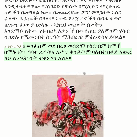
እንዲታዘዙዋቸው ማስገደድ የቻሉት በሚሊዮን የሚቆጠሩ
ሰዎችን በመግደል ነው። በመጨረሻው ፖፕ የሚገዙት አስር
ፈላጭ ቆራጮች በዓለም አቀፍ ደረጃ ሰዎችን በብዙ ቁጥር
ጨፍጭፈው ይገድላሉ። እነዚህ መሪዎች ሰዎችን
እንደማይጠቅሙ የፋብሪካ እቃዎች በመቁጠር ያለምንም ሃሳብ
ሲገድሉ የሚመሩበት ስርዓት ማሕበራዊ ምሕንድስና ይባላል።
በመንፈስም ወደ በረሀ ወሰደኝ፤ የስድብም ስሞች
ራዕይ 17፡3
በሞሉበት፥ ሰባት ራሶችና አሥር ቀንዶችም ባሉበት በቀይ አውሬ
ላይ አንዲት ሴት ተቀምጣ አየሁ።