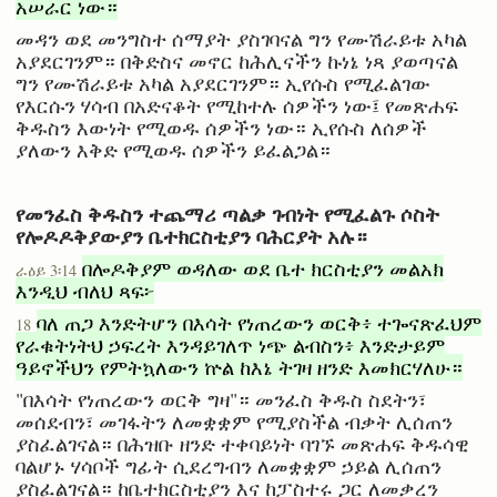
አሠራር ነው።
መዳን ወደ መንግስተ ሰማያት ያስገባናል ግን የሙሽራይቱ አካል
አያደርገንም። በቅድስና መኖር ከሕሊናችን ኩነኔ ነጻ ያወጣናል
ግን የሙሽራይቱ አካል አያደርገንም። ኢየሱስ የሚፈልገው
የእርሱን ሃሳብ በአድናቆት የሚከተሉ ሰዎችን ነው፤ የመጽሐፍ
ቅዱስን እውነት የሚወዱ ሰዎችን ነው። ኢየሱስ ለሰዎች
ያለውን እቅድ የሚወዱ ሰዎችን ይፈልጋል።
የመንፈስ ቅዱስን ተጨማሪ ጣልቃ ገብነት የሚፈልጉ ሶስት
የሎዶዶቅያውያን ቤተክርስቲያን ባሕርያት አሉ።
በሎዶቅያም ወዳለው ወደ ቤተ ክርስቲያን መልአክ
ራዕይ 3፡14
እንዲህ ብለህ ጻፍ፦
ባለ ጠጋ እንድትሆን በእሳት የነጠረውን ወርቅ፥ ተጐናጽፈህም
18
የራቁትነትህ ኃፍረት እንዳይገለጥ ነጭ ልብስን፥ እንድታይም
ዓይኖችህን የምትኳለውን ኵል ከእኔ ትገዛ ዘንድ እመክርሃለሁ።
"በእሳት የነጠረውን ወርቅ ግዛ"። መንፈስ ቅዱስ ስደትን፣
መሰደብን፣ መገፋትን ለመቋቋም የሚያስችል ብቃት ሊሰጠን
ያስፈልገናል። በሕዝቡ ዘንድ ተቀባይነት ባገኙ መጽሐፍ ቅዱሳዊ
ባልሆኑ ሃሳቦች ግፊት ሲደረግብን ለመቋቋም ኃይል ሊሰጠን
ያስፈልገናል። ከቤተክርስቲያን እና ከፓስተሩ ጋር ለመቃረን