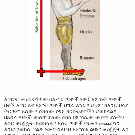
እግሮቹ መጨረሻቸው በአሥር ጣቶች ነው፤ አምስት ጣቶች
በቀኝ እግር እና አምት ጣቶች በግራ እግር። ይህም ከአንድ በላይ
ትርጉም አለው። ሸክላው የዳኑ ክርስቲያኖችን ይወክላል።
በአስሩ ጣቶች ውስጥ ያለው ሸክላ በምሳሌው ውስጥ ያሉትን
አስር ቆነጃጅት ይወክላል። አስሩ ጣቶች የዘመን መጨረሻን
እንደሚወክሉ ግልጽ ነው። ስለዚህ አምስቱ ልባም ቆነጃጅት እና
አምስቱ ሰነፍ ቆነጃጅት በዘመን መጨረሻ የሚኖሩትን የዳኑ