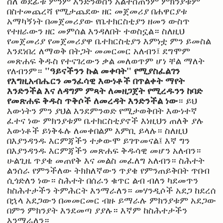
ስለ ወደፊቱ ምንም እንድንወስን አልተሰጠንም ምክንያቱም
በስተመጨረሻ የሚታጨደው ዘር መጀመሪያ በሐዋርያቱ
አማካኝነት በመጀመሪያው የቤተክርስቲያን ዘመን ውስጥ
የተዘራውን ዘር መምሰል እንዳለበት ተወስኗል። ስለዚህ
የመጀመሪያ የመጀመሪያዋ ቤተክርስቲያን እምነቷ ምን ይመስል
እንደነበረ ለማወቅ በትጋት መመርመር አለብን፤ ደግሞም
መጽሐፍ ቅዱስ የተናገረውን ቃል መለወጥም ሆነ ቸል ማለት
"ዓይናችንን ኩል መቀባት" የሚያስፈልገን
የለብንም።
የእግዚአብሔርን መንፈሳዊ እውነቶች በጥልቀት ማየት
እንድንችል እና ለዳግም ምጻት ለመዘጋጀት የሚረዱንን ከባድ
የመጽሐፍ ቅዱስ ጥቅሶች ለመረዳት እንድንችል ነው
። ይህ
እውነትን ምን ያህል እንደምንወድ የሚታወቅበት እውነተኛ
ፈተና ነው ምክንያቱም ቤተክርስቲያኖች እነዚህን ጠለቅ ያሉ
እውነቶች ይነቅፋሉ ለመቀበልም እምቢ ይላሉ። ስለዚህ
በእያንዳንዱ እርምጃችን ተቃውሞ ይገጥመናል፤ እኛ ግን
በእያንዳንዱ እርምጃችን መጽሐፍ ቅዱሳዊ መሆን አለብን።
ሁልጊዜ ጥያቄ መጠየቅ እና መልስ መፈለግ አለብን። ስሕተት
ልንሰራ የምንችለው ትክክለኛውን ጥያቄ የምንጠይቅበት ጥበብ
ሲጎድለን ነው። ስሕተት በሰራን ቁጥር ልብ ብለን ካደመጥን
ከስሕተታችን ትምሕርት እንማራለን። መሃንዲሶች አደጋ ከደረሰ
በኋላ አደጋውን በመመርመር ብዙ ይማራሉ ምክንያቱም አደጋው
በምን ምክንያት እንደመጣ ያያሉ። እኛም ከስሕተታችን
እንማራለን።