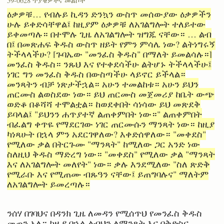
59-0628 ጥያቄዎችና መልሶች
ዕቃዎቹ… የብሉይ ኪዳን ድንኳን ውስጥ መሰውያው ዕቃዎችን
ሁሉ ይቀድሳቸዋል፤ ከዚያም ዕቃዎቹ ለአገልግሎት ተለይተው
ይቀመጣሉ። በተሞሉ ጊዜ ለአገልግሎት ዝግጁ ናቸው። … ልብ
በ፤ በመጽሐፍ ቅዱስ ውስጥ ዘይት የምን ምሳሌ ነው? ልትነግሩኝ
ትችላላችሁ? [ጉባኤው "መንፈስ ቅዱስ" በማለት ይመልሳሉ።]
መንፈስ ቅዱስ። ንጹህ እና የተቀደሳችሁ ልትሆኑ ትችላላችሁ፤
ነገር ግን መንፈስ ቅዱስ በውስጣችሁ ላይኖር ይችላል።
መንጻትን ብቻ ነጽታችኋል። አሁን ተመልከቱ። አሁን ይህን
ጠርሙስ ልወስደው ነው። ይህ ጠርሙስ መጀመሪያ ከቤት ውጭ
ወድቆ በቆሻሻ ተሞልቷል። ከወደቀበት ሳነሳው ይህ መጽደቅ
ይባላል፤ "ይህንን ሐጥያተኛ ልጠቀምበት ነው።" ልጠቀምበት
ብፈልግ ቀጥዬ የማደርገው ነገር ጠርሙሱን ማንጻት ነው። ከዚያ
ካነጻሁት በኋላ ምን አደርገዋለው? እቀድሰዋለው። "መቀደስ"
የሚለው ቃል በትርጉሙ "ማንጻት" ከሚለው ጋር አንድ ነው
ስለዚህ ቅዱስ ማድረግ ነው። "መቀደስ" የሚለው ቃል "ማንጻት
እና ለአገልግሎት መለየት" ነው። ቃሉ እንደሚለው "ስለ ጽድቅ
የሚራቡ እና የሚጠሙ ብጹዓን ናቸው፤ ይጠግባሉና" ማለትም
ለአገልግሎት ይመረጣሉ።
ንሰሃ በገባህና በዳንክ ጊዜ ለመዳን የሚሰጥህ የመንፈስ ቅዱስ
መጠን አለ። ከዚያ በኋላ ልብህን ለማንጻት እና በቅድስና