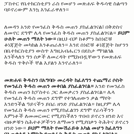
ፓስተር የቤተክርስቲያን ራስ የመሆን መጽሐፍ ቅዱሳዊ ስልጣን
ባይኖረውም እንኳ እንፈራዋለን።
ለመዳን አንድ የመንፈስ ቅዱስ መጠን ያስፈልገናል፤ በቅድስና
ይህም
ለመኖር ደግሞ ሌላ የመንፈስ ቅዱስ መጠን ያስፈልገናል።
ሁለት መጠን ማለት ነው።
በዚህ ብቻ ከቆምን ከሰነፎቹ
ቆነጃጅት መካከል እንቆጠራለን። እንደ ሰነፎቹ ቆነጃጅት ከሆንን
በቤተክርስቲያን ውስጥ እግዚአብሔርን በደስታ ማገልገል
እንችላለን ግን ሰዎች ለመረዳት የሚከብዷቸውን የመጽሐፍ
ቅዱስ ጥቅሶች ቸል እያልን እንኖራለን።
መጽሐፍ ቅዱስን በአግባቡ መረዳት ከፈለግን ተጨማሪ ሶስት
የመንፈስ ቅዱስ መጠን መቀበል ያስፈልገናል።
አንድ የመንፈስ
ቅዱስ መጠን ከፓስተሩ ጋር ለመቃረን ያስፈልገናል። ሌላ
የመንፈስ ቅዱስ መጠን ደግሞ የተገለጠውን ቃል ማየት
እንድንችል ዓይናችን ይበራ ዘንድ ያስፈልገናል። ከዚያም ሌላ
የመንፈስ ቅዱስ መጠን የሚያስፈልገን ደግሞ የራሳችንን
እምነቶች ለመመርመር የሚያስችለን ጥበብ ይኖረን ዘንድ እና
ብዙዎቹን ስሕተቶቻችንን ለማመን የሚያበቃን ትሕትና ይኖረን
ይህም ማለት የሙሽራይቱ አካል መሆን ከፈለግን
ዘንድ ነው።
በአጠቃላይ አምስት የመንፈስ ቅዱስ መጠን ያስፈልገናል።