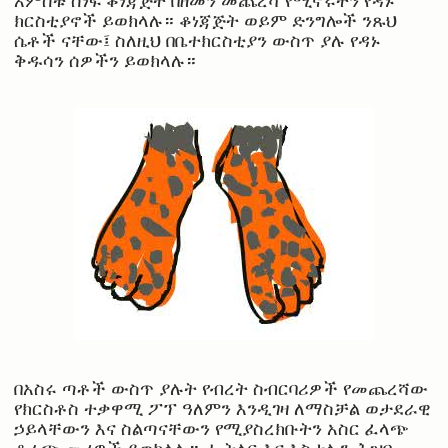
ክርስቲያኖች ይወክላሉ። ቆነጃጅት ወይም ድንግሎች ንጹህ
ሴቶች ናቸው፤ ስለዚህ በቤተክርስቲያን ውስጥ ያሉ የዳኑ
ቅዱሳን ሰዎችን ይወክላሉ።
በአስሩ ጣቶች ውስጥ ያሉት የብረት ስብርባሪዎች የመጨረሻው
የክርስቶስ ተቃዋሚ ፖፕ ዓለምን እንዲገዛ ለማስቻል ወታደራዊ
ኃይላቸውን እና ስልጣናቸውን የሚያስረክቡትን አስር ፈላጭ
ቆራጭ መሪዎች ይወክላሉ። ሒትለር እና እስታሊን ሕዝቡ