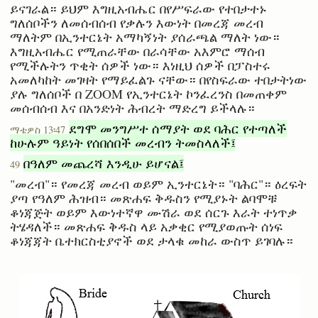
ይናገራል። ይህም እግዚአብሔር በየሥፍራው የተበታተኑ
ግለሰቦችን ለመሰብሰብ የቃሉን እውነት በመረጃ መረብ
ማለትም በኢንተርኔት አማካኝነት ያሰራጫል ማለት ነው።
እግዚአብሔር የሚጠራቸው በራሳቸው አእምሮ ማሰብ
የሚችሉትን ጥቂት ሰዎች ነው። እነዚህ ሰዎች በፓስተሩ
አመለካከት መገዛት የማይፈልጉ ናቸው። በየስፍራው ተበታትነው
ያሉ ግለሰቦች በ ZOOM የኢንተርኔት ኮንፈረንስ በመጠቀም
መሰብሰብ እና በአንድነት ሕብረት ማድረግ ይችላሉ።
ደግሞ መንግሥተ ሰማያት ወደ ባሕር የተጣለች
ማቴዎስ 13፡47
ከሁሉም ዓይነት የሰበሰበች መረብን ትመስላለች፤
በዓለም መጨረሻ እንዲሁ ይሆናል፤
49
"መረብ"። የመረጃ መረብ ወይም ኢንተርኔት። "ባሕር"። ዕረፍት
ያጣ የዓለም ሕዝብ። መጽሐፍ ቅዱስን የሚያኑት ልባሞቹ
ቆነጃጅት ወይም እውነተኛዋ ሙሽራ ወደ ሰርጉ እራት ተነጥቃ
ትሄዳለች። መጽሐፍ ቅዱስ ላይ አቃቂር የሚያወጡት ሰነፍ
ቆነጃጃት ቤተክርስቲያኖች ወደ ታላቁ መከራ ውስጥ ይገባሉ።