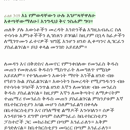
እኔ የምወዳቸውን ሁሉ እገሥጻቸዋለሁ
ራዕይ 3፡19
እቀጣቸውማለሁ፤ እንግዲህ ቅና ንስሐም ግባ።
ጠለቅ ያሉ እውነቶችን መረዳት እንድንችል እግዚአብሔር ስለ
ተሳሳቱ እምነቶችችን ሊገስጸን ይገባል፤ ከዚያም በኋላ ከፊታችን
ለሚገጥሙን ፈተናዎች ዝግጁ እንሆን ዘንድ ሊቀጣንና ሊገርፈን
ያስፈልገናል። ይህ ቀላል መንገድ አይደለም።
ለመዳን እና በቅድስና ለመኖር የምንቀበለው የመንፈስ ቅዱስ
መጠን የመጽሐፍ ቅዱስን ሚስጥራት ለመግለጥ የሚበቃ
አይደለም። የተገለጠውን እውነት ማየት እንችል ዘንድ ብዙ
የዓይን ኩል ያስፈልገናል። እውነትን ከመረዳት የሚያግዱንን ብዙ
የተሳሳቱ ሃሳቦች እንጥል ዘንድ እኛን ለመገሰጽ ብዙ መንፈስ
ቅዱስ ያስፈልገናል። ከዚያም እኛን ለመቅጣትና ለማቃናትም
ተጨማሪ የመንፈስ ቅዱስ መጠን ያስፈልገናል ምክንያቱም እኛ
የቤተክርስቲያን አባል መሆን ስለምንፈልግ በቀላሉ
በቤተክርስቲያን እና በዓለማዊ ልማዶች እንሳባለን። ሰዎች
እንዳይገፉን ደግሞ በጣም ስለምንፈራ ከቤተክርስቲያን
ፓስተሮች ጋር መከራከርም በጣም እንፈራለን። አቅም
ይጎድለናል። ከቤተክርስቲያን መባረር በጣም እንፈራለን።