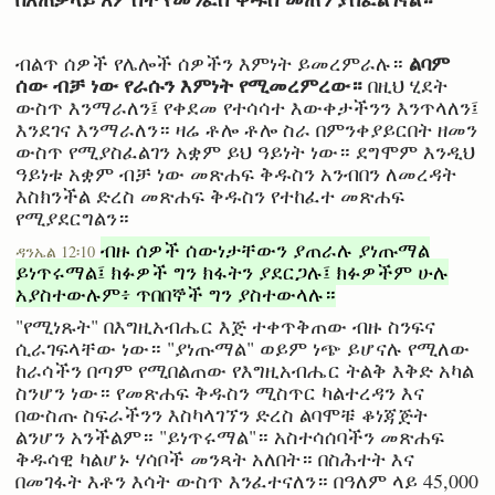
ልባም
ብልጥ ሰዎች የሌሎች ሰዎችን እምነት ይመረምራሉ።
ሰው ብቻ ነው የራሱን እምነት የሚመረምረው።
በዚህ ሂደት
ውስጥ እንማራለን፤ የቀደመ የተሳሳተ እውቀታችንን እንጥላለን፤
እንደገና እንማራለን። ዛሬ ቶሎ ቶሎ ስራ በምንቀያይርበት ዘመን
ውስጥ የሚያስፈልገን አቋም ይህ ዓይነት ነው። ደግሞም እንዲህ
ዓይነቱ አቋም ብቻ ነው መጽሐፍ ቅዱስን አንብበን ለመረዳት
እስክንችል ድረስ መጽሐፍ ቅዱስን የተከፈተ መጽሐፍ
የሚያደርግልን።
ብዙ ሰዎች ሰውነታቸውን ያጠራሉ ያነጡማል
ዳንኤል 12፡10
ይነጥሩማል፤ ክፉዎች ግን ክፋትን ያደርጋሉ፤ ክፉዎችም ሁሉ
አያስተውሉም፥ ጥበበኞች ግን ያስተውላሉ።
"የሚነጹት" በእግዚአብሔር እጅ ተቀጥቅጠው ብዙ ስንፍና
ሲራገፍላቸው ነው። "ያነጡማል" ወይም ነጭ ይሆናሉ የሚለው
ከራሳችን በጣም የሚበልጠው የእግዚአብሔር ትልቅ እቅድ አካል
ስንሆን ነው። የመጽሐፍ ቅዱስን ሚስጥር ካልተረዳን እና
በውስጡ ስፍራችንን እስካላገኘን ድረስ ልባሞቹ ቆነጃጅት
ልንሆን አንችልም። "ይነጥሩማል"። አስተሳሰባችን መጽሐፍ
ቅዱሳዊ ካልሆኑ ሃሳቦች መንጻት አለበት። በስሕተት እና
በመገፋት እቶን እሳት ውስጥ እንፈተናለን። በዓለም ላይ 45,000