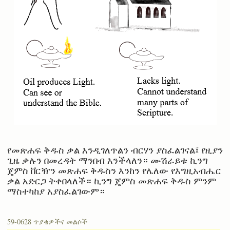
የመጽሐፍ ቅዱስ ቃል እንዲገለጥልን ብርሃን ያስፈልገናል፤ የዚያን
ጊዜ ቃሉን በመረዳት ማንበብ እንችላለን። ሙሽራይቱ ኪንግ
ጄምስ ቨርዥን መጽሐፍ ቅዱስን እንከን የሌለው የእግዚአብሔር
ቃል አድርጋ ትቀበላለች። ኪንግ ጄምስ መጽሐፍ ቅዱስ ምንም
ማስተካከያ አያስፈልገውም።
59-0628 ጥያቄዎችና መልሶች