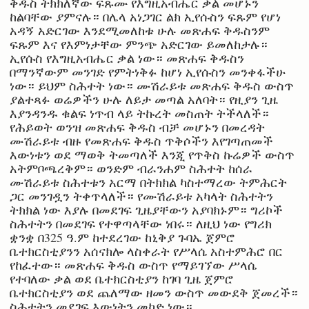
ቅዱስ ትክክለኛው ፍጹሙ የእግዚአብሔር ቃል መሆኑን
ከልባቸው ያምናሉ። በሌላ አነጋገር ልክ ኢየሱስን ፍጹም የሆነ
አዳኝ አድርገው እንደሚመለከቱ ሁሉ መጽሐፍ ቅዱስንም
ፍጹም እና የእምነታቸው ምንጭ አድርገው ይመለከታሉ።
ኢየሱስ የእግዚአብሔር ቃል ነው። መጽሐፍ ቅዱስን
በማንኛውም መንገድ የምትነቅፉ ከሆነ ኢየሱስን መንቀፋችሁ
ነው። ይህም ስሕተት ነው። ሙሽራይቱ መጽሐፍ ቅዱስ ውስጥ
ያልተጻፉ ወሬዎችን ሁሉ ለይታ መጣል አለባት። የዚያን ጊዜ
እያንዳንዱ ቁልፍ ነጥብ ላይ ትኩረት መስጠት ትችላለች።
የሕይወት ወንዝ መጽሐፍ ቅዱስ ብቻ መሆኑን በመረዳት
ሙሽራይቱ ብዙ የመጽሐፍ ቅዱስ ጥቅሶችን እየገጣጠመች
እውነቱን ወደ ማወቅ ትመጣለች እንጂ የጥቅስ ኩሬዎች ውስጥ
አትምቦጫረቅም። ወንድም ብራንሐም ስሕተት ከሰራ
ሙሽራይቱ ስሕተቱን አርማ በትክክል ካስተማረው ትምሕርት
ጋር መንገዷን ትቀጥላለች። የሙሽራይቱ አካላት ስሕተትን
ትክክል ነው እያሉ በመደገፍ ጊዜያቸውን አያባክኑም። ግሪኮች
ስሕተትን በመደገፍ የተዋጣላቸው ነበሩ። ለዚህ ነው የግሪክ
ቋንቋ በ325 ዓ.ም ከተደረገው ከኒቅያ ጉባኤ ጀምሮ
ቤተክርስቲያንን አሰናክሎ ላስቀራት የሥላሴ አስተምሕሮ በር
የከፈተው። መጽሐፍ ቅዱስ ውስጥ የማይገኘው ሥላሴ
የተባለው ቃል ወደ ቤተክርስቲያን ከገባ ጊዜ ጀምሮ
ቤተክርስቲያን ወደ ጨለማው ዘመን ውስጥ መውደቅ ጀመረች።
ስሕተትን መደገፍ እውነትን መካድ ነው።