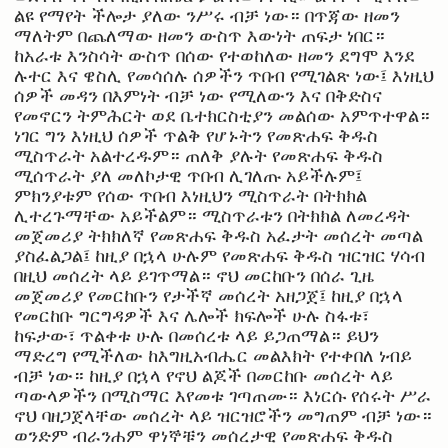
ልዩ የማየት ችሎታ ያለው ንሥሩ ብቻ ነው። በጥጃው ዘመን
ማለትም በጨለማው ዘመን ውስጥ እውነት ጠፍታ ነበር።
ከአራቱ እንስሳት ውስጥ በሰው የተወከለው ዘመን ደግሞ እንደ
ሉተር እና ዌስሊ የመሳሰሉ ሰዎችን ጥበብ የሚገልጽ ነው፤ እነዚህ
ሰዎች መዳን በእምነት ብቻ ነው የሚለውን እና በቅድስና
የመኖርን ትምሕርት ወደ ቤተክርስቲያን መልሰው አምጥተዋል።
ነገር ግን እነዚህ ሰዎች ጥልቅ የሆኑትን የመጽሐፍ ቅዱስ
ሚስጥራት አልተረዱም። ጠለቅ ያሉት የመጽሐፍ ቅዱስ
ሚሰጥራት ያለ መለኮታዊ ጥበብ ሊገለጡ አይችሉም፤
ምክንያቱም የሰው ጥበብ እነዚህን ሚስጥራት በትክክል
ሊተረጉማቸው አይችልም። ሚስጥራቱን በትክክል ለመረዳት
መጀመሪያ ትክክለኛ የመጽሐፍ ቅዱስ አፈታት መሰረት መጣል
ያስፈልጋል፤ ከዚያ በኋላ ሁሉም የመጽሐፍ ቅዱስ ዝርዝር ሃሳብ
በዚህ መሰረት ላይ ይገጥማል። ኖህ መርከቡን በሰራ ጊዜ
መጀመሪያ የመርከቡን የታችኛ መሰረት አዘጋጀ፤ ከዚያ በኋላ
የመርከቡ ግርግዳዎች እና ሌሎች ክፍሎች ሁሉ ስፋቱ፣
ከፍታው፣ ጥልቀቱ ሁሉ በመሰረቱ ላይ ይጋጠማል። ይህን
ማድረግ የሚችለው ከእግዚአብሔር መልእክት የተቀበለ ነብይ
ብቻ ነው። ከዚያ በኋላ የኖህ ልጆች በመርከቡ መሰረት ላይ
ጣውላዎችን በሚስማር እየመቱ ገጣጠሙ። እነርሱ የሰሩት ሥራ
ኖህ ባዘጋጀላቸው መሰረት ላይ ዝርዝሮችን መግጠም ብቻ ነው።
ወንድም ብራንሐም ዋነኞቹን መሰረታዊ የመጽሐፍ ቅዱስ