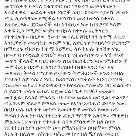
መንግስታት የተሻለ በቁጥጥር ስር ማድረግ መቻላቸውን
አሳይተዋል። ወደፊት ብዙ ነገሮች ከዚህ ይበልጥ ሲበላሹ ሕዝቡ
ሥራ ሊሰጣቸው የሚችል አምባገነን መሪ ከተነሳ በቀላሉ
ይቀበሉታል። ጀርመኖች ልክ እንደዚሁ ነው ከ1929ኙ ዓለም
አቀፍ ኢኮኖሚያዊ ውድቀት በኋላ በቀላሉ ሒትለርን
የተቀበሉት። በዚያው ዓመት ሙሶሊኒ የቫቲካንን ከተማ ራሷን
እንደቻለች መንግስት ወይም ሃገር አድርጎ የተቀበላት፤ ይህንንም
በማድረጉ የቫቲካን ከተማ (በምድር ላይ ከሁሉ ትንሽዋ ሃገር
በመሆን) የዳንኤል ትንቢት ውስጥ የተጠቀሰውን ታናሽ ቀንድ
መሆን ችላለች። የዚህ ዘመን የቤተክርስቲያን አስተምሕሮዎች
መምሕራኑ በደምብ እንደማያስቡ፤ በብዙ እንደ ሳቱ እና
መጽሐፍ ቅዱስ የማያውቃቸውን ትምሕርቶች እንደተቀበሉ
ያሳያሉ፤ ለምሳሌ ሥላሴ፣ ክሪስማስ፣ የስቅለት አርብ፣ የሰባት
ዓመታት መከራ፤ አይሁዳውያን ከፍልስጤማውያን ጋር ቃልኪዳን
ሲያደርጉ ታላቁ መከራ ይጀመራል፤ ጌታ በ1963 ተመልሶ
መጥቷል፤ የራዕይ ምዕራፍ 10 ብርቱ መልአክ ወርዷል፤ ዊልያም
ብራንሐም ፍጹም የማይሳሳተው የእግዚአብሔር ድምጽ ነው።
በዚህ ሁሉ ስሕተት ውስጥ እውነተኛዋ ሙሽራ የመጽሐፍ
ቅዱስን እውነት በኢንተርኔት ፈልጋ ማገኘት አለባት። ማቴዎስ
ምዕራፍ 13 ውስጥ የተጻፉት ሰባቱ ምሳሌዎች ስለ ሰባቱ
የቤተክርስቲያን ዘመናት ነው የሚናገሩት። ሰባተኛው ምሳሌ
እርፍት በሌለው የሕዝብ ባሕር ውስጥ ስለሚያልፍ መረብ