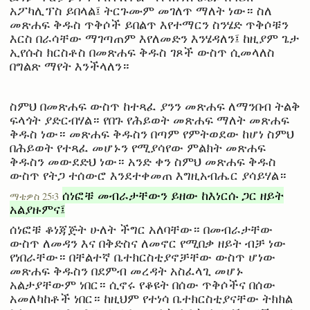
አፖካሊፕስ ይበላል፤ ትርጉሙም መገለጥ ማለት ነው። ስለ
መጽሐፍ ቅዱስ ጥቅሶች ይበልጥ እየተማርን ስንሄድ ጥቅሶቹን
እርስ በራሳቸው ማገጣጠም እየለመድን እንሄዳለን፤ ከዚያም ጌታ
ኢየሱስ ክርስቶስ በመጽሐፍ ቅዱስ ገጾች ውስጥ ሲመላለስ
በግልጽ ማየት እንችላለን።
ስምህ በመጽሐፍ ውስጥ ከተጻፈ ያንን መጽሐፍ ለማንበብ ትልቅ
ፍላጎት ያድርብሃል። የበጉ የሕይወት መጽሐፍ ማለት መጽሐፍ
ቅዱስ ነው። መጽሐፍ ቅዱስን በጣም የምትወደው ከሆነ ስምህ
በሕይወት የተጻፈ መሆኑን የሚያሳየው ምልክት መጽሐፍ
ቅዱስን መውደድህ ነው። አንድ ቀን ስምህ መጽሐፍ ቅዱስ
ውስጥ የትጋ ተሰውሮ እንደተቀመጠ እግዚአብሔር ያሳይሃል።
ሰነፎቹ መብራታቸውን ይዘው ከእነርሱ ጋር ዘይት
ማቴዎስ 25፡3
አልያዙምና፤
ሰነፎቹ ቆነጃጅት ሁለት ችግር አለባቸው። በመብራታቸው
ውስጥ ለመዳን እና በቅድስና ለመኖር የሚበቃ ዘይት ብቻ ነው
የነበራቸው። በቸልተኛ ቤተክርስቲያኖቻቸው ውስጥ ሆነው
መጽሐፍ ቅዱስን በደምብ መረዳት አስፈላጊ መሆኑ
አልታያቸውም ነበር። ሲኖሩ የቆዩት በሰው ጥቅሶችና በሰው
አመለካከቶች ነበር። ከዚህም የተነሳ ቤተክርስቲያናቸው ትክክል