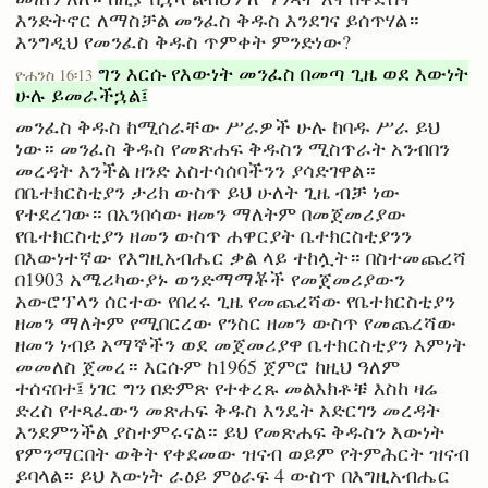
እንድትኖር ለማስቻል መንፈስ ቅዱስ እንደገና ይሰጥሃል።
እንግዲህ የመንፈስ ቅዱስ ጥምቀት ምንድነው?
ግን እርሱ የእውነት መንፈስ በመጣ ጊዜ ወደ እውነት
ዮሐንስ 16፡13
ሁሉ ይመራችኋል፤
መንፈስ ቅዱስ ከሚሰራቸው ሥራዎች ሁሉ ከባዱ ሥራ ይህ
ነው። መንፈስ ቅዱስ የመጽሐፍ ቅዱስን ሚስጥራት አንብበን
መረዳት እንችል ዘንድ አስተሳሰባችንን ያሳድገዋል።
በቤተክርስቲያን ታሪክ ውስጥ ይህ ሁለት ጊዜ ብቻ ነው
የተደረገው። በአንበሳው ዘመን ማለትም በመጀመሪያው
የቤተክርስቲያን ዘመን ውስጥ ሐዋርያት ቤተክርስቲያንን
በእውነተኛው የእግዚአብሔር ቃል ላይ ተከሏት። በስተመጨረሻ
በ1903 አሜሪካውያኑ ወንድማማቾች የመጀመሪያውን
አውሮፕላን ሰርተው የበረሩ ጊዜ የመጨረሻው የቤተክርስቲያን
ዘመን ማለትም የሚበርረው የንስር ዘመን ውስጥ የመጨረሻው
ዘመን ነብይ አማኞችን ወደ መጀመሪያዋ ቤተክርስቲያን እምነት
መመለስ ጀመረ። እርሱም ከ1965 ጀምሮ ከዚህ ዓለም
ተሰናበተ፤ ነገር ግን በድምጽ የተቀረጹ መልእክቶቹ እስከ ዛሬ
ድረስ የተጻፈውን መጽሐፍ ቅዱስ እንዴት አድርገን መረዳት
እንደምንችል ያስተምሩናል። ይህ የመጽሐፍ ቅዱስን እውነት
የምንማርበት ወቅት የቀደመው ዝናብ ወይም የትምሕርት ዝናብ
ይባላል። ይህ እውነት ራዕይ ምዕራፍ 4 ውስጥ በእግዚአብሔር