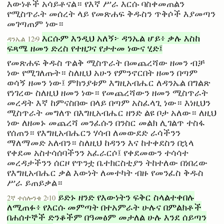
እውነቶች አሳይቶናል። የእኛ ሥራ እርሱ ባስቀመጠልን
የሚስጥራት መሰረት ላይ የመጽሐፍ ቅዱስን ጥቅሶች እያመጣን
መገጣጠም ነው።
እርሱም እንዲህ አለኝ፦ ዳንኤል ሆይ፥ ቃሉ እስከ
ዳንኤል 12፡9
ፍጻሜ ዘመን ድረስ የተዘጋና የታተመ ነውና ሂድ፤
የመጽሐፍ ቅዱስ ጥልቅ ሚስጥራት በመጨረሻው ዘመን ብቻ
ነው የሚገለጡት። ስለዚህ አሁን የምንኖርበት ዘመን በጣም
ወሳኝ ዘመን ነው፤ ምክንያቱም እግዚአብሔር ለዳንኤል በግልጽ
የነገረው ስለዚህ ዘመን ነው። የመጨረሻውን ዘመን ሚስጥራት
መረዳት እኛ ከምናስበው በላይ በጣም አስፈላጊ ነው። እነዚህን
ሚስጥራት መግለጥ በእግዚአብሔር ዘንድ ልዩ ቦታ አለው። ለዚህ
ነው ለዘመኑ መጨረሻ መንፈሱን በንስር መልክ ሊገልጥ ተስፋ
የሰጠን። የእግዚአብሔርን ሃሳብ ለመውደድ ራሳችንን
ማለማመድ አለብን። ስለዚህ ከዳንን እና ከተቀደስን በኋላ
የቀደመ አስተሳሰባችንን አፈራርሶ፤ የቀደመውን ተሳሳተ
መረዳታችንን ሰርዞ የጥንቷ ቤተክርስቲያን ትከተለው በነበረው
የእግዚአብሔር ቃል እውነት ለመተካት ብዙ የመንፈስ ቅዱስ
ሥራ ይጠይቃል።
ይድኑ ዘንድ የእውነትን ፍቅር ስላልተቀበሉ
2ኛ ተሰሎንቄ 2፡10
ለሚጠፉ፥ የእርሱ መምጣት በተአምራት ሁሉና በምልክቶች
በሐሰተኞች ድንቆችም በዓመፅም መታለል ሁሉ እንደ ሰይጣን