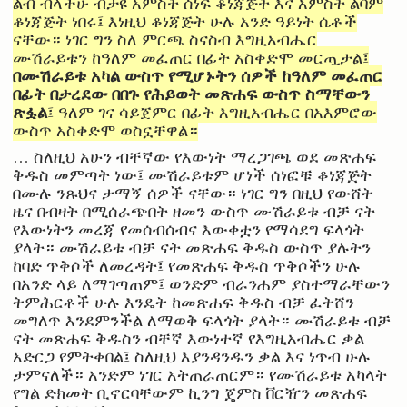
ልብ ብላችሁ ብታዩ አምስት ሰነፍ ቆነጃጅት እና አምስት ልባም
ቆነጃጅት ነበሩ፤ እነዚህ ቆነጃጅት ሁሉ አንድ ዓይነት ሴቶች
ናቸው። ነገር ግን ስለ ምርጫ ስናስብ እግዚአብሔር
ሙሽራይቱን ከዓለም መፈጠር በፊት አስቀድሞ መርጧታል፤
በሙሽራይቱ አካል ውስጥ የሚሆኑትን ሰዎች ከዓለም መፈጠር
በፊት በታረደው በበጉ የሕይወት መጽሐፍ ውስጥ ስማቸውን
ጽፏል
፤ ዓለም ገና ሳይጀምር በፊት እግዚአብሔር በአእምሮው
ውስጥ አስቀድሞ ወስኗቸዋል።
… ስለዚህ አሁን ብቸኛው የእውነት ማረጋገጫ ወደ መጽሐፍ
ቅዱስ መምጣት ነው፤ ሙሽራይቱም ሆነች ሰነፎቹ ቆነጃጅት
በሙሉ ንጹህና ታማኝ ሰዎች ናቸው። ነገር ግን በዚህ የውሸት
ዜና በብዛት በሚሰራጭበት ዘመን ውስጥ ሙሽራይቱ ብቻ ናት
የእውነትን መረጃ የመሰብሰብና እውቀቷን የማሳደግ ፍላጎት
ያላት። ሙሽራይቱ ብቻ ናት መጽሐፍ ቅዱስ ውስጥ ያሉትን
ከባድ ጥቅሶች ለመረዳት፤ የመጽሐፍ ቅዱስ ጥቅሶችን ሁሉ
በአንድ ላይ ለማገጣጠም፤ ወንድም ብራንሐም ያስተማራቸውን
ትምሕርቶች ሁሉ እንዴት ከመጽሐፍ ቅዱስ ብቻ ፈትሸን
መግለጥ እንደምንችል ለማወቅ ፍላጎት ያላት። ሙሽራይቱ ብቻ
ናት መጽሐፍ ቅዱስን ብቸኛ እውነተኛ የእግዚአብሔር ቃል
አድርጋ የምትቀበል፤ ስለዚህ እያንዳንዱን ቃል እና ነጥብ ሁሉ
ታምናለች። አንድም ነገር አትጠራጠርም። የሙሽራይቱ አካላት
የግል ድክመት ቢኖርባቸውም ኪንግ ጄምስ ቨርዥን መጽሐፍ