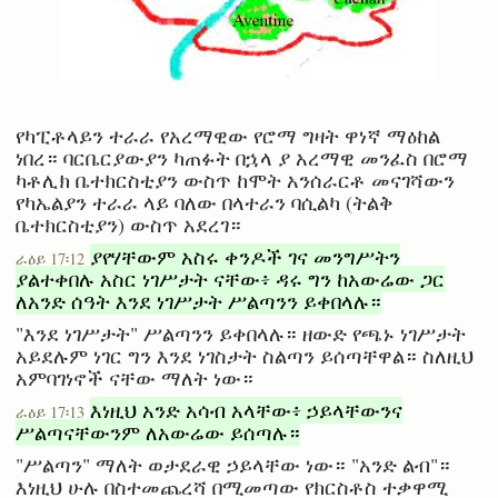
የካፒቶላይን ተራራ የአረማዊው የሮማ ግዛት ዋነኛ ማዕከል
ነበረ። ባርቤርያውያን ካጠፉት በኋላ ያ አረማዊ መንፈስ በሮማ
ካቶሊክ ቤተክርስቲያን ውስጥ ከሞት አንሰራርቶ መናገሻውን
የካኤልያን ተራራ ላይ ባለው በላተራን ባሲልካ (ትልቅ
ቤተክርስቲያን) ውስጥ አደረገ።
ያየሃቸውም አስሩ ቀንዶች ገና መንግሥትን
ራዕይ 17፡12
ያልተቀበሉ አስር ነገሥታት ናቸው፥ ዳሩ ግን ከአውሬው ጋር
ለአንድ ሰዓት እንደ ነገሥታት ሥልጣንን ይቀበላሉ።
"እንደ ነገሥታት" ሥልጣንን ይቀበላሉ። ዘውድ የጫኑ ነገሥታት
አይደሉም ነገር ግን እንደ ነገስታት ስልጣን ይሰጣቸዋል። ስለዚህ
አምባገነኖች ናቸው ማለት ነው።
እነዚህ አንድ አሳብ አላቸው፥ ኃይላቸውንና
ራዕይ 17፡13
ሥልጣናቸውንም ለአውሬው ይሰጣሉ።
"ሥልጣን" ማለት ወታደራዊ ኃይላቸው ነው። "አንድ ልብ"።
እነዚህ ሁሉ በስተመጨረሻ በሚመጣው የክርስቶስ ተቃዋሚ