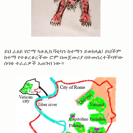
ይህ ራዕይ የሮማ ካቶሊክ ቫቲካን ከተማን ይወክላል፤ ይህችም
ከተማ የተቆረቆረችው ሮም በመጀመሪያ በተመሰረተችባቸው
ሰባቱ ተራራዎች አጠገብ ነው።