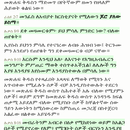
መጽሐፍ ቅዱስን ማድመጥ በየትኛውም ዘመን የዘላለም
ሕይወት ቁልፍ ነው።
ጆሮ ያለው
መንፈስ ለአብያተ ክርስቲያናት የሚለውን
ራዕይ 2፡7
ይስማ
።
ደቀ መዛሙርቱም፦ ይህ ምሳሌ ምንድር ነው? ብለው
ሉቃስ 8፡9
ጠየቁት።
ኢየሱስ ይህንን ምሳሌ የተናገረው ለብዙ ሕዝብ ነው፤ ትርጉሙ
ምን እንደሆነ የጠየቁት ግን ደቀመዛሙርቱ ብቻ ናቸው።
እርሱም እንዲህ አለ፦ ለእናንተ የእግዚአብሔርን
ሉቃስ 8፡10
መንግሥት ምሥጢር ማወቅ ተሰጥቶአችኋል፤ ለሌሎች ግን
እያዩ እንዳያዩ እየሰሙም እንዳያስተውሉ በምሳሌ ነው።
መጽሐፍ ቅዱስ የተጻፈበት አጻጻፍ ለማወቅ የሚጓጉ እና
አጥብቀው የሚፈሉጉ ሰዎች ብቻ እንዲያስተውሉት ተደርጎ
ነው። መጽሐፍ ቅዱስ ውስጥ ስሕተቶች አሉ ብለው የሚያምኑ
ሰዎች፤ ወይም ደግሞ ከመጽሐፍ ቅዱስ ውስጥ አንዳንዱ ክፍል
ጠቃሚ አይደለም ብለው የሚያስቡ ሰዎች ከቸልተኛው ሰው
ዓይን እውነትን ከሚሰውረው ከምስጢሩ መጋረጃ በስተጀርባ
አልፈው ዘልቀው አይሄዱም።
መብራትንም አብርቶ በዕቃ የሚከድነው ወይም ከአልጋ
ሉቃስ 8፡16
በታች የሚያኖረው የለም፥ የሚገቡት ሰዎች ብርሃኑን እንዲያዩ