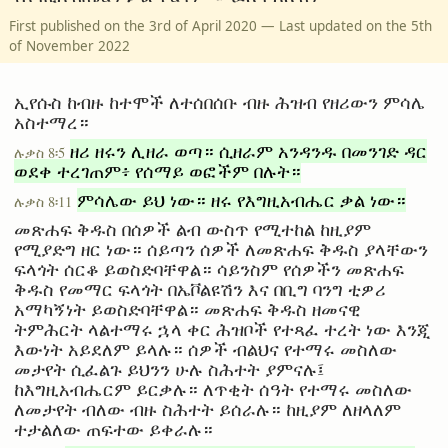
First published on the 3rd of April 2020 — Last updated on the 5th
of November 2022
ኢየሱስ ከብዙ ከተሞች ለተሰበሰቡ ብዙ ሕዝብ የዘሪውን ምሳሌ
አስተማረ።
ዘሪ ዘሩን ሊዘራ ወጣ። ሲዘራም አንዳንዱ በመንገድ ዳር
ሉቃስ 8፡5
ወደቀ ተረገጠም፥ የሰማይ ወፎችም በሉት።
ምሳሌው ይህ ነው። ዘሩ የእግዚአብሔር ቃል ነው።
ሉቃስ 8፡11
መጽሐፍ ቅዱስ በሰዎች ልብ ውስጥ የሚተከል ከዚያም
የሚያድግ ዘር ነው። ሰይጣን ሰዎች ለመጽሐፍ ቅዱስ ያላቸውን
ፍላጎት ሰርቆ ይወስድባቸዋል። ሳይንስም የሰዎችን መጽሐፍ
ቅዱስ የመማር ፍላጎት በኤቮልዩሽን እና በቢግ ባንግ ቲዎሪ
አማካኝነት ይወስድባቸዋል። መጽሐፍ ቅዱስ ዘመናዊ
ትምሕርት ላልተማሩ ኋላ ቀር ሕዝቦች የተጻፈ ተረት ነው እንጂ
እውነት አይደለም ይላሉ። ሰዎች ብልህና የተማሩ መስለው
መታየት ሲፈልጉ ይህንን ሁሉ ስሕተት ያምናሉ፤
ከእግዚአብሔርም ይርቃሉ። ለጥቂት ሰዓት የተማሩ መስለው
ለመታየት ብለው ብዙ ስሕተት ይሰራሉ። ከዚያም ለዘላለም
ተታልለው ጠፍተው ይቀራሉ።