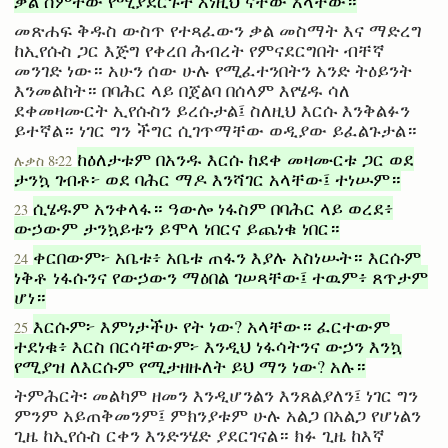
ቃል ሰምተው የሚያደርጉት እነዚህ ናቸው አላቸው።
መጽሐፍ ቅዱስ ውስጥ የተጻፈውን ቃል መስማት እና ማድረግ
ከኢየሱስ ጋር እጅግ የቀረበ ሕብረት የምናደርግበት ብቸኛ
መንገድ ነው። አሁን ሰው ሁሉ የሚፈተንበትን አንድ ትዕይንት
እንመልከት። በባሕር ላይ በጀልባ በሰላም እየሄዱ ሳለ
ደቀመዛሙርት ኢየሱስን ይረሱታል፤ ስለዚህ እርሱ እንቅልፉን
ይተኛል። ነገር ግን ችግር ሲገጥማቸው ወዲያው ይፈልጉታል።
ከዕለታቱም በአንዱ እርሱ ከደቀ መዛሙርቱ ጋር ወደ
ሉቃስ 8፡22
ታንኳ ገብቶ፦ ወደ ባሕር ማዶ እንሻገር አላቸው፤ ተነሡም።
ሲሄዱም አንቀላፋ። ዓውሎ ነፋስም በባሕር ላይ ወረደ፥
23
ውኃውም ታንኳይቱን ይሞላ ነበርና ይጨነቁ ነበር።
ቀርበውም፦ አቤቱ፥ አቤቱ ጠፋን እያሉ አስነሡት። እርሱም
24
ነቅቶ ነፋሱንና የውኃውን ማዕበል ገሠጻቸው፤ ተዉም፥ ጸጥታም
ሆነ።
እርሱም፦ እምነታችሁ የት ነው? አላቸው። ፈርተውም
25
ተደነቁ፥ እርስ በርሳቸውም፦ እንዲህ ነፋሳትንና ውኃን እንኳ
የሚያዝ ለእርሱም የሚታዘዙለት ይህ ማን ነው? አሉ።
ትምሕርት፡ መልካም ዘመን እንዲሆንልን እንጸልያለን፤ ነገር ግን
ምንም አይጠቅመንም፤ ምክንያቱም ሁሉ አልጋ በአልጋ የሆነልን
ጊዜ ከኢየሱስ ርቀን እንድንሄድ ያደርገናል። ክፉ ጊዜ ከእኛ