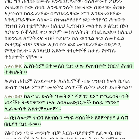
ነገር ግን ሕዝቡ በሙሉ እንዲሄድላቸው ስለለመኑት ይህንን
የተፈወሰ ሰው ሰባኪ እንዲሆንለት በመተው ሰውየው ሕዝቡ
ኢየሱስን ከሰፈራቸው በማባረራቸው ምን እንደቀረባቸው
እንዲነግራቸው ላከው። በተጨማሪም ይህ ተዓምር ሕዝቡን
ገንዘብ አሳጥቷቸዋል። ስለዚህ ኢየሱስን መከተል ሁልጊዜ በነጻ
ላይሆን ይችላል፤ ዋጋ ወይም መስዋእትነት ያስፈልጋል። ስለዚህ
ከወንጌል ለማትረፍ ብቻ ሳይሆን ስለ ወንጌል ዋጋ ለመክፈል
የተዘጋጁ ብቻ ናቸው ኢየሱስን ወደ መንደራቸው በድጋሚ
የሚቀበሉት። እንደዚህ አይነት ተከታዮች ከሁሉ የተሻሉ
ተከታዮች ናቸው።
ኢየሱስም በተመለሰ ጊዜ ሁሉ ይጠብቁት ነበርና ሕዝቡ
ሉቃስ 8፡40
ተቀበሉት።
ሉቃስ ሐኪም እንደመሆኑ ለሐኪሞች ብዙ ገንዘብ ከፍላ ኪሳራ
ውስጥ ገብታ ምንም መፍትሄ ያላገኘች ሴትን ታሪክ ይጠቅሳል።
ከአሥራ ሁለት ዓመትም ጀምሮ ደም የሚፈሳት ሴት
ሉቃስ 8፡43
ነበረች፥ ትዳርዋንም ሁሉ ለባለመድኃኒቶች ከስራ ማንም
ሊፈውሳት አልተቻለውም።
በኋላውም ቀርባ የልብሱን ጫፍ ዳሰሰች፥ የደምዋም ፈሳሽ
44
በዚያን ጊዜ ቆመ።
የልብሱን ጫፍ መንካት ብቻ እርሱ ባያያትም ለፈውሷ በቂ
ነበር። ይህች ሴት ከኢየሱስ ክርስቶስ ጋር ሕብረት በማድረግ