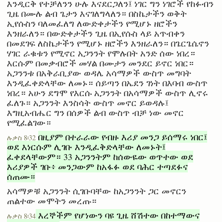
እንዲርቅ የተቻለንን ሁሉ እናደርጋለን፤ ነገር ግን ነገሮች የከፉብን
ጊዜ በሙሉ ልብ ጌታን እናገለግላለን። በስኬታችን ወቅት
ኢየሱስን ባለመፈለግ ለውድቀታችን የሚሆኑ ዘሮችን
እንዘራለን። በውድቀታችን ጊዜ በኢየሱስ ላይ አጥብቀን
በመደገፍ ለስኬታችን የሚሆኑ ዘሮችን እንዘራለን። በጌርጌሴኖን
ሃገር ራቁቱን የሚኖር አጋንንት የሞሉበት አንድ ሰው ነበረ።
እርሱም በመቃብሮች መሃል በሙታን መንደር ይኖር ነበር።
አጋንንቱ በአቅራቢያው ወዳሌ አሳማዎች ውስጥ መግባት
እንዲፈቀድላቸው ለመኑ። ሰይጣን በኤደን ገነት በእባብ ውስጥ
ነበረ። አሁን ደግሞ የእርሱ አጋንንት በአሳማዎች ውስጥ ሊኖሩ
ፈለጉ። አጋንንት እንስሳት ውስጥ መኖር ይወዳሉ፤
እግዚአብሔር ግን በሰዎች ልብ ውስጥ ብቻ ነው መኖር
የሚፈልገው።
በዚያም በተራራው የብዙ እሪያ መንጋ ይሰማሩ ነበር፤
ሉቃስ 8፡32
ወደ እነርሱም ሊገቡ እንዲፈቅድላቸው ለመኑት፤
ፈቀደላቸውም። 33 አጋንንትም ከሰውዬው ወጥተው ወደ
እሪያዎች ገቡ፥ መንጋውም ከአፋፉ ወደ ባሕር ተጣደፉና
ሰጠሙ።
አሳማዎቹ አጋንንት ሲገቡባቸው ከአጋንንት ጋር መኖርን
ጠልተው መሞትን መረጡ።
እረኞችም የሆነውን ባዩ ጊዜ ሸሽተው በከተማውና
ሉቃስ 8፡34