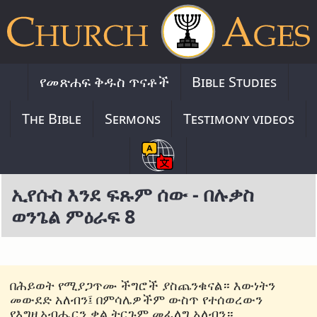
የመጽሐፍ ቅዱስ ጥናቶች
Bible Studies
The Bible
Sermons
Testimony videos
ኢየሱስ እንደ ፍጹም ሰው - በሉቃስ
ወንጌል ምዕራፍ 8
በሕይወት የሚያጋጥሙ ችግሮች ያስጨንቁናል። እውነትን
መውደድ አለብን፤ በምሳሌዎችም ውስጥ የተሰወረውን
የእግዚአብሔርን ቃል ትርጉም መፈለግ አለብን።