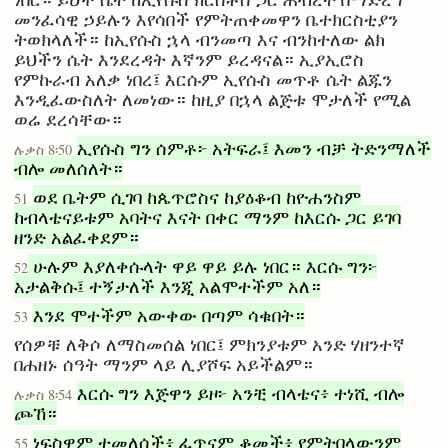
መንፈሳዊ ኃይሉን እየሳበች የምትጠቀመዋን ቤተክርስቲያን
ትወክላለች። ከኢየሱስ ኋላ ብንመጣ እና ብንከተለው ልክ
ይህችን ሴት እንደረዳት እኛንም ይረዳናል። ኢያኢሮስ
የምኩራብ አለቃ ነበረ፤ እርሱም ኢየሱስ መጥቶ ሴት ልጁን
እንዲፈውስለት ለመነው። ከዚያ በኋላ ልጅቱ ሞታለች የሚል
ወሬ ደረሳቸው።
ኢየሱስ ግን ሰምቶ፦ አትፍራ፤ እመን ብቻ ትድንማለች
ሉቃስ 8፡50
ብሎ መለሰለት።
ወደ ቤትም ሲገባ ከጴጥሮስና ከያዕቆብ ከዮሐንስም
51
ከብላቴናይቱም አባትና እናት በቀር ማንም ከእርሱ ጋር ይገባ
ዘንድ አልፈቀደም።
ሁሉም እያለቀሱላት ዋይ ዋይ ይሉ ነበር። እርሱ ግን፦
52
አታልቅሱ፤ ተኝታለች እንጂ አልሞተችም አለ።
እንደ ሞተችም አውቀው በጣም ሳቁበት።
53
የሰዎቹ ለቅሶ ለማስመሰል ነበር፤ ምክንያቱም አንድ ሃዘንተኛ
በሐዘኑ ሰዓት ማንም ላይ ሊያሾፍ አይችልም።
እርሱ ግን እጅዋን ይዞ፦ አንቺ ብላቴና፥ ተነሺ ብሎ
ሉቃስ 8፡54
ጮኸ።
ነፍስዋም ተመለሰች፥ ፈጥናም ቆመች፥ የምትበላውንም
55