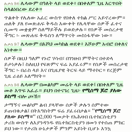
ሌላውም በዓለት ላይ ወደቀ፥ በበቀለም ጊዜ እርጥበት
ሉቃስ 8፡6
ስላልነበረው ደረቀ።
ጥልቀት የሌለው አፈር ውስጥ የበቀለ ተክል ሥር አይኖረውም።
ጠለቅ ያለ የመጽሐፍ ቅዱስ እውቀት የሌላቸው ሰዎች ፈተና
ሲመጣ መቋቋም ስለማይችሉ ይወድቃሉ። የሰዎች መሰረታዊ
ችግር ፡- መጽሐፍ ቅዱስን ለማጥናት መስነፋቸው ነው።
ሌላውም በእሾህ መካከል ወደቀ፥ እሾሁም አብሮ በቀለና
ሉቃስ 8፡7
አነቀው።
ሰዎች በዚህ ዓለም የኑሮ ሃሳብ፣ በገንዘብ ምኞትና በተድላ
ይታነቃሉ፤ ስለዚህ የፍጽምና ፍሬ አያፈሩም። የሰዎች መሰረታዊ
ችግር ፡- በራስ ላይ እና በጊዜያዊ ትርፍ ላይ ማተኮር። የረጅም
ጊዜ ራዕይ አለማየት።
ሌላውም በመልካም መሬት ላይ ወደቀ፤ በበቀለም ጊዜ
ሉቃስ 8፡8
የሚሰማ ጆሮ ያለው
መቶ እጥፍ አፈራ። ይህን በተናገረ ጊዜ፦
ይስማ
ብሎ ጮኸ።
ታማኝና መልካም ልብ ያላቸው ሰዎች ቃሉን ሰምተው
"የሚሰማ ጆሮ
ይጠብቁታል፤ በትእግስትም ፍሬ ያፈሩበታል።
ያለው ይስማ።"
በ2,000 ዓመታት የአሕዛብ ቤተክርስቲያን
ታሪክ ውስጥ ለእያንዳንዱ የቤተክርስቲያን ዘመን የተሰጠ ምክር
ይህ ነው። የታሪክ ሁኔታዎች ምንም አይነት ቢሆኑ እንኳ