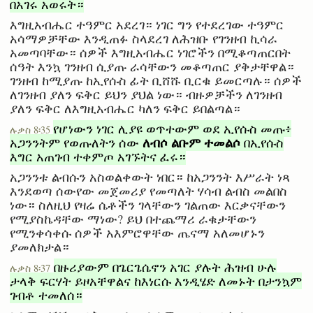
በአገሩ አወሩት።
እግዚአብሔር ተዓምር አደረገ። ነገር ግን የተደረገው ተዓምር
አሳማዎቻቸው እንዲጠፉ ስላደረገ ለሕዝቡ የገንዘብ ኪሳራ
አመጣባቸው። ሰዎች እግዚአብሔር ነገሮችን በሚቆጣጠርበት
ሰዓት እንኳ ገንዘብ ሲያጡ ራሳቸውን መቆጣጠር ያቅታቸዋል።
ገንዘብ ከሚያጡ ከኢየሱስ ፊት ቢሸሹ ቢርቁ ይመርጣሉ። ሰዎች
ለገንዘብ ያለን ፍቅር ይህን ያህል ነው። ብዙዎቻችን ለገንዘብ
ያለን ፍቅር ለእግዚአብሔር ካለን ፍቅር ይበልጣል።
የሆነውን ነገር ሊያዩ ወጥተውም ወደ ኢየሱስ መጡ፥
ሉቃስ 8፡35
ለብሶ ልቡም ተመልሶ
አጋንንትም የወጡለትን ሰው
በኢየሱስ
እግር አጠገብ ተቀምጦ አገኙትና ፈሩ።
አጋንንቱ ልብሱን አስወልቀውት ነበር። ከአጋንንት እሥራት ነጻ
እንደወጣ ሰውየው መጀመሪያ የመጣለት ሃሳብ ልብስ መልበስ
ነው። ስለዚህ የዛሬ ሴቶችን ገላቸውን ገልጠው እርቃናቸውን
የሚያስኬዳቸው ማነው? ይህ በተጨማሪ ራቁታቸውን
የሚንቀሳቀሱ ሰዎች አእምሮዋቸው ጤናማ አለመሆኑን
ያመለክታል።
በዙሪያውም በጌርጌሴኖን አገር ያሉት ሕዝብ ሁሉ
ሉቃስ 8፡37
ታላቅ ፍርሃት ይዞአቸዋልና ከእነርሱ እንዲሄድ ለመኑት በታንኳም
ገብቶ ተመለሰ።