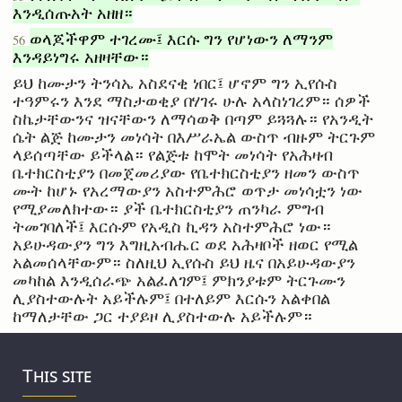
እንዲሰጡአት አዘዘ።
ወላጆችዋም ተገረሙ፤ እርሱ ግን የሆነውን ለማንም
56
እንዳይነግሩ አዘዛቸው።
ይህ ከሙታን ትንሳኤ አስደናቂ ነበር፤ ሆኖም ግን ኢየሱስ
ተዓምሩን እንደ ማስታወቂያ በሃገሩ ሁሉ አላስነገረም። ሰዎች
ስኬታቸውንና ዝናቸውን ለማሳወቅ በጣም ይጓጓሉ። የአንዲት
ሴት ልጅ ከሙታን መነሳት በእሥራኤል ውስጥ ብዙም ትርጉም
ላይሰጣቸው ይችላል። የልጅቱ ከሞት መነሳት የአሕዛብ
ቤተክርስቲያን በመጀመሪያው የቤተክርስቲያን ዘመን ውስጥ
ሙት ከሆኑ የአረማውያን አስተምሕሮ ወጥታ መነሳቷን ነው
የሚያመለክተው። ያች ቤተክርስቲያን ጠንካራ ምግብ
ትመገባለች፤ እርሱም የአዲስ ኪዳን አስተምሕሮ ነው።
አይሁዳውያን ግን እግዚአብሔር ወደ አሕዛቦች ዘወር የሚል
አልመሰላቸውም። ስለዚህ ኢየሱስ ይህ ዜና በአይሁዳውያን
መካከል እንዲሰራጭ አልፈለገም፤ ምክንያቱም ትርጉሙን
ሊያስተውሉት አይችሉም፤ በተለይም እርሱን አልቀበል
ከማለታቸው ጋር ተያይዞ ሊያስተውሉ አይችሉም።
This site