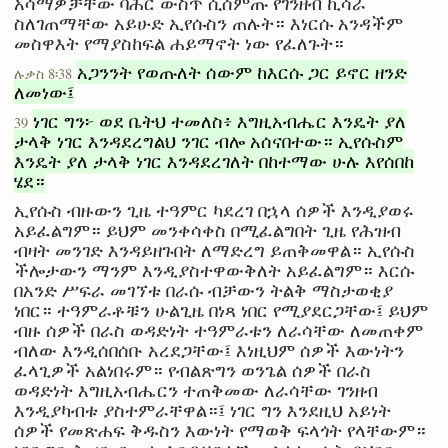
አሳማዎቻቸው ባሕር ውስጥ ሲሰምጡ የገንዘብ ኪሳራ
ስለገጠማቸው አይሁድ ኢየሱስን ጠሉት። እነርሱ አንዳችም
መስዋእት የማያስከፍል ሐይማኖት ነው የፈለጉት።
አጋንንት የወጡለት ሰውም ከእርሱ ጋር ይኖር ዘንድ
ሉቃስ 8፡38
ለመነው፤
ነገር ግን፦ ወደ ቤትህ ተመለስ፥ እግዚአብሔር እንዴት ያለ
39
ታላቅ ነገር እንዳደረግልህ ንገር ብሎ አሰናበተው። ኢየሱስም
እንዴት ያለ ታላቅ ነገር እንዳደረገለት በከተማው ሁሉ እየሰበከ
ሄደ።
ኢየሱስ ብዙውን ጊዜ ተዓምር ካደረገ በኋላ ሰዎች እንዲያወሩ
አይፈልግም። ይህም መንቀሳቀስ በሚፈልግበት ጊዜ የሕዝብ
ብዛት መንገድ እንዳይዘጉበት ለማድረግ ይጠቅመዋል። ኢየሱስ
ችሎታውን ማንም እንዲያስተዋውቅለት አይፈልግም። እርሱ
በአንድ ሥፍራ መገኘቱ በራሱ ብቻውን ትልቅ ማስታወቂያ
ነበር። ተዓምራቶቹን ሁልጊዜ በነጻ ነበር የሚያደርጋቸው፤ ይህም
ብዙ ሰዎች በራስ ወዳድነት ተዓምራቱን ለራሳቸው ለመጠቀም
ብለው እንዲሰበሰቡ አረደጋቸው፤ እነዚህም ሰዎች እውነትን
ፈላጊዎች አልነበሩም። የብልጽግን ወንጌል ሰዎች በራስ
ወዳድነት እግዚአብሔርን ተጠቅመው ለራሳቸው ገንዘብ
እንዲያካብቱ ያስተምራቸዋል።፤ ነገር ግን እንደዚህ አይነት
ሰዎች የመጽሐፍ ቅዱስን እውነት የማወቅ ፍላጎት የላቸውም።