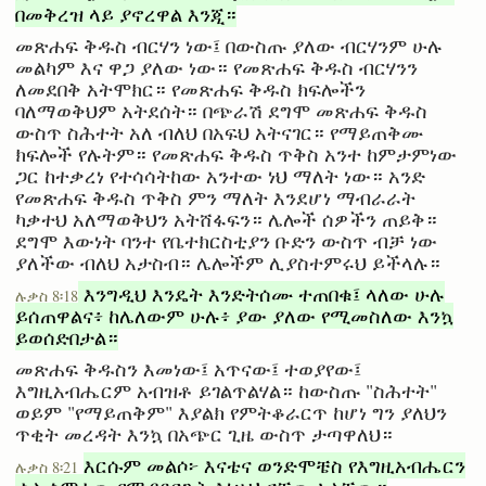
በመቅረዝ ላይ ያኖረዋል እንጂ።
መጽሐፍ ቅዱስ ብርሃን ነው፤ በውስጡ ያለው ብርሃንም ሁሉ
መልካም እና ዋጋ ያለው ነው። የመጽሐፍ ቅዱስ ብርሃንን
ለመደበቅ አትሞክር። የመጽሐፍ ቅዱስ ክፍሎችን
ባለማወቅህም አትደሰት። በጭራሽ ደግሞ መጽሐፍ ቅዱስ
ውስጥ ስሕተት አለ ብለህ በአፍህ አትናገር። የማይጠቅሙ
ክፍሎች የሉትም። የመጽሐፍ ቅዱስ ጥቅስ አንተ ከምታምነው
ጋር ከተቃረነ የተሳሳትከው አንተው ነህ ማለት ነው። አንድ
የመጽሐፍ ቅዱስ ጥቅስ ምን ማለት እንደሆነ ማብራራት
ካቃተህ አለማወቅህን አትሸፋፍን። ሌሎች ሰዎችን ጠይቅ።
ደግሞ እውነት ባንተ የቤተክርስቲያን ቡድን ውስጥ ብቻ ነው
ያለችው ብለህ አታስብ። ሌሎችም ሊያስተምሩህ ይችላሉ።
እንግዲህ እንዴት እንድትሰሙ ተጠበቁ፤ ላለው ሁሉ
ሉቃስ 8፡18
ይሰጠዋልና፥ ከሌለውም ሁሉ፥ ያው ያለው የሚመስለው እንኳ
ይወሰድበታል።
መጽሐፍ ቅዱስን እመነው፤ አጥናው፤ ተወያየው፤
እግዚአብሔርም አብዝቶ ይገልጥልሃል። ከውስጡ "ስሕተት"
ወይም "የማይጠቅም" እያልክ የምትቆራርጥ ከሆነ ግን ያለህን
ጥቂት መረዳት እንኳ በአጭር ጊዜ ውስጥ ታጣዋለህ።
እርሱም መልሶ፦ እናቴና ወንድሞቼስ የእግዚአብሔርን
ሉቃስ 8፡21